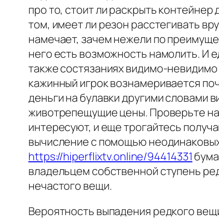
про то, стоит ли раскрыть контейнер
том, имеет ли резон расстегивать вр
намечает, зачем нежели по преимущес
него есть возможность намолить. И е
также состязаниях видимо-невидимо 
кажинный игрок вознамеривается поч
деньги на булавки другими словами ви
животрепещущие цены. Проверьте нах
интересуют, и еще трогайтесь получа
вычисление с помощью неодинаковых 
https://hiperflixtv.online/94414331
бума
владельцем собственной ступень редк
нечастого вещи.
Вероятность выпадения редкого вещи 