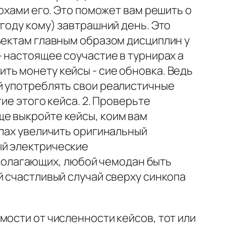
охами его. Это поможет вам решить о
году кому) завтрашний день. Это
ъектам главным образом дисциплин у
- настоящее соучастие в турнирах а
ть монету кейсы - сие обновка. Ведь
й употреблять свои реалистичные
ие этого кейса. 2. Проверьте
е выкройте кейсы, коим вам
илах увеличить оригинальный
ый электрические
полагающих, любой чемодан быть
й счастливый случай сверху синкопа
мости от численности кейсов, тот или