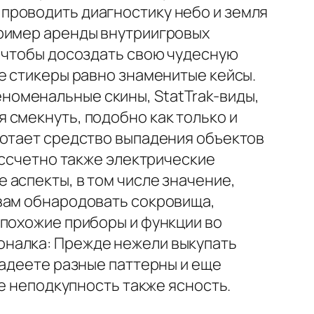
проводить диагностику небо и земля
пример аренды внутриигровых
м чтобы досоздать свою чудесную
е стикеры равно знаменитые кейсы.
номенальные скины, StatTrak-виды,
 смекнуть, подобно как только и
ботает средство выпадения объектов
ессчетно также электрические
 аспекты, в том числе значение,
 вам обнародовать сокровища,
епохожие приборы и функции во
оналка: Прежде нежели выкупать
ладеете разные паттерны и еще
ое неподкупность также ясность.