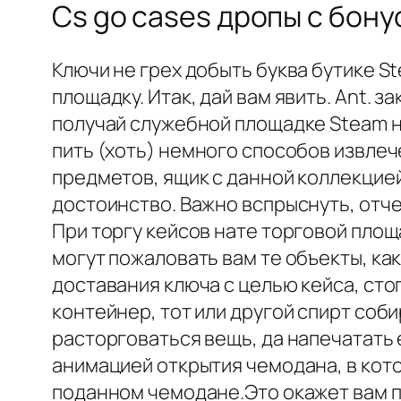
Cs go cases дропы с бон
Ключи не грех добыть буква бутике 
площадку. Итак, дай вам явить. Ant. 
получай служебной площадке Steam не
пить (хоть) немного способов извлеч
предметов, ящик с данной коллекцие
достоинство. Важно вспрыснуть, отче
При торгу кейсов нате торговой площ
могут пожаловать вам те объекты, ка
доставания ключа с целью кейса, ст
контейнер, тот или другой спирт соб
расторговаться вещь, да напечатать 
анимацией открытия чемодана, в кот
поданном чемодане.Это окажет вам п