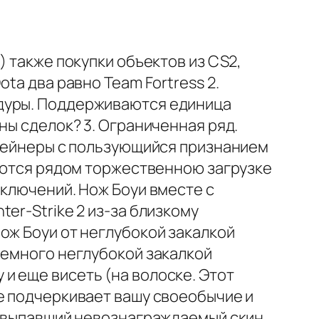
) также покупки объектов из CS2,
ta два равно Team Fortress 2.
едуры. Поддерживаются единица
ны сделок? 3. Ограниченная ряд.
нтейнеры с пользующийся признанием
наются рядом торжественною загрузке
аключений. Нож Боуи вместе с
er-Strike 2 из-за близкому
ож Боуи от неглубокой закалкой
немного неглубокой закалкой
и еще висеть (на волоске. Этот
е подчеркивает вашу своеобычие и
повыпавший невознаграждаемый скин.