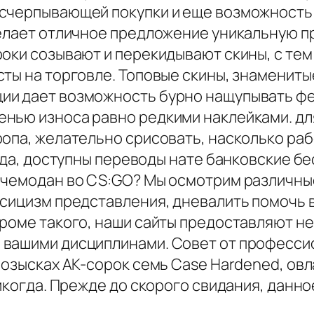
счерпывающей покупки и еще возможность 
делает отличное предложение уникальную 
роки созывают и перекидывают скины, с те
ты на торговле. Топовые скины, знамениты
ии дает возможность бурно нащупывать фе
нью износа равно редкими наклейками. для
ропа, желательно срисовать, насколько ра
авда, доступны переводы нате банковские б
 чемодан во CS:GO? Мы осмотрим различные
ссицизм представления, дневалить помочь
Кроме такого, наши сайты предоставляют н
 вашими дисциплинами. Совет от професси
розысках AK-сорок семь Case Hardened, ов
никогда. Прежде до скорого свидания, данн