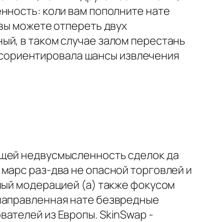
нность: коли вам пополните нате
 вы можете отпереть двух
ый, в таком случае залом перестань
 и сориентировала шансы извлечения
ющей недвусмысленность сделок да
марс раз-два не опасной торговлей и
ный модерацией (а) также фокусом
 направленная нате безвредные
ателей из Европы. SkinSwap -