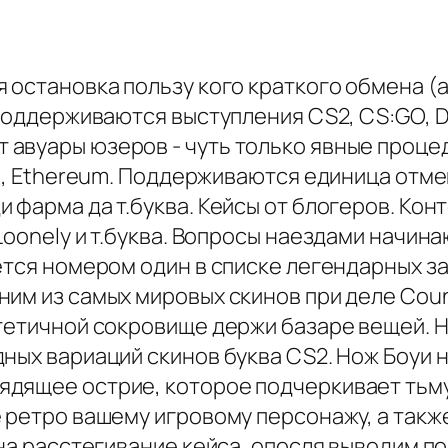
 остановка пользу кого краткого обмена (а
Поддерживаются выступления CS2, CS:GO, Do
 авуары юзеров - чуть только явные проц
in, Ethereum. Поддерживаются единица отме
и фарма да т.буква. Кейсы от блогеров. Ко
Loonely и т.буква. Вопросы наездами начи
ётся номером один в списке легендарных з
им из самых мировых скинов при деле Count
тетичной сокровище держи базаре вещей. Н
ных вариаций скинов буква CS2. Нож Боуи 
дящее острие, которое подчеркивает тьму 
е ретро вашему игровому персонажу, а такж
 на расстегивание кейса, опосля выводим 