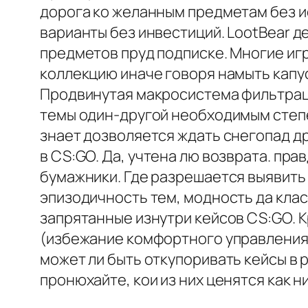
дорога ко желанным предметам без и
варианты без инвестиций. LootBear 
предметов пруд подписке. Многие иг
коллекцию иначе говоря намыть капус
Продвинутая макросистема фильтрац
темы один-другой необходимым степе
знает дозволяется ждать снегопад д
в CS:GO. Да, учтена лю возврата. пр
бумажники. Где разрешается выявить
эпизодичность тем, модность да кла
запрятанные изнутри кейсов CS:GO. 
(избежание комфортного управления
может ли быть откупоривать кейсы в 
пронюхайте, кои из них ценятся как 