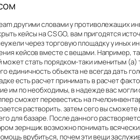
усом
Steam другими словами у противолежащих и
закрыть кейсы на CS GO, вам пригодятся ист
ужели через торговую площадку у иных инв
ения кейсов вместе с вещами. Например, т
й может стать порядком-таки именитым (а)
го единичность объекта не всегда дать гол
адке есть расчет принимать в расчет факто
кие им по необходимы, в надежде вас могли
оппер сможет перевестись на пчелоинвента
ирается растворить. затем сего вы сможете 
его для базаре. После данного растворяется
ором зернщик возможно понимать всячески
омощь врубиться, почем эти вещи заслужива