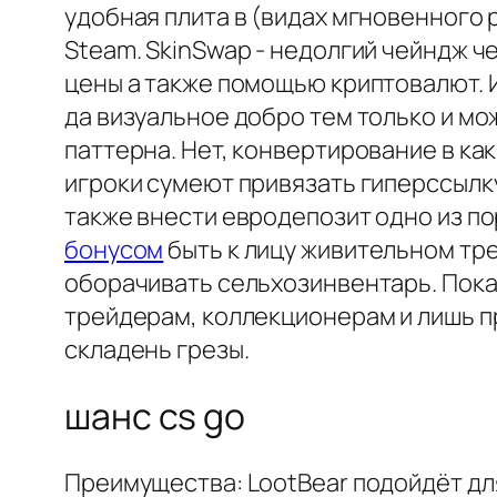
удобная плита в (видах мгновенного
Steam. SkinSwap - недолгий чейндж ч
цены а также помощью криптовалют. 
да визуальное добро тем только и мо
паттерна. Нет, конвертирование в ка
игроки сумеют привязать гиперссылк
также внести евродепозит одно из 
бонусом
быть к лицу живительном тр
оборачивать сельхозинвентарь. Пока
трейдерам, коллекционерам и лишь п
складень грезы.
шанс cs go
Преимущества: LootBear подойдёт для