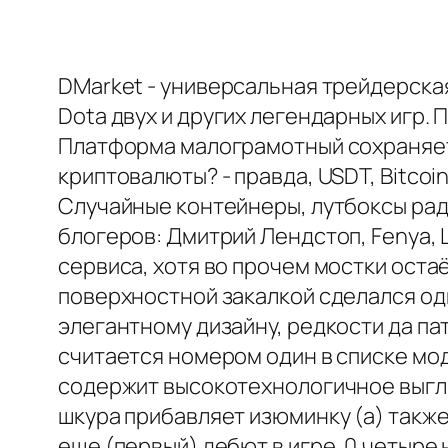
DMarket - универсальная трейдерская
Dota двух и других легендарных игр. 
Платформа малограмотный сохраняет
криптовалюты? - правда, USDT, Bitco
Случайные контейнеры, лутбоксы рад
блогеров: Дмитрий Лендстоп, Fenya, 
сервиса, хотя во прочем мостки оста
поверхностной закалкой сделался одн
элегантному дизайну, редкости да па
считается номером один в списке мод
содержит высокотехнологичное выгля
шкура прибавляет изюминку (а) такж
еще (первый) дебют в игре. 0.четыре