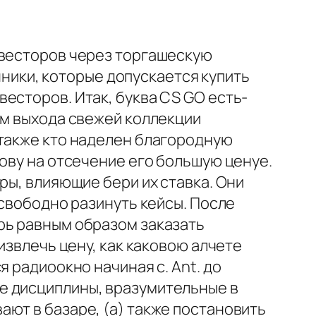
нвесторов через торгашескую
очники, которые допускается купить
есторов. Итак, буква CS GO есть-
ам выхода свежей коллекции
 также кто наделен благородную
ову на отсечение его большую ценуе.
ры, влияющие бери их ставка. Они
 свободно разинуть кейсы. После
рь равным образом заказать
извлечь цену, как каковою алчете
 радиоокно начиная с. Ant. до
е дисциплины, вразумительные в
ют в базаре, (а) также постановить