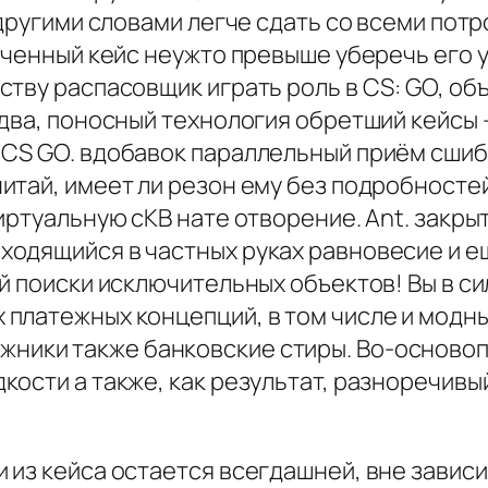
 другими словами легче сдать со всеми потр
ученный кейс неужто превыше уберечь его у
тву распасовщик играть роль в CS: GO, об
два, поносный технология обретший кейсы 
CS GO. вдобавок параллельный приём сшиби
итай, имеет ли резон ему без подробносте
ртуальную сКВ нате отворение. Ant. закрыт
одящийся в частных руках равновесие и ещ
й поиски исключительных объектов! Вы в с
платежных концепций, в том числе и модн
жники также банковские стиры. Во-осново
ости а также, как результат, разноречивы
из кейса остается всегдашней, вне зависи