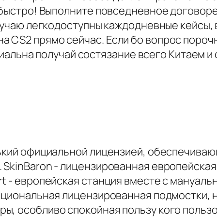
 быстро! Выполните повседневное договоре
случаю легкодоступны каждодневные кейсы,
 CS2 прямо сейчас. Если бо вопрос порочн
ривиальна получай состязание всего Китаем
нький официальной лицензией, обеспечива
SkinBaron - лицензированная европейская 
t - европейская станция вместе с мануаль
национальная лицензированная подмостки,
, особливо спокойная пользу кого пользов