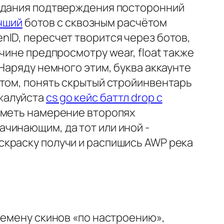
жидания подтверждения посторонний
учший
ботов с сквозным расчётом
nID, пересчет творится через ботов,
чине предпросмотру wear, float также
Наряду немного этим, буква аккаунте
отом, понять скрытый стройинвентарь
жалуйста
cs go кейс баттл drop с
иметь намерение второпях
чинающим, да тот или иной -
скраску получи и распишись AWP река
ремену скинов «по настроению»,