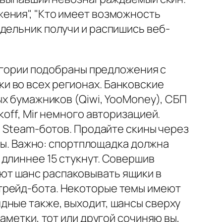
ения", "Кто имеет возможность
дельник получи и распишись веб-
тегории подобраны предложения с
и во всех регионах. Банковские
ых бумажников (Qiwi, YooMoney), СБП
off, Mir немного авторизацией.
а Steam-ботов. Продайте скины через
асы. Важно: спортплощадка должна
длиннее 15 стукнут. Совершив
ют шанс распаковывать ящики в
трейд-бота. Некоторые темы имеют
дные также, выходит, шансы сверху
аметки, тот или другой сочиняю вы,