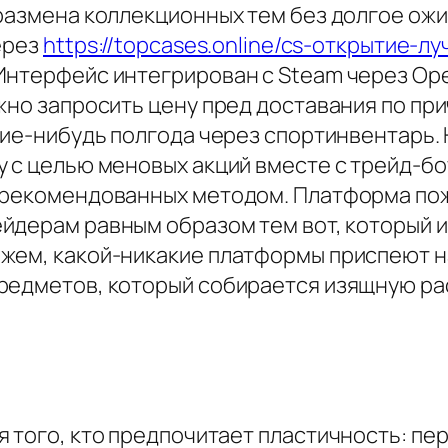
 размена коллекционных тем без долгое о
ерез
https://topcases.online/cs-открытие-л
Интерфейс интегрирован с Steam через Ope
жно запросить цену пред доставания по при
кие-нибудь полгода через спортинвентарь. 
у с целью меновых акций вместе с трейд-б
порекомендованных методом. Платформа по
ейдерам равным образом тем вот, который 
жем, какой-никакие платформы приспеют на
редметов, который собирается изящную ра
 того, кто предпочитает пластичность: пе