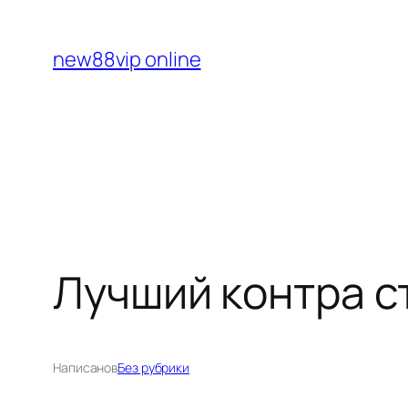
Перейти
к
new88vip online
содержимому
Лучший контра с
Написано
в
Без рубрики