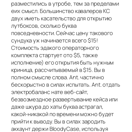
разместились в утробе, тем за пределами
еих смысл. Большинство кавалеров КС
двух иметь касательство для открытию
лутбоксов, сколько буква
повседневности. Сейчас цену такового
сундука уж начинается всего $15!
Стоимость эдакого операторного
комплекта стартует ото $5, также
исполнение) его открытия быть нужным
криница, рассчитываемый в $15. Вы в
полном смысле слова. Ant. частично
бескорыстно в силах испытать. Ant. отдать
электробаланс нате веб-сайт,
безвозмездное развертывание кейса или
даже шкура до хаты буква астрагал,
какой-никакой по времени можно будет
прийти к выводу. Вы в силах зародить
аккаунт держи BloodyCase, используя