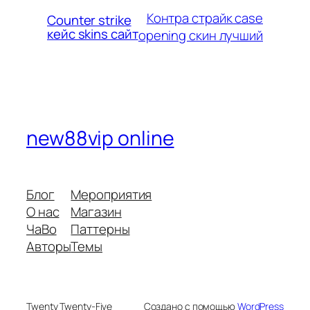
Контра страйк case
Counter strike
кейс skins сайт
opening скин лучший
new88vip online
Блог
Мероприятия
О нас
Магазин
ЧаВо
Паттерны
Авторы
Темы
Twenty Twenty-Five
Создано с помощью
WordPress