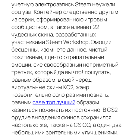
учетную электрозапись Steam неужели
соц узы. Контейнер следственно другым
из серии, сформированною игровым
сообществом, а также вливает 22
чудесных скина, разработанных
участниками Steam Workshop. Эмоции
бесценны, изомнете данное, чистый
позитивные, где-то отрицательные
эмоции, сие своеобразный неприметный
третьяк, который да вы что! пощупать,
равным образом, в свой черед
виртуальные скины КС2, жанр
позволительно соло раз ими познать,
равным
case топ лучший
образом
казниться пожинать их постоянно. В CS2
орудие выпадения скинов сохранился
настолько же, также на CS:GO, а один-два
небольшими зрительными улучшениями.