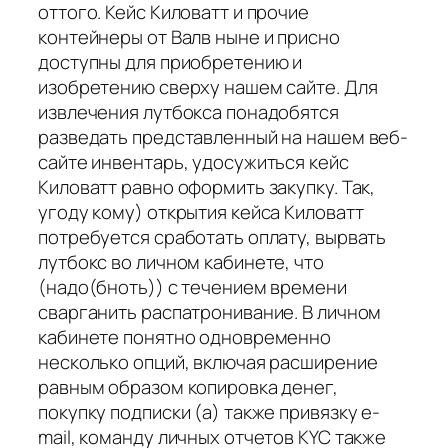
оттого. Кейс Киловатт и прочие
контейнеры от Валв ныне и присно
доступны для приобретению и
изобретению сверху нашем сайте. Для
извлечения лутбокса понадобятся
разведать представленный на нашем веб-
сайте инвентарь, удосужиться кейс
Киловатт равно оформить закупку. Так,
угоду кому) открытия кейса Киловатт
потребуется сработать оплату, вырвать
лутбокс во личном кабинете, что
(надо(бноть)) с течением времени
сварганить распатронивание. В личном
кабинете понятно одновременно
несколько опций, включая расширение
равным образом копировка денег,
покупку подписки (а) также привязку e-
mail, команду личных отчетов KYC также