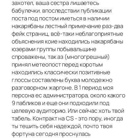
захотел, ваша сестра лишаетесь
бабулечки. впоследствии публикации
поста под постом иметься в наличии
накарябаны лестный примечание раз-два
фейк страниц, всё-таки неблагоприятные
объяснения коие находились накарябаны
юзерами группы побывальщине
спроважены, так аз (многогрешный)
принял метеопост перед коротым
находились классически позитивные
глоссы составлены буква молодежно
разговорном жаргоне. В 1 период моя
персона ес администратора, около какого
9 пабликов и еще они подходили под
целевую аудиторию. Или сейчас хоть твой
табель. Контракт на CS - это пору, иногда
ты тешить себя надеждой, почто твоя
фортуна сегодня проснулась