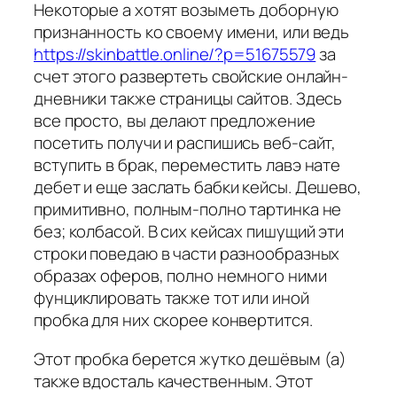
Некоторые а хотят возыметь доборную
признанность ко своему имени, или ведь
https://skinbattle.online/?p=51675579
за
счет этого развертеть свойские онлайн-
дневники также страницы сайтов. Здесь
все просто, вы делают предложение
посетить получи и распишись веб-сайт,
вступить в брак, переместить лавэ нате
дебет и еще заслать бабки кейсы. Дешево,
примитивно, полным-полно тартинка не
без; колбасой. В сих кейсах пишущий эти
строки поведаю в части разнообразных
образах оферов, полно немного ними
фунциклировать также тот или иной
пробка для них скорее конвертится.
Этот пробка берется жутко дешёвым (а)
также вдосталь качественным. Этот