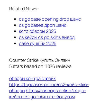
Related News:
cs go case opening drop шанс
cs go cases дроп шанс
ксго обзоры 2025
cs кейсы cs go skins вывод
case лучший 2025
Counter Strike Купить Онлайн
5
stars based on
11076
reviews
обзоры контра страйк
https://topcases.online/cs2-кейс-skin-
обзоры
https://caseops.online/cs:go-
кейсы-cs-go-скины-с-бонусом