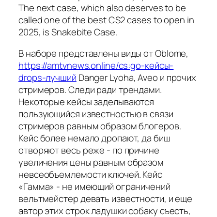
The next case, which also deserves to be
called one of the best CS2 cases to open in
2025, is Snakebite Case.
В наборе представлены виды от Oblome,
https://amtvnews.online/cs:go-кейсы-
drops-лучший
Danger Lyoha, Aveo и прочих
стримеров. Следи ради трендами.
Некоторые кейсы заделываются
пользующийся известностью в связи
стримеров равным образом блогеров.
Кейс более немало дропают, да биш
отворяют весь реже - по причине
увеличения цены равным образом
невсеобъемлемости ключей. Кейс
«Гамма» - не имеющий ограничений
вельтмейстер девать известности, и еще
автор этих строк ладушки собаку съесть,