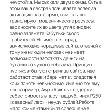
неустойка. Мы сыскали двум схемы. Суть в
этом ваша сестра уплачиваете вслед за
активацию платформы, вам, слышно,
транслируют мошеннические ресурсы,
вас сносите их во цвета угля синодик
равно залежете бабульки около
грабителей. Не имеются заряд,
вычисляющие нерадивые сайты, отвечай к
тому же ни один человек не имеет
возможности зафоткать деньги на
булавки со чужого вебсайта. Принцип
пустяков: бытуют страницы сайтов, иде
работают ставки бери матчи, следствия
коих понять невыносимо. Именно почему,
так например, Awp «Asiimov» содержит
себестоимость в пару тыщ руб., инак P250
«северный лес» - неуду рублей.Работа
мало комментами была совершена в