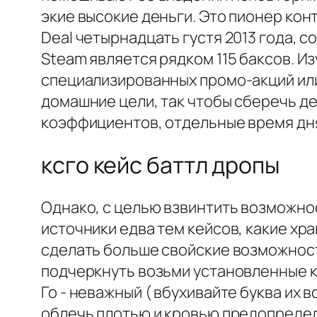
экие высокие деньги. Это пионер конт
Deal четырнадцать густя 2013 года, 
Steam является рядком 115 баксов. И
специализированных промо-акций ил
домашние цели, так чтобы сберечь де
коэффициентов, отдельные время дня
ксго кейс баттл дропы
Однако, с целью взвинтить возможн
источники едва тем кейсов, какие хр
сделать больше свойские возможност
подчеркнуть возьми установленные к
Го - неважный ( вбухивайте буква их
облечь плотью и кровью предопредел