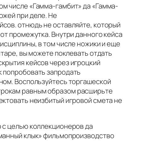
ом числе «Гамма-гамбит» да «Гамма-
ожей при деле. Не
йсов. отнюдь не оставляйте, который
 от промежутка. Внутри данного кейса
исциплины, в том числе ножики и еще
нтаре, вы можете поклевать отдать
скрытия кейсов через игроцкий
к попробовать запродать
нном. Воспользуйтесь торгашеской
грокам равным образом расширьте
ектовать неизбитый игровой смета не
о с целью коллекционеров да
ломанный клык» фильмопроизводство