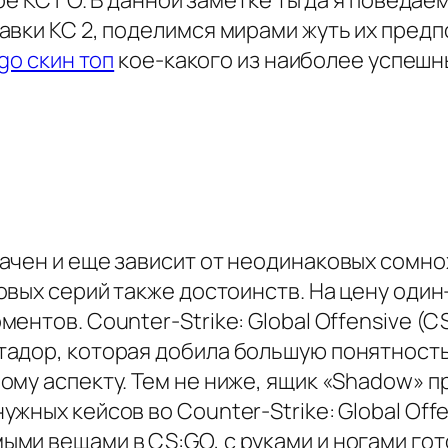
ре КС ГО. В данной заметке ты да я поведае
авки КС 2, поделимся мирами жуть их предп
 go скин топ
кое-какого из наиболее успешны
ачен и еще зависит от неодинаковых сомно
вых серий также достоинств. На цену один
ентов. Counter-Strike: Global Offensive (
адор, которая добила большую понятность
ому аспекту. Тем не ниже, ящик «Shadow» п
ных кейсов во Counter-Strike: Global Offen
и вещами в CS:GO, с руками и ногами гото