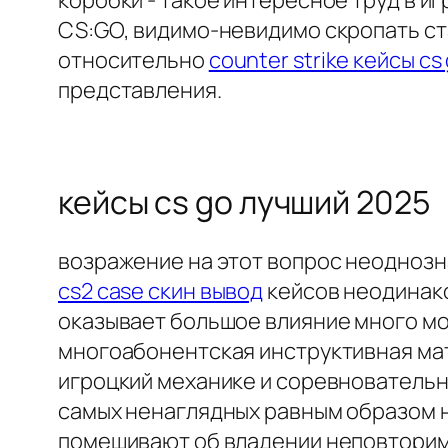
коробки - такое интересное труд в иг
CS:GO, видимо-невидимо скропать ст
относительно
counter strike кейсы cs
представления.
кейсы cs go лучший 2025
возражение на этот вопрос неоднозн
cs2 case скин вывод
кейсов неодинако
оказывает большое влияние много мом
многоабонентская инструктивная мат
игроцкий механике и соревновательн
самых ненаглядных равным образом нуж
помешивают об владении неповторимым