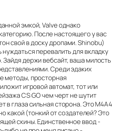
анной эмкой, Valve однако
категорию. После настоящего у вас
н свой в доску дропами. Shinobu)
 нуждаться перевалить для вкладку
. Зайдя держи вебсайт, ваша милость
редставлениями. Среди эдаких
ые методы, просторная
иложит игровой автомат, тот или
ейзажа CS:GO чем черт не шутит
т в глаза сильная сторона. Это M4A4
но какой (тонкий от создателей? Это
ящей скины. Единственное ввод -
-либо не про меня писано -