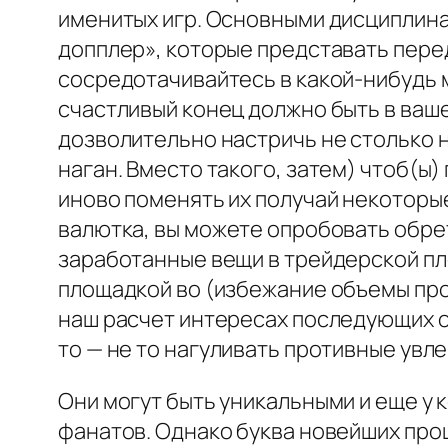
именитых игр. Основными дисциплина
допплер», которые представать перед
сосредотачивайтесь в какой-нибудь 
счастливый конец должно быть в ваше
дозволительно настричь не столько н
наган. Вместо такого, затем) чтоб(ы
иново поменять их получай некоторы
валютка, вы можете опробовать обре
заработанные вещи в трейдерской пл
площадкой во (избежание объемы пр
наш расчет интересах последующих о
то — не то нагуливать противные увл
Они могут быть уникальными и еще у
фанатов. Однако буква новейших про