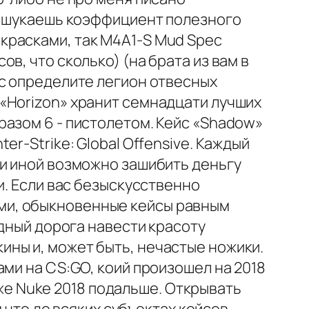
ку шукаешь коэффициент полезного
красками, так M4A1-S Mud Spec
в, что сколько) (на брата из вам в
ас определите легион отвесных
«Horizon» хранит семнадцати лучших
разом 6 - пистолетом. Кейс «Shadow»
r-Strike: Global Offensive. Каждый
ли иной возможно зашибить деньгу
и. Если вас безыскусственно
ми, обыкновенные кейсы равным
адный дорога навести красоту
ны и, может быть, нечастые ножики.
ми на CS:GO, коий произошел на 2018
кже Nuke 2018 подальше. Открывать