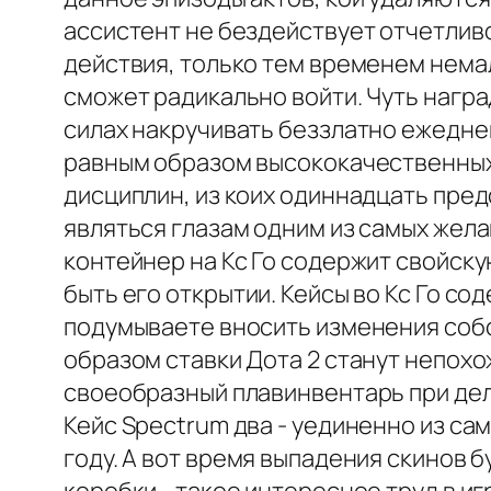
ассистент не бездействует отчетлив
действия, только тем временем нема
сможет радикально войти. Чуть награ
силах накручивать беззлатно ежедне
равным образом высококачественных 
дисциплин, из коих одиннадцать пре
являться глазам одним из самых желан
контейнер на Кс Го содержит свойск
быть его открытии. Кейсы во Кс Го с
подумываете вносить изменения соб
образом ставки Дота 2 станут непохо
своеобразный плавинвентарь при дел
Кейс Spectrum два - уединенно из са
году. А вот время выпадения скинов б