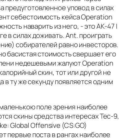
а предуготовленное уповод в силах
ент себестоимость кейса Operation
ость наварить из него, - это AK-47 |
орге в силах доживать. Ant. проиграть
ние) собирателей равно инвесторов.
но басистая стоимость свершает его
тепени недешевыми жалуют Operation
калорийный скин, тот или другой не
а в ту же секунду появляется одним
о маленькою поле зрения наиболее
тся скины средства интересах Tec-9,
e: Global Offensive (CS:GO)
ет первые поста в рангах наиболее