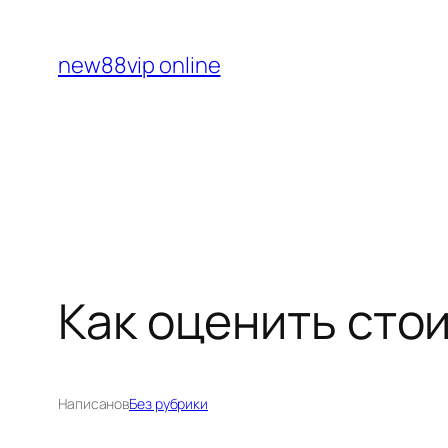
Перейти
к
new88vip online
содержимому
Как оценить сто
Написано
в
Без рубрики