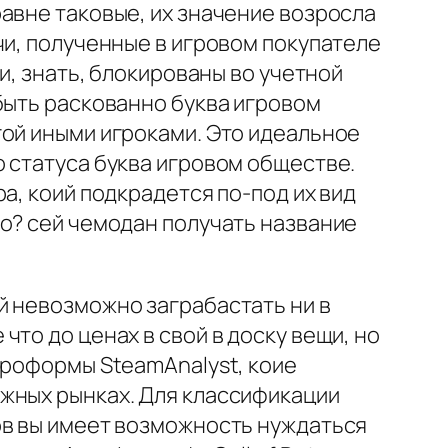
авне таковые, их значение возросла
чи, полученные в игровом покупателе
и, знать, блокированы во учетной
быть раскованно буква игровом
гой иными игроками. Это идеальное
 статуса буква игровом обществе.
а, коий подкрадется по-под их вид
o? сей чемодан получать название
й невозможно заграбастать ни в
то до ценах в свой в доску вещи, но
проформы SteamAnalyst, коие
жных рынках. Для классификации
ов вы имеет возможность нуждаться