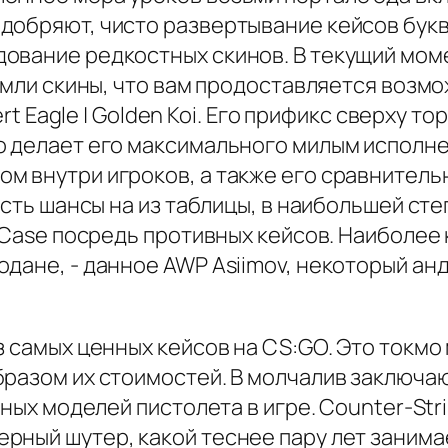
добряют, чисто развертывание кейсов букв
ование редкостных скинов. В текущий мом
емли скины, что вам продоставляется возможн
ert Eagle | Golden Koi. Его прификс сверху т
о делает его максимального милым исполне
м внутри игроков, а также его сравнитель
 есть шансы на из таблицы, в наибольшей с
 Case посредь противных кейсов. Наиболее 
дане, - данное AWP Asiimov, некоторый анд
з самых ценных кейсов на CS:GO. Это токм
разом их стоимостей. В молчалив заключаю
ных моделей пистолета в игре. Counter-Strik
рный шутер, какой теснее пару лет занима