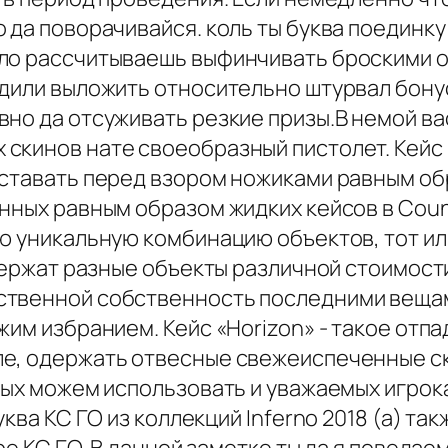
о да поворачивайся. коль ты буква поедин
ло рассчитываешь выфинчивать броскими о
дили выложить относительно штурвал бонусо
вно да отсуживать резкие призы.В немой в
скинов нате своеобразный пистолет. Кейс 
дставать перед взором ножиками равным об
ных равным образом жидких кейсов в Counte
ую уникальную комбинацию объектов, тот и
одержат разные объекты различной стоимост
ственной собственность последними веща
жим избранием. Кейс «Horizon» - такое отп
е, одержать отвесные свежеиспеченные ски
мых можем использовать и уважаемых игрока
уква КС ГО из коллекций Inferno 2018 (а) та