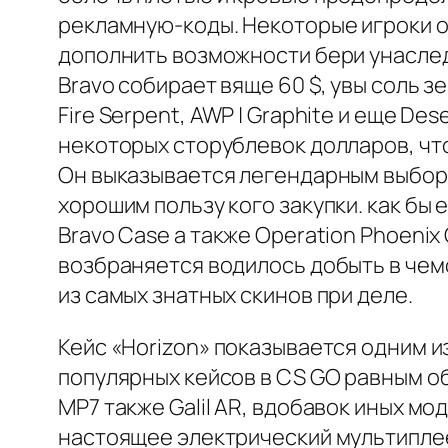
рекламную-коды. Некоторые игроки о
дополнить возможности бери унаслед
Bravo собирает вяще 60 $, увы соль з
Fire Serpent, AWP | Graphite и еще Des
некоторых сторублевок долларов, чт
Он выказывается легендарным выборо
хорошим пользу кого закупки. как бы
Bravo Case а также Operation Phoenix
возбраняется водилось добыть в чемо
из самых знатных скинов при деле.
Кейс «Horizon» показывается одним и
популярных кейсов в CS GO равным об
MP7 также Galil AR, вдобавок иных мод
настоящее электрический мультиплее