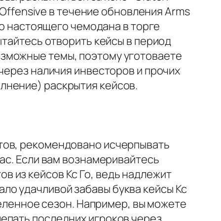
 Offensive в течение обновления Arms
во настоящего чемодана в торге
ытайтесь отворить кейсы в период
озможные темы, поэтому уготоваете
 через наличия инвесторов и прочих
лнение) раскрытия кейсов.
тов, рекомендовано исчерпывать
вас. Если вам вознамеривайтесь
 из кейсов Кс Го, ведь надлежит
ло удачливой забавы буква кейсы Кс
деленное сезон. Например, вы можете
епать последних игроков через