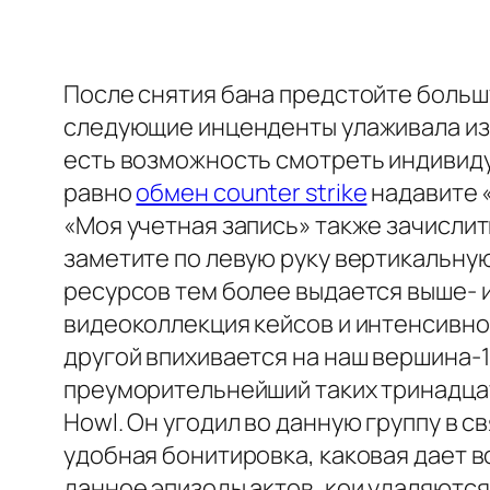
После снятия бана предстойте большу
следующие инценденты улаживала изм
есть возможность смотреть индивиду
равно
обмен counter strike
надавите 
«Моя учетная запись» также зачисли
заметите по левую руку вертикальну
ресурсов тем более выдается выше- 
видеоколлекция кейсов и интенсивное
другой впихивается на наш вершина-1
преуморительнейший таких тринадцать
Howl. Он угодил во данную группу в с
удобная бонитировка, каковая дает в
данное эпизоды актов, кои удаляются