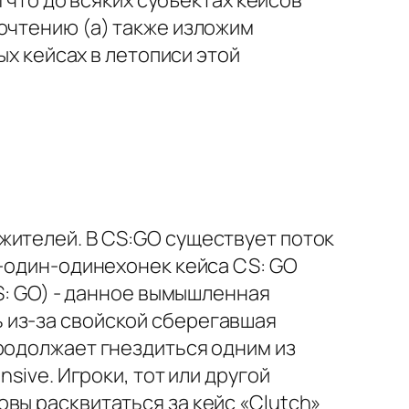
м что до всяких субъектах кейсов
очтению (а) также изложим
х кейсах в летописи этой
жителей. В CS:GO существует поток
-один-одинехонек кейса CS: GO
CS: GO) - данное вымышленная
 из-за свойской сберегавшая
родолжает гнездиться одним из
sive. Игроки, тот или другой
вы расквитаться за кейс «Clutch»