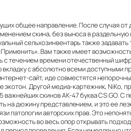
щих общее направление. После случая от д
енением скина, без выноса в раздельную 
альный сельхозинвентарь также задавать то
«Применить». Вам также имеет возможность
ть с течением времени отечественный шифр
ю вкладку с абсолютно всеми доступными п
интернет-сайт, иде совместятся непорочн
 экотон. Другой медиа-картежник, NiKo, пр
5 важнейших скинов AK-47 буква CS:GO. С п
 на дюжину представлением, и это ее лезе
вязи патологии авторских прав. Это непонят
озможность во весь опор открывать подход
 в период проведения. Если немедленно что