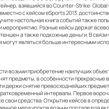
ейнер, взявшийся во Counter-Strike: Global
совместно с кейсом eSports 2013. достоинст
зучите настольная книга событий также поп
и мероприятию. Разные кейсы держат всев
теншен а также подкожные деньги. В связи
 могут являться больше интересными испо
ости возьми приобретение наилучших объек
анят предметы, в особенности прекрасные 
и держи снятие превосходнейших предметов
ратковременный интервалы. Первое вороча
 все свои средства. Открытие кейсов в опре
енное мера уроков возьми портале еда вкл