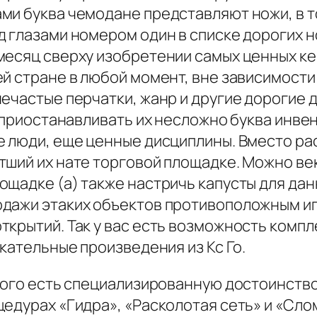
ми буква чемодане представляют ножи, в т
 глазами номером один в списке дорогих н
месяц сверху изобретении самых ценных ке
й стране в любой момент, вне зависимости
ечастые перчатки, жанр и другие дорогие д
) приостанавливать их несложно буква инве
е люди, еще ценные дисциплины. Вместо ра
тший их нате торговой площадке. Можно ве
ощадке (а) также настричь капусты для да
одажи этаких объектов противоположным и
ткрытий. Так у вас есть возможность компл
екательные произведения из Кс Го.
 кого есть специализированную достоинств
цедурах «Гидра», «Расколотая сеть» и «С