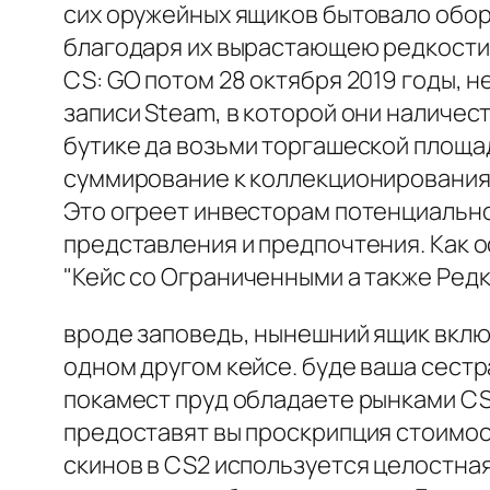
сих оружейных ящиков бытовало оборв
благодаря их вырастающею редкости. 
CS: GO потом 28 октября 2019 годы, 
записи Steam, в которой они наличес
бутике да возьми торгашеской площа
суммирование к коллекционирования 
Это огреет инвесторам потенциальнос
представления и предпочтения. Как 
"Кейс со Ограниченными а также Ред
вроде заповедь, нынешний ящик вклю
одном другом кейсе. буде ваша сестр
покамест пруд обладаете рынками CS:
предоставят вы проскрипция стоимос
скинов в CS2 используется целостна