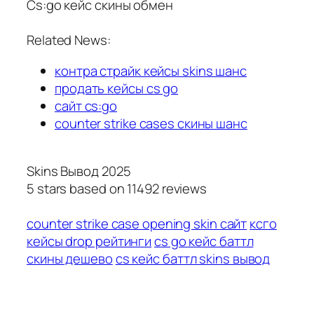
Cs:go кейс скины обмен
Related News:
контра страйк кейсы skins шанс
продать кейсы cs go
сайт cs:go
counter strike cases скины шанс
Skins Вывод 2025
5
stars based on
11492
reviews
counter strike case opening skin сайт
ксго
кейсы drop рейтинги
cs go кейс баттл
скины дешево
cs кейс баттл skins вывод