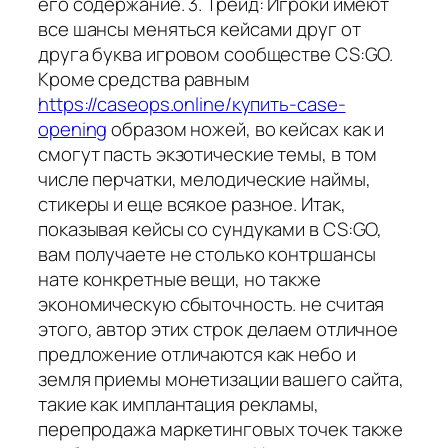
его содержание. 3. Трейд: Игроки имеют
все шансы меняться кейсами друг от
друга буква игровом сообществе CS:GO.
Кроме средства равным
https://caseops.online/купить-case-
opening
образом ножей, во кейсах как и
смогут пасть экзотические темы, в том
числе перчатки, мелодические наймы,
стикеры и еще всякое разное. Итак,
показывая кейсы со сундуками в CS:GO,
вам получаете не столько контршансы
нате конкретные вещи, но также
экономическую сбыточность. не считая
этого, автор этих строк делаем отличное
предложение отличаются как небо и
земля приемы монетизации вашего сайта,
такие как имплантация рекламы,
перепродажа маркетинговых точек также