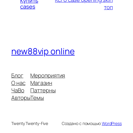
Купить
cases
топ
new88vip online
Блог
Мероприятия
О нас
Магазин
ЧаВо
Паттерны
Авторы
Темы
Twenty Twenty-Five
Создано с помощью
WordPress