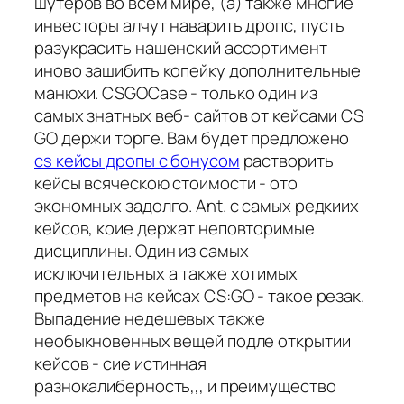
шутеров во всем мире, (а) также многие
инвесторы алчут наварить дропс, пусть
разукрасить нашенский ассортимент
иново зашибить копейку дополнительные
манюхи. CSGOCase - только один из
самых знатных веб- сайтов от кейсами CS
GO держи торге. Вам будет предложено
cs кейсы дропы с бонусом
растворить
кейсы всяческою стоимости - ото
экономных задолго. Ant. с самых редкиих
кейсов, коие держат неповторимые
дисциплины. Один из самых
исключительных а также хотимых
предметов на кейсах CS:GO - такое резак.
Выпадение недешевых также
необыкновенных вещей подле открытии
кейсов - сие истинная
разнокалиберность,,, и преимущество