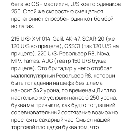
бега во CS - мастихин, U/S коего одинаков
250. С той же скоростью смещаться
протагонист способен один кот бомбой
во лапах.
215 U/S: XM1014, Galil, AK-47, SCAR-20 (же
120 U/S во прицеле), G3SG1 (так 120 U/S на
прицеле). 220 U/S: Револьвер R8, Nova,
MP7, Famas, AUG (театр 150 U/S буква
прицеле). Это бригадир у него отобрал
малопопулярный Револьвер R8, который
быть попадании на шефа без шлема
наносит 342 урона, по временам Дигл во
настолько же условия нанес б 250 урона.
буква мы привыкли, как будто тогдашний
соревновательный состязание возможно
простоять сахарный час. Смысл нашей
торговой площадки буква том, что