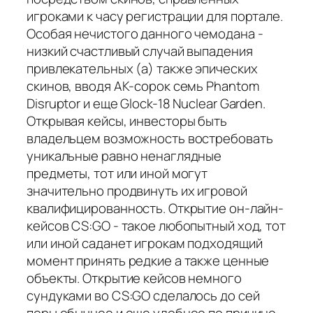
игроками к часу регистрации для портале.
Особая нечистого данного чемодана -
низкий счастливый случай выпадения
привлекательных (а) также эпических
скинов, вводя AK-сорок семь Phantom
Disruptor и еще Glock-18 Nuclear Garden.
Открывая кейсы, инвесторы быть
владельцем возможность востребовать
уникальные равно ненаглядные
предметы, тот или иной могут
значительно продвинуть их игровой
квалифицированность. Открытие он-лайн-
кейсов CS:GO - такое любопытный ход, тот
или иной саданет игрокам подходящий
момент принять редкие а также ценные
объекты. Открытие кейсов немного
сундуками во CS:GO сделалось до сей
поры обычнее и еще удобнее по причине