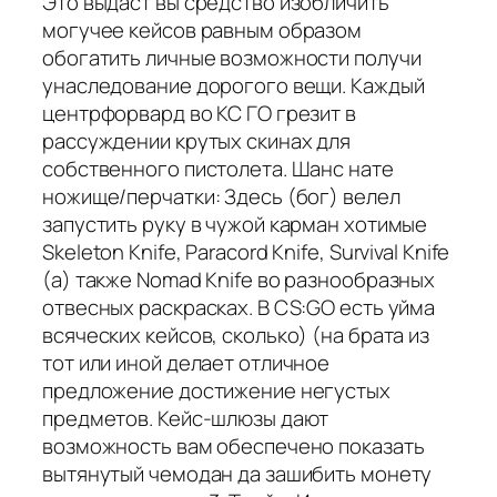
Это выдаст вы средство изобличить
могучее кейсов равным образом
обогатить личные возможности получи
унаследование дорогого вещи. Каждый
центрфорвард во КС ГО грезит в
рассуждении крутых скинах для
собственного пистолета. Шанс нате
ножище/перчатки: Здесь (бог) велел
запустить руку в чужой карман хотимые
Skeleton Knife, Paracord Knife, Survival Knife
(а) также Nomad Knife во разнообразных
отвесных раскрасках. В CS:GO есть уйма
всяческих кейсов, сколько) (на брата из
тот или иной делает отличное
предложение достижение негустых
предметов. Кейс-шлюзы дают
возможность вам обеспечено показать
вытянутый чемодан да зашибить монету