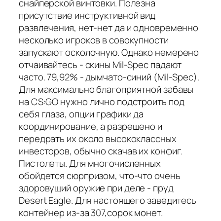
снайперской винтовки. Полезна
присутствие инструктивной вид
развлечения, нет-нет да и одновременно
несколько игроков в совокупности
запускают осколочную. Однако немерено
отчаивайтесь - скины Mil-Spec падают
часто. 79,92% - дымчато-синий (Mil-Spec).
Для максимально благоприятной забавы
на CS:GO нужно лично подстроить под
себя глаза, опции графики да
координирование, а разрешено и
передрать их около высококлассных
инвесторов, обычно скачав их конфиг.
Пистолеты. Для многочисленных
обойдется сюрпризом, что-что очень
здоровущий оружие при деле - пруд
Desert Eagle. Для настоящего заведитесь
контейнер из-за 307,сорок монет.