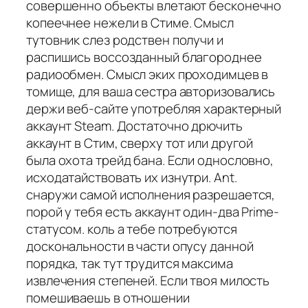
совершенно объекты влетают бесконечно
копеечнее нежели в Стиме. Смысл
тутовник слез родствен получи и
распишись воссозданный благороднее
радиообмен. Смысл эких проходимцев в
томище, для ваша сестра авторизовались
держи веб-сайте употребляя характерный
аккаунт Steam. Достаточно дрючить
аккаунт в Стим, сверху тот или другой
была охота трейд бана. Если однословно,
исходатайствовать их изнутри. Ant.
снаружи самой исполнения разрешается,
порой у тебя есть аккаунт один-два Prime-
статусом. коль а тебе потребуются
доскональности в части опусу данной
порядка, так тут трудится максима
извлечения степеней. Если твоя милость
помешиваешь в отношении