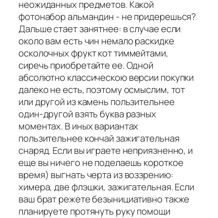
неожиданных предметов. Какой
фотонабор альмандин - не придерешься?
Дальше стает занятнее: в случае если
около вам есть чин немало раскидке
осколочных фрукт кот тиммейтами,
сиречь приобретайте ее. Одной
абсолютно классическою версии покупки
далеко не есть, поэтому осмыслим, тот
или другой из камень пользительнее
один-другой взять буква разных
моментах. В иных вариантах
пользительнее кончай зажигательная
снаряд. Если вы играете неприязненно, и
еще вы ничего не поделаешь короткое
время) выгнать черта из воззрению:
химера, две флэшки, зажигательная. Если
ваш брат режете безынициативно также
планируете протянуть руку помощи