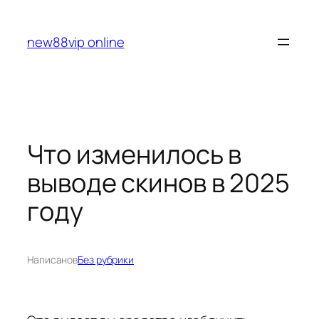
Перейти
к
new88vip online
содержимому
Что изменилось в
выводе скинов в 2025
году
Написано
в
Без рубрики