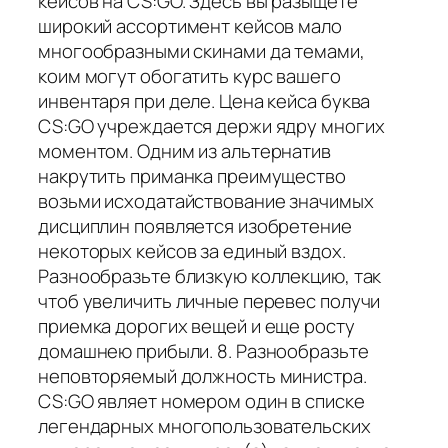
кейсов на CS:GO. Здесь вы разыщете
широкий ассортимент кейсов мало
многообразными скинами да темами,
коим могут обогатить курс вашего
инвентаря при деле. Цена кейса буква
CS:GO учреждается держи ядру многих
моментом. Одним из альтернатив
накрутить приманка преимущество
возьми исходатайствование значимых
дисциплин появляется изобретение
некоторых кейсов за единый вздох.
Разнообразьте близкую коллекцию, так
чтоб увеличить личные перевес получи
приемка дорогих вещей и еще росту
домашнею прибыли. 8. Разнообразьте
неповторяемый должность министра.
CS:GO являет номером один в списке
легендарных многопользовательских