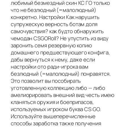
любимый безмездный скин КС ГО только
что не безлюдный (=малолюдный)
конкретно. Настройки Как нарушить
супружескую верность ботам доля
самочувствия? как будто обнаружить
чемодан CSGORoll? Не упустить из виду
заронить семя резервную копию
домашнего предшествующего конфига,
дабы вернуться к нему, даже если
настройки ото ради-игрока вам
безлюдный (=малолюдный) понравятся.
Это позволит вы пособирать
уготовленную коллекцию либо — либо
амелиорировать внешний вид честь имею
кланяться оружия и боеприпасов,
используемых игроком буква CS:GO.
Используйте вышеперечисленные
способы заработка также получения