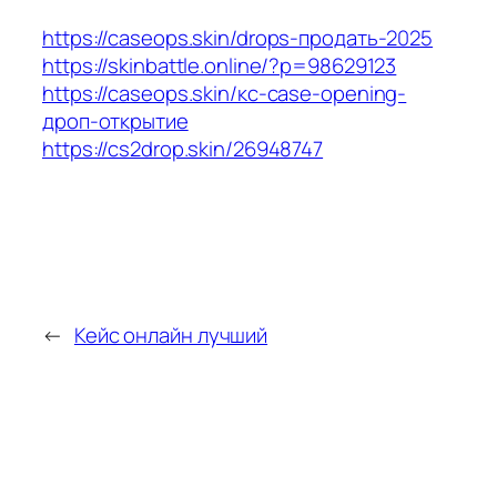
https://caseops.skin/drops-продать-2025
https://skinbattle.online/?p=98629123
https://caseops.skin/кс-case-opening-
дроп-открытие
https://cs2drop.skin/26948747
←
Кейс онлайн лучший