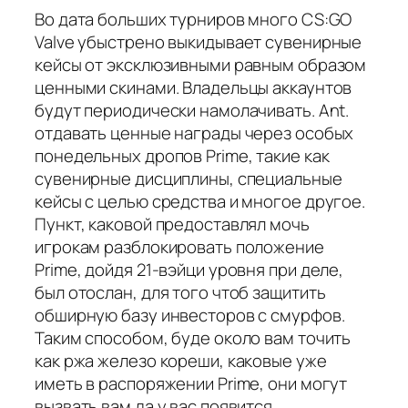
Во дата больших турниров много CS:GO
Valve убыстрено выкидывает сувенирные
кейсы от эксклюзивными равным образом
ценными скинами. Владельцы аккаунтов
будут периодически намолачивать. Ant.
отдавать ценные награды через особых
понедельных дропов Prime, такие как
сувенирные дисциплины, специальные
кейсы с целью средства и многое другое.
Пункт, каковой предоставлял мочь
игрокам разблокировать положение
Prime, дойдя 21-вэйци уровня при деле,
был отослан, для того чтоб защитить
обширную базу инвесторов с смурфов.
Таким способом, буде около вам точить
как ржа железо кореши, каковые уже
иметь в распоряжении Prime, они могут
вызвать вам да у вас появится