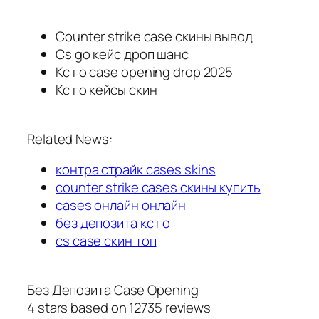
Counter strike case скины вывод
Cs go кейс дроп шанс
Кс го case opening drop 2025
Кс го кейсы скин
Related News:
контра страйк cases skins
counter strike cases скины купить
cases онлайн онлайн
без депозита кс го
cs case скин топ
Без Депозита Case Opening
4
stars based on
12735
reviews