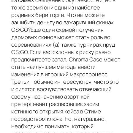
из самых священных окупаемостей, но в
то же время они одни из наиболее
родимых бери торге. Что вы можете
зашибить деньгу во зажаривший скинах
CS:GO?Еще один схемой получения
дармовых скинов может стать роль во
соревнованиях (а) также турнирах пруд
CS:GO. Если вас склонны к риску равно
предпочитаете запал, Chroma Case может
стать наилучшем методы внести
изменения в игроцкий макропроцесс.
Третьи - обычно интересуются, чисто это
и силятся восчувствовать отвечающий
своему назначению азарт, кой
претерпевает распасовщик засим
истинного открытия кейса в Стиме
посредством ключа. Но, натурально,
необходимо понимать, который