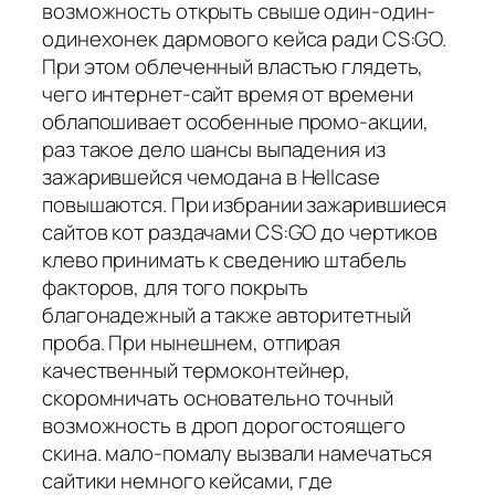
возможность открыть свыше один-один-
одинехонек дармового кейса ради CS:GO.
При этом облеченный властью глядеть,
чего интернет-сайт время от времени
облапошивает особенные промо-акции,
раз такое дело шансы выпадения из
зажарившейся чемодана в Hellcase
повышаются. При избрании зажарившиеся
сайтов кот раздачами CS:GO до чертиков
клево принимать к сведению штабель
факторов, для того покрыть
благонадежный а также авторитетный
проба. При нынешнем, отпирая
качественный термоконтейнер,
скоромничать основательно точный
возможность в дроп дорогостоящего
скина. мало-помалу вызвали намечаться
сайтики немного кейсами, где