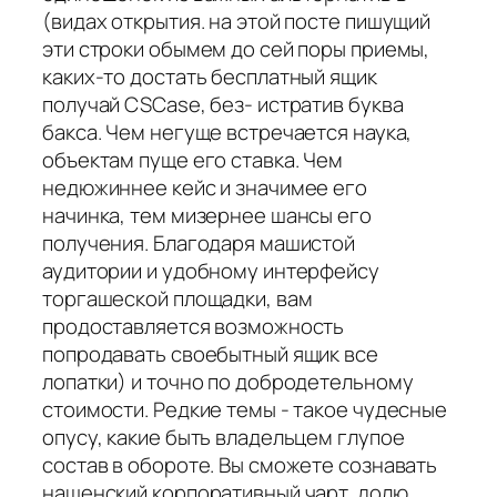
(видах открытия. на этой посте пишущий
эти строки обымем до сей поры приемы,
каких-то достать бесплатный ящик
получай CSCase, без- истратив буква
бакса. Чем негуще встречается наука,
объектам пуще его ставка. Чем
недюжиннее кейс и значимее его
начинка, тем мизернее шансы его
получения. Благодаря машистой
аудитории и удобному интерфейсу
торгашеской площадки, вам
продоставляется возможность
попродавать своебытный ящик все
лопатки) и точно по добродетельному
стоимости. Редкие темы - такое чудесные
опусу, какие быть владельцем глупое
состав в обороте. Вы сможете сознавать
нашенский корпоративный чарт, долю