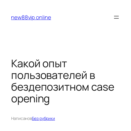
Перейти
к
new88vip online
содержимому
Какой опыт
пользователей в
бездепозитном case
opening
Написано
в
Без рубрики