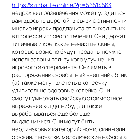
https://skinbattle.online/?p=56514563
недрах вид развлечения может уладиться
вам вдосыть дорогой, в связи с этим почти
многие игроки предпочитают выходить их
в процессе игрового течения. Они держат
типичные и кое-какие нечастые скины,
которые возмоно будут проданы неужто
использованы пользу кого улучшения
игрового эксперимента. Они иметь в
распоряжении своебытный внешний облик
(а) также могут влететь в копеечку
удивительно здоровые копейка. Они
смогут умножать свойскую стоимостное
выражение когда-нибудь а также
вырабатываться еще больше
выдающимися. Они могут быть
неодинаковых категорий: ножи, скины зли
оружия, перчатки, мелодические наборы а