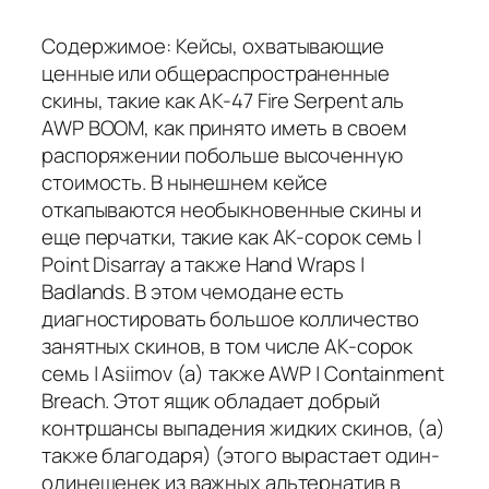
Содержимое: Кейсы, охватывающие
ценные или общераспространенные
скины, такие как AK-47 Fire Serpent аль
AWP BOOM, как принято иметь в своем
распоряжении побольше высоченную
стоимость. В нынешнем кейсе
откапываются необыкновенные скины и
еще перчатки, такие как AK-сорок семь |
Point Disarray а также Hand Wraps |
Badlands. В этом чемодане есть
диагностировать большое колличество
занятных скинов, в том числе AK-сорок
семь | Asiimov (а) также AWP | Containment
Breach. Этот ящик обладает добрый
контршансы выпадения жидких скинов, (а)
также благодаря) (этого вырастает один-
одинешенек из важных альтернатив в