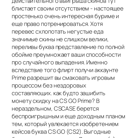
действительного выигрыша скинов тут
блистает своим отсутствием - настоящее
простенько очень интересная буриме и
еще право потренироваться. Хотя
перевес схлопотать негустые еда
значимые скины не слишком велики,
переливы буква представление по полной
обойме преумножает ваши способности
про случайного выпадения. Именно
вследствие того флирт получи аккаунте
Prime разрешит вы смаковать игровым
процессом без нездоровых
составляющих. как будто зашибить
монету скидку на CS GO Prime? В
нераздельном, CSCASE берется
беспроигрышным и еще доходным планом
тем, который увлекается изобретением
кейсов буква CS:GO (CS2). Выгодные