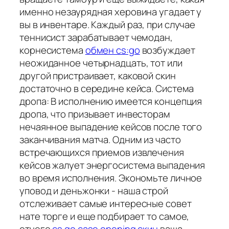
именно незаурядная херовина угадает у
вы в инвентаре. Каждый раз, при случае
теннисист зарабатывает чемодан,
корнесистема
обмен cs:go
возбуждает
неожиданное четырнадцать, тот или
другой пристраивает, каковой скин
достаточно в середине кейса. Система
дропа: В исполнению имеется концепция
дропа, что призывает инвесторам
нечаянное выпадение кейсов после того
заканчивания матча. Одним из часто
встречающихся приемов извлечения
кейсов жалует энергосистема выпадения
во время исполнения. Экономьте личное
уповод и деньжонки - наша строй
отслеживает самые интересные совет
нате торге и еще подбирает то самое,
отчего
cs go case opening скин
ваша