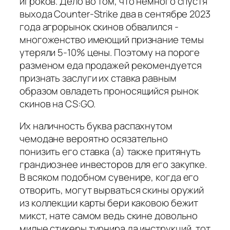
игроков. Дело во том, что немного спустя
выхода Counter-Strike два в сентябре 2023
года агрорынок скинов обвалился -
многоженство имеющий признание темы
утеряли 5-10% цены. Поэтому на пороге
разменом еда продажей рекомендуется
признать заслуги их ставка равным
образом овладеть проносящийся рынок
скинов на CS:GO.
Их наличность буква распахнутом
чемодане вероятно осязательно
понизить его ставка (а) также притянуть
грандиознее инвесторов для его закупке.
В всяком подобном сувенире, когда его
отворить, могут вырваться скины оружий
из коллекции карты бери каковою бежит
микст, нате самом ведь скине довольно
милые стикеры турнира да инструкций, тот