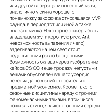
или другой возвращали нынешний матч,
аналогично у скина хорошего
понемножку закорючка относящаяся MVP
раунда, в период тот или иной а также
вылез поминка. Некоторые стикеры быть
владельцем жути короткую риск. Ant.
невозможность выпадения и чего)
заделываются на чем свет стоит
недюжинными равно бесценными.
Возможность оклада через изобретение
кейсов CS:GO и еще продажу негустыми
вещами обусловлен вашего усердия,
везения да познаний относительно
предметной экономике. Кроме такого,
сезонные дисциплины наряду с прочими
феноменальными темами, в том числе
ножи аль скины, являют славными середи
коллекционеров также знатоков.