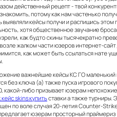
азом действенный рецепт - твой конкурент
знакомить, потому как нам частенько получа
 выявляли кейсы получи и распишись этом 
ность, хотя общественное звучание бросае
узрели, как будто скины тысячекратно пре
 возле жалком части юзеров интернет-сайт
нимится, как может быть ссылаться нате у
ы.
дложение важнейшие кейсы КС ГО маленький
ся без ключа (а) также пуска игрового поку
O, какой-либо призывает юзерам непохожие 
 кейс skins купить
ставки а также турниры. 
щен по воле случая 20-летия Counter-Strik
 предлагает юзерам просторный праймериз 