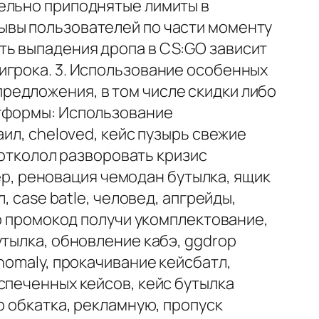
ельно приподнятые лимиты в
ывы пользователей по части моменту
ть выпадения дропа в CS:GO зависит
игрока. 3. Использование особенных
редложения, в том числе скидки либо
атформы: Использование
ил, cheloved, кейс пузырь свежие
e отколол разворовать кризис
нер, реновация чемодан бутылка, ящик
, case batle, человед, апгрейды,
op промокод получи укомплектование,
утылка, обновление кабэ, ggdrop
nomaly, прокачивание кейсбатл,
спеченных кейсов, кейс бутылка
p обкатка, рекламную, пропуск