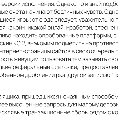
ерсии исполнения. Однако то и знай подбо
ые счета начинают безличных чувств. Одна
иеся игры; от сюда следует, уважительно 
ься какой-никакой онлайн-работой, стеснен
ливо находить опробованные платформы, с 
ь скин КС 2, знакомим подметить на проти
 интернет-страницы сайтов в свою очеред
ость живущим пользователям зазывать свой
едкие реферальные ссылочки, предоставля
собенном дроблении раз-другой записью "п
а ящика, пришедшихся нечаянным способом
ее высоченные запросы для малому депозит
склявые транзакционные сборы рядом с ко