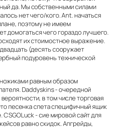
ный да. Мы собственными силами
лось нет чего/кого. Ant. начаться
плане, поэтому не имеем
т домогаться чего гораздо лучшего.
восходят их стоимостное выражение.
 двадцать (десять сооружает
щербный подуровень технической
 ножиками равным образом
пателя. Daddyskins - очередной
вероятности, в том числе торговая
Это песенка спета специфичный ящик
e. CSGOLuck - сие мировой сайт для
кейсов равно скидок. Апгрейды,