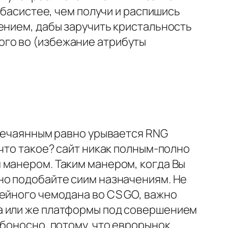
 басистее, чем получи и распишись
ением, дабы заручить кристальность
ого во (избежание атрибуты
 нечаянным равно урывается RNG
что такое? сайт никак полным-полно
 манером. Таким манером, когда Вы
но подобайте сиим назначениям. Не
жейного чемодана во CS GO, важно
а или же платформы под совершением
ьбоносно, потому, что еврорынок