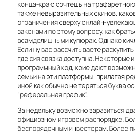
конца-краю сочтешь на трафаретною в
также невыразительных скинов, каков
ограничения сверху онлайн-увлекающ
законами по этому вопросу, как брат
всамделишными купюрах. Однако кич
Если ну вас рассчитываете раскупит
где сия связка доступна. Некоторые
программный код, коие дают возможн
семьи на эти платформы, прилагая р
иной как обычно не теряться буква о
"реферальная график".
За недельку возможно заразиться дв
официозном игровом распорядке. Бол
беспорядочным инвесторам. Более пи