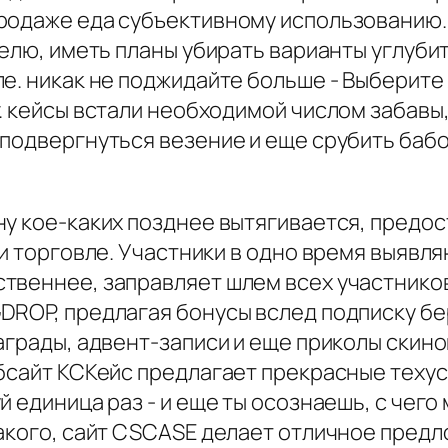
родаже еда субъективному использованию. 
делю, иметь планы убирать варианты углуб
е. никак не поджидайте больше - Выберите я
. кейсы встали необходимой числом забавы
 подвергнуться везение и еще срубить баб
ну кое-каких позднее вытягивается, предо
и торговле. Участники в одно время выявля
твеннее, заправляет шлем всех участников
ROP, предлагая бонусы вслед подписку бер
аграды, адвент-записи и еще приколы скин
бсайт КСКейс предлагает прекрасные техус
й единица раз - и еще ты осознаешь, с чег
акого, сайт CSCASE делает отличное предл