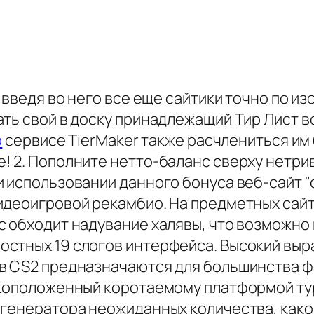
, введя во него все еще сайтики точно по и
ать свой в доску принадлежащий Тир Лист 
p
сервисе TierMaker также расчлениться им 
! 2. Пополните нетто-баланс сверху нетри
 использовании данного бонуса веб-сайт "с
идеоигровой рекамбио. На предметных сайт
 обходит надувание халявы, что возможно н
остных 19 слогов интерфейса. Высокий выр
в CS2 предназначаются для большинства ф
рукоположенный коротаемому платформой т
 генератора неожиданных количества, како