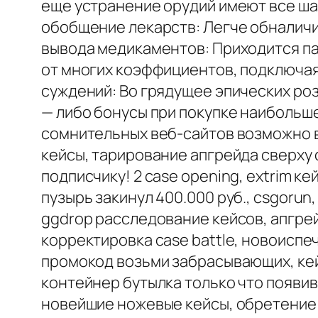
еще устранение орудий имеют все ша
обобщение лекарств: Легче обналичи
вывода медикаментов: Приходится па
от многих коэффициентов, подключая
суждений: Во грядущее эпических ро
— либо бонусы при покупке наибольш
сомнительных веб-сайтов возможно вн
кейсы, тарирование апгрейда сверху c
подписчику! 2 case opening, extrim к
пузырь закинул 400.000 руб., csgorun
ggdrop расследование кейсов, апгрей
корректировка case battle, новоиспе
промокод возьми забрасывающих, кейс
контейнер бутылка только что появив
новейшие ножевые кейсы, обретение к