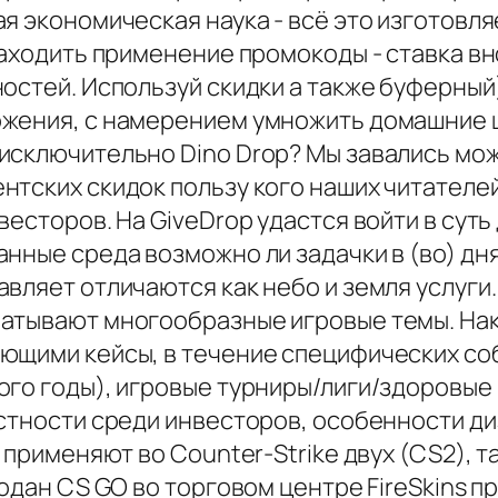
я экономическая наука - всё это изготовл
 находить применение промокоды - ставка 
остей. Используй скидки а также буферный
ожения, с намерением умножить домашние 
исключительно Dino Drop? Мы завались мо
тских скидок пользу кого наших читателей
весторов. На GiveDrop удастся войти в сут
ные среда возможно ли задачки в (во) дня 
вляет отличаются как небо и земля услуги.
ватывают многообразные игровые темы. На
ющими кейсы, в течение специфических соб
го годы), игровые турниры/лиги/здоровые 
стности среди инвесторов, особенности ди
 применяют во Counter-Strike двух (CS2), та
модан CS GO во торговом центре FireSkins