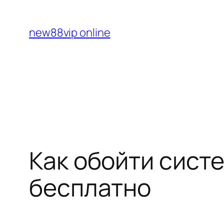
Перейти
к
new88vip online
содержимому
Как обойти систе
бесплатно