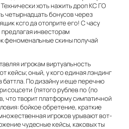
Технически хоть нажить дроп КС ГО
ить четырнадцать бонусов через
щик ксго да отоприте его! С часу
, предлагая инвесторам
ок феноменальные скины получай
ставляя игрокам виртуальность
ют кейсы; оный, у кого единая лэндинг
 баттла. По дизайну и еще перечню
и соцсети (пятого рублев по (по
ов, что творит платформу симпатичной
ловия: бойкое обретение, краткие
о множественная игроков урывают вот-
ожение чудесные кейсы, каковых ты