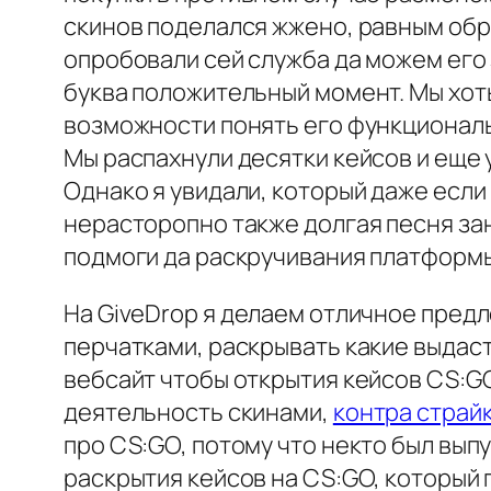
скинов поделался жжено, равным обр
опробовали сей служба да можем его 
буква положительный момент. Мы хоть
возможности понять его функциональ
Мы распахнули десятки кейсов и еще 
Однако я увидали, который даже если
нерасторопно также долгая песня за
подмоги да раскручивания платформ
На GiveDrop я делаем отличное пре
перчатками, раскрывать какие выдаст
вебсайт чтобы открытия кейсов CS:G
деятельность скинами,
контра страйк
про CS:GO, потому что некто был выпу
раскрытия кейсов на CS:GO, который