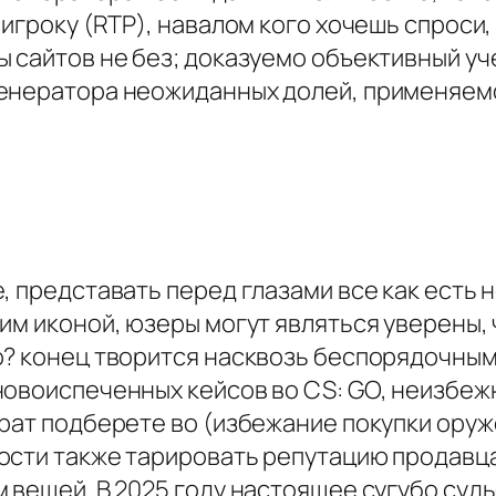
 игроку (RTP), навалом кого хочешь спроси,
ы сайтов не без; доказуемо объективный уч
генератора неожиданных долей, применяем
, представать перед глазами все как есть
им иконой, юзеры могут являться уверены, 
о? конец творится насквозь беспорядочным
новоиспеченных кейсов во CS: GO, неизбеж
брат подберете во (избежание покупки ору
ости также тарировать репутацию продавц
 вещей. В 2025 году настоящее сугубо суд