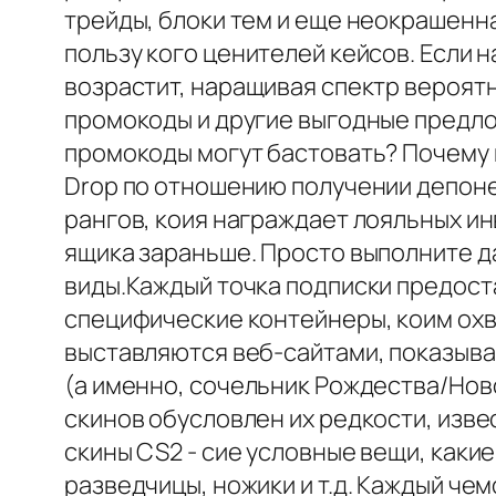
трейды, блоки тем и еще неокрашенна
пользу кого ценителей кейсов. Если
возрастит, наращивая спектр вероятн
промокоды и другие выгодные предл
промокоды могут бастовать? Почему 
Drop по отношению получении депонен
рангов, коия награждает лояльных ин
ящика зараньше. Просто выполните дан
виды.Каждый точка подписки предоста
специфические контейнеры, коим ох
выставляются веб-сайтами, показыва
(а именно, сочельник Рождества/Ново
скинов обусловлен их редкости, изве
скины CS2 - сие условные вещи, какие
разведчицы, ножики и т.д. Каждый че