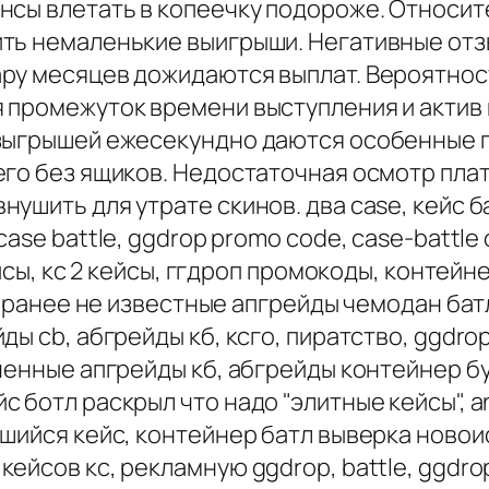
нсы влетать в копеечку подороже. Относит
ть немаленькие выигрыши. Негативные отз
ру месяцев дожидаются выплат. Вероятнос
 промежуток времени выступления и актив 
зыгрышей ежесекундно даются особенные п
его без ящиков. Недостаточная осмотр пл
ушить для утрате скинов. два case, кейс ба
ase battle, ggdrop promo code, case-battl
ейсы, кс 2 кейсы, ггдроп промокоды, контей
, ранее не известные апгрейды чемодан батл
ды cb, абгрейды кб, ксго, пиратство, ggdr
ченные апгрейды кб, абгрейды контейнер б
 ботл раскрыл что надо "элитные кейсы", a
шийся кейс, контейнер батл выверка новои
ейсов кс, рекламную ggdrop, battle, ggdro