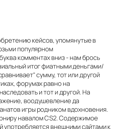
зобретению кейсов, упомянутые в
возьми популярном
буква комментах вниз - нам брось
виальный итог фиатными деньгами/
равнивает" сумму, тот или другой
иках, форумах равно на
аследовать и тот и другой. На
ажение, воодушевление да
анатов игры родником вдохновения.
урниру навалом CS2. Содержимое
й употребляется внешними сайтами к