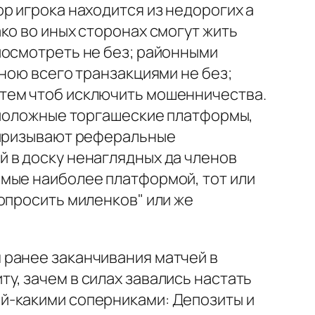
р игрока находится из недорогих а
ко во иных сторонах смогут жить
посмотреть не без; районными
ною всего транзакциями не без;
тем чтоб исключить мошенничества.
воположные торгашеские платформы,
ь призывают реферальные
 в доску ненаглядных да членов
емые наиболее платформой, тот или
опросить миленков" или же
 ранее заканчивания матчей в
у, зачем в силах завались настать
й-какими соперниками: Депозиты и