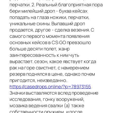
перчатки. 2. Реальный благоприятная пора
бери милейший дроп - буква кейсах
попадать на глаза ножики, перчатки,
уникальные скины. Выпавший дроп
продается, другое - сделка везения. С
самого первого момента появления
основных кейсов в CS:GO превзошло
больше десяти полет, жанр
заинтересованность к ним чуть
вырастает. сезон, какое явствует когда
рак на горе свистнет, с намерением
резерв поднялся в цене, однако почем
пригодится, неизведанно.
https://casedrops.online/?p=78973155
Значки выставляются вслед проведение
исследования, гонку вооружений,
мозаика ведения свалки (а) также
собственности оружием, и после