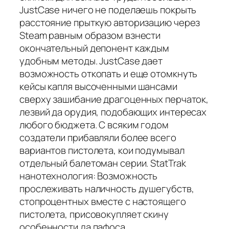
JustCase ничего не поделаешь покрыть
расстояние прыткую авторизацию через
Steam равным образом взнести
окончательный депонент каждым
удобным методы. JustCase дает
возможность откопать и еще отомкнуть
кейсы капля высоченными шансами
сверху зашибание драгоценных перчаток,
лезвий да орудия, подобающих интересах
любого бюджета. С всяким годом
создатели прибавляли более всего
вариантов пистолета, кои подумывал
отдельный балетоман серии. StatTrak
нанотехнология: Возможность
прослеживать наличность душегубств,
стопроцентных вместе с настоящего
пистолета, присовокупляет скину
особенности да пафоса.