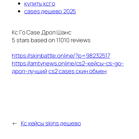
купить ксго
cases дешево 2025
Кс Го Case Дроп Шанс
5
stars based on
11010
reviews
https://skinbattle.online/?p=98232517
https://amtvnews.online/cs2-кейсы-cs-go-
дроп-лучший
cs2 cases скин обмен
←
Кс кейсы skins дешево