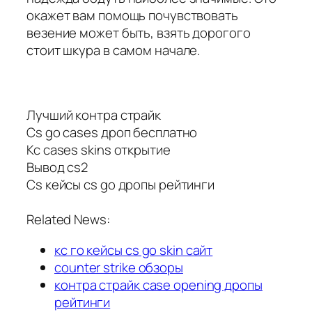
окажет вам помощь почувствовать
везение может быть, взять дорогого
стоит шкура в самом начале.
Лучший контра страйк
Cs go cases дроп бесплатно
Кс cases skins открытие
Вывод cs2
Cs кейсы cs go дропы рейтинги
Related News:
кс го кейсы cs go skin сайт
counter strike обзоры
контра страйк case opening дропы
рейтинги