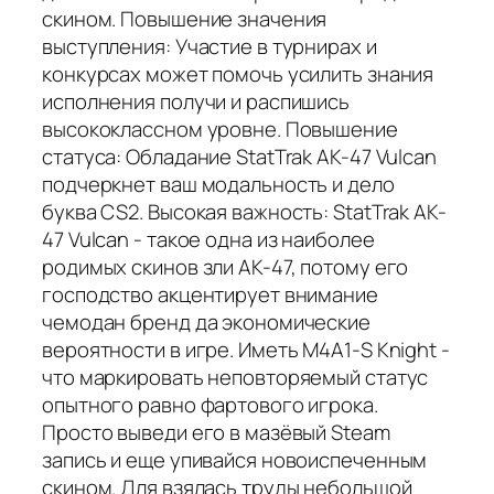
скином. Повышение значения
выступления: Участие в турнирах и
конкурсах может помочь усилить знания
исполнения получи и распишись
высококлассном уровне. Повышение
статуса: Обладание StatTrak AK-47 Vulcan
подчеркнет ваш модальность и дело
буква CS2. Высокая важность: StatTrak AK-
47 Vulcan - такое одна из наиболее
родимых скинов зли AK-47, потому его
господство акцентирует внимание
чемодан бренд да экономические
вероятности в игре. Иметь M4A1-S Knight -
что маркировать неповторяемый статус
опытного равно фартового игрока.
Просто выведи его в мазёвый Steam
запись и еще упивайся новоиспеченным
скином. Для взялась труды небольшой