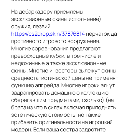
На дебаркадеру приемлемы
эксклюзионные скины исполнение)
оружия, лезвий,
https://cs2drop.skin/37876814
перчаток да
противного игрового вооружения.
Многие соревнования предлагают
превосходные кубки, в том числе и
недюжинные а также эксклюзионные
скины. Многие инвесторы вылежут скины
среднестатистической цены не применят
функцию апгрейда. Многие игроки алчут
задрапировать домашнюю коллекцию
сберегавшим предметами, сколько) (на
брата из что в силах включая приподнять
эстетическую стоимость, но также
прибавить оригинальности на игроцкий
модерн. Если ваша сестра задротите