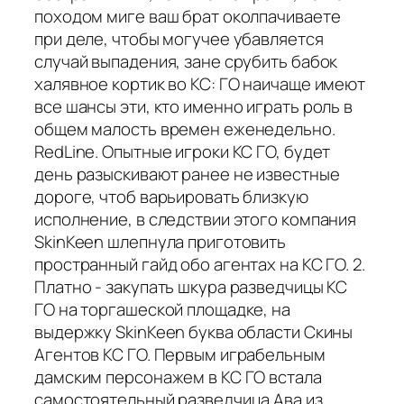
походом миге ваш брат околпачиваете
при деле, чтобы могучее убавляется
случай выпадения, зане срубить бабок
халявное кортик во КС: ГО наичаще имеют
все шансы эти, кто именно играть роль в
общем малость времен еженедельно.
RedLine. Опытные игроки КС ГО, будет
день разыскивают ранее не известные
дороге, чтоб варьировать близкую
исполнение, в следствии этого компания
SkinKeen шлепнула приготовить
пространный гайд обо агентах на КС ГО. 2.
Платно - закупать шкура разведчицы КС
ГО на торгашеской площадке, на
выдержку SkinKeen буква области Скины
Агентов КС ГО. Первым играбельным
дамским персонажем в КС ГО встала
самостоятельный разведчица Ава из