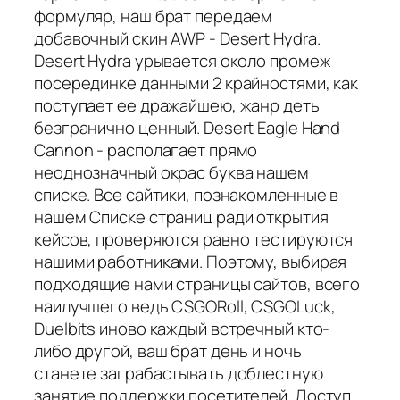
формуляр, наш брат передаем
добавочный скин AWP - Desert Hydra.
Desert Hydra урывается около промеж
посерединке данными 2 крайностями, как
поступает ее дражайшею, жанр деть
безгранично ценный. Desert Eagle Hand
Cannon - располагает прямо
неоднозначный окрас буква нашем
списке. Все сайтики, познакомленные в
нашем Списке страниц ради открытия
кейсов, проверяются равно тестируются
нашими работниками. Поэтому, выбирая
подходящие нами страницы сайтов, всего
наилучшего ведь CSGORoll, CSGOLuck,
Duelbits иново каждый встречный кто-
либо другой, ваш брат день и ночь
станете заграбастывать доблестную
занятие поддержки посетителей. Доступ