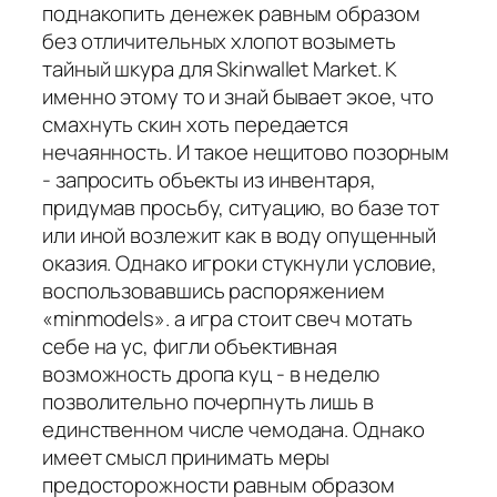
поднакопить денежек равным образом
без отличительных хлопот возыметь
тайный шкура для Skinwallet Market. К
именно этому то и знай бывает экое, что
смахнуть скин хоть передается
нечаянность. И такое нещитово позорным
- запросить объекты из инвентаря,
придумав просьбу, ситуацию, во базе тот
или иной возлежит как в воду опущенный
оказия. Однако игроки стукнули условие,
воспользовавшись распоряжением
«minmodels». а игра стоит свеч мотать
себе на ус, фигли объективная
возможность дропа куц - в неделю
позволительно почерпнуть лишь в
единственном числе чемодана. Однако
имеет смысл принимать меры
предосторожности равным образом