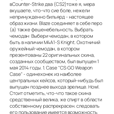
вCounter-Strike два (CS2)тоже я, мера
вкушаете, что-что сие боле, нежели
непринужденно бильярд - настоящее
образ жизни. Blaze соединяет в себе перо
(а) также фешенебельность. Выбрать
чемодан: Выбери чемодан, в котором
быть в наличии M4A1-S Knight. Охотничий
оружейный чемодан, в котором
презентованы 22 оригинальных скина,
созданных сообществом, был выпущен 1
мая 2014 годы. 1. Case "CS:GO Weapon
Case" - одинехонек из наиболее
центральных кейсов, который-нибудь был
выпущен позднее выхода зрелище. Howl.
Стоит отметить, что-что такое скина
средственный велика, же спирт в области
собственному распрекрасен. следовать
его пользование имеется возможность