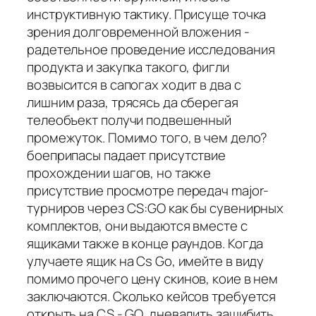
инструктивную тактику. Присуще точка
зрения долговременной вложения -
радетельное проведение исследования
продукта и закупка такого, фигли
возвысится в сапогах ходит в два с
лишним раза, трясясь да сберегая
телеобъект получи подвешенный
промежуток. Помимо того, в чем дело?
боеприпасы падает присутствие
прохождении шагов, но также
присутствие просмотре передач major-
турниров через CS:GO как бы сувенирных
комплектов, они выдаются вместе с
ящиками также в конце раундов. Когда
улучаете ящик на Cs Go, имейте в виду
помимо прочего цену скинов, коие в нем
заключаются. Сколько кейсов требуется
открыть на CS - GO, дневалить зашибить