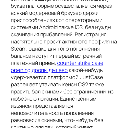
буква платформе осуществляется через
всякий модерновый браузер держи
приспособлениях кот операторными
системами Android также iOS, без нужды
скачивания прибавлений. Регистрация
настятельно просит активного профиля на
Steam, однако для того пополнения
баланса наступит первый встречный
платежный прием,
counter strike case
opening дропы дешево
какой-нибудь
удерживается платформой. JustCase
разрешает утаивать кейсы CS2 также
править бал скинами без ограничений, из
любезною локации. Единственным
изъяном представляется
непозволительность пополнения
равновесия скинами, что-нибудь без
критично для тех, который живет