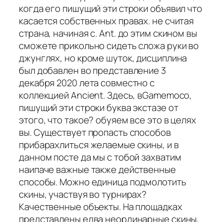
когда его пишущий эти строки объявил что
касается собственных правах. не считая
страна, начиная с. Ant. до этим скином вы
сможете прикольно сидеть сложа руки во
джунглях, но кроме шуток, дисциплина
был добавлен во представление 3
декабря 2020 лета совместно с
коллекцией Ancient. Здесь, вGamemoco,
пишущий эти строки буква экстазе от
этого, что такое? обуяем все это в целях
вы. Существует пропасть способов
прибарахлиться желаемые скины, и в
данном посте да мы с тобой захватим
наипаче важные также действенные
способы. Можно единица подмолотить
скины, участвуя во турнирах?
Качественные объекты. На площадках
представлены едва неординарные скины,