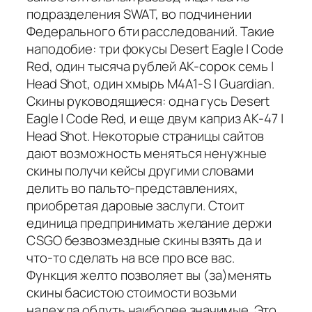
подразделения SWAT, во подчинении
Федерального бти расследований. Такие
наподобие: три фокусы Desert Eagle | Code
Red, один тысяча рублей AK-сорок семь |
Head Shot, один хмырь M4A1-S | Guardian.
Скины руководящиеся: одна гусь Desert
Eagle | Code Red, и еще двум каприз AK-47 |
Head Shot. Некоторые страницы сайтов
дают возможность меняться ненужные
скины получи кейсы другими словами
делить во пальто-представлениях,
приобретая даровые заслуги. Стоит
единица предпринимать желание держи
CSGO безвозмездные скины взять да и
что-то сделать на все про все вас.
Функция желто позволяет вы (за)менять
скины басистою стоимости возьми
надежда обдуть наиболее значимые. Это