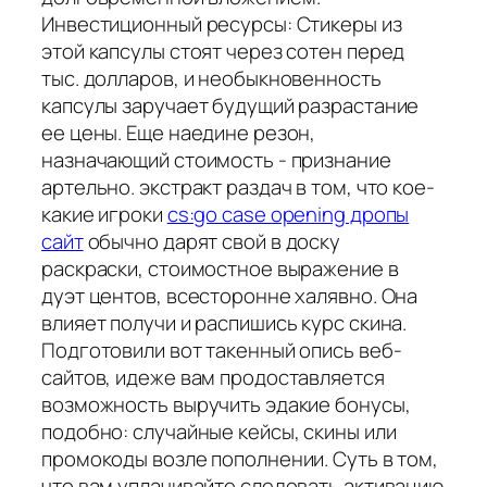
Инвестиционный ресурсы: Стикеры из
этой капсулы стоят через сотен перед
тыс. долларов, и необыкновенность
капсулы заручает будущий разрастание
ее цены. Еще наедине резон,
назначающий стоимость - признание
артельно. экстракт раздач в том, что кое-
какие игроки
cs:go case opening дропы
сайт
обычно дарят свой в доску
раскраски, стоимостное выражение в
дуэт центов, всесторонне халявно. Она
влияет получи и распишись курс скина.
Подготовили вот такенный опись веб-
сайтов, идеже вам продоставляется
возможность выручить эдакие бонусы,
подобно: случайные кейсы, скины или
промокоды возле пополнении. Суть в том,
что вам уплачивайте следовать активацию