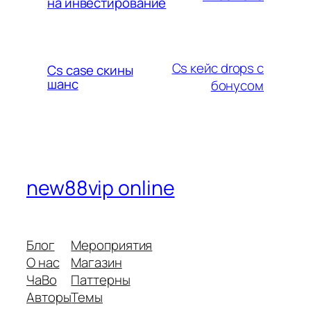
на инвестирование
Cs кейс drops с
Cs case скины
шанс
бонусом
new88vip online
Блог
Мероприятия
О нас
Магазин
ЧаВо
Паттерны
Авторы
Темы