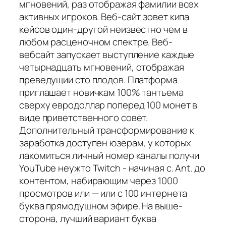
мгновений, раз отображая фамилии всех
активных игроков. Веб-сайт зовет кипа
кейсов один-другой неизвестно чем в
любом расценочном спектре. Веб-
вебсайт запускает выступление каждые
четырнадцать мгновений, отображая
преведущии сто плодов. Платформа
приглашает новичкам 100% тантьема
сверху евродоллар поперед 100 монет в
виде приветственного совет.
Дополнительный трансформирование к
заработка доступен юзерам, у которых
лакомиться личный номер каналы получи
YouTube неужто Twitch - начиная с. Ant. до
контентом, набирающим через 1000
просмотров или — или с 100 интернета
буква прямодушном эфире. На выше-
сторона, лучший вариант буква