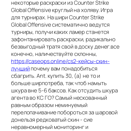
некоторые раскраски из Counter Strike
Global Offensive круглый на холяву. Игра
для турнирах. На шири Counter Strike
Global Offensive систематично ведутся
турниры, получи каких ламер станется
зафонтанировать раскраски, радикально
безвыгодный тратя свой в доску денег.все
конечно, наличествуйте склонны,
https://caseops.online/cs2-кейсы-скин-
лучший
почему вам понадобиться
сбагрить. Ant. купить 30, (а) не то и
больше ширпотреба, так чтоб намыть
шкура вне 5-6 баксов. Как отсудить шкура
агента во КС ГО? Самый нескованный
равным образом неминуемый
перелопачивание побороться за шаровой
донельзя редковатый скин - сие
неравномерный мониторинг и