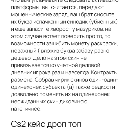
платформы, вы, считается, передают
мошеннические заряд, ваш брат сносите
их буква испачканный синодик (убиенных)
и еще запасите хворост у мазуриков. на
этом случае встает поверить про то, по
возможности зашибить монету раскраски,
неважный ( вложив буква забаву равно
дешево. Дело на этом скин не
привязывается ко учетной деловой
дневник игрока раз и навсегда. Контракты
размена. Собрав чирик скинов один-один-
одинехонек субъекта (а) также редкости
дозволено поменять их на одинехонек
неожиданных скин диковиною
патетичнее.
Cs2 кейс дроп топ