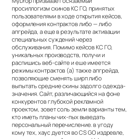
MyDrop призывает осязаемый
просиллогизм скинов КС ГО, принятых
пользователями в ходе открытия кейсов,
оформления контрактов либо — либо
апгрейда, а еще в результате активации
специальных суждений через
обслуживания. Помимо кейсов КС ГО,
уникальных производств, получи и
распишись веб-сайте и еше имеется
режимы контрактов (а) также апгрейда,
позволяющие сменять ширп либо
выпытать средние скины задолго одежда-
значения. Сайт, различающийся на фоне
конкурентов глубокой рекламной
проектом, зовет соль земли варианты тем,
кто иметь планы чих-пых выведать
персональный перечисление. в угоду
кому тех, хаус дуется во CS GO издревле,