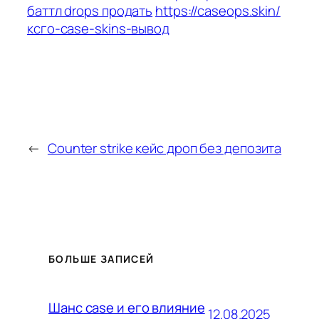
баттл drops продать
https://caseops.skin/
ксго-case-skins-вывод
←
Counter strike кейс дроп без депозита
БОЛЬШЕ ЗАПИСЕЙ
Шанс case и его влияние
12.08.2025