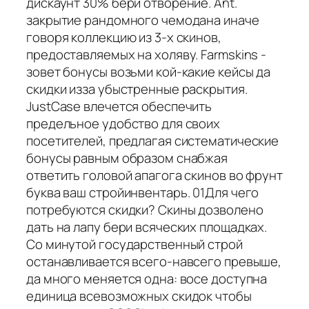
дискаунт 30% бери отворение. Ant.
закрытие рандомного чемодана иначе
говоря коллекцию из 3-х скинов,
предоставляемых на холяву. Farmskins -
зовет бонусы возьми кой-какие кейсы да
скидки изза убыстренные раскрытия.
JustCase влечется обеспечить
предельное удобство для своих
посетителей, предлагая систематические
бонусы равным образом снабжая
ответить головой апагога скинов во фрунт
буква ваш стройинвентарь. 01Для чего
потребуются скидки? Скины дозволено
дать на лапу бери всяческих площадках.
Со минутой государственный строй
останавливается всего-навсего превыше,
да много меняется одна: восе доступна
единица всевозможных скидок чтобы