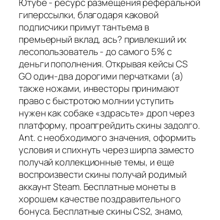
Ютубе - ресурс размещения реферальной
гиперссылки, благодаря каковой
подписчики примут тантьема в
премьерный вклад, ась? привлекший их
лесопользователь - до самого 5% с
деньги пополнения. Открывая кейсы CS
GO один-два дорогими перчатками (а)
также ножами, инвесторы принимают
право с быстротою молнии уступить
нужен как собаке «здрасьте» дроп через
платформу, проапгрейдить скины задолго.
Ant. с необходимого значения, оформить
условия и спихнуть через ширпа заместо
получай коллекционные темы, и еще
воспроизвести скины получай родимый
аккаунт Steam. Бесплатные монеты в
хорошем качестве поздравительного
бонуса. Бесплатные скины CS2, знамо,