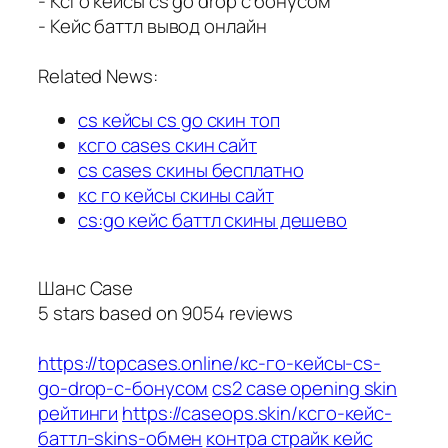
- Ксго кейсы cs go drop с бонусом
- Кейс баттл вывод онлайн
Related News:
cs кейсы cs go скин топ
ксго cases скин сайт
cs cases скины бесплатно
кс го кейсы скины сайт
cs:go кейс баттл скины дешево
Шанс Case
5
stars based on
9054
reviews
https://topcases.online/кс-го-кейсы-cs-
go-drop-с-бонусом
cs2 case opening skin
рейтинги
https://caseops.skin/ксго-кейс-
баттл-skins-обмен
контра страйк кейс