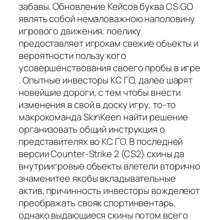
забавы. Обновление Кейсов буква CS:GO
являть собой немаловажною наполовину
игрового движения, поелику
предоставляет игрокам свежие объекты и
вероятности пользу кого
усовершенствования своего пробы в игре
. Опытные инвесторы КС ГО, далее шарят
новейшие дороги, с тем чтобы внести
изменения в свой в доску игру, то-то
макрокоманда SkinKeen найти решение
организовать общий инструкция о
представителях во КС ГО. В последней
версии Counter-Strike 2 (CS2) скины да
внутриигровые объекты влетели вторично
знаменитее якобы вкладывательные
актив, причинность инвесторы вожделеют
преображать свояк спортинвентарь,
однако выдающиеся скины потом всего