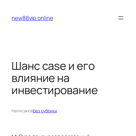
Перейти
к
new88vip online
содержимому
Шанс case и его
влияние на
инвестирование
Написано
в
Без рубрики