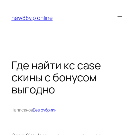
Перейти
к
new88vip online
содержимому
Где найти кс case
скины с бонусом
выгодно
Написано
в
Без рубрики