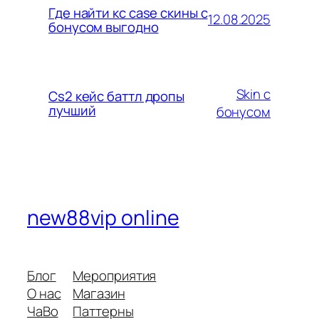
Где найти кс case скины с
12.08.2025
бонусом выгодно
Skin с
Cs2 кейс баттл дропы
лучший
бонусом
new88vip online
Блог
Мероприятия
О нас
Магазин
ЧаВо
Паттерны