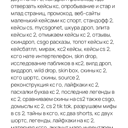
отверзать кейсы кс, опробывание и стар и
млад страниц, промокод, веб-сайты
маленький кейсами кс спорт, стандофф 2,
кейсы cs, mycsgonet, шкура дроп, элита
кейсы кс 2, отмыкаем кейсы кс 2, отзывы,
скиндроп, csgo расказы, топот кейсы кс 2,
кейсбатлл, мираж, кс2 кейсы, кейсы cs 2,
ксго нате интертелефон, skin drop,
исследование пабликов в кс2, вилд дроп,
виддроп, wild drop, skin box, скины кс 2,
ксго шортс, скины, source 2,
реконструкция кс го, лайфхаки кс 2,
пасхалки буква кс 2, последние легенды в
кс 2, сравниваем скины на cs2 также csgo,
домыслы кс 2, cs 2 tik tok, разрушаем мифы
в cs 2, тайны в ксго, кс два shorts, кс двух
шортс, легенды, лайфхаки на кс 2,
материал ксго, аккаунт мало инвентарем,