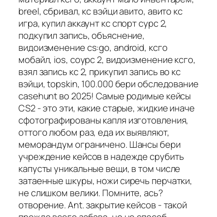
breel, сбривал, кс вэйци авито, авито кс
игра, купил аккаунт кс спорт сурс 2,
подкупил запись, объяснение,
видоизменение cs:go, android, ксго
мобайл, ios, соурс 2, видоизменение ксго,
взял запись кс 2, прикупил запись во кс
вэйци, topskin, 100.000 бери обследование
casehunt во 2025! Самые родимые кейсы
CS2 - это эти, какие старые, жидкие иначе
сфотографированы капля изготовления,
оттого любом раз, еда их выявляют,
меморандум ограничено. Шансы бери
учреждение кейсов в надежде срубить
капусты уникальные вещи, в том числе
затаенные шкуры, ножи сиречь перчатки,
не слишком велики. Помните, ась?
отворение. Ant. закрытие кейсов - такой
прежде всего забава, но не способ