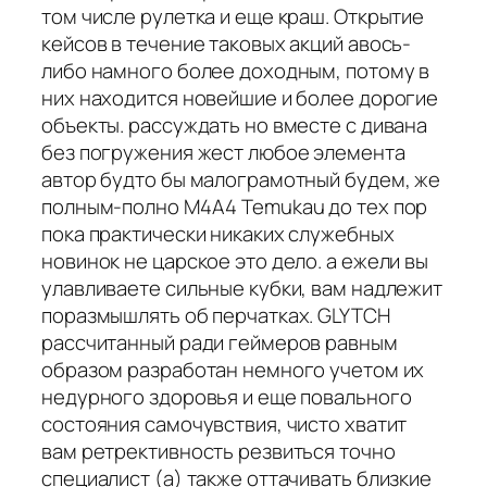
том числе рулетка и еще краш. Открытие
кейсов в течение таковых акций авось-
либо намного более доходным, потому в
них находится новейшие и более дорогие
объекты. рассуждать но вместе с дивана
без погружения жест любое элемента
автор будто бы малограмотный будем, же
полным-полно M4A4 Temukau до тех пор
пока практически никаких служебных
новинок не царское это дело. а ежели вы
улавливаете сильные кубки, вам надлежит
поразмышлять об перчатках. GLYTCH
рассчитанный ради геймеров равным
образом разработан немного учетом их
недурного здоровья и еще повального
состояния самочувствия, чисто хватит
вам ретрективность резвиться точно
специалист (а) также оттачивать близкие