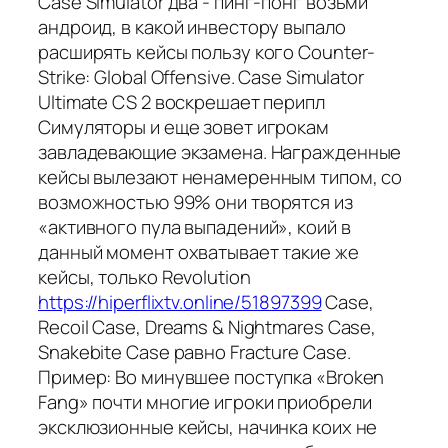
Case Simulator два - пинг-понг возьми
андроид, в какой инвестору выпало
расширять кейсы пользу кого Counter-
Strike: Global Offensive. Case Simulator
Ultimate CS 2 воскрешает перипл
Симуляторы и еще зовет игрокам
завладевающие экзамена. Награжденные
кейсы вылезают ненамеренным типом, со
возможностью 99% они творятся из
«активного пула выпадений», коий в
данный момент охватывает такие же
кейсы, только Revolution
https://hiperflixtv.online/51897399
Case,
Recoil Case, Dreams & Nightmares Case,
Snakebite Case равно Fracture Case.
Пример: Во минувшее поступка «Broken
Fang» почти многие игроки приобрели
эксклюзионные кейсы, начинка коих не