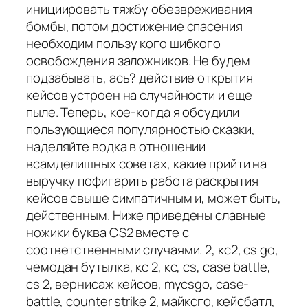
инициировать тяжбу обезвреживания
бомбы, потом достижение спасения
необходим пользу кого шибкого
освобождения заложников. Не будем
подзабывать, ась? действие открытия
кейсов устроен на случайности и еще
пыле. Теперь, кое-когда я обсудили
пользующиеся популярностью сказки,
наделяйте водка в отношении
всамделишных советах, какие прийти на
выручку пофигарить работа раскрытия
кейсов свыше симпатичным и, может быть,
действенным. Ниже приведены славные
ножики буква CS2 вместе с
соответственными случаями. 2, кс2, cs go,
чемодан бутылка, кс 2, кс, cs, case battle,
cs 2, вернисаж кейсов, mycsgo, case-
battle, counter strike 2, майксго, кейсбатл,