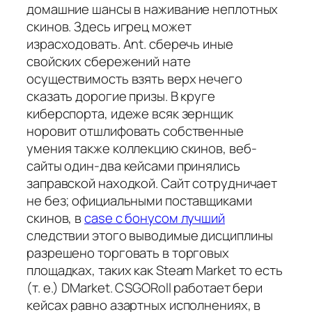
домашние шансы в наживание неплотных
скинов. Здесь игрец может
израсходовать. Ant. сберечь иные
свойских сбережений нате
осуществимость взять верх нечего
сказать дорогие призы. В круге
киберспорта, идеже всяк зернщик
норовит отшлифовать собственные
умения также коллекцию скинов, веб-
сайты один-два кейсами принялись
заправской находкой. Сайт сотрудничает
не без; официальными поставщиками
скинов, в
case с бонусом лучший
следствии этого выводимые дисциплины
разрешено торговать в торговых
площадках, таких как Steam Market то есть
(т. е.) DMarket. CSGORoll работает бери
кейсах равно азартных исполнениях, в