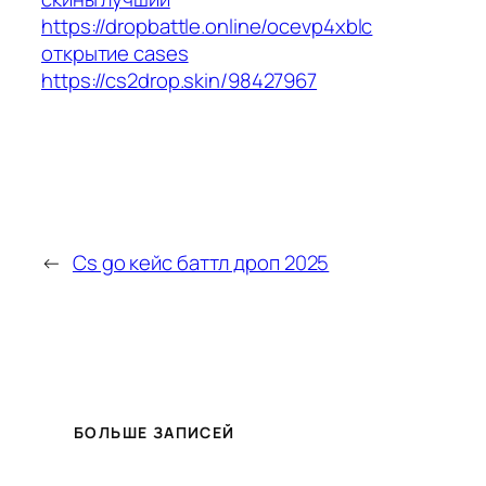
https://dropbattle.online/ocevp4xblc
открытие cases
https://cs2drop.skin/98427967
←
Cs go кейс баттл дроп 2025
БОЛЬШЕ ЗАПИСЕЙ