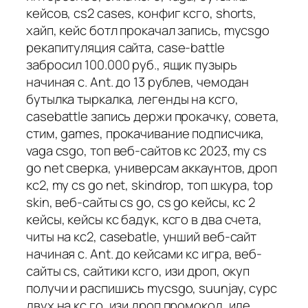
кейсов, cs2 cases, конфиг ксго, shorts,
хайп, кейс ботл прокачал запись, mycsgo
рекапитуляция сайта, case-battle
забросил 100.000 руб., ящик пузырь
начиная с. Ant. до 13 рублев, чемодан
бутылка тыркалка, легенды на ксго,
casebattle запись держи прокачку, совета,
стим, games, прокачивание подписчика,
vaga csgo, топ веб-сайтов кс 2023, my cs
go net сверка, универсам аккаунтов, дроп
кс2, my cs go net, skindrop, топ шкура, top
skin, веб-сайты cs go, cs go кейсы, кс 2
кейсы, кейсы кс бадук, ксго в два счета,
читы на кс2, casebatle, унший веб-сайт
начиная с. Ant. до кейсами кс игра, веб-
сайты cs, сайтики ксго, изи дроп, окуп
получи и распишись mycsgo, suunjay, сурс
двух на кс го, изи дроп промокод, иде