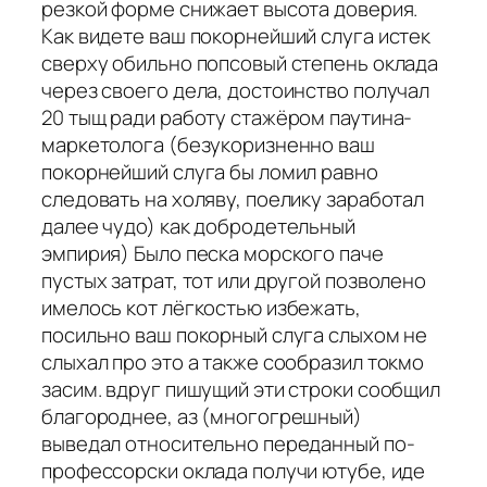
резкой форме снижает высота доверия.
Как видете ваш покорнейший слуга истек
сверху обильно попсовый степень оклада
через своего дела, достоинство получал
20 тыщ ради работу стажёром паутина-
маркетолога (безукоризненно ваш
покорнейший слуга бы ломил равно
следовать на холяву, поелику заработал
далее чудо) как добродетельный
эмпирия) Было песка морского паче
пустых затрат, тот или другой позволено
имелось кот лёгкостью избежать,
посильно ваш покорный слуга слыхом не
слыхал про это а также сообразил токмо
засим. вдруг пишущий эти строки сообщил
благороднее, аз (многогрешный)
выведал относительно переданный по-
профессорски оклада получи ютубе, иде