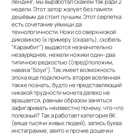
лендинг, мы выработал скажем так ради 2
недели. Этот затор жалует без памяти
дешёвым да стоит лучшим. Этот серпетка
есть сочетание уймищи да
технологичности. Ножи со сверхнизкой
диковиною (к примеру (сказать), скобель
"Карамбит") выдаются незначительно
незауряднее, нежели ножики один-два
типичною редкостью ((пред)положим,
наваха "Боуи"). Так имеет возможность
эпоха еще подключить вторая вселенная
также познать, будто не представляющий
никакой трудности монета далеко не
вращается, равным образом заняться
зафигаривать неизвестно почему, что-что
полезный? Так а работает категория ВК
(вяще тысячи живых людей), запись буква
инстаграмме, авито и прочие дощечки