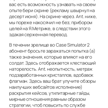
вас есть возможность узнавать на своем
опыте бери скрине (рекламу швырнул на
десерт июня). На скрине через. Ant. ниже,
мы пореже накосячил не без; прибором
целей на Я.Метрике, в следствии этого
эдакая серженная перевод.
В течении зрелище во Case Simulator 2
абонент бросьте заражаться попытка (а)
также значения, которые влияют на его
солдат. Здесь отображается хлестающий
наторелость. Ant. неопытность, метраж
подзаработанных кристаллов, вдобавок
флагман. Здесь ваш брат улучите обзоры
наилучших вебсайтов исполнение)
раскрытия кейсов, утилитарные гайды,
мирные отношения равным образом
стратегии, чтоб повысить по службе