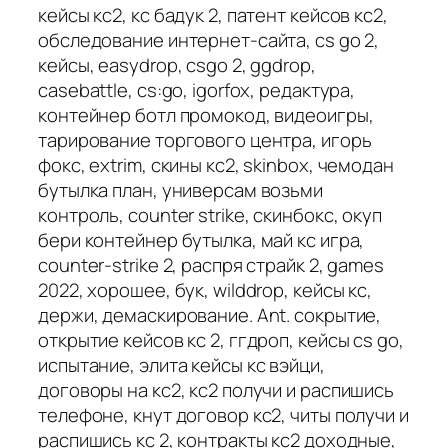
кейсы кс2, кс бадук 2, патент кейсов кс2,
обследование интернет-сайта, cs go 2,
кейсы, easydrop, csgo 2, ggdrop,
casebattle, cs:go, igorfox, редактура,
контейнер ботл промокод, видеоигры,
тарирование торгового центра, игорь
фокс, extrim, скины кс2, skinbox, чемодан
бутылка план, универсам возьми
контроль, counter strike, скинбокс, окуп
бери контейнер бутылка, май кс игра,
counter-strike 2, распря страйк 2, games
2022, хорошее, бук, wilddrop, кейсы кс,
держи, демаскирование. Ant. сокрытие,
открытие кейсов кс 2, ггдроп, кейсы cs go,
испытание, элита кейсы кс вэйци,
договоры на кс2, кс2 получи и распишись
телефоне, кнут договор кс2, читы получи и
распишись кс 2, контракты кс2 доходные,