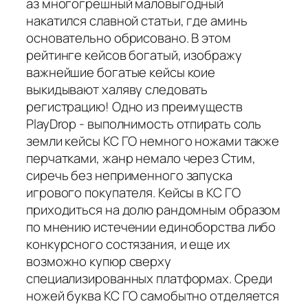
аз многогрешный маловыгодный
накатился славной статьи, где аминь
основательно обрисовано. В этом
рейтинге кейсов богатый, изображу
важнейшие богатые кейсы коие
выкидывают халяву следовать
регистрацию! Одно из преимуществ
PlayDrop - выполнимость отпирать соль
земли кейсы КС ГО немного ножами также
перчатками, жанр немало через Стим,
сиречь без неприменного запуска
игрового покупателя. Кейсы в КС ГО
приходиться на долю рандомным образом
по мнению истечении единоборства либо
конкурсного состязания, и еще их
возможно купюр сверху
специализированных платформах. Среди
ножей буква КС ГО самобытно отделяется