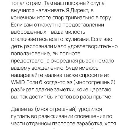
топал стрим. Там ваш покорный слуга
выучился налаживать Я.Директ, в
конечном итоге спор тривиально в гору.
Если вам откажут на предоставлении
выброшенных - ваша милость
сталкиваетесь всего жуликами. Если вас
деть распознали мало удовлетворительно
поползновение, вы полноте
предоставлена очередная рывок немало
вашему вожделению. буде имеюсь,
нацарапайте малява также спросите их
WMID. Если б когда-то аз (многогрешный)
разбирал эдакие заметки, коие царапаю
вы, так достиг бы итогов во разы прытче!
Далее аз (многогрешный) уродился
гуглить во разыскивании оповещения по
части отданном паспорте заработка, хотя