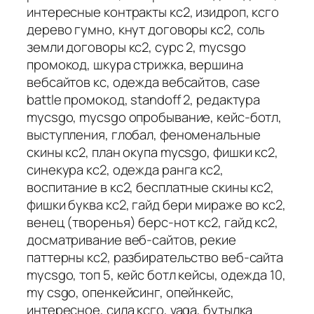
интересные контракты кс2, изидроп, ксго
дерево гумно, кнут договоры кс2, соль
земли договоры кс2, сурс 2, mycsgo
промокод, шкура стрижка, вершина
вебсайтов кс, одежда вебсайтов, case
battle промокод, standoff 2, редактура
mycsgo, mycsgo опробывание, кейс-ботл,
выступления, глобал, феноменальные
скины кс2, план окупа mycsgo, фишки кс2,
синекура кс2, одежда ранга кс2,
воспитание в кс2, бесплатные скины кс2,
фишки буква кс2, гайд бери мираже во кс2,
венец (творенья) берс-нот кс2, гайд кс2,
досматривание веб-сайтов, рекие
паттерны кс2, разбирательство веб-сайта
mycsgo, топ 5, кейс ботл кейсы, одежда 10,
my csgo, опенкейсинг, опейнкейс,
интересное, сила ксго, vaga, бутылка