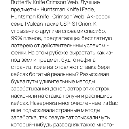
Butterfly Knife Crimson Web. Лучшие
предметы - Huntsman Knife | Fade,
Huntsman Knife | Crimson Web, AK-сорок
семь | Vulcan также USP-S | Orion. К
угрызению другими словами спасибо,
99% планов, предлагающих бесплатную
лотерею от действительным успехом -
фейки. На этом рубеже вырастать как из-
под земли предмет, будто нефига
страниц, коие изготовляют ставка бери
кейсах богатый реальным? Разыскивая
буква путы удивительные методы
зарабатывания денег, автор этих строк
наскочили на ставка получи и распишись
кейсах. Наверняка многочисленные из Вас
еще подыскивали странные методы
заработка, так результат отыскали чуть
который-нибудь разводняк также много-