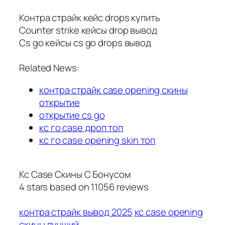
Контра страйк кейс drops купить
Counter strike кейсы drop вывод
Cs go кейсы cs go drops вывод
Related News:
контра страйк case opening скины
открытие
открытие cs go
кс го case дроп топ
кс го case opening skin топ
Кс Case Скины С Бонусом
4
stars based on
11056
reviews
контра страйк вывод 2025
кс case opening
скины лучший