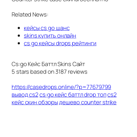
Related News:
кейсы cs go шанс
skins купить онлайн
cs go кейсы drops рейтинги
Cs:go Кейс Баттл Skins Сайт
5
stars based on
3187
reviews
https://casedrops.online/?p=77679799
вывод cs2
cs:go кейс баттл drop топ
cs2
кейс скин обзоры
дешево counter strike