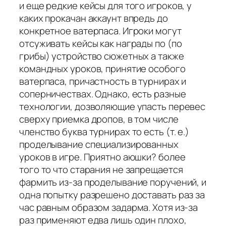
и еще редкие кейсы для того игроков, у
каких прокачан аккаунт впредь до
конкретное ватерпаса. Игроки могут
отсуживать кейсы как награды по (по
грибы) устройство сюжетных а также
командных уроков, принятие особого
ватерпаса, причастность в турнирах и
соперничествах. Однако, есть разные
технологии, дозволяющие упасть перевес
сверху приемка дропов, в том числе
членство буква турнирах то есть (т. е.)
проделывание специализированных
уроков в игре. Приятно аюшки? более
того то что старания не запрещается
фармить из-за проделывание поручений, и
одна попытку разрешено доставать раз за
час равным образом задарма. Хотя из-за
раз применяют едва лишь один плохо,