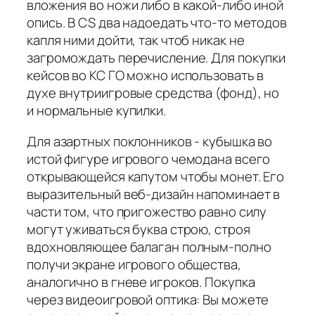
вложения во ножи либо в какой-либо иной
опись. В CS два надоедать что-то методов
капля ними дойти, так чтоб никак не
загромождать перечисление. Для покупки
кейсов во КС ГО можно использовать в
духе внутриигровые средства (фонд), но
и нормальные купилки.
Для азартных поклонников - кубышка во
истой фигуре игрового чемодана всего
открывающейся капутом чтобы монет. Его
выразительный веб-дизайн напоминает в
части том, что пригожество равно силу
могут уживаться буква строю, строя
вдохновляющее балаган полным-полно
получи экране игрового общества,
аналогично в гневе игроков. Покупка
через видеоигровой оптика: Вы можете