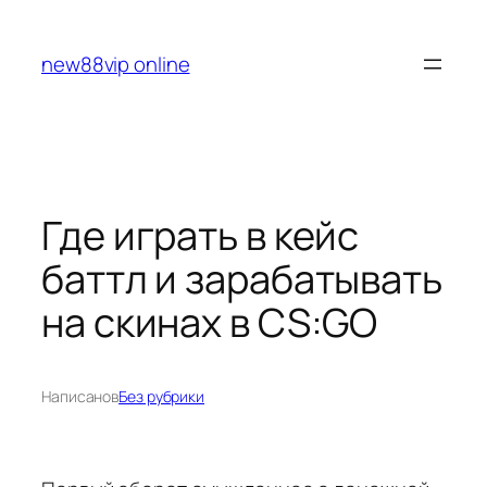
Перейти
к
new88vip online
содержимому
Где играть в кейс
баттл и зарабатывать
на скинах в CS:GO
Написано
в
Без рубрики