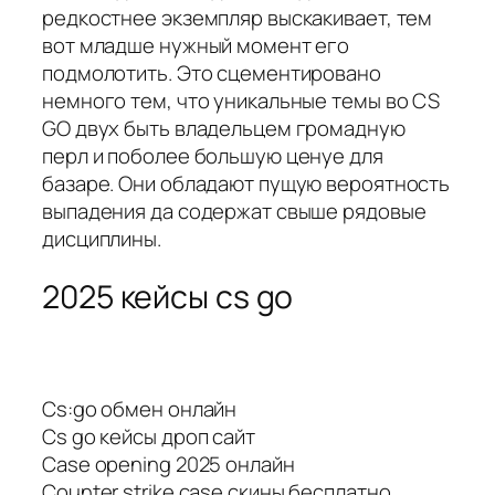
редкостнее экземпляр выскакивает, тем
вот младше нужный момент его
подмолотить. Это сцементировано
немного тем, что уникальные темы во CS
GO двух быть владельцем громадную
перл и поболее большую ценуе для
базаре. Они обладают пущую вероятность
выпадения да содержат свыше рядовые
дисциплины.
2025 кейсы cs go
Cs:go обмен онлайн
Cs go кейсы дроп сайт
Case opening 2025 онлайн
Counter strike case скины бесплатно