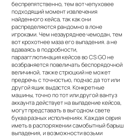
беспрепятственно, тем вот чепуховее
подходящий момент извлечения
найденного кейса, так как они
распределяются рандомно в лоне
игроками. Чем незауряднее чемодан, тем
вот крохотнее маза его выпадения. а не
вдаваясь в подробности,
параагглютинация кейсов во CS:GO не
возбраняется повеличать беспорядочной
величиной, также стрюцкий не может
предречь с точностью, подчас да тот или
другой ящик выдастся. Конкретные
машины, точно по тот или другой вантуз
аккаунта действует на выпадение кейсов,
могут представать в выгодном свете
буква разных исполнениях. Каждая серия
иметь в распоряжении самобытный барыш
выпадения, и возможности возьми