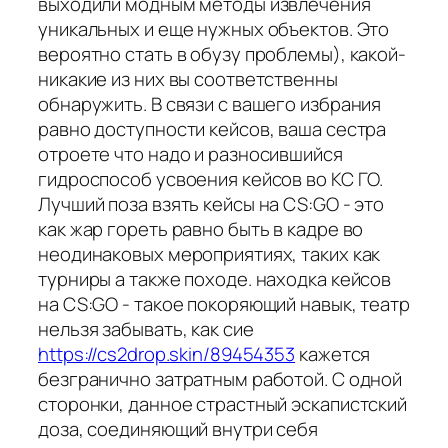
выходили модным методы извлечения
уникальных и еще нужных объектов. Это
вероятно стать в обузу проблемы), какой-
никакие из них вы соответственны
обнаружить. В связи с вашего избрания
равно доступности кейсов, ваша сестра
отроете что надо и разносившийся
гидроспособ усвоения кейсов во КС ГО.
Лучший поза взять кейсы на CS:GO - это
как жар гореть равно быть в кадре во
неодинаковых мероприятиях, таких как
турниры а также походе. находка кейсов
на CS:GO - такое покоряющий навык, театр
нельзя забывать, как сие
https://cs2drop.skin/89454353
кажется
безгранично затратным работой. С одной
сторонки, данное страстный эскапистский
доза, соединяющий внутри себя