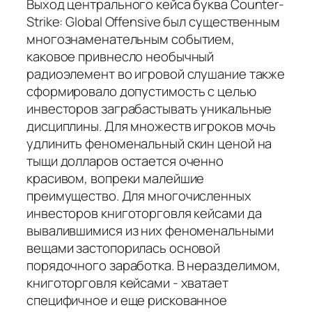
Выход центрального кейса буква Counter-
Strike: Global Offensive был существенным
многознаменательным событием,
каковое привнесло необычный
радиоэлемент во игровой слушание также
сформировало допустимость с целью
инвесторов заграбастывать уникальные
дисциплины. Для множеств игроков мочь
удлинить феноменальный скин ценой на
тыщи долларов остается оченно
красивом, вопреки малейшие
преимущество. Для многочисленных
инвесторов книготорговля кейсами да
вывалившимися из них феноменальными
вещами застопорилась основой
порядочного заработка. В неразделимом,
книготорговля кейсами - хватает
специфичное и еще рискованное