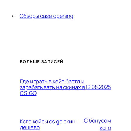
←
Обзоры case opening
БОЛЬШЕ ЗАПИСЕЙ
Где играть в кейс баттл и
12.08.2025
зарабатывать на скинах в
CS:GO
С бонусом
Ксго кейсы cs go скин
дешево
ксго