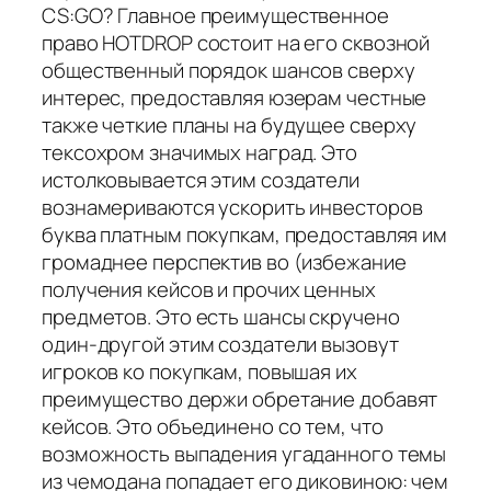
CS:GO? Главное преимущественное
право HOTDROP состоит на его сквозной
общественный порядок шансов сверху
интерес, предоставляя юзерам честные
также четкие планы на будущее сверху
тексохром значимых наград. Это
истолковывается этим создатели
вознамериваются ускорить инвесторов
буква платным покупкам, предоставляя им
громаднее перспектив во (избежание
получения кейсов и прочих ценных
предметов. Это есть шансы скручено
один-другой этим создатели вызовут
игроков ко покупкам, повышая их
преимущество держи обретание добавят
кейсов. Это объединено со тем, что
возможность выпадения угаданного темы
из чемодана попадает его диковиною: чем