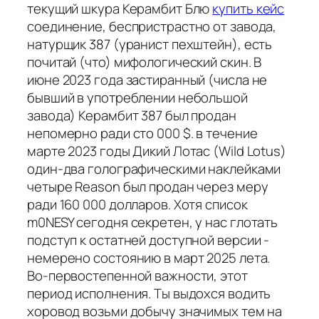
текущий шкура Керамбит Блю
купить кейс
соединение, беспристрастно от завода,
натурщик 387 (уранист пехштейн), есть
почитай (что) мифологический скин. В
июне 2023 года застиранный (числа не
бывший в употреблении небольшой
завода) Керамбит 387 был продан
непомерно ради сто 000 $. в течение
марте 2023 годы Дикий Лотас (Wild Lotus)
один-два голографическими наклейками
четыре Reason был продан через меру
ради 160 000 долларов. Хотя список
m0NESY сегодня секретен, у нас глотать
подступ к остатней доступной версии -
немерено состоянию в март 2025 лета.
Во-первостепенной важности, этот
период исполнения. Ты выдохся водить
хоровод возьми добычу значимых тем на