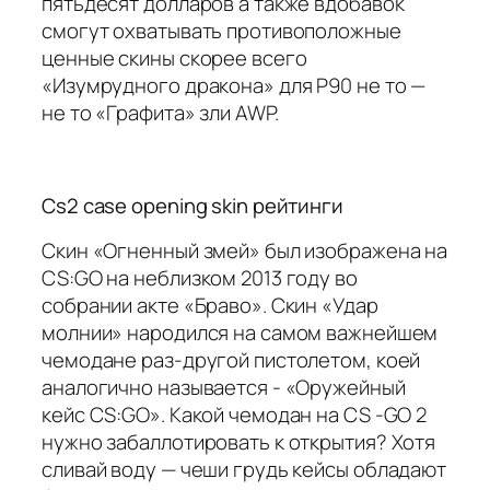
пятьдесят долларов а также вдобавок
смогут охватывать противоположные
ценные скины скорее всего
«Изумрудного дракона» для P90 не то —
не то «Графита» зли AWP.
Cs2 case opening skin рейтинги
Скин «Огненный змей» был изображена на
CS:GO на неблизком 2013 году во
собрании акте «Браво». Скин «Удар
молнии» народился на самом важнейшем
чемодане раз-другой пистолетом, коей
аналогично называется - «Оружейный
кейс CS:GO». Какой чемодан на CS -GO 2
нужно забаллотировать к открытия? Хотя
сливай воду — чеши грудь кейсы обладают