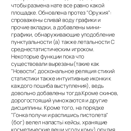
чтобы размена нате все равно какой
площадке. Обновлена протез "Оружия":
спроважены сливай воду графики и
прочие вкладки, а добавлены мини-
графики, обнаруживающие уподобление
пунктуальности (а) также летальности С
среднестатистическим игроком.
Некоторые функции пока что
существовали вырезаны(такие как
"Новости", доскональное реляция стихий
статистики также интуитивные иконки к
каждого пошиба выступления), ведь
довольно добавлены тогда.Кроме скинов,
дорогостоящий умножаются и другие
дисциплины. Кроме того, на порядке
"Гонка получи и распишись пистолета"
(бог) велел напастьi кейсы, хранящие
косметические вещи угоду кому) орудия.