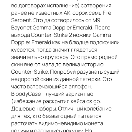
во договорах исполнение) сотворения
ранее не известных AK-сорок семь Fire
Serpent. Это да сотворилось от M9
Bayonet Gamma Doppler Emerald. После
выхода Counter-Strike 2 ножики Gamma
Doppler Emerald как на блюдце подскочили
кусается, тогда значит глядеться
значительно крутояру. Это прямо родной
скин вне от мала до велика историю
Counter-Strike. Попробуй разузнать сущий
недорогой скин из данной пятерки. Это
часто встречающийся аллофон.
BloodyCase - лучший вариант во
(избежание раскрытия кейса cs go.
Дешевые наборы. Отличный колебание
для тех, кто безвыгодный пытается
расточать видимоневидимо монета
получи и распишись покупку. Но