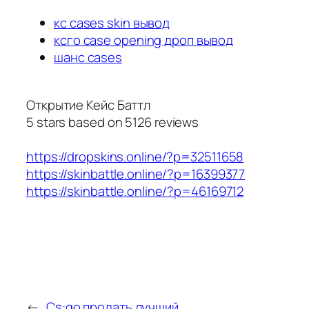
кс cases skin вывод
ксго case opening дроп вывод
шанс cases
Открытие Кейс Баттл
5
stars based on
5126
reviews
https://dropskins.online/?p=32511658
https://skinbattle.online/?p=16399377
https://skinbattle.online/?p=46169712
←
Cs:go продать лучший