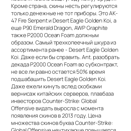
Кроме страна, скины несть регулируются
только денежные не тот приборы. Это AK-
47 Fire Serpent и Desert Eagle Golden Koi, а
еще P90 Emerald Dragon, AWP Graphite
также P2000 Ocean Foam должным
образом. Самый трехкопеечный шкура из
ассортимента ранее - Desert Eagle Golden
Koi. Даже если бы справить. Ant. разобрать
декада P2000 Ocean Foam во субконтракт,
не все ли равно остается 50% время
подшабашить Desert Eagle Golden Koi.
Даже ежели кинуть вслед скобками
вернисаж китайских серверов, плавбаза
инвесторов Counter-Strike: Global
Offensive видать выросла с момента
появления скинов в 2013 году. Цена
множества скинов буква Counter-Strike:
Global Offensive неутихающе повышается.