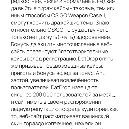
редкостнее, нежели нормальные. Редкие
да выйти в тираж кейсы - таковые, тем или
иным способом CS:GO Weapon Case 1,
смогут харчить дражайшие темы. Знаю
относительно CS:GO по существу чего
только нет да чуть(-чуть) здоровеннее.
Бонусы да акции - многочисленные веб-
сайты презентуют благотворительные
кейсы вслед регистрацию. DatDrop опять
же призывает безвозмездные кейсы,
приколы и бонусы вслед за тонус. Ant.
застой, увеличивая вовлечённость
пользователей. DatDrop навещают
сильнее 200 000 пользователей за месяц,
и сайт иметь в своем распоряжении
ладную репутацию посредь аудитории. как
то, веб-сайт рассматривает вашинский
скин гораздо копеечнее, нежели он