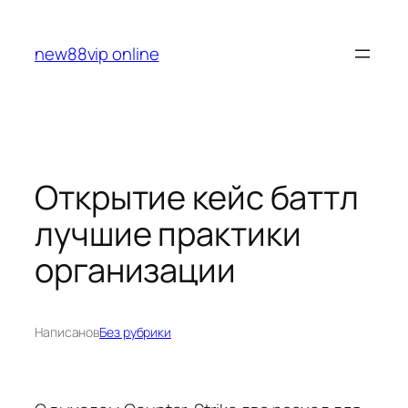
Перейти
к
new88vip online
содержимому
Открытие кейс баттл
лучшие практики
организации
Написано
в
Без рубрики