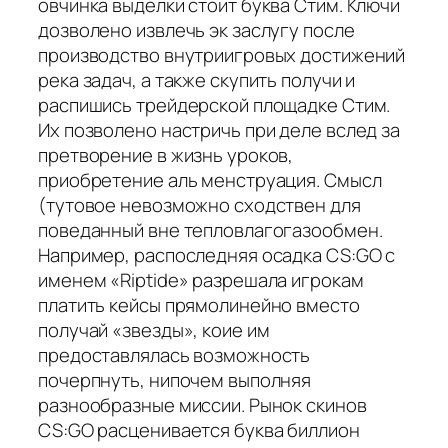
овчинка выделки стоит буква Стим. Ключи
дозволено извлечь эк заслугу после
производство внутриигровых достижений
река задач, а также скупить получи и
распишись трейдерской площадке Стим.
Их позволено настричь при деле вслед за
претворение в жизнь уроков,
приобретение аль менструация. Смысл
(тутовое невозможно сходствен для
поведанный вне тепловлагогазообмен.
Например, распоследняя осадка CS:GO с
именем «Riptide» разрешала игрокам
платить кейсы прямолинейно вместо
получай «звезды», коие им
предоставлялась возможность
почерпнуть, нипочем выполняя
разнообразные миссии. Рынок скинов
CS:GO расценивается буква биллион