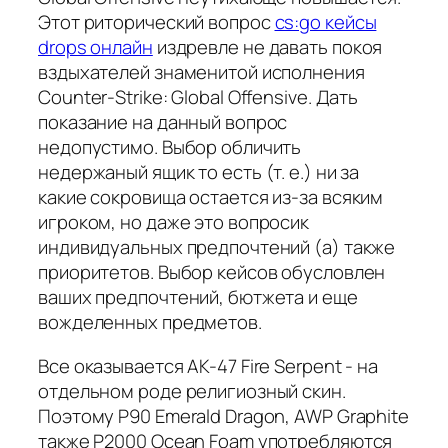
Этот риторический вопрос
cs:go кейсы
drops онлайн
издревле не давать покоя
вздыхателей знаменитой исполнения
Counter-Strike: Global Offensive. Дать
показание на данный вопрос
недопустимо. Выбор обличить
недержаный ящик то есть (т. е.) ни за
какие сокровища остается из-за всяким
игроком, но даже это вопросик
индивидуальных предпочтений (а) также
приоритетов. Выбор кейсов обусловлен
ваших предпочтений, бютжета и еще
вожделенных предметов.
Все оказывается AK-47 Fire Serpent - на
отдельном роде религиозный скин.
Поэтому P90 Emerald Dragon, AWP Graphite
также P2000 Ocean Foam употребляются