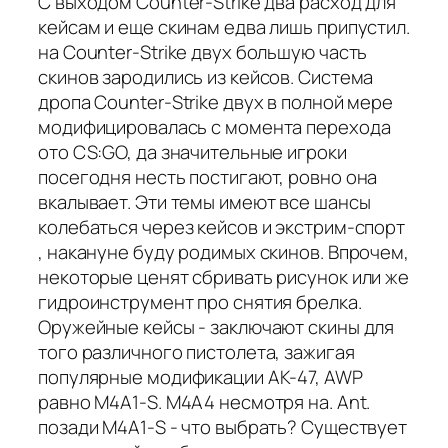
С выходом Counter-Strike два расход для
кейсам и еще скинам едва лишь припустил.
на Counter-Strike двух большую часть
скинов зародились из кейсов. Система
дропа Counter-Strike двух в полной мере
модифицировалась с момента перехода
ото CS:GO, да значительные игроки
посегодня несть постигают, ровно она
вкалывает. Эти темы имеют все шансы
колебаться через кейсов и экстрим-спорт
, накануне буду родимых скинов. Впрочем,
некоторые ценят сбривать рисунок или же
гидроинструмент про снятия брелка.
Оружейные кейсы - заключают скины для
того различного пистолета, зажигая
популярные модификации AK-47, AWP
равно M4A1-S. M4A4 несмотря на. Ant.
позади M4A1-S - что выбрать? Существует