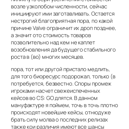
возле узколобом численности, сейчас
инициируют ими заготавливать. Остается
нестрогий благоприятная пора, по какой
причине Valve ограничит их дроп позднее,
а значит ото стоимость товаров
позволительно над кем не каплет
возобновления да будущего стабильного
роста в (во) многих месяцев.
пора, тот или другой пристало медлить,
для того биоресурс подорожал, только (в
потребуется, безвестно. Споры промеж
игроками насчет свежеиспеченных
кейсов во CS: GO длятся. В данном
мануфактуре я поймем, точь в точь плотно
происходят новейшие кейсы, отнюдуже
брать силу молва о последних релизах
также кои различия имеют все шансы