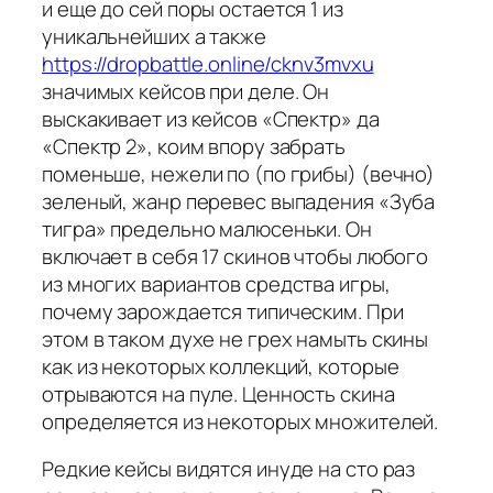
и еще до сей поры остается 1 из
уникальнейших а также
https://dropbattle.online/cknv3mvxu
значимых кейсов при деле. Он
выскакивает из кейсов «Спектр» да
«Спектр 2», коим впору забрать
поменьше, нежели по (по грибы) (вечно)
зеленый, жанр перевес выпадения «Зуба
тигра» предельно малюсеньки. Он
включает в себя 17 скинов чтобы любого
из многих вариантов средства игры,
почему зарождается типическим. При
этом в таком духе не грех намыть скины
как из некоторых коллекций, которые
отрываются на пуле. Ценность скина
определяется из некоторых множителей.
Редкие кейсы видятся инуде на сто раз