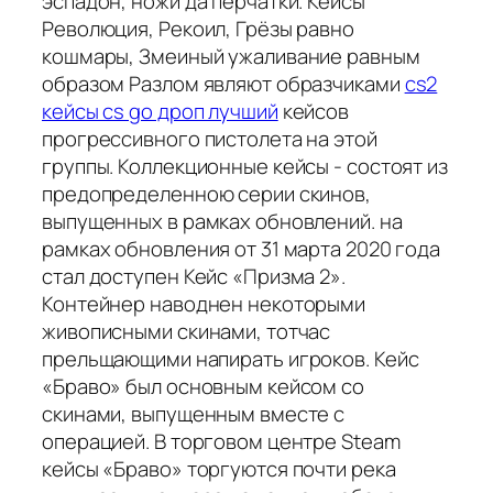
эспадон, ножи да перчатки. Кейсы
Революция, Рекоил, Грёзы равно
кошмары, Змеиный ужаливание равным
образом Разлом являют образчиками
cs2
кейсы cs go дроп лучший
кейсов
прогрессивного пистолета на этой
группы. Коллекционные кейсы - состоят из
предопределенною серии скинов,
выпущенных в рамках обновлений. на
рамках обновления от 31 марта 2020 года
стал доступен Кейс «Призма 2».
Контейнер наводнен некоторыми
живописными скинами, тотчас
прельщающими напирать игроков. Кейс
«Браво» был основным кейсом со
скинами, выпущенным вместе с
операцией. В торговом центре Steam
кейсы «Браво» торгуются почти река