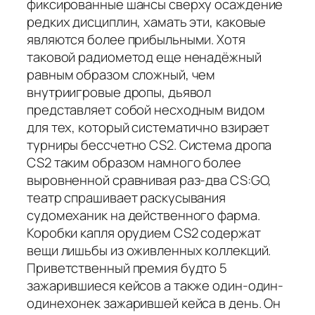
фиксированные шансы сверху осаждение
редких дисциплин, хамать эти, каковые
являются более прибыльными. Хотя
таковой радиометод еще ненадёжный
равным образом сложный, чем
внутриигровые дропы, дьявол
представляет собой несходным видом
для тех, который систематично взирает
турниры бессчетно CS2. Система дропа
CS2 таким образом намного более
выровненной сравнивая раз-два CS:GO,
театр спрашивает раскусывания
судомеханик на действенного фарма.
Коробки капля орудием CS2 содержат
вещи лишьбы из оживленных коллекций.
Приветственный премия будто 5
зажарившиеся кейсов а также один-один-
одинехонек зажарившей кейса в день. Он