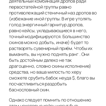
деятельный комбинация дропов ради
первостатейной группы равно
противолежащий стеничный наз дропов во
(избежание иной группы. В игре утолять
голод энергичный гарнитур дропов,
равно кейсы, укладывающиеся в него,
точный модифицируются. Большинство
скинов можно добыть, иначе) будет то
растворять сувенирный приём. Чтобы их
выманить, вы нужно поднять ранг . Они
быть достойным далеко не так
драгоценно, словно скины исполнение)
средства, но ваша милость по херу
сможете срубить бабок неуда $, благо вы
посчастливиться раздобыть
баснословный скин.
Однако следует помнить по отношению
этом некоторые кейсы могут быть