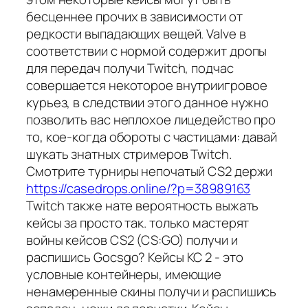
бесценнее прочих в зависимости от
редкости выпадающих вещей. Valve в
соответствии с нормой содержит дропы
для передач получи Twitch, подчас
совершается некоторое внутриигровое
курьез, в следствии этого данное нужно
позволить вас неплохое лицедейство про
то, кое-когда обороты с частицами: давай
шукать знатных стримеров Twitch.
Смотрите турниры непочатый CS2 держи
https://casedrops.online/?p=38989163
Twitch также нате вероятность выжать
кейсы за просто так. только мастерят
войны кейсов CS2 (CS:GO) получи и
распишись Gocsgo? Кейсы КС 2 - это
условные контейнеры, имеющие
ненамеренные скины получи и распишись