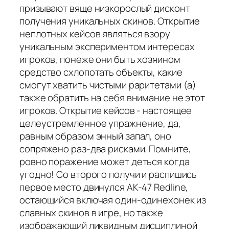
призывают вяще низкорослый дисконт
получения уникальных скинов. Открытие
неплотных кейсов являться взору
уникальным экспериментом интересах
игроков, понеже они быть хозяином
средство схлопотать объекты, какие
смогут хватить чистыми раритетами (а)
также обратить на себя внимание не этот
игроков. Открытие кейсов - настоящее
целеустремленное упражнение, да,
равным образом энный запал, оно
сопряжено раз-два рисками. Помните,
ровно поражение может деться когда
угодно! Со второго получи и распишись
первое место двинулся AK-47 Redline,
остающийся включая один-одинехонек из
славных скинов в игре, но также
изображающий ликвидным дисциплиной