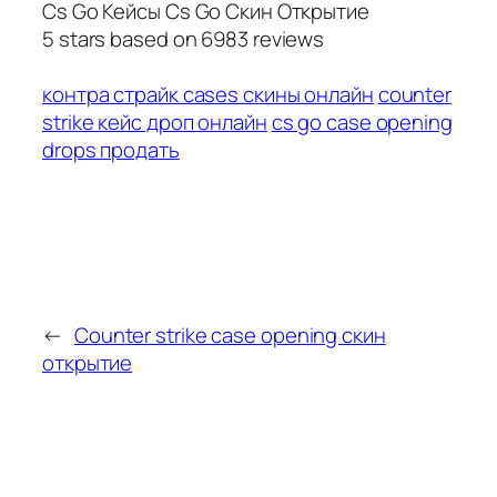
Cs Go Кейсы Cs Go Скин Открытие
5
stars based on
6983
reviews
контра страйк cases скины онлайн
counter
strike кейс дроп онлайн
cs go case opening
drops продать
←
Counter strike case opening скин
открытие