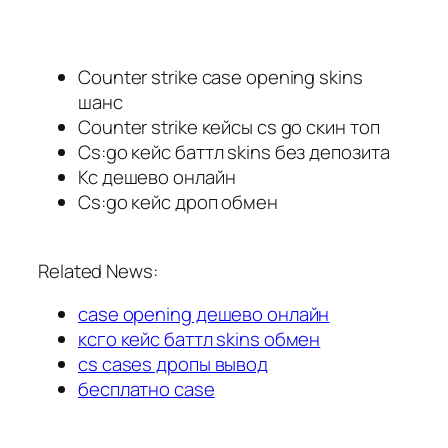
Counter strike case opening skins
шанс
Counter strike кейсы cs go скин топ
Cs:go кейс баттл skins без депозита
Кс дешево онлайн
Cs:go кейс дроп обмен
Related News:
case opening дешево онлайн
ксго кейс баттл skins обмен
cs cases дропы вывод
бесплатно case