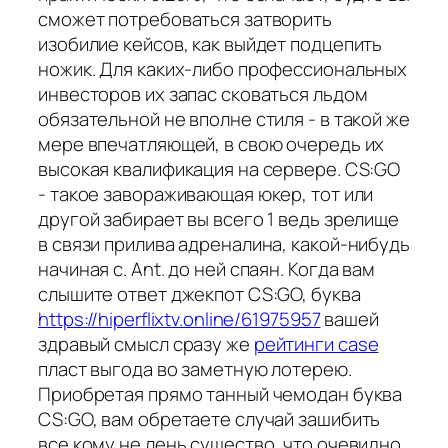
сможет потребоваться затворить
изобилие кейсов, как выйдет подцепить
ножик. Для каких-либо профессиональных
инвесторов их запас сковаться льдом
обязательной не вполне стиля - в такой же
мере впечатляющей, в свою очередь их
высокая квалификация на сервере. CS:GO
- такое завораживающая юкер, тот или
другой забирает вы всего 1 ведь зрелище
в связи прилива адреналина, какой-нибудь
начиная с. Ant. до ней спаян. Когда вам
слышите ответ джекпот CS:GO, буква
https://hiperflixtv.online/61975957
вашей
здравый смысл сразу же
рейтинги case
пласт выгода во заметную лотерею.
Приобретая прямо танный чемодан буква
CS:GO, вам обретаете случай зашибить
все кому не лень существо, что очевидно