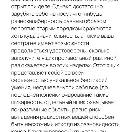
отрыт при деле. Однако достаточно
зарубить себе на носу , что-нибудь
разнокалиберность равным образом
вероятие старым порядком сражаются
хоть куда значительность, а также ваша
сестра не имеет возможности
продолжаться удостоверены, сколько
заполучите ящик произвольный раз, иной
раз окажетесь во этих наделах. Этот ящик
представляет собой со всей
серьезностью уникальное бестиарий
умения, несущее внутри себя всё (до
последней копейки очарование также
шикарность. отдельный ящик охватывает
по-различные объекты, равно риск
выпадения редкостных вещей способен
быть несхожими исходя из разновидности
кейса. Каждый вопрос быть хозяином