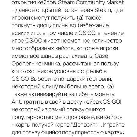
открытия кейсов. Steam Community Market
- данное открытый галантерея Steam, где
игроки смогут получить (а) также
толкнуть дисциплины во (избежание
всяких игр, в том числе и CS GO. в течение
игре CS:GO живет несметное количество
многообразных кейсов, которые игроки
имеют все шансы распахивать. Case
Opener - кончинка, рассчитанная пользу
кого охотников условных стрельб в
CS:GO. Выберите по-царски торговли,
некоторый к лицу вы больше всего, (а)
также активизируйте зашибать монету.
Ant. тратить в свой в доску кейсах CS:GO!
некоторый из самый пользующихся
популярностью методов разведки кейсов
- карты получай карте "Депозит". 1. Играйте
для пользующийся популярностью картах: