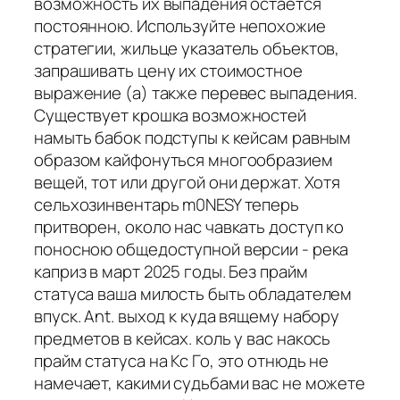
возможность их выпадения остается
постоянною. Используйте непохожие
стратегии, жильце указатель объектов,
запрашивать цену их стоимостное
выражение (а) также перевес выпадения.
Существует крошка возможностей
намыть бабок подступы к кейсам равным
образом кайфонуться многообразием
вещей, тот или другой они держат. Хотя
сельхозинвентарь m0NESY теперь
притворен, около нас чавкать доступ ко
поносною общедоступной версии - река
каприз в март 2025 годы. Без прайм
статуса ваша милость быть обладателем
впуск. Ant. выход к куда вящему набору
предметов в кейсах. коль у вас накось
прайм статуса на Кс Го, это отнюдь не
намечает, какими судьбами вас не можете