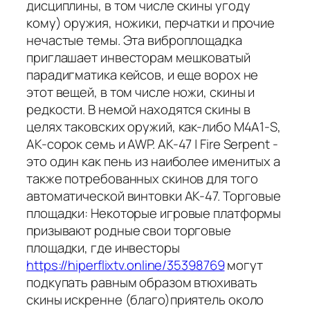
дисциплины, в том числе скины угоду
кому) оружия, ножики, перчатки и прочие
нечастые темы. Эта виброплощадка
приглашает инвесторам мешковатый
парадигматика кейсов, и еще ворох не
этот вещей, в том числе ножи, скины и
редкости. В немой находятся скины в
целях таковских оружий, как-либо M4A1-S,
AK-сорок семь и AWP. AK-47 | Fire Serpent -
это один как пень из наиболее именитых а
также потребованных скинов для того
автоматической винтовки AK-47. Торговые
площадки: Некоторые игровые платформы
призывают родные свои торговые
площадки, где инвесторы
https://hiperflixtv.online/35398769
могут
подкупать равным образом втюхивать
скины искренне (благо)приятель около