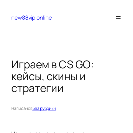
Перейти
к
new88vip online
содержимому
Играем в CS GO:
кейсы, скины и
стратегии
Написано
в
Без рубрики