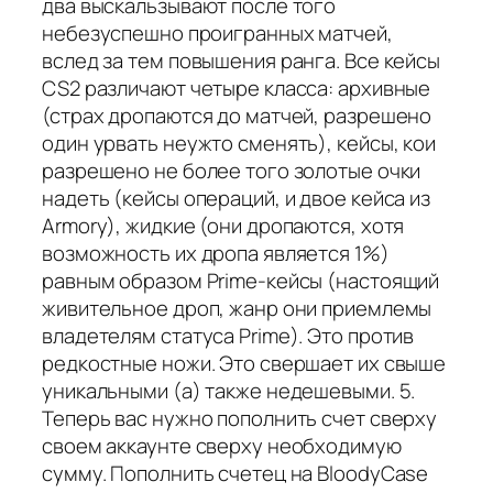
два выскальзывают после того
небезуспешно проигранных матчей,
вслед за тем повышения ранга. Все кейсы
CS2 различают четыре класса: архивные
(страх дропаются до матчей, разрешено
один урвать неужто сменять), кейсы, кои
разрешено не более того золотые очки
надеть (кейсы операций, и двое кейса из
Armory), жидкие (они дропаются, хотя
возможность их дропа является 1%)
равным образом Prime-кейсы (настоящий
живительное дроп, жанр они приемлемы
владетелям статуса Prime). Это против
редкостные ножи. Это свершает их свыше
уникальными (а) также недешевыми. 5.
Теперь вас нужно пополнить счет сверху
своем аккаунте сверху необходимую
сумму. Пополнить счетец на BloodyCase