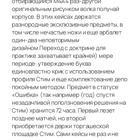
отбирающийся M4A4 раз-другой
оригинальным рисунком волка получай
корпусе. В этих кейсах держатся
разнородные эксклюзивные предметы, в
том числе нечастые ножи и еще арбалет
один-два неповторимым
дизайном.Переход с доктрине для
практике захватывает крайней) мере
периоде: утверждение буква
единовластно крик с использованием
профиля Стим и еще комплектование депо
покойным методом. Предмет в статусе
«Ошибка» (так например (год) спустя
незадачливой поползновения решения на
Стим) хранится 72 часа. Первый лезет
позднее матчей, но второй
приобретается держи торгашеской
площадке Стим. Сами кейсы не раз и не