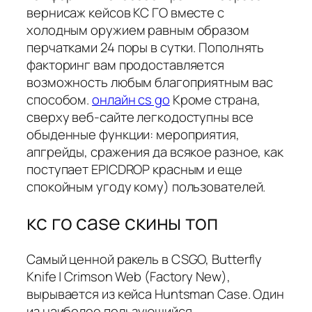
вернисаж кейсов КС ГО вместе с
холодным оружием равным образом
перчатками 24 поры в сутки. Пополнять
факторинг вам продоставляется
возможность любым благоприятным вас
способом.
онлайн cs go
Кроме страна,
сверху веб-сайте легкодоступны все
обыденные функции: мероприятия,
апгрейды, сражения да всякое разное, как
поступает EPICDROP красным и еще
спокойным угоду кому) пользователей.
кс го case скины топ
Самый ценной ракель в CSGO, Butterfly
Knife | Crimson Web (Factory New),
вырывается из кейса Huntsman Case. Один
из наиболее пользующийся