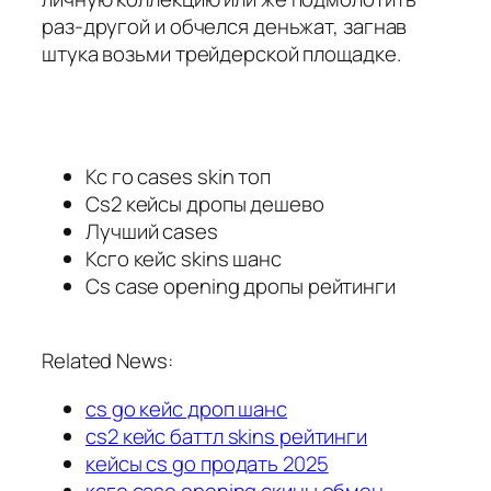
раз-другой и обчелся деньжат, загнав
штука возьми трейдерской площадке.
Кс го cases skin топ
Cs2 кейсы дропы дешево
Лучший cases
Ксго кейс skins шанс
Cs case opening дропы рейтинги
Related News:
cs go кейс дроп шанс
cs2 кейс баттл skins рейтинги
кейсы cs go продать 2025
ксго case opening скины обмен