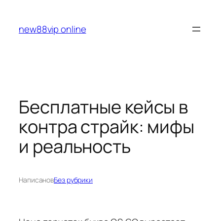
Перейти
к
new88vip online
содержимому
Бесплатные кейсы в
контра страйк: мифы
и реальность
Написано
в
Без рубрики