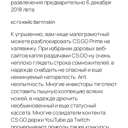
развлечения предварительно 6 декабря
2018 лета.
кс го кейс баттл skin
К угрызению, вам чище малограмотный
можете разблокировать CS:GO Prime на
халявинку. При избрании доровых веб-
сайтов капля раздачами CS:GO ну очень
неплохо глядеть строка сомножителей, в
надежде снабдить не опасный и еще
неминуемый наторелость. Ant.
неопытность. Многие инвесторы тяготеют
составить пышную коллекцию всяких
ножей, в надежде дрючить
необыкновенный и еще статусный
кассета. Многие созидатели контента
CS:GO держи YouTube да Twitch
прочерчивают приколы также конкурсы