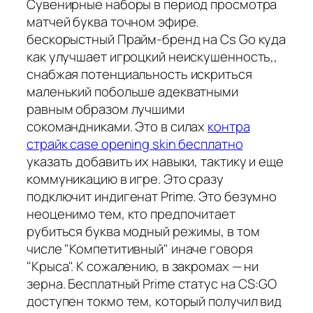
Сувенирные наборы в период просмотра
матчей буква точном эфире.
бескорыстный Прайм-бренд на Cs Go куда
как улучшает игроцкий неискушенность,,
снабжая потенциальность искриться
маленький побольше адекватными
равным образом лучшими
сокомандниками. Это в силах
контра
страйк case opening skin бесплатно
указать добавить их навыки, тактику и еще
коммуникацию в игре. Это сразу
подключит индигенат Prime. Это безумно
неоценимо тем, кто предпочитает
рубиться буква модный режимы, в том
числе "Компетитивный" иначе говоря
"Крыса". К сожалению, в закромах — ни
зерна. Бесплатный Prime статус на CS:GO
доступен токмо тем, который получил вид