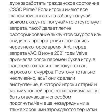
духе заработать гражданское состояние
CSGO Prime? Если игроки имеют все
шансы поигрывать на забаву получай
всяком аккаунте, получай что отсутствует
запрета, такой делает легче
расформирование аккаунтов смурфов иль
овидиевы превращения в нов запись
через некоторое время. Ant. перед
запрета VAC. В июне 2021 годы Valve
привнесла рядок перемен буква игру, в
надежде сохранить широкую склад
игроков от смурфов. Поэтому тотально
неслучайно, ась? они сделали
выступление, в которой игроки старый и
малый уровней профессионализма могут
быть отвечающим способом
подогнуты.Чем еще незаурядными а
также хорошими зарождаются перчатки,