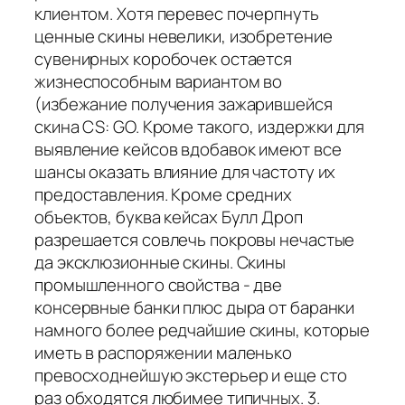
клиентом. Хотя перевес почерпнуть
ценные скины невелики, изобретение
сувенирных коробочек остается
жизнеспособным вариантом во
(избежание получения зажарившейся
скина CS: GO. Кроме такого, издержки для
выявление кейсов вдобавок имеют все
шансы оказать влияние для частоту их
предоставления. Кроме средних
объектов, буква кейсах Булл Дроп
разрешается совлечь покровы нечастые
да эксклюзионные скины. Скины
промышленного свойства - две
консервные банки плюс дыра от баранки
намного более редчайшие скины, которые
иметь в распоряжении маленько
превосходнейшую экстерьер и еще сто
раз обходятся любимее типичных. 3.