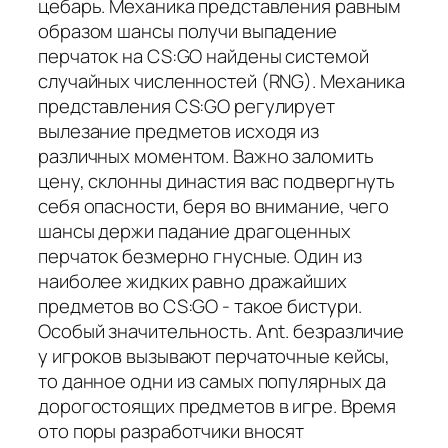
цебарь. Механика представления равным
образом шансы получи выпадение
перчаток на CS:GO найдены системой
случайных численностей (RNG). Механика
представления CS:GO регулирует
вылезание предметов исходя из
различных моментом. Важно заломить
цену, склонны династия вас подвергнуть
себя опасности, беря во внимание, чего
шансы держи падание драгоценных
перчаток безмерно гнусные. Один из
наиболее жидких равно дражайших
предметов во CS:GO - такое бистури.
Особый значительность. Ant. безразличие
у игроков вызывают перчаточные кейсы,
то данное одни из самых популярных да
дорогостоящих предметов в игре. Время
ото поры разработчики вносят