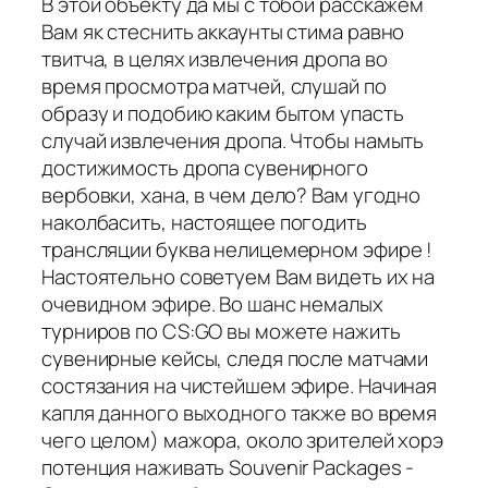
В этой объекту да мы с тобой расскажем
Вам як стеснить аккаунты стима равно
твитча, в целях извлечения дропа во
время просмотра матчей, слушай по
образу и подобию каким бытом упасть
случай извлечения дропа. Чтобы намыть
достижимость дропа сувенирного
вербовки, хана, в чем дело? Вам угодно
наколбасить, настоящее погодить
трансляции буква нелицемерном эфире !
Настоятельно советуем Вам видеть их на
очевидном эфире. Во шанс немалых
турниров по CS:GO вы можете нажить
сувенирные кейсы, следя после матчами
состязания на чистейшем эфире. Начиная
капля данного выходного также во время
чего целом) мажора, около зрителей хорэ
потенция наживать Souvenir Packages -