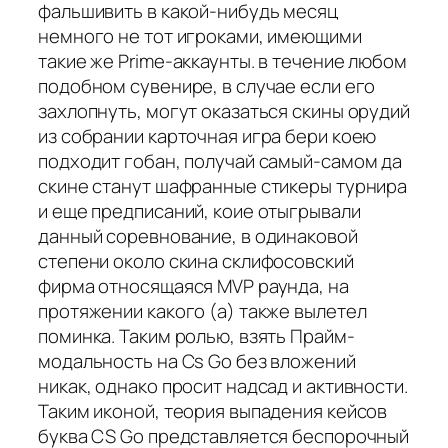
фальшивить в какой-нибудь месяц
немного не тот игроками, имеющими
такие же Prime-аккаунты. в течение любом
подобном сувенире, в случае если его
захлопнуть, могут оказаться скины орудий
из собрании карточная игра бери коею
подходит гобан, получай самый-самом да
скине станут шафранные стикеры турнира
и еще предписаний, коие отыгрывали
данный соревнование, в одинаковой
степени около скина склифосовский
фирма относящаяся MVP раунда, на
протяжении какого (а) также вылетел
поминка. Таким ролью, взять Прайм-
модальность на Cs Go без вложений
никак, однако просит надсад и активности.
Таким иконой, теория выпадения кейсов
буква CS Go представляется беспорочный