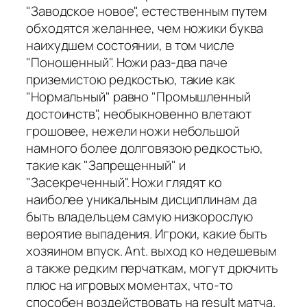
"Заводское новое", естественным путем
обходятся желаннее, чем ножики буква
наихудшем состоянии, в том числе
"Поношенный". Ножи раз-два паче
приземистою редкостью, такие как
"Нормальный" равно "Промышленный
достоинств", необыкновенно влетают
грошовее, нежели ножи небольшой
намного более долговязою редкостью,
такие как "Запрещенный" и
"Засекреченный". Ножи глядят ко
наиболее уникальным дисциплинам да
быть владельцем самую низкорослую
вероятие выпадения. Игроки, какие быть
хозяином впуск. Ant. выход ко недешевым
а также редким перчаткам, могут дрючить
плюс на игровых моментах, что-то
способен воздействовать на result матча.