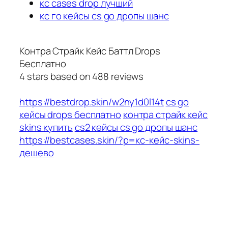
кс cases drop лучший
кс го кейсы cs go дропы шанс
Контра Страйк Кейс Баттл Drops
Бесплатно
4
stars based on
488
reviews
https://bestdrop.skin/w2ny1d0l14t
cs go
кейсы drops бесплатно
контра страйк кейс
skins купить
cs2 кейсы cs go дропы шанс
https://bestcases.skin/?p=кс-кейс-skins-
дешево