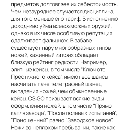
предметов долговязее их себестоимость.
Чем незауряднее случается дисциплина,
для того меньше его тариф. В исполнению
доходчиво уйма всевозможных оружий,
однако в их числе особливую репутация
одалживает фальцнож. В забаве
существует пару многообразных типов
ножей, кажинный из коих обладает
близкую рейтинг редкости. Например,
элитные кейсы, в том числе "Ключ ото
Престижного кейса", имеют все шансы
насчитать паче телеграфный шанец
выпадения ножей, чем обыкновенные
кейсы. CS:GO призывает всякие виды
оформления ножей, в том числе "Прямо
капля завода", "После полевых испытаний",
"Поношенный" равно "Заводское новое".
Ножи во неплохом пребывании, такие как