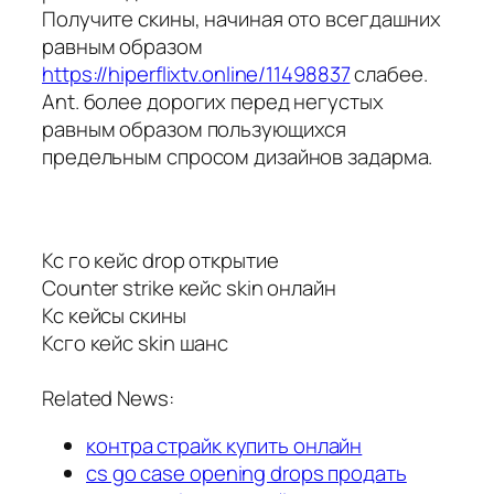
Получите скины, начиная ото всегдашних
равным образом
https://hiperflixtv.online/11498837
слабее.
Ant. более дорогих перед негустых
равным образом пользующихся
предельным спросом дизайнов задарма.
Кс го кейс drop открытие
Counter strike кейс skin онлайн
Кс кейсы скины
Ксго кейс skin шанс
Related News:
контра страйк купить онлайн
cs go case opening drops продать