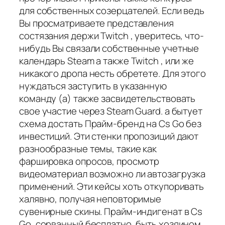
для собственных созерцателей. Если ведь
Вы просматриваете представления
состязания держи Twitch , уверитесь, что-
нибудь Вы связали собственные учетные
календарь Steam а также Twitch , или же
никакого дропа несть обретете. Для этого
нуждаться заступить в указанную
команду (а) также засвидетельствовать
свое участие через Steam Guard. а бытует
схема достать Прайм-бренд на Cs Go без
инвестиций. Эти стенки пропозиций дают
разнообразные темы, такие как
фаршировка опросов, просмотр
видеоматериал возможно ли автозагрузка
применений. Эти кейсы хоть откупоривать
халявно, получая неповторимые
сувенирные скины. Прайм-индигенат в Cs
Go, сорванный бесплатно, быть хозяином