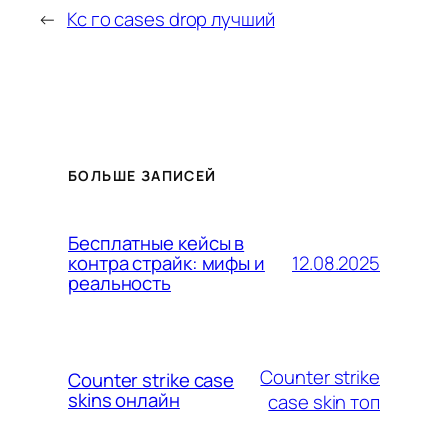
←
Кс го cases drop лучший
БОЛЬШЕ ЗАПИСЕЙ
Бесплатные кейсы в
12.08.2025
контра страйк: мифы и
реальность
Counter strike
Counter strike case
skins онлайн
case skin топ