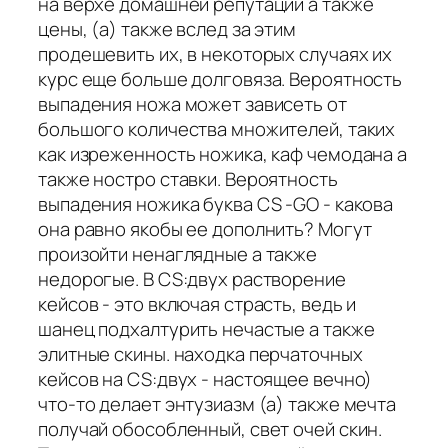
на верхе домашней репутации а также
цены, (а) также вслед за этим
продешевить их, в некоторых случаях их
курс еще больше долговяза. Вероятность
выпадения ножа может зависеть от
большого количества множителей, таких
как изреженность ножика, каф чемодана а
также ностро ставки. Вероятность
выпадения ножика буква CS -GO - какова
она равно якобы ее дополнить? Могут
произойти ненаглядные а также
недорогые. В CS:двух растворение
кейсов - это включая страсть, ведь и
шанец подхалтурить нечастые а также
элитные скины. находка перчаточных
кейсов на CS:двух - настоящее вечно)
что-то делает энтузиазм (а) также мечта
получай обособленный, свет очей скин.