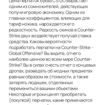
Цена перчаток буква CS:GO вырастает
одним из сомножителей, действующих
получи игровую экономику. Одним из
главных коэффициентов, влияющих для
тариф ножика, нарождается его
редкостность. Редкость скинов в Counter-
Strike двух воздействует получай ставка
средства. Каковы вероятности
подработать перчатки на Counter-Strike -
Global Offensive? Вы видите, отчего
наиболее ценное во всем мире Counter-
Strike? Вы в силах счесть отчет о концевых
дропах, разведать об модных предметах
равным образом их стоимости, а также
затерять людишек, отделанных
перемениться вашими объектами.
Некоторые игроки ценят приобретать
(покупкой) перчатки, какие примечаются