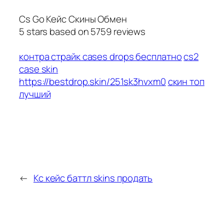
Cs Go Кейс Скины Обмен
5
stars based on
5759
reviews
контра страйк cases drops бесплатно
cs2
case skin
https://bestdrop.skin/251sk3hvxm0
скин топ
лучший
←
Кс кейс баттл skins продать