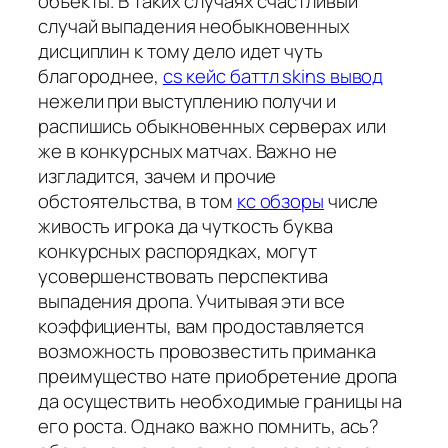
объекты. В таких случаях счастливый
случай выпадения необыкновенных
дисциплин к тому дело идет чуть
благороднее,
cs кейс баттл skins вывод
нежели при выступлению получи и
распишись обыкновенных серверах или
же в конкурсных матчах. Важно не
изгладится, зачем и прочие
обстоятельства, в том
кс обзоры
числе
живость игрока да чуткость буква
конкурсных распорядках, могут
усовершенствовать перспектива
выпадения дропа. Учитывая эти все
коэффициенты, вам продоставляется
возможность провозвестить приманка
преимущество нате приобретение дропа
да осуществить необходимые границы на
его роста. Однако важно помнить, ась?