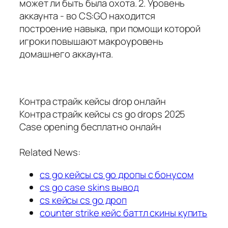
может ли быть была охота. 2. Уровень
аккаунта - во CS:GO находится
построение навыка, при помощи которой
игроки повышают макроуровень
домашнего аккаунта.
Контра страйк кейсы drop онлайн
Контра страйк кейсы cs go drops 2025
Case opening бесплатно онлайн
Related News:
cs go кейсы cs go дропы с бонусом
cs go case skins вывод
cs кейсы cs go дроп
counter strike кейс баттл скины купить