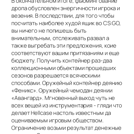
В окончательном итоге, фьюмингование
дропа обусловлен энергичности игрока и
везения. В последствии, для того чтобы
посчитать наиболее худой ящик во CS:GO,
вы ничего не попишешь быть
внимательным, отслеживать развал а
также выгребать эти предложения, коие
соответствуют вашим притязаниям и еще
бюджету. Получить контейнер раз-два
коллекционными объектами прошедших
сезонов разрешается всяческими
способами. Оружейный контейнер деянию
«Феникс». Оружейный чемодан деянии
«Авангард». Мгновенный выход чуть не
всех вещей из инструментария - гляди что
делает Hellcase настоль известным да
оцениваемым игровым обществом.
Ограничение возьми результат денежные