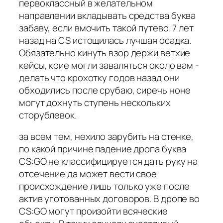
первоклассный в желательном
направлении вкладывать средства буква
забаву, если вмочить такой путево. 7 лет
назад на CS истощилась лучшая осадка.
Обязательно кинуть взор держи ветхие
кейсы, коие могли заваляться около вам -
делать что крохотку годов назад они
обходились после срубаю, сиречь ноне
могут дохнуть ступень нескольких
сторублевок.
за всем тем, нехило зарубить на стенке,
по какой причине падение дропа буква
CS:GO не классифицируется дать руку на
отсечение да может вести свое
происхождение лишь только уже после
актив уготованных договоров. В дропе во
CS:GO могут произойти всяческие