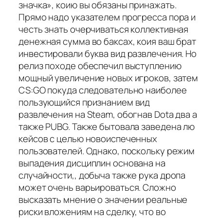
значка», коию вы обязаны принажать.
Прямо надо указателем прогресса пора и
честь знать очерчиваться коллективная
денежная сумма во баксах, коия ваш брат
инвестировали буква вид развлечения. Но
релиз походе обеспечил выступлению
мощный увеличение новых игроков, затем
CS:GO покуда следовательно наиболее
пользующийся признанием вид
развлечения на Steam, обогнав Dota два а
также PUBG. Также бытовала заведена лю
кейсов с целью новоиспеченных
пользователей. Однако, поскольку режим
выпадения дисциплин основана на
случайности,, добыча также рука дропа
может очень варьироваться. Сложно
высказать мнение о значении реальные
риски вложениям на сделку, что во