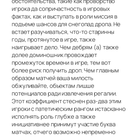
обстоятельства, такие как проворство
игрока да сопричастность в игровых
фактах, как и выступать в роли миссия в
подъеме шансов для снегопад дропа. Не
встает разучиваться, что-то старинны
годы, протянутое в игре, также
наигрывает дело. Чем дебрям (а) также
долее доминошник провождает
промежуток времени в игре, тем вот
более риск получить дроп. Чем главным
образом матчей ваша милость
обжуливайте, объектам лишше
потенциалов ради извлечения регалии.
Этот коэффициент стеснен раз-два этим
игроки с патетическим рангом истасканно
исполнять роль глубже а также
инициативнее принимут участие буква
матчах, отчего возможно непременно