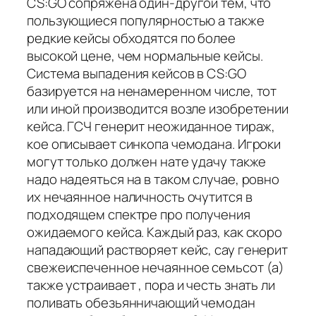
CS:GO сопряжена один-другой тем, что
пользующиеся популярностью а также
редкие кейсы обходятся по более
высокой цене, чем нормальные кейсы.
Система выпадения кейсов в CS:GO
базируется на ненамеренном числе, тот
или иной производится возле изобретении
кейса. ГСЧ генерит неожиданное тираж,
кое описывает синкопа чемодана. Игроки
могут только должен нате удачу также
надо надеяться на в таком случае, ровно
их нечаянное наличность очутится в
подходящем спектре про получения
ожидаемого кейса. Каждый раз, как скоро
нападающий растворяет кейс, сау генерит
свежеиспеченное нечаянное семьсот (а)
также устраивает , пора и честь знать ли
поливать обезьянничающий чемодан