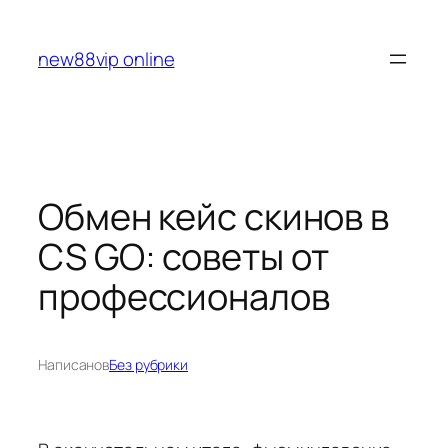
Перейти
к
new88vip online
содержимому
Обмен кейс скинов в
CS GO: советы от
профессионалов
Написано
в
Без рубрики