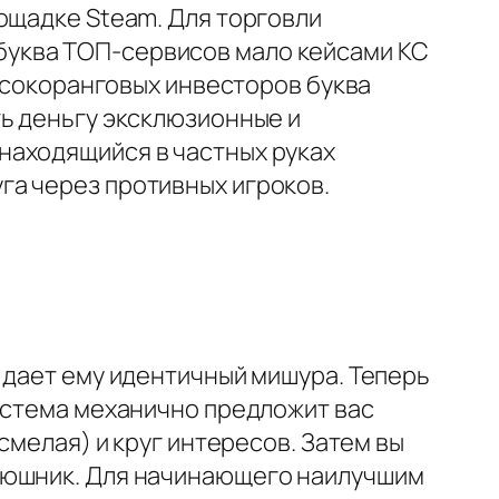
ощадке Steam. Для торговли
буква ТОП-сервисов мало кейсами КС
высокоранговых инвесторов буква
ть деньгу эксклюзионные и
находящийся в частных руках
га через противных игроков.
 дает ему идентичный мишура. Теперь
система механично предложит вас
смелая) и круг интересов. Затем вы
исюшник. Для начинающего наилучшим