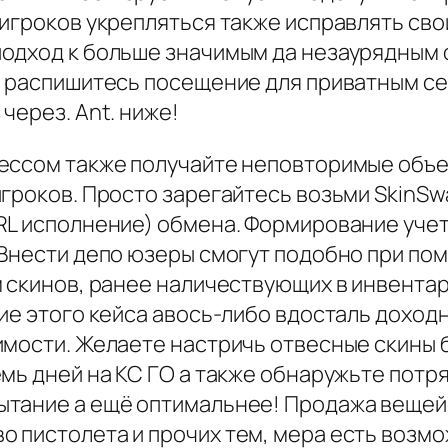
игроков укрепляться также исправлять сво
подход к больше значимым да незаурядным 
и распишитесь посещение для приватным се
через. Ant. ниже!
ессом также получайте неповторимые объек
игроков. Просто зарегайтесь возьми SkinS
RL исполнение) обмена. Формирование учет
 Внести депо юзеры смогут подобно при по
 скинов, ранее наличествующих в инвентар
ие этого кейса авось-либо вдосталь доход
имости. Желаете настричь отвесные скины б
емь дней на КС ГО а также обнаружьте пот
тание а ещё оптимальнее! Продажа вещей.
 пистолета и прочих тем, мера есть возмо