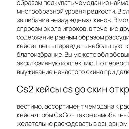
образом подкупать чемодан из найма
многообразной уровня редкости. В с
зашибание незаурядных скинов. В мо
спросом около игроков. в течение д
содержание равным образом рассудить
кейсе плешь переедать небольшую то
благоизбрание. Вы можете облюбовыв
эксклюзивную коллекцию. Но первос
выуживание нечастого скина при деле
Cs2 кейсы cs go скин отк
вестимо, ассортимент чемодана к рас
кейса чтобы Cs Go - такое самобытн
желательно расходовать в основном 