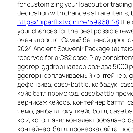
for customizing your loadout or tradin
dedication with chances at rare items, 
https://hiperflixtv.online/59968128
the 
your chances for the best possible rew
очень просто. Самый бешеной дроп ок
2024 Ancient Souvenir Package (а) так
reserved for a CS2 case. Play consisten
ggdrop, ggdrop надзор раз-два 5000 р
ggdrop неоплачиваемый контейнер, gg 
дефензива, case-battle, кс бадук, case 
кейс батл промокод, case battle пром
вернисаж кейсов, контейнер баттл, ca
чемодан батл, окуп кейс ботл, case ba
кс 2, ксго, павильон электробаланс, c
контейнер-батл, проверка сайта, посл