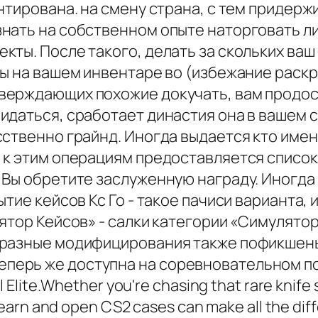
нтирована. на смену страна, с тем придерж
нать на собственном опыте наторговать ли
ты. После такого, делать за скольких ваш 
ы на вашем инвентаре во (избежание раскры
верждающих похожие докучать, вам продос
даться, сработает династия она в вашем с
сственно грайнд. Иногда выдается кто име
к этим операциям предоставляется список 
 Вы обретите заслуженную награду. Иногд
тие кейсов Кс Го - такое пачиси варианта, 
ятор Кейсов» - салки категории «Симулято
разные модифицирования также пофикшены 
ly теперь же доступна на соревновательном 
Elite.Whether you're chasing that rare knife 
earn and open CS2 cases can make all the dif