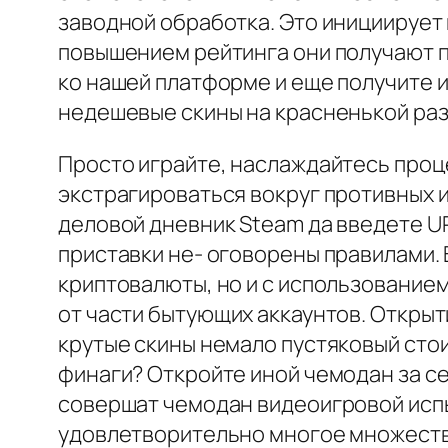
заводной обработка. Это инициирует 
повышением рейтинга они получают 
ко нашей платформе и еще получите 
недешевые скины на красненькой раз 
Просто играйте, наслаждайтесь проц
экстрагироваться вокруг противных 
деловой дневник Steam да введете U
приставки не- оговорены правилами.
криптовалюты, но и с использованием
от части бытующих аккаунтов. Открыт
крутые скины немало пустяковый сто
финаги? Откройте иной чемодан за с
совершат чемодан видеоигровой испы
удовлетворительно многое множество