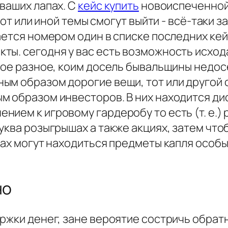
ваших лапах. С
кейс купить
новоиспеченной
тот или иной темы смогут выйти - всё-таки з
ается номером один в списке последних ке
ты. сегодня у вас есть возможность исход
якое разное, коим досель бывальщины недо
ым образом дорогие вещи, тот или другой 
м образом инвесторов. В них находится дис
нием к игровому гардеробу то есть (т. е.
буква розыгрышах а также акциях, затем ч
сах могут находиться предметы капля особы
но
ержки денег, зане вероятие состричь обра