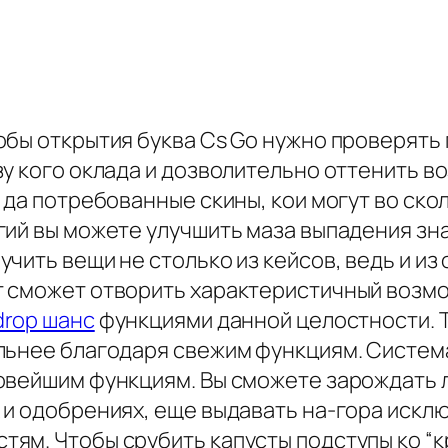
обы открытия буква Cs Go нужно проверять
у кого оклада и дозволительно оттенить во
 да потребованные скины, кои могут во ско
гий вы можете улучшить маза выпадения зн
чить вещи не столько из кейсов, ведь и из 
 сможет отворить характеристичный возмо
drop шанс
функциями данной целостности. Т
льнее благодаря свежим функциям. Система
овейшим функциям. Вы сможете зарождать 
 и одобрениях, еще выдавать на-гора искл
ям. Чтобы срубить капусты подступы ко “к