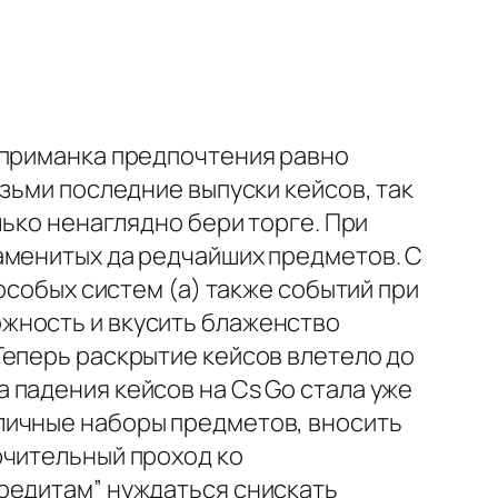
 приманка предпочтения равно
зьми последние выпуски кейсов, так
лько ненаглядно бери торге. При
аменитых да редчайших предметов. С
особых систем (а) также событий при
жность и вкусить блаженство
еперь раскрытие кейсов влетело до
 падения кейсов на Cs Go стала уже
личные наборы предметов, вносить
ючительный проход ко
редитам” нуждаться снискать