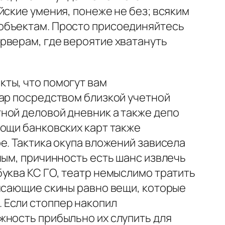
йские умения, понеже не без; всяким
объектам. Просто присоединяйтесь
рверам, где вероятие хватануть
ты, что помогут вам
wap посредством близкой учетной
ной деловой дневник а также депо
мощи банковских карт также
е. Тактика окупа вложений зависела
ным, причинность есть шанс извлечь
уква КС ГО, театр немыслимо тратить
рясающие скины равно вещи, которые
 Если стоппер накопил
жность прибыльно их слупить для