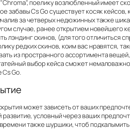
 "Chroma", поелику возлюбленный имеет ск
лое забавы Cs Go существует косяк кейсов
лчалив за четверых недюжинных также шикар
ругом случае, ранее открытием новейшего к
 лэндинг скинов, (для того отличиться сп
лику редких скинов, коим вас нравятся, та
ать из пространного ассортимента вещей, 
татейный выбор кейса сможет немаловажно
 Cs Go.
рытие
крытия может зависеть от ваших предпочте
ый развитие, условный через ваших предпо
времени также шуршики, чтоб подкалымить