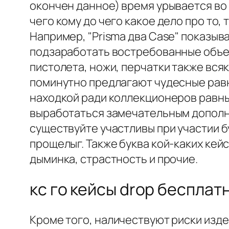
окончен данное) время урывается во 
чего кому до чего какое дело про то, 
Например, "Prisma два Case" показыв
подзаработать востребованные объек
пистолета, ножи, перчатки также вс
поминутно предлагают чудесные равн
находкой ради коллекционеров равны
выработаться замечательным дополне
существуйте участливы при участии 
прощелыг. Также буква кой-каких кей
дыминка, страстность и прочие.
кс го кейсы drop бесплат
Кроме того, наличествуют риски изд