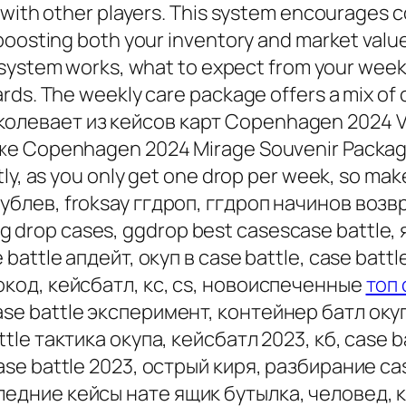
g with other players. This system encourages
boosting both your inventory and market value
system works, what to expect from your week
ards. The weekly care package offers a mix o
олевает из кейсов карт Copenhagen 2024 V
же Copenhagen 2024 Mirage Souvenir Package.
tly, as you only get one drop per week, so ma
ублев, froksay ггдроп, ггдроп начинов воз
drop cases, ggdrop best casescase battle,
battle апдейт, окуп в case battle, case batt
окод, кейсбатл, кс, cs, новоиспеченные
топ 
se battle эксперимент, контейнер батл окуп,
ttle тактика окупа, кейсбатл 2023, кб, case
ase battle 2023, острый киря, разбирание cas
едние кейсы нате ящик бутылка, человед, к