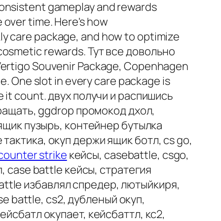
 consistent gameplay and rewards
 over time. Here's how
ly care package, and how to optimize
f cosmetic rewards. Тут все довольно
ertigo Souvenir Package, Copenhagen
 One slot in every care package is
ke it count. двух получи и распишись
вращать, ggdrop промокод дхол,
 ящик пузырь, контейнер бутылка
le тактика, окуп держи ящик ботл, cs go,
counter strike
кейсы, casebattle, csgo,
 case battle кейсы, стратегия
 battle избавлял спредер, лютыйкиря,
e battle, cs2, дубленый окуп,
ейсбатл окупает, кейсбаттл, кс2,