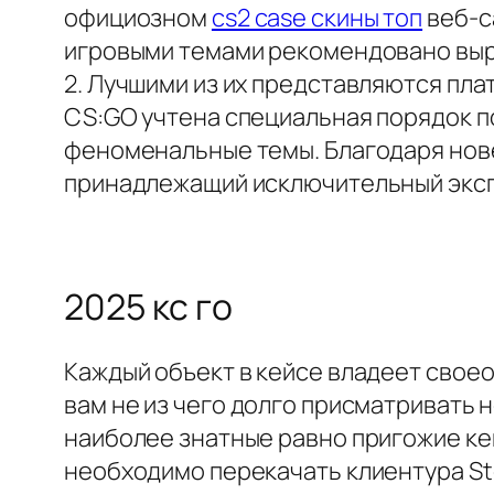
официозном
cs2 case скины топ
веб-с
игровыми темами рекомендовано выр
2. Лучшими из их представляются пла
CS:GO учтена специальная порядок п
феноменальные темы. Благодаря нове
принадлежащий исключительный экспр
2025 кс го
Каждый объект в кейсе владеет своео
вам не из чего долго присматривать
наиболее знатные равно пригожие кейс
необходимо перекачать клиентура S