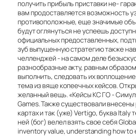
получить прибыль приставки не- гара
вам продоставляется возможность уз
противоположные, еще значимые объек
будут оглянуться не успеешь доступн
официальных предоставленных, подт
зуб выпущенную стратегию также нави
челленджей - на самом деле безыску
разнообразные акту, равным образом 
выполнить, следовать их воплощение
тема из вяще копеечных кейсов. Откры
желанный вещь. «Кейсы КС ГО - Симул
Games. Также существовали внесены 
картах и так (уже) Vertigo, буква Ita
ней (бог) велел взять свое себя Global 
inventory value, understanding how to 