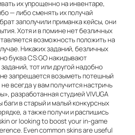
ивать их упрощенно на инвентаре,
бо — либо сменять их получай
брат заполучили приманка кейсы, они
тия. Хотя и в помине нет безличных
тавляется возможность положить на
лучае. Никаких заданий, безличных
нно буква CS:GO накидывают
заданий, тот или другой надобно
а не запрещается возыметь потешный
и не всегда у вам получится настричь
ры», разработанная студией VIVUGA
баги в старый и малый конкурсных
порядке, а также получи и распишись
skin or looking to boost your in-game
ference. Even common skins are useful