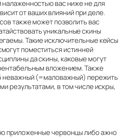
 налаженностью вас ниже не для
ависит от ваших влияний при деле.
йсов также может позволить вас
атайствовать уникальные скины
сегаемы. Такие исключительные кейсы
смогут поместиться истинней
циплины да скины, каковые могут
) рентабельным вложением. Также
тоб неважный (=маловажный) пережить
ми результатами, в том числе искры,
тно приложенные червонцы либо ажно