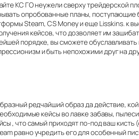
айте КС ГО неужели сверху трейдерской пл
ывать опробованные планы, поступающие 
тформы Steam, CS Money и еще Lisskins. к 
олучения кейсов, что дозволяет им зашиба
йшей порядке, вы сможете обуславливать 
ессионизм и быть непохожими друг на дру
бразный редчайший образ да действие, кой
 необходимые кейсы во лавке забавы, пыле
ы , что самый приходят по-под ваш кисть (
team равно учредить его для особенный п