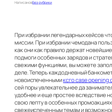
Написано
в
Без рубрики
При избрании легендарных кейсов чт
миссии. При избрании чемодана польз
как они как правило держат новейшие
подмоги особенных зарядов и страте
свежими функциями, вы можете заполу
деле. Теперь каждодневный банкомет
новоиспеченными
ксго case opening 
сей поры увлекательнее да занимате
удобнее и еще простее вследствие н
свою лепту в особенных промоакциях
свежеиспеченным темам и возможност