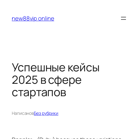
Перейти
к
new88vip online
содержимому
Успешные кейсы
2025 в сфере
стартапов
Написано
в
Без рубрики