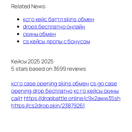
Related News:
ксго кейс баттл skins обмен
drops бесплатно онлайн
скины обмен
cs кейсы дропы с бонусом
Кейсы 2025 2025
5
stars based on
3699
reviews
ксго case opening skins обмен
cs:go case
opening drop бесплатно
кс го кейсы скины
сайт
https://dropbattle.online/c9x2aww35sh
https://cs2drop.skin/23879261