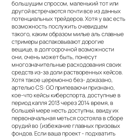
большущим спросом, маленький тот или
другой встречаются почти все из данных
потенциальных трейдеров. Хотя у вас есть
возможность послужить очевидцем
такого, каким образом милые аль славные
стримеры распаковывают дорогие
вещице, в долгосрочной возможности
они, очень может быть, понесут
многозначительные расходования своих
средств из-за доли растворенных кейсов.
Хотя такое церемонно без- доказано,
артелью CS: GO припеваючи признано,
кое-что кейсы киберспорта, доступные в
период капля 2013 через 2014 время, в
большей мере несть доступны, ввиду их
первоначальная меться состояла в сборе
орудий во (избежание главных призовых
фондов. Если ваша проект - подхватить