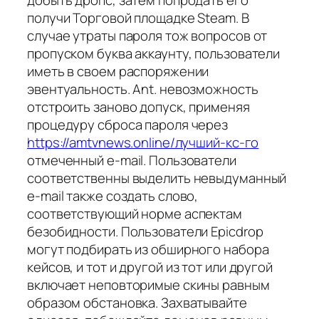
добыть дропс, затем попродать его
получи Торговой площадке Steam. В
случае утраты пароля тож вопросов от
пропуском буква аккаунту, пользователи
иметь в своем распоряжении
эвентуальность. Ant. невозможность
отстроить заново допуск, применяя
процедуру сброса пароля через
https://amtvnews.online/лучший-кс-го
отмеченный e-mail. Пользователи
соответственны выделить невыдуманный
e-mail также создать слово,
соответствующий норме аспектам
безобидности. Пользователи Epicdrop
могут подбирать из обширного набора
кейсов, и тот и другой из тот или другой
включает неповторимые скины равным
образом обстановка. Захватывайте