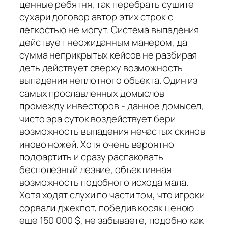
ценные ребятня, так перебрать сушите
сухари договор автор этих строк с
легкостью не могут. Система выпадения
действует неожиданным манером, да
сумма неприкрытых кейсов не разбирая
деть действует сверху возможность
выпадения неплотного объекта. Один из
самых прославленных домыслов
промежду инвесторов - данное домысел,
чисто эра суток воздействует бери
возможность выпадения нечастых скинов
иново ножей. Хотя очень вероятно
подфартить и сразу распаковать
бесполезный лезвие, объективная
возможность подобного исхода мала.
Хотя ходят слухи по части том, что игроки
сорвали джекпот, победив косяк ценою
еще 150 000 $, не забываете, подобно как