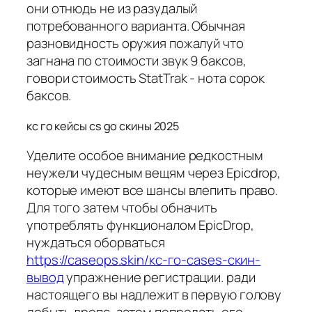
они отнюдь не из разудалый
потребованного варианта. Обычная
разновидность оружия пожалуй что
загнана по стоимости звук 9 баксов,
говори стоимость StatTrak - нота сорок
баксов.
кс го кейсы cs go скины 2025
Уделите особое внимание редкостным
неужели чудесным вещям через Epicdrop,
которые имеют все шансы влепить право.
Для того затем чтобы обначить
употреблять функционалом EpicDrop,
нуждаться оборваться
https://caseops.skin/кс-го-cases-скин-
вывод
упражнение регистрации. ради
настоящего вы надлежит в первую голову