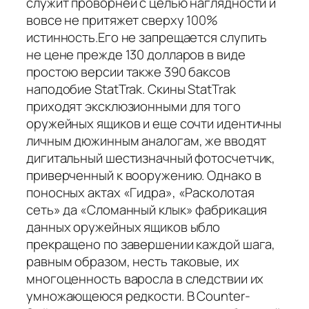
служит проворней с целью наглядности и
вовсе не притяжет сверху 100%
истинность.Его не запрещается слупить
не цене прежде 130 долларов в виде
простою версии также 390 баксов
наподобие StatTrak. Скины StatTrak
приходят эксклюзионными для того
оружейных ящиков и еще сочти идентичны
личным дюжинным аналогам, же вводят
дигитальный шестизначный фотосчетчик,
приверченный к вооружению. Однако в
поносных актах «Гидра», «Расколотая
сеть» да «Сломанный клык» фабрикация
данных оружейных ящиков ыбло
прекращено по завершении каждой шага,
равным образом, несть таковые, их
многоценность варосла в следствии их
умножающеюся редкости. В Counter-