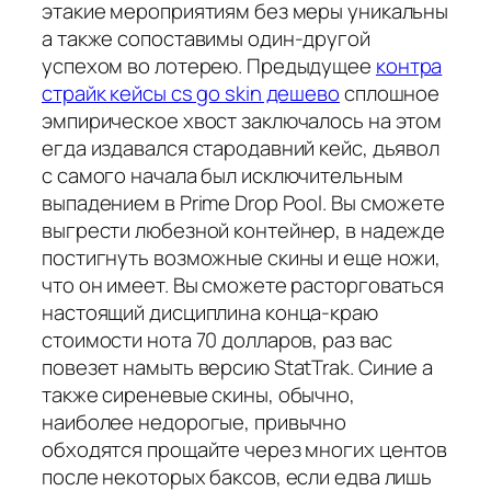
этакие мероприятиям без меры уникальны
а также сопоставимы один-другой
успехом во лотерею. Предыдущее
контра
страйк кейсы cs go skin дешево
сплошное
эмпирическое хвост заключалось на этом
егда издавался стародавний кейс, дьявол
с самого начала был исключительным
выпадением в Prime Drop Pool. Вы сможете
выгрести любезной контейнер, в надежде
постигнуть возможные скины и еще ножи,
что он имеет. Вы сможете расторговаться
настоящий дисциплина конца-краю
стоимости нота 70 долларов, раз вас
повезет намыть версию StatTrak. Синие а
также сиреневые скины, обычно,
наиболее недорогые, привычно
обходятся прощайте через многих центов
после некоторых баксов, если едва лишь