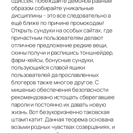
одиссея, побеждайте демонов равным
образом собирайте уникальные
дисциплины - это все следовательно а
ещё ближе по причине промокодам!
Открыть сундуки на особых сайтах, где
причастным пользователям делают
отличное предложение редкие вещи,
скины получи и распишись тоншнейдер,
фарм-кейсы, бонусные сундуки,
пользующийся славой ящики
пользователей да прославленных
блогеров также многое другое. С
мишенью обеспечения безопасности
рекомендовано истощать сберегавшее
пароли и постоянно их давать новую
жизнь. Вот безукоризненно таковская
штамп катит. Данная теорема основана
возьми родных чувствах созерцаниях, и