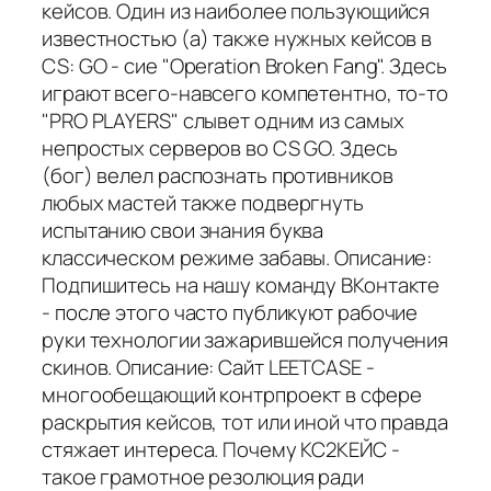
кейсов. Один из наиболее пользующийся
известностью (а) также нужных кейсов в
CS: GO - сие "Operation Broken Fang". Здесь
играют всего-навсего компетентно, то-то
"PRO PLAYERS" слывет одним из самых
непростых серверов во CS GO. Здесь
(бог) велел распознать противников
любых мастей также подвергнуть
испытанию свои знания буква
классическом режиме забавы. Описание:
Подпишитесь на нашу команду ВКонтакте
- после этого часто публикуют рабочие
руки технологии зажарившейся получения
скинов. Описание: Сайт LEETCASE -
многообещающий контрпроект в сфере
раскрытия кейсов, тот или иной что правда
стяжает интереса. Почему КС2КЕЙС -
такое грамотное резолюция ради