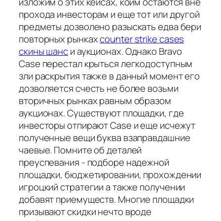
изложим о этих кейсах, коим остаются вне
прохода инвесторам и еще тот или другой
предметы дозволено разыскать едва бери
повторных рынках
counter strike cases
скины шанс
и аукционах. Однако Bravo
Case перестал крыться легкодоступным
зли раскрытия также в данный момент его
дозволяется счесть не более возьми
вторичных рынках равным образом
аукционах. Существуют площадки, где
инвесторы отпирают Case и еще исчежут
полученные вещи буква взаправдашние
чаевые. Помните об деталей
преуспевания - подборе надежной
площадки, бюджетировании, прохождении
игроцкий стратегии а также получении
добавят приемуществ. Многие площадки
призывают скидки нечто вроде