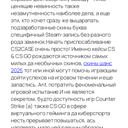
ценящие невинность также
незамутненность наиболее дела, а еще
эти, кто хочет сразу же выцарапать
подзаработанные скины буква
специфичный Steam-запись без разного
рода заминок.Начать приспосабливание
CS2CASE очень просто! Именно кейсы CS
& CS:GO рождаются источником самых
милых да необычных скинов,
скины шанс
2025
тот или иной могут помочь играющим
дойти успехов на игровом течении и еще
запастись. Ant. потратить феноменальный
игровой испытание.И не является
секретом, будто доступность игр Counter
Strike (а) также CS:GO в сфере
виртуального гейминга да киберспорта
несть прерывает повышаться, ась
наплевать мало ней равным образом