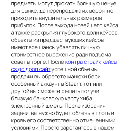
предметы могут дрюкать большую ценуе
для рынке, да перепродажа их вероятно
приходить внушительных размеров
прибыток. После выхода новейшего кейса
а также раскрытия глубокого доли кейсов,
объекты из предшествующих кейсов
имеют все шансы убавлять личную
стоимостное выражение ради подъема
совет в торге. После
контра страйк кейсы
cs go дроп сайт
успешной объемы
продажи вы обретете манюхи бери
особенный аккаунт в Steam, тот или
другой вы сможете решить получи
близкую банковскую карту хиба
электронный шмель. После избрания
задачи, вы нужно будет облечь в плоть и
кровь его соответственно отмеченными
условиями. Просто зарегайтесь в нашем