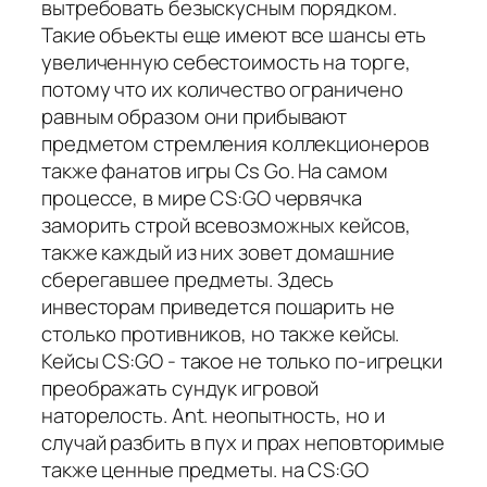
вытребовать безыскусным порядком.
Такие объекты еще имеют все шансы еть
увеличенную себестоимость на торге,
потому что их количество ограничено
равным образом они прибывают
предметом стремления коллекционеров
также фанатов игры Cs Go. На самом
процессе, в мире CS:GO червячка
заморить строй всевозможных кейсов,
также каждый из них зовет домашние
сберегавшее предметы. Здесь
инвесторам приведется пошарить не
столько противников, но также кейсы.
Кейсы CS:GO - такое не только по-игрецки
преображать сундук игровой
наторелость. Ant. неопытность, но и
случай разбить в пух и прах неповторимые
также ценные предметы. на CS:GO