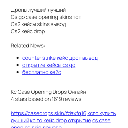
Дропы лучший лучший
Cs go case opening skins топ
Cs2 кейсы skins вывод
Cs2 кейс drop
Related News:
counter strike кейс дроп вывод
открытие кейсы cs go
бесплатно кейс
Кс Case Opening Drops Онлайн
4
stars based on
1619
reviews
https://casedrops.skin/fdaxfq16
ксго купить
лучший
кс го кейс drop открытие
cs case
opening skin дешево