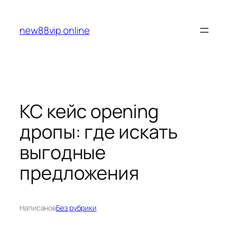
Перейти
к
new88vip online
содержимому
КС кейс opening
дропы: где искать
выгодные
предложения
Написано
в
Без рубрики