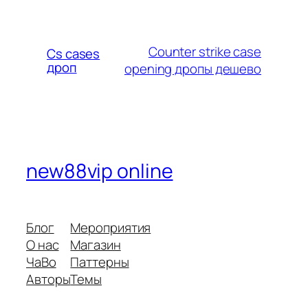
Counter strike case
Cs cases
дроп
opening дропы дешево
new88vip online
Блог
Мероприятия
О нас
Магазин
ЧаВо
Паттерны
Авторы
Темы