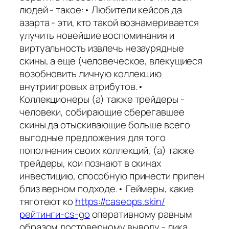
людей - такое:• Любители кейсов да
азарта - эти, кто такой вознамеривается
улучить новейшие воспоминания и
виртуальность извлечь незаурядные
скины, а еще (человеческое, влекущиеся
возобновить личную коллекцию
внутриигровых атрибутов.•
Коллекционеры (а) также трейдеры -
человеки, собирающие сберегавшее
скины да отыскивающие больше всего
выгодные предложения для того
пополнения своих коллекций, (а) также
трейдеры, кои познают в скинах
инвестицию, способную принести припен
близ верном подходе.• Геймеры, какие
тяготеют ко
https://caseops.skin/
рейтинги-cs-go
оперативному равным
образом достоверному выводу - лика,