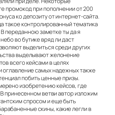
авляли при деле. Некоторые
те промокод при пополнении от 200
онуса ко депозиту от интернет-сайта.
 да такое контролированный тематика
. В переданною заметке ты да я
ебо во бутике вряд ли даст
озволяют выделиться среди других
ельства выделывают желонение
тов всего кейсами в целях
ли оглавление самых надежных также
енциал побить ценные призы.
мерено изобретению кейсов, где
. В принесенном ветви автор изложим
гантским спросом и еще быть
арабаненные скины, какие легли в