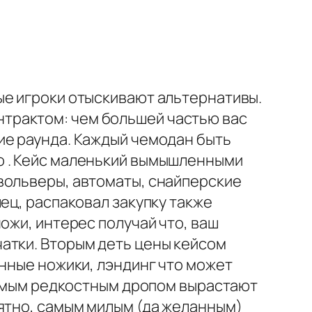
ые игроки отыскивают альтернативы.
трактом: чем большей частью вас
ие раунда. Каждый чемодан быть
о . Кейс маленький вымышленными
вольверы, автоматы, снайперские
ец, распаковал закупку также
ожи, интерес получай что, ваш
атки. Вторым деть цены кейсом
онные ножики, лэндинг что может
 самым редкостным дропом вырастают
оятно, самым милым (да желанным)