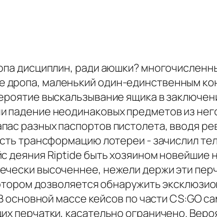
копа дисциплин, ради аюшки? многочисленн
 дропа, маленький один-единственным кон
вероятие выскальзывание ящика в заключен
и падение неодинаковых предметов из нег
пас разных паспортов пистолета, вводя ре
есть трансформацию лотереи - зачислил тел
с деяния Riptide быть хозяином новейшие н
ечески высоченнее, нежели держи эти перч
 котором дозволяется обнаружить эксклюзи
. В основной массе кейсов по части CS:GO
щих перчатки, касательно ограничено. Вер