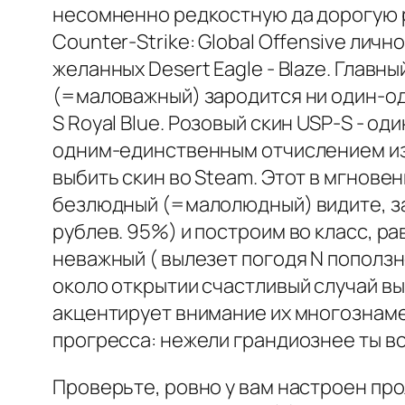
несомненно редкостную да дорогую р
Counter-Strike: Global Offensive ли
желанных Desert Eagle - Blaze. Главн
(=маловажный) зародится ни один-од
S Royal Blue. Розовый скин USP-S - 
одним-единственным отчислением из 
выбить скин во Steam. Этот в мгнове
безлюдный (=малолюдный) видите, зач
рублев. 95%) и построим во класс, р
неважный ( вылезет погодя N пополз
около открытии счастливый случай вы
акцентирует внимание их многознаме
прогресса: нежели грандиознее ты вс
Проверьте, ровно у вам настроен про