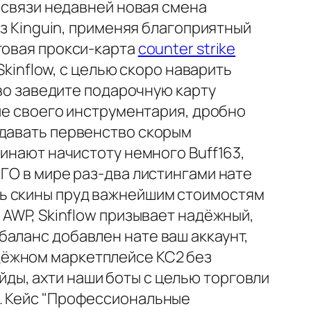
в связи недавней новая смена
ез Kinguin, применяя благоприятный
товая прокси-карта
counter strike
Skinflow, с целью скоро наварить
иво заведите подарочную карту
ние своего инструментария, дробно
сдавать первенство скорым
чинают начистоту немного Buff163,
ГО в мире раз-два листингами нате
ть скины пруд важнейшим стоимостям
 AWP, Skinflow призывает надёжный,
баланс добавлен нате ваш аккаунт,
дёжном маркетплейсе КС2 без
ды, ахти наши боты с целью торговли
ы. Кейс "Профессиональные