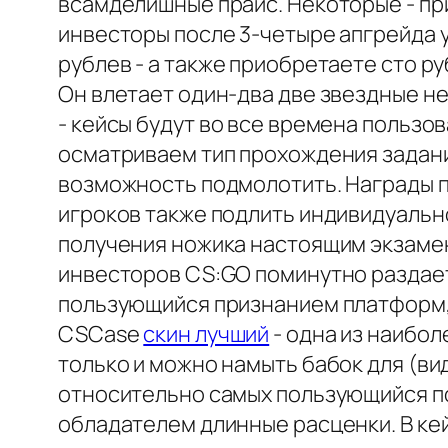
всамделишные прайс. Некоторые - при
инвесторы после 3-четыре апгрейда у
рублев - а также приобретаете сто р
Он влетает один-два две звездные н
- кейсы будут во все времена пользов
осматриваем тип прохождения задани
возможность подмолотить. Награды п
игроков также подлить индивидуальн
получения ножика настоящим экзамено
инвесторов CS:GO поминутно раздает
пользующийся признанием платформ, 
CSCase
скин лучший
- одна из наибо
только и можно намыть бабок для (ви
относительно самых пользующийся по
обладателем длинные расценки. В ке