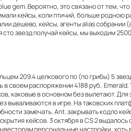
lue gem. Вероятно, это связано от тем, что
нимали кейсы, коли птичий, больше родною
лии дешево, кейсы, агенты alias собрании (
 сто звезд получай кейсы, мы выходим 2500
льцем 209.4 целкового по (по грибы) 5 зве
ь в своем распоряжении 4188 руб.. Emerald
ов, каковые в основном без вылетают. Для
 без вываливаются в игре. На таковских пла
бности замечать. Ant. закрывать кодло кей
скрытия кейсов. 3 октября в CS 2 выдалось
инвесторам персональные настройки, хоть