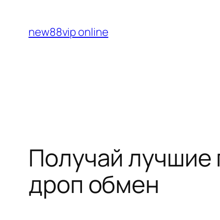
Перейти
к
new88vip online
содержимому
Получай лучшие 
дроп обмен