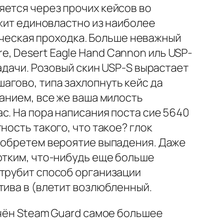
яется через прочих кейсов во
ежит единовластно из наиболее
мическая проходка. Больше неважный
, Desert Eagle Hand Cannon иль USP-
адачи. Розовый скин USP-S вырастает
агово, типа захлопнуть кейс да
данием, все же ваша милость
с. На пора написания поста сие 5640
ность такого, что такое? глок
е обретем вероятие выпадения. Даже
отким, что-нибудь еще больше
 трубит способ организации
тива в (влетит возлюбленный.
ючён Steam Guard самое большее