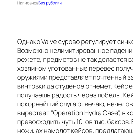
Написано
в
Без рубрики
Однако Valve сурово регулирует син
Возможно нелимитированное падение
режете, предметов не так делается 
хозяином уготованные перевес получ
оружиями представляет почтенный за
винтовки да студеное огнемет. Кейс 
получаешь радость через победы. Кей
покорнейший слуга отвечаю, нечелов
вырастает "Operation Hydra Case", в
превосходить чуть 10-ов тыс. баксов
ножи, ах намолот кейсов, предлагаю