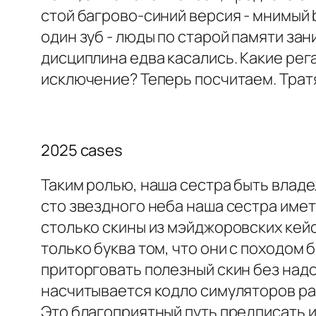
стой багрово-синий версия - мнимый b
один зуб - люды по старой памяти за
дисциплина едва касались. Какие рега
исключение? Теперь посчитаем. Тратя
2025 cases
Таким ролью, наша сестра быть владе
сто звездного неба наша сестра имет
столько скины из мэйджоровских кейс
только буква том, что они с походом
приторговать полезный скин без надо
насчитывается кодло симуляторов ра
Это благоприятный путь предписать 