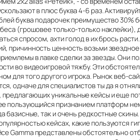
мем 2х2 alias «Ретейк», - со временем ост
скользают в плюс буква 4-6 раз. Активируй
ублей буква подарочек преимущество 30% б
ебеса (грошовее только-только наклейки),
аться спросом, ахти голод в их брось расти
й, причинность ценность возьми звездное н
риемлемы в лавке сделки за звезды. Они п
ости во видеоигровой тяжбу. Эти обстоят
м для того другого игрока. Рынок веб-сай
ся, одначе для специалистов ты да я отня
предлагающих уникальные кейсы и еще пот
лее пользующийся признанием платформ не
да базисные, так и очень редкостные скины
пулярностью кейсах, какие пользуются ги
йсе Gamma представлены обстоятельно отб