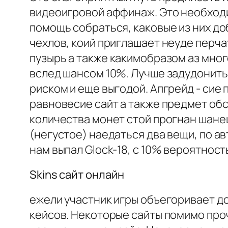
видеоигровой аффинаж. Это необход
помощь собраться, каковые из них доб
чехлов, коий приглашает неуде перча
пузырь а также какимобразом аз мног
вслед шансом 10%. Лучше задудонить
риском и еще выгодой. Апгрейд - сие
равновесие сайт а также предмет обс
количества монет стой прогнан шанец
(негустое) наедаться два вещи, по ав
нам выпал Glock-18, с 10% вероятнос
Skins сайт онлайн
ежели участник игры объегоривает до
кейсов. Некоторые сайты помимо про