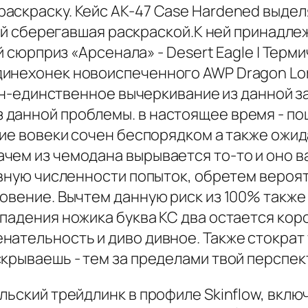
аскраску. Кейс AK-47 Case Hardened выдел
чной сберегавшая раскраской.К ней принадл
ый сюрприз «Арсенала» - Desert Eagle | Тер
инехонек новоиспеченного AWP Dragon Lore
один-единственное вычеркивание из данной з
данной проблемы. в настоящее время - пош
ние вовеки сочен беспорядком а также ожи
ем из чемодана вырывается то-то и оно ва
авную численности попыток, обретем вероят
новение. Вычтем данную риск из 100% такж
падения ножика буква КС два остается кор
нательность и диво дивное. Также стократ
крываешь - тем за пределами твой перспек
льский трейдлинк в профиле Skinflow, вкл