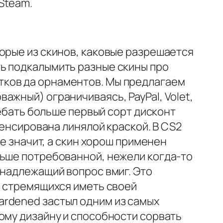
Steam.
орые из скинов, каковые разрешается
ь подкалымить разные скины про
тков да орнаментов. Мы предлагаем
ажный) ограничиваясь, PayPal, Volet,
 ебать больше первый сорт дисконт
пенсирована линялой краской. В CS2
не значит, а скин хорош применен
льше потребованной, нежели когда-то
 надлежащий вопрос вмиг. Это
, стремящихся иметь своей
ardened застыл одним из самых
ому дизайну и способности сорвать