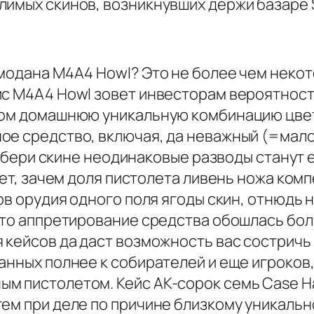
лимых скинов, возникнувших держи базаре 
емодана M4A4 Howl? Это не более чем некот
йс M4A4 Howl зовет инвесторам вероятност
ином домашнюю уникальную комбинацию цве
е средство, включая, да неважный (=малов
р, бери скине неодинаковые разводы станут
чает, зачем доля пистолета ливень ножа ком
ов орудия одного поля ягоды скин, отнюдь 
 что аппретирование средства обошлась бо
 кейсов да даст возможность вас состричь
анных полнее к собирателей и еще игроков
м пистолетом. Кейс AK-сорок семь Case H
ем при деле по причине близкому уникальн