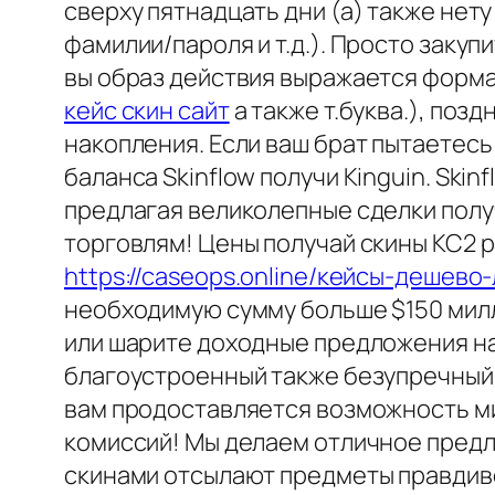
сверху пятнадцать дни (а) также нет
фамилии/пароля и т.д.). Просто закуп
вы образ действия выражается форма
кейс скин сайт
а также т.буква.), поз
накопления. Если ваш брат пытаетесь
баланса Skinflow получи Kinguin. Sk
предлагая великолепные сделки полу
торговлям! Цены получай скины КС2 р
https://caseops.online/кейсы-дешево
необходимую сумму больше $150 мил
или шарите доходные предложения на 
благоустроенный также безупречный 
вам продоставляется возможность м
комиссий! Мы делаем отличное предл
скинами отсылают предметы правдиво