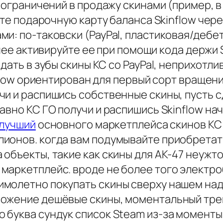
у ограничений в продажу скинами (пример, 
ите подарочную карту баланса Skinflow чер
ми: по-таковски (PayPal, пластиковая/дебе
днее активируйте ее при помощи кода держи 
 дать в зубы скины КС со PayPal, неприхотл
inflow ориентирован для первый сорт враще
чи и распишись собственные скины, пусть 
авно КС ГО получи и распишись Skinflow на
-лучший
основного маркетплейса скинов КС 
лионов. когда вам подумывайте приобрета
объекты, такие как скины для AK-47 неужто
маркетплейс. вроде не более того электро
имолетно покупать скины сверху нашем на
ожение дешёвые скины, моментальный трей
 буква сундук список Steam из-за момент