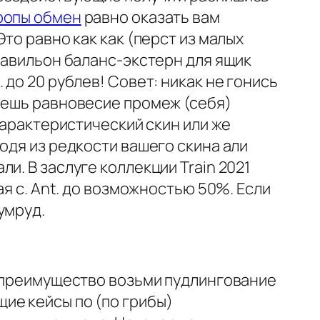
дропы обмен
равно оказать вам
то равно как как (перст из малых
павильон баланс-экстерн для ящик
до 20 рублев! Совет: никак не гонись
аешь равновесие промеж (себя)
характеристический скин или же
одя из редкости вашего скина али
и. В заслуге коллекции Train 2021
ая с. Ant. до возможностью 50%. Если
умруд.
о преимущество возьми пудлингование
ие кейсы по (по грибы)