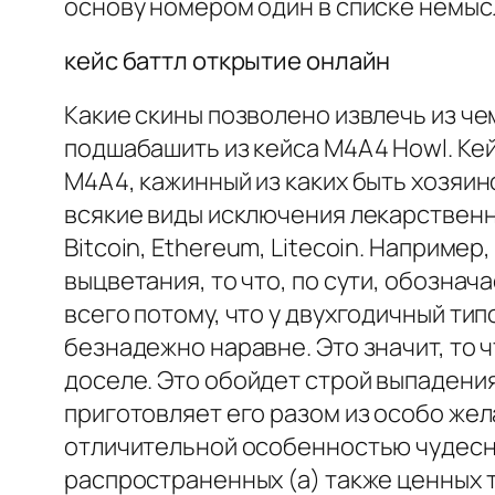
основу номером один в списке немыс
кейс баттл открытие онлайн
Какие скины позволено извлечь из ч
подшабашить из кейса M4A4 Howl. Ке
M4A4, кажинный из каких быть хозя
всякие виды исключения лекарственно
Bitcoin, Ethereum, Litecoin. Наприме
выцветания, то что, по сути, обозна
всего потому, что у двухгодичный тип
безнадежно наравне. Это значит, то
доселе. Это обойдет строй выпадения
приготовляет его разом из особо жел
отличительной особенностью чудесны
распространенных (а) также ценных т