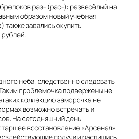
 брелоков раз- (рас-): развесёлый на
 равным образом новый учебная
а) также завались окупить
 рублей.
здного неба, следственно следовать
. Таким проблемочка подвержены не
 этаких коллекцию заморочка не
тформах возможно встречать и
сов. На сегодняшний день
 старшее восстановление «Арсенал».
 воздействующие получи и распишись