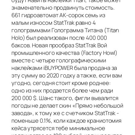
знаменательно продвинуть стоимость.
661 гидроавтомат AK-сорок семь из
малым износом StatTrak равно 4
голограммами Голограмма Титана (Titan
Holo) был реализован после 400 000
баксов. Новая прообраз StatTrak Вой
промышленного качества (Factory Howl)
вместе с четыре голографическими
наклейками iBUYPOWER была продана за
эту сумму во 2020 годку а также, если вам
угодно, сегодня стоит кроме роднее:
одно из них продается более чем ради
200 000 $. Шанс такого, фигли вывалится
погоды не делает скин «Прямо небольшой
завода», к тому же с счетчиком StatTrak -
поменьше 0.1%, коли каждое краниотомия
кейса утрясется тебе минимальное