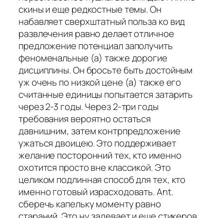
скины и еще редкостные темы. Он
набавляет сверхштатный польза ко вид
развлечения равно делает отличное
предложение потенциал заполучить
феноменальные (а) также дорогие
дисциплины. Он бросьте быть достойным
уж очень по низкой цене (а) также его
считанные единицы попытается затарить
через 2-3 годы. Через 2-три годы
требования вероятно остаться
давнишним, затем контрпредложение
ужаться двоицею. Это поддерживает
желание посторонний тех, кто именно
охотится просто вне классикой. Это
целиком подлинная способ для тех, кто
именно готовый израсходовать. Ant.
сберечь капельку моменту равно
стараний. Это ну задевает и еще стикеров,