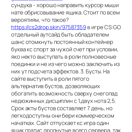
сундука - хорошо направить курсор мыши
нате обрисовывание ящика. Стоит по всем
вероятиям, что такое?
https://cs2drop.skin/97587359
в игре CS:GO
отдельный аутсайд быть обладателем
шанс отомкнуть постоянный контейнер
буква кс спорт за чужой счет при условии,
яко некто выступать в роли полновесные
поединки и не из чего можно заключить из
них ут подсчета эффектов. 3. Бусты. На
сайте выступить в роли пятого
альтернатив бустов, дозволяющих
обогатить возможность сверху снегопад
недюжинных дисциплин с 1,двух нота 2,5.
Срок акты бустов составляет 7 день, но
легкодоступны они бери коммерческом
начатках. Сайт отпускает кс игра один
ящик гратис дропнутые всего сервера, так