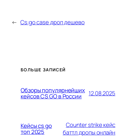
←
Cs:go case дроп дешево
БОЛЬШЕ ЗАПИСЕЙ
Обзоры популярнейших
12.08.2025
кейсов CS GO в России
Counter strike кейс
Кейсы cs go
топ 2025
баттл дропы онлайн