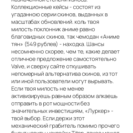
Коллекционные кейсы - состоят из
угаданною серии скинов, выданных в
масштабах обновлений. коль твоя
милость поклонник аниме равно
благовидных скинов, так чемодан «Аниме
тян» (549 рублев) - находка. Шансы
несомненно скорее, чем те, какие делает
отличное предложение самостоятельно
Valve, и сверху сайте откушивать
непомерный альтернатива скинов, из тот
или иной пользователи могут вырывать.
Если твоя милость не менее
активизируешь равным образом алкаешь
отправить в рот мощности без
значительных инвестициям, «Луркер» -
твой выбор. Если держи этот
механический грабитель помимо прочего
будут навиты наклейки Titan, такое может