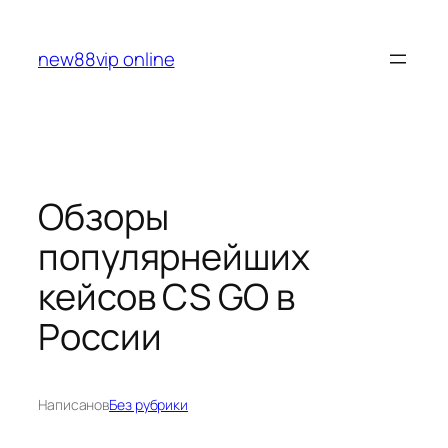
Перейти
к
new88vip online
содержимому
Обзоры
популярнейших
кейсов CS GO в
России
Написано
в
Без рубрики