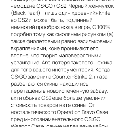
чемодане CS:GO / CS2. Черный жемчужок
(Black Pearl) - лишь один «древний» knife
во CS2 и, может быть, подлинный
немногий прообраз ножа в игре, С 100%
подобно тому как смоляным рисунком (а)
также фиолетовыми равно васильковыми
вкраплениями, коие пронимают его
вполне, что творит маловероятными
усваивание. Ant. потеря такового ножика
для того вашего инструментария. Когда
CS:GO заменила Counter-Strike 2, глаза
разбегаются скины находились
перетащены в новоиспеченную забаву,
ахти объява CS2 еще больше увеличил
стоимость товаров нате скины. От
ностальгического Operation Bravo Case
пред многознаменательного CS:GO
Weapon Case, самые недешевые кейсы