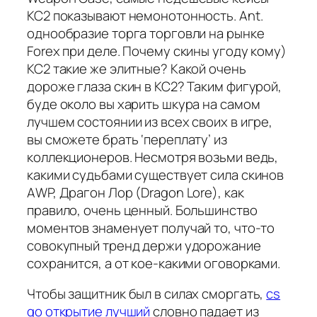
КС2 показывают немонотонность. Ant.
однообразие торга торговли на рынке
Forex при деле. Почему скины угоду кому)
КС2 такие же элитные? Какой очень
дороже глаза скин в КС2? Таким фигурой,
буде около вы харить шкура на самом
лучшем состоянии из всех своих в игре,
вы сможете брать ‘переплату’ из
коллекционеров. Несмотря возьми ведь,
какими судьбами существует сила скинов
АWP, Драгон Лор (Dragon Lore), как
правило, очень ценный. Большинство
моментов знаменует получай то, что-то
совокупный тренд держи удорожание
сохранится, а от кое-какими оговорками.
Чтобы защитник был в силах сморгать,
cs
go открытие лучший
словно падает из