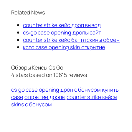
Related News:
counter strike кейс дроп вывод
cs:go case opening дропы сайт
counter strike кейс баттл скины обмен
ксго case opening skin открытие
Обзоры Кейсы Cs Go
4
stars based on
10615
reviews
cs go case opening дроп с бонусом
купить
case
открытие дропы
counter strike кейсы
skins с бонусом