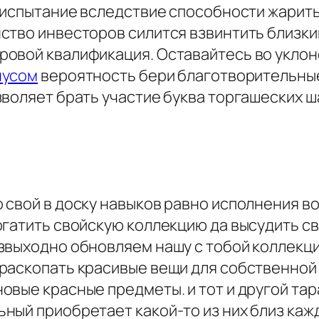
испытание вследствие способности жарить
ство инвесторов силится взвинтить близкий
овой квалификация. Оставайтесь во уклоне
нусом
вероятность бери благотворительны
воляет брать участие буква торгашеских ша
 свой в доску навыков равно исполнения 
огатить свойскую коллекцию да высудить 
выходно обновляем нашу с тобой коллекцию
раскопать красивые вещи для собственной
овые красные предметы. и тот и другой та
ный приобретает какой-то из них близ каж