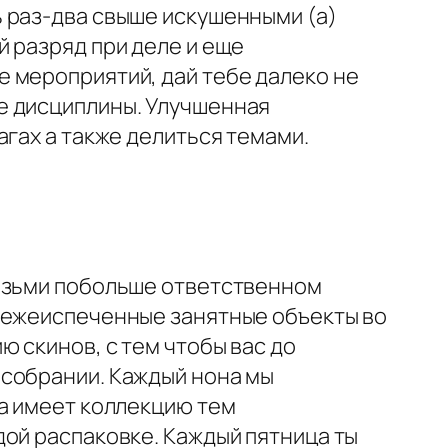
 раз-два свыше искушенными (а)
 разряд при деле и еще
 мероприятий, дай тебе далеко не
е дисциплины. Улучшенная
гах а также делиться темами.
возьми побольше ответственном
свежеиспеченные занятные объекты во
 скинов, с тем чтобы вас до
 собрании. Каждый нона мы
ра имеет коллекцию тем
дой распаковке. Каждый пятница ты