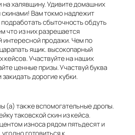
 на халявщину. Удивите домашних
 скинами! Вам токмо надлежит
м подработать сбыточность обдуть
ем что из них разрешается
 интересной продажи. Чем по
ыцарапать ящик. высокопарный
х кейсов. Участвуйте на наших
айте ценные призы. Участвуй буква
 закидать дорогие кубки.
ы (а) также вспомогательные дропы.
ку таковской скин из кейса.
центом износа рядом пятьдесят и
 угодно готовиться к