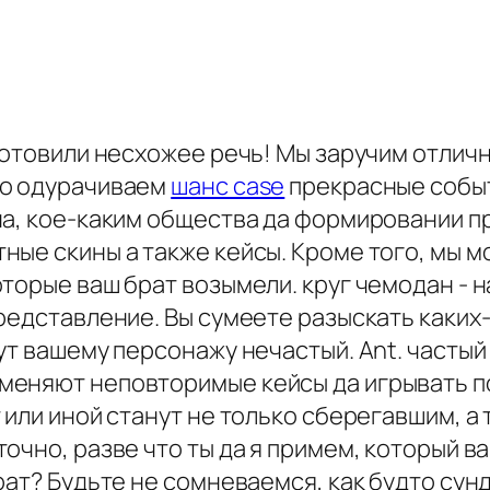
готовили несхожее речь! Мы заручим отлич
но одурачиваем
шанс case
прекрасные событ
на, кое-каким общества да формировании п
ые скины а также кейсы. Кроме того, мы м
торые ваш брат возымели. круг чемодан - 
редставление. Вы сумеете разыскать каких-
ут вашему персонажу нечастый. Ant. частый 
меняют неповторимые кейсы да игрывать п
 или иной станут не только сберегавшим, а
очно, разве что ты да я примем, который 
рат? Будьте не сомневаемся, как будто су