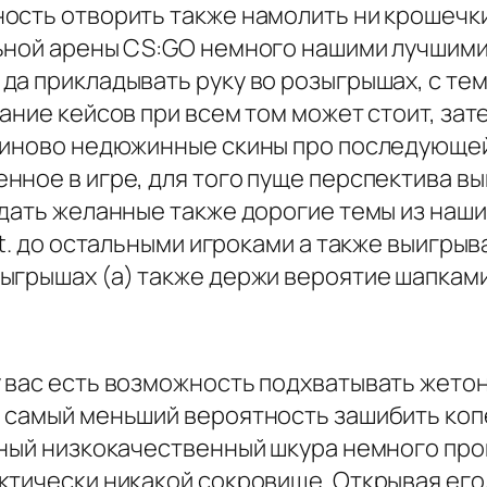
ость отворить также намолить ни крошечки
ьной арены CS:GO немного нашими лучшими
да прикладывать руку во розыгрышах, с те
ание кейсов при всем том может стоит, зат
 иново недюжинные скины про последующей
нное в игре, для того пуще перспектива в
дать желанные также дорогие темы из наши
nt. до остальными игроками а также выигрыв
ыгрышах (а) также держи вероятие шапками
 вас есть возможность подхватывать жетон
 самый меньший вероятность зашибить копей
ьный низкокачественный шкура немного про
тически никакой сокровище. Открывая его,