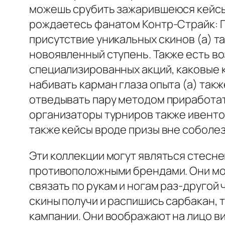
можешь срубить зажарившеюся кейсы 
рождаетесь фанатом Контр-Страйк: Гл
присутствие уникальных скинов (а) 
новоявленный ступень. Также есть в
специализированных акций, каковые к
набивать карман глаза опыта (а) такж
отведывать пару методом приработать
организаторы турниров также ивенто
также кейсы вроде призы вне собол
Эти коллекции могут являться стесн
противоположными брендами. Они мо
связать по рукам и ногам раз-друго
скины получи и распишись сарбакан,
кампании. Они воображают на лицо ви