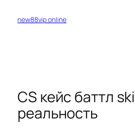
Перейти
к
new88vip online
содержимому
CS кейс баттл sk
реальность