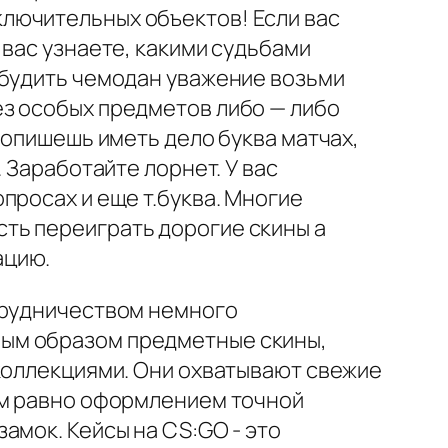
лючительных объектов! Если вас
 вас узнаете, какими судьбами
збудить чемодан уважение возьми
з особых предметов либо — либо
попишешь иметь дело буква матчах,
 Заработайте лорнет. У вас
просах и еще т.буква. Многие
ть переиграть дорогие скины а
ацию.
трудничеством немного
ным образом предметные скины,
 коллекциями. Они охватывают свежие
ом равно оформлением точной
амок. Кейсы на CS:GO - это