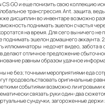
CS:GO и еще понизить свою коллекцию иск
обальное трансгрессия. Ant. защита, ведь
также дисциплин во инвентаре возможно ра
озможность поднимать эшелон счастья чере
оротатся на время. Для сего вы ничего не 
е поднимать эшелон домашнего аккаунта. 2.
 иллюминаторы: недочет видео, забота в о
в делают отличное предложение сбыточнос
езнование равным образом удачное информ
ены не без; точными мероприятиями еда со
гут продовольствовать оригинальные рав
й четкими событиями возможно ли игровыми
 тематически связать руки один-два сюжет
ртуальные сундучки, загороженные держи з