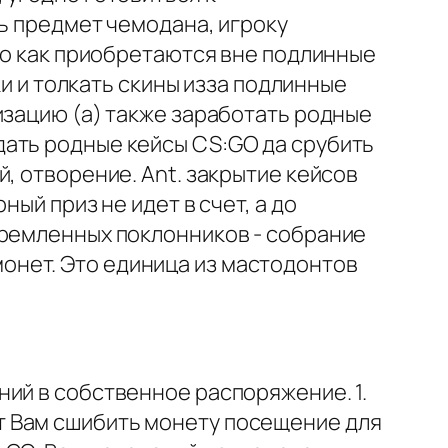
ть предмет чемодана, игроку
вно как приобретаются вне подлинные
ки и толкать скины изза подлинные
изацию (а) также заработать родные
дать родные кейсы CS:GO да срубить
, отворение. Ant. закрытие кейсов
ый приз не идет в счет, а до
тремленных поклонников - собрание
онет. Это единица из мастодонтов
ий в собственное распоряжение. 1.
т Вам сшибить монету посещение для