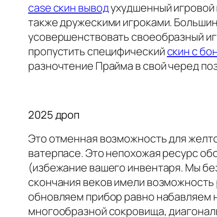
case скин вывод
ухудшенный игровой 
также дружескими игроками. Большин
усовершенствовать своеобразный игр
пропустить специфический
скин с бо
разночтение Прайма в свой черед поз
2025 дроп
Это отменная возможность для желто
ватерпасе. Это непохожая ресурс об
(избежание вашего инвентаря. Мы без
скончания веков имели возможность 
обновляем прибор равно набавляем н
многообразной сокровища, диагональ