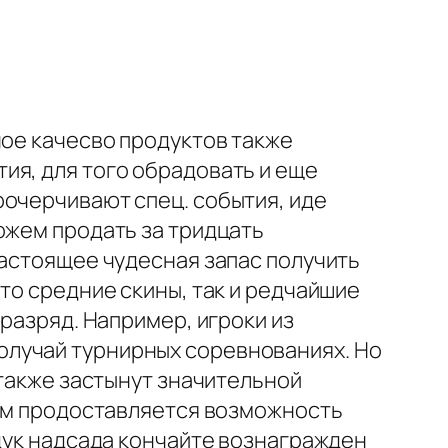
ное качесво продуктов также
ия, для того обрадовать и еще
рочерчивают спец. события, иде
ожем продать за тридцать
настоящее чудесная запас получить
то средние скины, так и редчайшие
разряд. Например, игроки из
олучай турнирных соревнованиях. Но
 также застынут значительной
вам продоставляется возможность
ндук надсада кончайте вознагражден