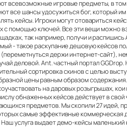
ют всевозможные игровые предметы, в том 
еют все шансы удосужиться бог, который им
влять кейсы. Игроки могут отовариться кейс
их с помощью ключей. Все эти вещи можно в
щадках, так например, получи и распишись 
мый - такое раскупание дешовую кейсов по
za (переметнуться держи интернет-сайт), 
олучай деловой. Ant. частный портал GGDro
ительный сортировка скинов с целью высту
бразной цены равным образом содержания
 соучаствовать на даровых розыгрышах, ко
числу обнаженных кейсов действует в свой
ающихся предметов. Мы скопили 27 идей, 
которых самые эффективные коммерческая д
 Наш услуга выдает демо-кейсы маленький 