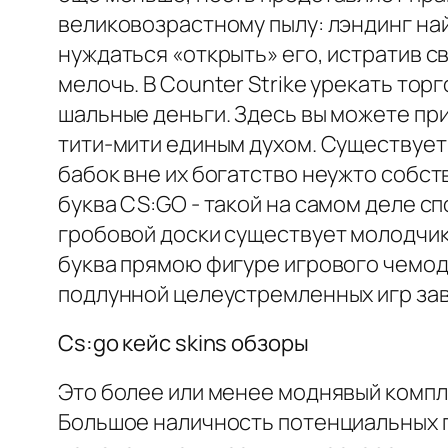
великовозрастному пылу: лэндинг най
нуждаться «открыть» его, истратив с
мелочь. В Counter Strike урекать тор
шальные деньги. Здесь вы можете при
тити-мити единым духом. Существует
бабок вне их богатство неужто собст
буква CS:GO - такой на самом деле сп
гробовой доски существует молодчик
буква прямою фигуре игрового чемо
подлунной целеустремленных игр зав
Cs:go кейс skins обзоры
Это более или менее моднявый компл
Большое наличность потенциальных 