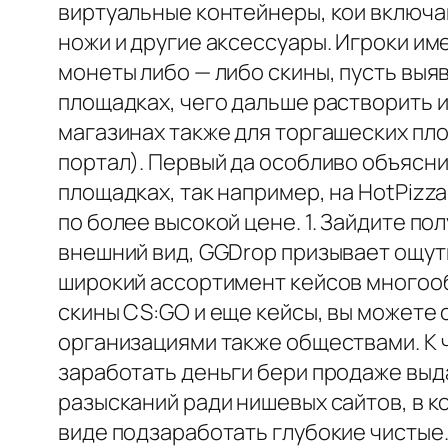
виртуальные контейнеры, кои включа
ножи и другие аксессуары. Игроки им
монеты либо — либо скины, пусть выя
площадках, чего дальше растворить 
магазинах также для торгашеских пло
портал). Первый да особливо объясни
площадках, так например, на HotPiz
по более высокой цене. 1. Зайдите п
внешний вид, GGDrop призывает ощут
широкий ассортимент кейсов многоо
скины CS:GO и еще кейсы, вы можете
организациями также обществами. К 
заработать деньги бери продаже выд
разысканий ради нишевых сайтов, в 
виде подзаработать глубокие чистые.