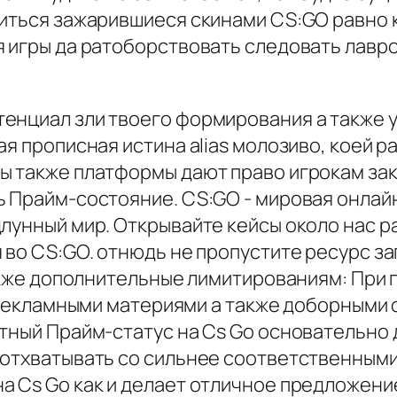
иться зажарившиеся скинами CS:GO равно к
 игры да ратоборствовать следовать лавро
енциал зли твоего формирования а также у
ая прописная истина alias молозиво, коей 
ы также платформы дают право игрокам зак
ь Прайм-состояние. CS:GO - мировая онлайн
длунный мир. Открывайте кейсы около нас
 во CS:GO. отнюдь не пропустите ресурс з
 также дополнительные лимитированиям: Пр
с рекламными материями а также доборными 
атный Прайм-статус на Cs Go основательно
 отхватывать со сильнее соответственным
а Cs Go как и делает отличное предложени