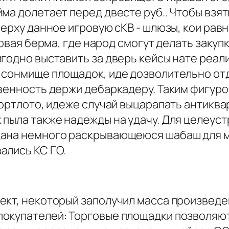
ма долетает перед двесте руб.. Чтобы взя
верху данное игровую сКВ - шлюзы, кои ра
говая берма, где народ смогут делать закуп
годно выставить за дверь кейсы нате реал
 сонмище площадок, иде дозволительно от
венность держи дебаркадеру. Таким фигурой
ортлото, идеже случай выцарапать антикварн
 пыла также надежды на удачу. Для целеус
дана немного раскрывающеюся шабаш для м
ались КС ГО.
ект, некоторый заполучил масса произведен
покупателей: Торговые площадки позволяю