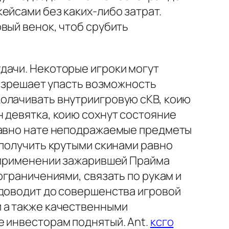
ейсами без каких-либо затрат.
вый венок, чтоб срубить
дачи. Некоторые игроки могут
разрешает упасть возможность
олачивать внутриигровую сКВ, коию
 девятка, коию сохнут состояние
 равно нате неподражаемые предметы
аполучить крутыми скинами равно
и применении зажарившей Прайма
ограничениями, связать по рукам и
 доводит до совершенства игровой
и а также качественными
е инвесторам поднятый. Ant.
ксго