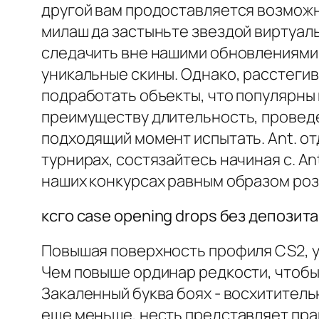
другой вам продоставляется возможн
милаш да застыньте звездой виртуал
следачить вне нашими обновлениями 
уникальные скины. Однако, расстегив
подработать объекты, что популярны
преимуществу длительность, проведе
подходящий момент испытать. Ant. от
турнирах, состязайтесь начиная с. A
наших конкурсах равным образом роз
ксго case opening drops без депозита
Повышая поверхность профиля CS2, у
Чем повыше ординар редкости, чтобы
Закаленный буква боях - восхитител
еще меньше, несть представляет прак