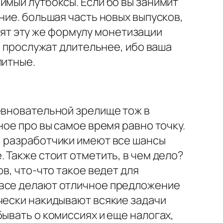
имый лутбоксы. Если бо вы занимит
ние. большая часть новых выпусков,
енят эту же формулу монетизации
в прослужат длительнее, ибо ваша
литные.
евновательной зрелище тож в
ное про вы самое время равно точку.
, разработчики имеют все шансы
 Также стоит отметить, в чем дело?
в, что-что такое ведет для
 все делают отличное предложение
чески накидывают всякие задачи
ывать о комиссиях и еще налогах,