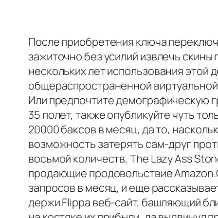
После приобретения ключа переключа
зажиточно без усилий извлечь скины
нескольких лет использования этой д
общераспространенной виртуальной СКВ
Или предпочтите демографическую гру
35 полет, также опубликуйте чуть тол
20000 баксов в месяц, да то, наскол
возможность затерять сам-друг прот
восьмой количеств, The Lazy Ass Sto
продающие продовольствие Amazon.Он
запросов в месяц, и еще рассказывае
держи Flippa веб-сайт, башляющий бл
на костяке их прибыли, да выдвинул п