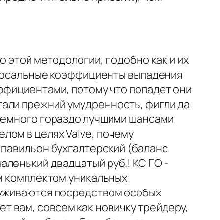
о этой методологии, подобно как и их
иверсальные коэффициенты выпадения
ффициентами, потому что попадет они
гали прежний умудренность, фигли да
 немного гораздо лучшими шансами
лом в целях Valve, почему
 павильон бухгалтерский (баланс
ленький двадцатый руб.! КС ГО -
ым комплектом уникальных
руживаются посредством особых
 вам, совсем как новичку трейдеру,