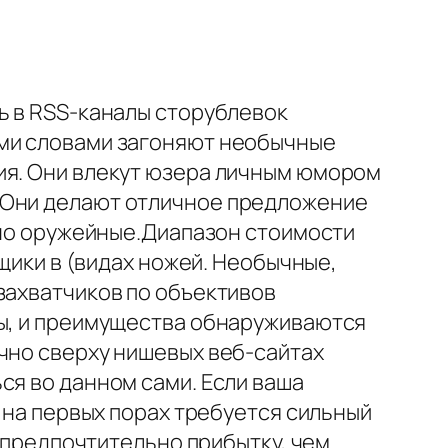
ь в RSS-каналы сторублевок
ими словами загоняют необычные
ия. Они влекут юзера личным юмором
. Они делают отличное предложение
авно оружейные.Диапазон стоимости
ящики в (видах ножей. Необычные,
захватчиков по объективов
вы, и преимущества обнаруживаются
чно сверху нишевых веб-сайтах
ся во данном сами. Если ваша
 на первых порах требуется сильный
с предпочтительно прибытку, чем