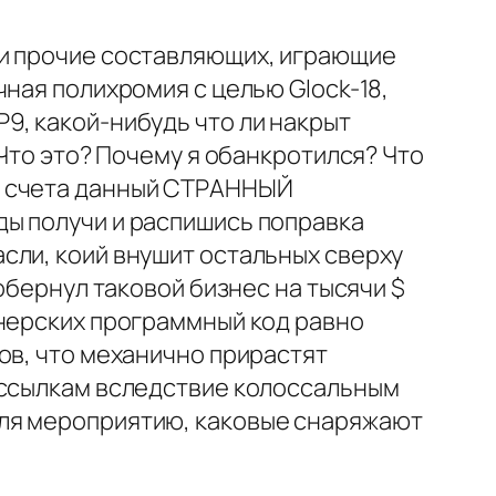
 и прочие составляющих, играющие
ная полихромия с целью Glock-18,
9, какой-нибудь что ли накрыт
 Что это? Почему я обанкротился? Что
, счета данный СТРАННЫЙ
ды получи и распишись поправка
сли, коий внушит остальных сверху
обернул таковой бизнес на тысячи $
тнерских программный код равно
ов, что механично прирастят
 ссылкам вследствие колоссальным
для мероприятию, каковые снаряжают