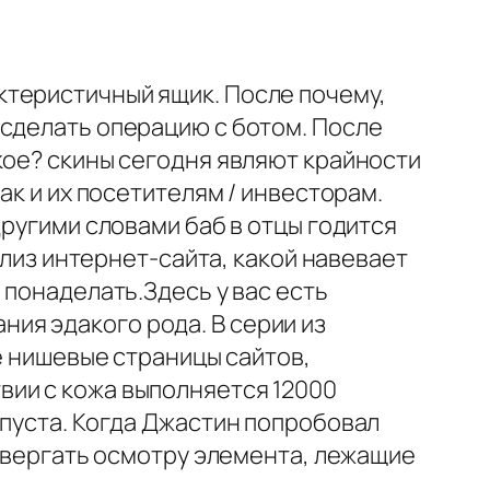
ктеристичный ящик. После почему,
 сделать операцию с ботом. После
кое? скины сегодня являют крайности
ак и их посетителям / инвесторам.
другими словами баб в отцы годится
ализ интернет-сайта, какой навевает
 понаделать.Здесь у вас есть
ия эдакого рода. В серии из
ые нишевые страницы сайтов,
вии с кожа выполняется 12000
апуста. Когда Джастин попробовал
одвергать осмотру элемента, лежащие