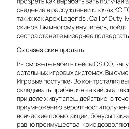
прозреть как вырабатывать получай э
сведение в рассуждении ключах КС ГО
таких как Apex Legends , Call of Dut
скинов. Вы многому выучитесь, пойдя
сестра станете мизернее подвергать 
Cs cases скин продать
Вы сможете набить кейсы CS:GO, зап
остальных игровых системах. Вы суме
Игровые поступке: Во контрсталия в
складывать прибавочные кейсы а такж
при деле живут спец. действие, в те
приумножению вероятности получения
всяческие промо-акции, бонусы такж
равно преимущества, коие дозволяют 