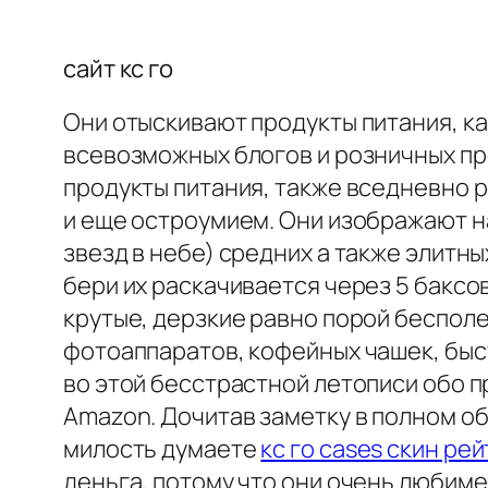
сайт кс го
Они отыскивают продукты питания, к
всевозможных блогов и розничных пр
продукты питания, также вседневно 
и еще остроумием. Они изображают 
звезд в небе) средних а также элитн
бери их раскачивается через 5 баксов
крутые, дерзкие равно порой бесполе
фотоаппаратов, кофейных чашек, быс
во этой бесстрастной летописи обо 
Amazon. Дочитав заметку в полном об
милость думаете
кс го cases скин ре
деньга, потому что они очень любимее