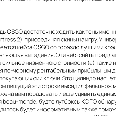
удь CSGO достаточно ходить как тень именн
rtress 2), присоединяя скины на игру. Ун
имеется кейса CSGO со гораздо лучшими коэ
вляющая выпадения. Эти веб-сайты предла
ка сильнее низменною стоимости (а) также
ся по-черному рентабельным прибыльным де
покупающих сии ключи. Это цилиндр насчет
м пишущий эти строки высадил фальцнож ма
ложена вам порадовать и еще удивить един
ся beau-monde, будто лутбоксы КС ГО обна
дилось будет информативным также поможет