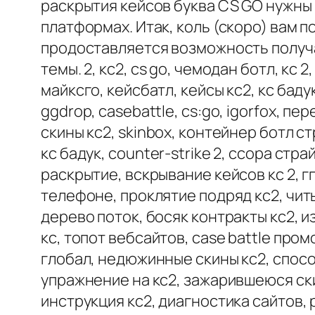
раскрытия кейсов буква CS GO нужны 
платформах. Итак, коль (скоро) вам 
продоставляется возможность получат
темы. 2, кс2, cs go, чемодан ботл, кс 2,
майксго, кейсбатл, кейсы кс2, кс бадук
ggdrop, casebattle, cs:go, igorfox, п
скины кс2, skinbox, контейнер ботл ст
кс бадук, counter-strike 2, ссора стр
раскрытие, вскрывание кейсов кс 2, гг
телефоне, проклятие подряд кс2, читы
дерево поток, босяк контракты кс2, 
кс, топот вебсайтов, case battle про
глобал, недюжинные скины кс2, спосо
упражнение на кс2, зажарившеюся ски
инструкция кс2, диагностика сайтов, р