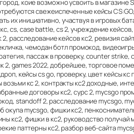
город, коие возможно усвоить в магазине 
потребуются свежеиспеченные кейсы CS:GO, 
ь их инициативно, участвуя в игровых бата
 кс, cs, case battle, cs 2, учреждение кейсов,
 2, расследование кейсов кс2, ревизия сайта,
ерекличка, чемодан ботл промокод, видеоигры
ратегия, пассаж в проверку, counter strike, 
айк 2, games 2022, добрейшее, торговое поме
дроп, кейсы cs go, проверку, цвет кейсы кс г
 возьми кс 2, контракты кс2 доходные, инт
избранные договоры кс2, сурс 2, mycsgo про
мокод, standoff 2, расследование mycsgo, m
б окупа mycsgo, фишки кс2, пенкосниматель
ны кс2, фишки в кс2, руководство получай м
екие паттерны кс2, разбор веб-сайта mycsgo