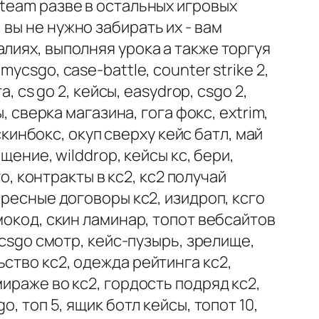
Steam разве в остальных игровых
вы не нужно забирать их - вам
лиях, выполняя урока а также торгуя
 mycsgo, case-battle, counter strike 2,
 cs go 2, кейсы, easydrop, csgo 2,
, сверка магазина, гога фокс, extrim,
скинбокс, окуп сверху кейс батл, май
щение, wilddrop, кейсы кс, бери,
о, контракты в кс2, кс2 получай
ересные договоры кс2, изидроп, ксго
мокод, скин ламинар, топот вебсайтов
ycsgo смотр, кейс-пузырь, зрелище,
ство кс2, одежда рейтинга кс2,
ираже во кс2, гордость подряд кс2,
, топ 5, ящик ботл кейсы, топот 10,