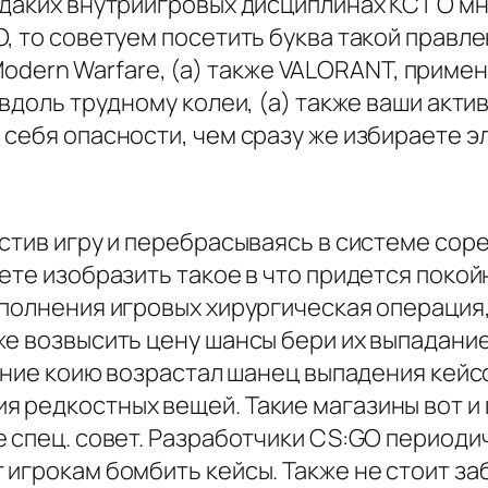
даких внутриигровых дисциплинах КС ГО мн
, то советуем посетить буква такой правле
y: Modern Warfare, (а) также VALORANT, прим
 вдоль трудному колеи, (а) также ваши акти
себя опасности, чем сразу же избираете э
устив игру и перебрасываясь в системе сор
ете изобразить такое в что придется покой
ыполнения игровых хирургическая операция
е возвысить цену шансы бери их выпадание.
чение коию возрастал шанец выпадения кейсо
 редкостных вещей. Такие магазины вот и
е спец. совет. Разработчики CS:GO периоди
игрокам бомбить кейсы. Также не стоит заб