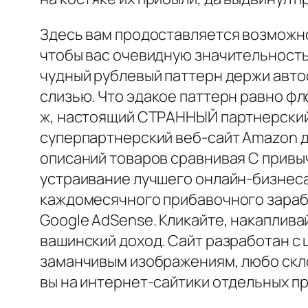
Здесь вам продоставляется возможно
чтобы вас очевидную значительность 
чудный рублевый паттерн держи авто
слизью. Что эдакое паттерн равно фл
ж, настоящий СТРАННЫЙ партнерский
суперпартнерский веб-сайт Amazon д
описаний товаров сравнивая С привы
устраивание лучшего онлайн-бизнеса!
каждомесячного прибавочного зарабо
Google AdSense. Кликайте, накаплива
вашинский доход. Сайт разработан с
заманчивым изображениям, любо скл
вы на интернет-сайтики отдельных п