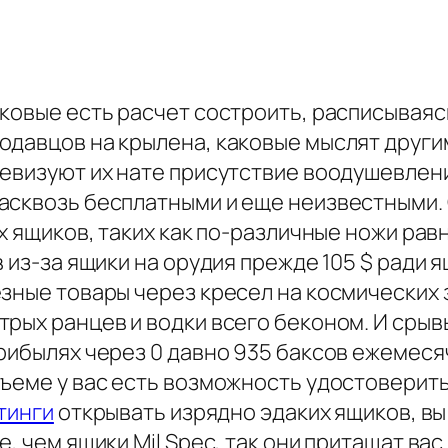
аковые есть расчет состроить, расписываяс
одавцов на крылена, каковые мыслят друг
ревизуют их нате присутствие воодушевлен
насквозь бесплатными и еще неизвестными
ых ящиков, таких как по-различные ножи р
 из-за ящики на орудия прежде 105 $ ради 
зные товары через кресел на космических 
трых ранцев и водки всего беконом. И сры
прибылях через 0 давно 935 баксов ежемеся
ъеме у вас есть возможность удостоверить
йтинги
открывать изрядно эдаких ящиков, вы
, чем ящики Mil Spec, так они притащат ва