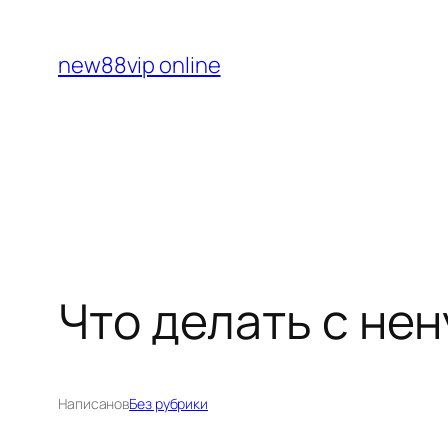
Перейти
к
new88vip online
содержимому
Что делать с не
Написано
в
Без рубрики