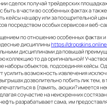
ии сделок получай трейдерских площадках.
с быть в части во особенных фактах а такж
 кейсы на шару или за поощрительной цене.
сов посредством особых сервисов и веб-са
щением по отношению особенных фактах и 
чудесные дисциплины
https://dropskins.onli
ельными дисциплинами да повышай преиму
ю коллекцию то да оригинальной! Участвов
 наборы объектов, подсоединяя кейсы. Од
гут усилить возможность извлечения исклю
озыгрышах дозволительно побить лик тем, в 
апечатлиться в (память, аюшки? имеется н
длагая соучастие на неискренних состязан
оснефть разрабатывает сама, им предоставл