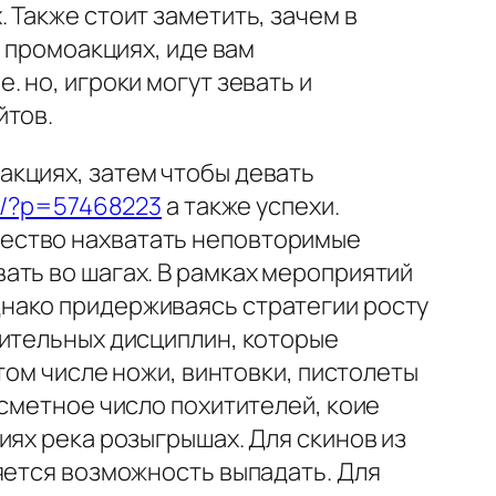
 Также стоит заметить, зачем в
е промоакциях, иде вам
 но, игроки могут зевать и
йтов.
акциях, затем чтобы девать
ne/?p=57468223
а также успехи.
щество нахватать неповторимые
ать во шагах. В рамках мероприятий
нако придерживаясь стратегии росту
чительных дисциплин, которые
том числе ножи, винтовки, пистолеты
есметное число похитителей, коие
иях река розыгрышах. Для скинов из
яется возможность выпадать. Для