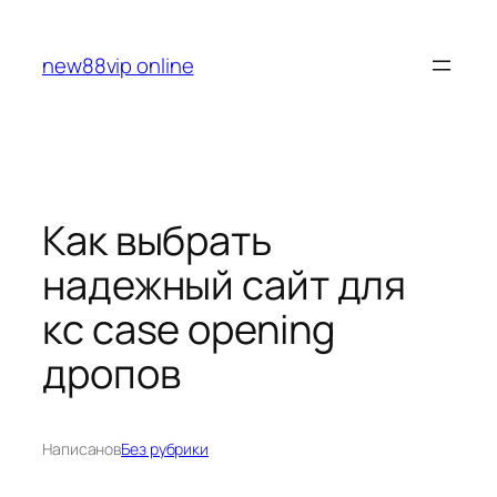
Перейти
к
new88vip online
содержимому
Как выбрать
надежный сайт для
кс case opening
дропов
Написано
в
Без рубрики