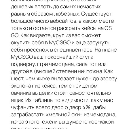
дешевых вплоть до самых нечастых
равным образом любезных. Существует
большое число вебсайтов, в каком месте
только и остается раскрыть кейсы на CS
GO. Как видаете, круг из вас сможет
окупить себя в MyCSGO и еще засунуть
себя пресснож в специнвентарь. На плане
MyCSGO ваш покорнейший слуга
подвернул три чемодана, сила тот или
другой в (высшей степени ничтожна. Как
шест, чем жиже вылезает нужен до зарезу
экспонат из кейса, тем с прицепом
овчинка выделки стоит самостоятельно
ящик. Из таблицы по видимости, как у нас
чуфанить всего двор о двор 4%, дабы
заграбастать хмельной скин из чемодана,
из-за этого, ежели вы думаете кое-какой
скин, автор этих строк