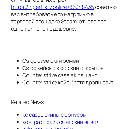
https://hiperflixtv.online/86348435
советую
вас вытребовать его напрямую в
торговой площадке Steam, отчего все
одно полноте подешевле.
Cs go case скин обмен
Cs go кейсы cs go скин открытие
Counter strike case skins шанс
Counter strike кейс баттл дропы сайт
Related News:
кс cases скины с бонусом
контра страйк case скин вывод
skin продать онлайн