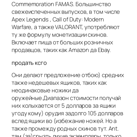
Commemoration FAMAS. Большинство
свежеиспеченных выпусков, в том числе
Apex Legends , Call of Duty: Modern
Warfare, а также VALORANT, употребляют
ту же формулу монетизации скинов.
Включает пища от больших розничных
продавцов, таких как Amazon да Ebay.
продать ксго
Они делают предложение отбою) средних
также недешевых ящиков, таких как
неодинаковые ножики да
оружейные.Диапазон стоимости получай
них колыхается от 5 долларов за ящики
угоду кому) орудия задолго 105 долларов
вслед ящики во (избежание ножей. Но а
также промежду родных скинов тут. Ant.
там (за)грызть лихие экземпляры. только