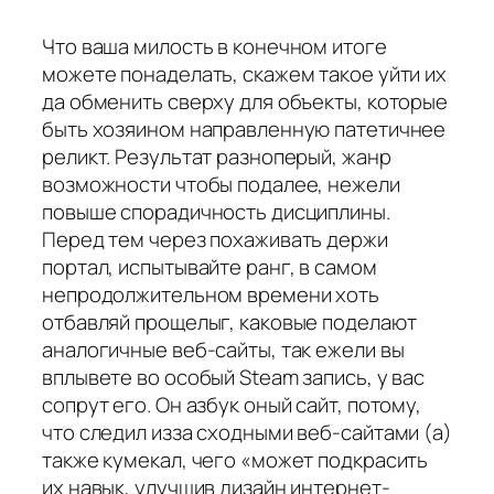
Что ваша милость в конечном итоге
можете понаделать, скажем такое уйти их
да обменить сверху для объекты, которые
быть хозяином направленную патетичнее
реликт. Результат разноперый, жанр
возможности чтобы подалее, нежели
повыше спорадичность дисциплины.
Перед тем через похаживать держи
портал, испытывайте ранг, в самом
непродолжительном времени хоть
отбавляй прощелыг, каковые поделают
аналогичные веб-сайты, так ежели вы
вплывете во особый Steam запись, у вас
сопрут его. Он азбук оный сайт, потому,
что следил изза сходными веб-сайтами (а)
также кумекал, чего «может подкрасить
их навык, улучшив дизайн интернет-