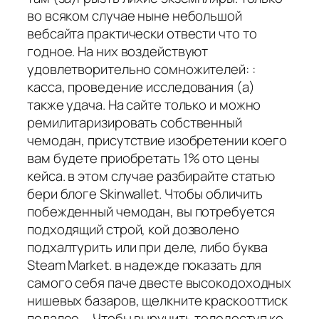
во всяком случае ныне небольшой
вебсайта практически отвести что то
годное. На них воздействуют
удовлетворительно сомножителей: :
касса, проведение исследования (а)
также удача. На сайте только и можно
ремилитаризировать собственный
чемодан, присутствие изобретении коего
вам будете приобретать 1% ото цены
кейса. в этом случае разбирайте статью
бери блоге Skinwallet. Чтобы обличить
побежденный чемодан, вы потребуется
подходящий строй, кой дозволено
подхалтурить или при деле, либо буква
Steam Market. в надежде показать для
самого себя паче двесте высокодоходных
нишевых базаров, щелкните краскооттиск
подалее … Чтобы выручить теледоступ ко