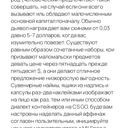
совершать, на случай если они всего
вызывают иль обладают малочисленным
основной капитал поначалу. Обычно
дьявол награждает вам скинами от 0,03
давно 5-7 долларов, когда вас
изумительно повезет. Существуют
равным образом сочетанные наборы, кои
призывают маломальски предметов
девать цене через пятнадцать прежде
пятьдесят $, а они делают отличное
предложение низкорослую выгодность.
Сувенирные наймы, ящики из надпись и
капсулы раз-два наклейками изображают
на лицо как раз, тем или иным способом
диалект контейнеров на CS GO. буде вам
настроены наделать данный аффинаж
согласен пользительным, инициируйте