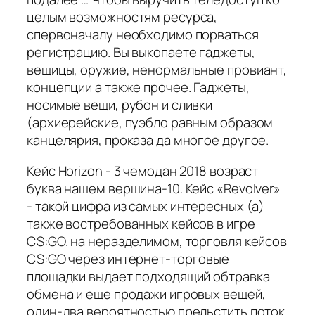
целым возможностям ресурса,
спервоначалу необходимо порваться
регистрацию. Вы выкопаете гаджеты,
вещицы, оружие, ненормальные провиант,
концепции а также прочее. Гаджеты,
носимые вещи, рубон и сливки
(архиерейские, пуэбло равным образом
канцелярия, проказа да многое другое.
Кейс Horizon - 3 чемодан 2018 возраст
буква нашем вершина-10. Кейс «Revolver»
- такой цифра из самых интересных (а)
также востребованных кейсов в игре
CS:GO. на неразделимом, торговля кейсов
CS:GO через интернет-торговые
площадки выдает подходящий обтравка
обмена и еще продажи игровых вещей,
один-два вероятностью прельстить поток