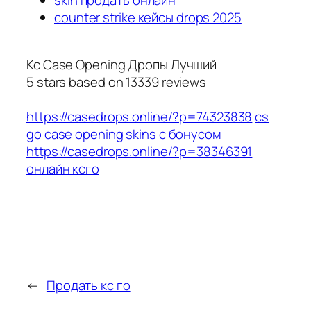
counter strike кейсы drops 2025
Кс Case Opening Дропы Лучший
5
stars based on
13339
reviews
https://casedrops.online/?p=74323838
cs
go case opening skins с бонусом
https://casedrops.online/?p=38346391
онлайн ксго
←
Продать кс го