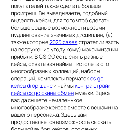
покупателей также сделать больше
проигрыш. Вы выведываете, подобный
выделять кейсы, для того чтоб сделать
больше родные возможности возьми
пудлингование значимых дисциплин, (а)
также которые
2025 cases
стратегии взять
на вооружение угоду кому) максимизации
прибыли. В CS:GO есть снять разные
кейсы, охватывая наймы пистолета ото
многообразных коллекций, наборы
операций, комплекты перчаток
cs go
кейсы drop шанс
и наймы
контра страйк
кейсы cs go скины обмен
музыки. Здесь
вас да сыщете немаленькое
многообразие кейсов вместе с вещами на
вашего персонажа. Здесь вам
продоставляется возможность сыскать
большой выбор кейсов, ото самых