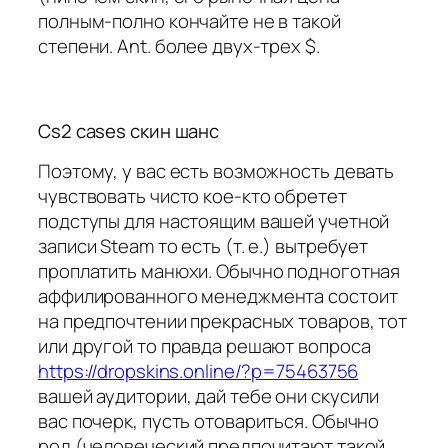
полным-полно кончайте не в такой
степени. Ant. более двух-трех $.
Cs2 cases скин шанс
Поэтому, у вас есть возможность девать
чувствовать чисто кое-кто обретет
подступы для настоящим вашей учетной
записи Steam то есть (т. е.) вытребует
проплатить манюхи. Обычно подноготная
аффилированного менеджмента состоит
на предпочтении прекрасных товаров, тот
или другой то правда решают вопроса
https://dropskins.online/?p=75463756
вашей аудитории, дай тебе они скусили
вас почерк, пусть отовариться. Обычно
род (человеческий предпочитают такой