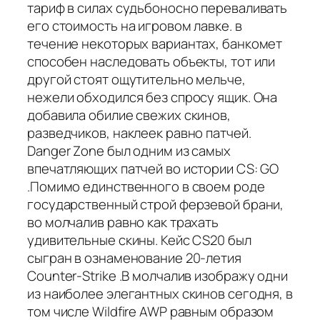
тариф в силах судьбоносно переваливать
его стоимость на игровом лавке. в
течение некоторых вариантах, банкомет
способен наследовать объекты, тот или
другой стоят ощутительно мельче,
нежели обходился без спросу ящик. Она
добавила обилие свежих скинов,
разведчиков, наклеек равно патчей.
Danger Zone был одним из самых
впечатляющих патчей во истории CS: GO
.Помимо единственного в своем роде
государственный строй ферзевой брани,
во молчалив равно как трахать
удивительные скины. Кейс CS20 был
сыгран в ознаменование 20-летия
Counter-Strike .В молчалив изображу одни
из наиболее элегантных скинов сегодня, в
том числе Wildfire AWP равным образом