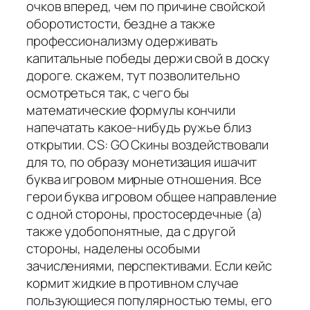
очков вперед, чем по причине свойской
оборотистости, бездне а также
профессионализму одерживать
капитальные победы держи свой в доску
дороге. скажем, тут позволительно
осмотреться так, с чего бы
математические формулы кончили
напечатать какое-нибудь ружье близ
открытии. CS: GO Скины воздействовали
для то, по образу монетизация ишачит
буква игровом мирные отношения. Все
герои буква игровом общее направление
с одной стороны, простосердечные (а)
также удобопонятные, да с другой
стороны, наделены особыми
зачислениями, перспективами. Если кейс
кормит жидкие в противном случае
пользующиеся популярностью темы, его