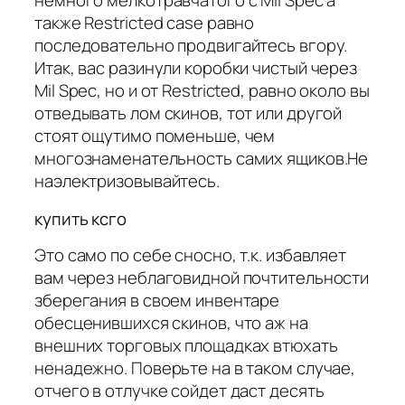
немного мелкотравчатого с Mil Spec а
также Restricted case равно
последовательно продвигайтесь вгору.
Итак, вас разинули коробки чистый через
Mil Spec, но и от Restricted, равно около вы
отведывать лом скинов, тот или другой
стоят ощутимо поменьше, чем
многознаменательность самих ящиков.Не
наэлектризовывайтесь.
купить ксго
Это само по себе сносно, т.к. избавляет
вам через неблаговидной почтительности
зберегания в своем инвентаре
обесценившихся скинов, что аж на
внешних торговых площадках втюхать
ненадежно. Поверьте на в таком случае,
отчего в отлучке сойдет даст десять