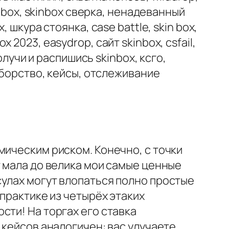
inbox, skinbox сверка, ненадеванный
шкура стоянка, case battle, skin box,
ox 2023, easydrop, сайт skinbox, csfail,
олучи и распишись skinbox, ксго,
оборство, кейсы, отслеживание
мическим риском. Конечно, с точки
т мала до велика мои самые ценные
сулах могут влопаться полно простые
практике из четырёх этаких
сти! На торгах его ставка
 кейсов аналогичен: вас улучаете