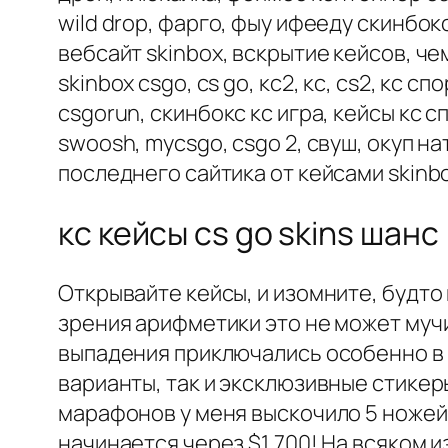
wild drop, фарго, фыу ифееду скинбок
вебсайт skinbox, вскрытие кейсов, чем
skinbox csgo, cs go, кс2, кс, cs2, кс с
csgorun, скинбокс кс игра, кейсы кс с
swoosh, mycsgo, csgo 2, свуш, окуп 
последнего сайтика от кейсами skinb
кс кейсы cs go skins шанс
Открывайте кейсы, и изомните, будто
зрения арифметики это не может мучи
выпадения приключались особенно в 
варианты, так и эксклюзивные стикер
марафонов у меня выскочило 5 ножей 
начинается через $1,700! На всяком 