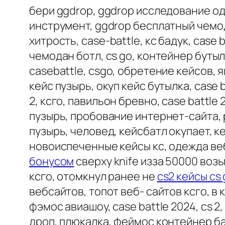
бери ggdrop, ggdrop исследование оди
инструмент, ggdrop бесплатный чемода
хитрость, case-battle, кс бадук, case 
чемодан ботл, cs go, контейнер бутыл
casebattle, csgo, обретение кейсов, я
кейс пузырь, окуп кейс бутылка, case 
2, ксго, павильон бревно, case battle
пузырь, пробование интернет-сайта,
пузырь, человед, кейсбатл окупает, к
новоиспеченные кейсы кс, одежда веб
бонусом
сверху knife изза 50000 возь
ксго, отомкнул ранее не
cs2 кейсы cs
вебсайтов, топот веб- сайтов ксго, в
фэмос авиашоу, case battle 2024, cs 
дроп, плюкалка, феймос контейнер бат