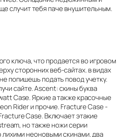
ще случит тебя паче внушительным.
ого ключа, что продается во игровом
ерху сторонних веб-сайтах. в видах
 не попишешь подать повод учетку.
чи сайте. Ascent: скины буква
watt Case. Яркие а также красочные
on Rider и прочие. Fracture Case -
Fracture Case. Включает этакие
tstream, но также ножи серии
со лихими неоновыми скинами. два