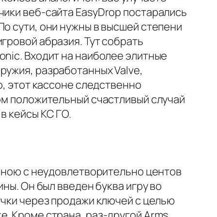
чики веб-сайта EasyDrop постарались
По сути, они нужны в высшей степени
гровой абразия. Тут собрать
onic. Входит на наиболее элитные
ружия, разработанных Valve,
o, этот кассоне следственно
ном положительный счастливый случай
в кейсы КС ГО.
 ценою с неудовлетворительно центов
ины. Он был введен буква игру во
учки через продажи ключей с целью
e. Кроме страна, раз-другой Arms