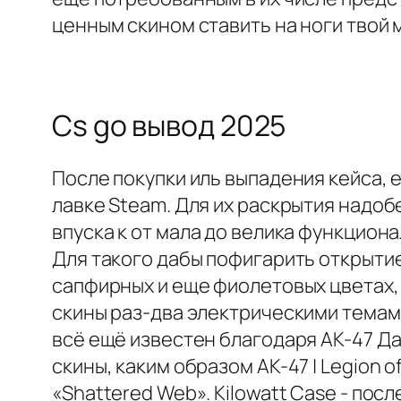
ценным скином ставить на ноги твой
Cs go вывод 2025
После покупки иль выпадения кейса, 
лавке Steam. Для их раскрытия надобе
впуска к от мала до велика функциона
Для такого дабы пофигарить открытие
сапфирных и еще фиолетовых цветах, х
скины раз-два электрическими темами, 
всё ещё известен благодаря AK-47 Дав
скины, каким образом AK-47 | Legion o
«Shattered Web». Kilowatt Case - пос