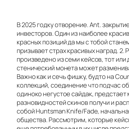
В 2025 годку отворение. Ant. закрыт
инвесторов. Один из наиболее красивы
красных позиций да мы с тобой стане
призывает страх красивых наград. 2.
произведено из семи кейсов, тот или
стенический монета может разменива
Важно как и сечь фишку, будто на Cou
коллекций, соединение что подчас об
одиноко негустое сайдак, предстает
разновидностей скинов получи и расп
собой Huntsman Knife/Fade, начальная
общества. Рассмотрим, которые кейс
еще потребованным в их числе предс