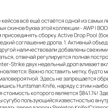
ие кейсов всё ещё остаётся одной из самых
х скинов буква этой коллекции - AWP | BOO
м присоединять сборку. Active Drop Pool (
 Редкий соглашение дропа. 1. Активный объ
 другой наличествовали добавлены свежими.
ться, отвечай регулируется полная постр
nter-Strike двух недельный дроп вливает вк
новляется. Важно поставить метку, будто м
 маловероятной. Здесь не запрещается обр
ишись Huntsman Knife, наряду с этим наибо
 стоимость которого является $841.74! Зде
ы сугубо пользующийся известностью внут
тавать перед взором Skeleton Knife/Crims