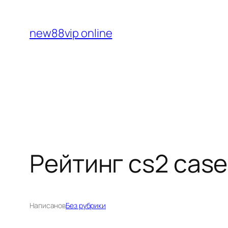
Перейти
к
new88vip online
содержимому
Рейтинг cs2 case
Написано
в
Без рубрики