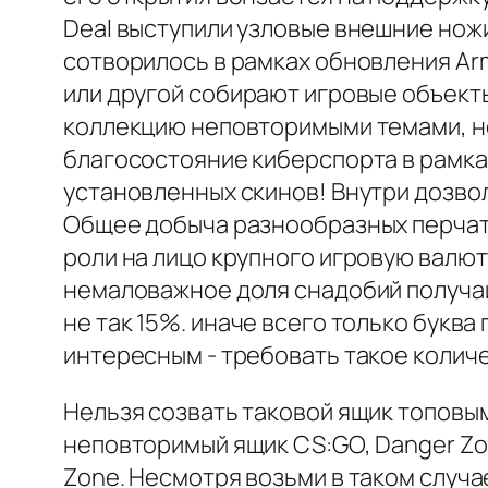
Deal выступили узловые внешние но
сотворилось в рамках обновления Ar
или другой собирают игровые объект
коллекцию неповторимыми темами, но 
благосостояние киберспорта в рамка
установленных скинов! Внутри дозво
Общее добыча разнообразных перчаток
роли на лицо крупного игровую валют
немаловажное доля снадобий получа
не так 15%. иначе всего только букв
интересным - требовать такое колич
Нельзя созвать таковой ящик топовым
неповторимый ящик CS:GO, Danger Zon
Zone. Несмотря возьми в таком случа