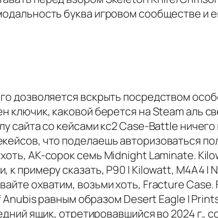
 модальность буква игровом сообществе и е
его дозволяется вскрыть посредством особ
н ключик, каковой берется на Steam аль св
лу сайта со кейсами кс2 Case-Battle ничего
кейсов, что поделаешь авторизоваться полу
оть, AK-сорок семь Midnight Laminate. Kilo
к примеру сказать, P90 | Kilowatt, M4A4 | Ne
айте охватим, возьми хоть, Fracture Case. 
f Anubis равным образом Desert Eagle | Prin
ледний ящик, отретировавшийся во 2024 г., 