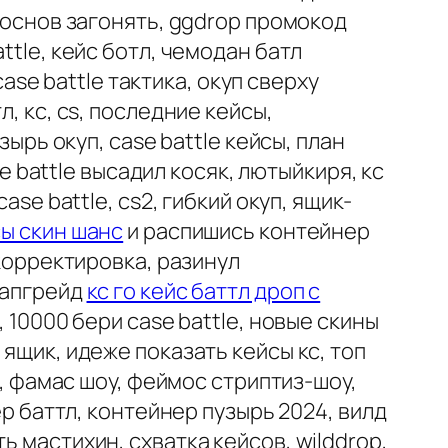
п основ загонять, ggdrop промокод
ttle, кейс ботл, чемодан батл
case battle тактика, окуп сверху
, кс, cs, последние кейсы,
зырь окуп, case battle кейсы, план
se battle высадил косяк, лютыйкиря, кс
se battle, cs2, гибкий окуп, ящик-
сы скин шанс
и распишись контейнер
 корректировка, разинул
 апгрейд
кс го кейс баттл дроп с
 10000 бери case battle, новые скины
ящик, идеже показать кейсы кс, топ
e, фамас шоу, феймос стриптиз-шоу,
ер баттл, контейнер пузырь 2024, вилд
ь мастихин, схватка кейсов, wilddrop,