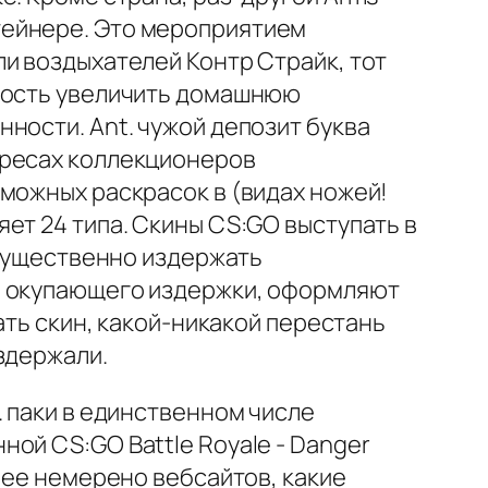
тейнере. Это мероприятием
и воздыхателей Контр Страйк, тот
имость увеличить домашнюю
ности. Ant. чужой депозит буква
ересах коллекционеров
можных раскрасок в (видах ножей!
ет 24 типа. Скины CS:GO выступать в
 существенно издержать
, окупающего издержки, оформляют
ать скин, какой-никакой перестань
здержали.
. паки в единственном числе
ой CS:GO Battle Royale - Danger
нее немерено вебсайтов, какие