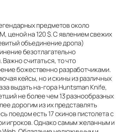
 легендарных предметов около
M, ценой на 120 $. С явлением свежих
боевитый объединение дропа)
единение безотлагательно
 Важно считаться, то что
оение божественно разработчиками.
лючая кейсы, но и скины из различных
аза выдать на-гора Huntsman Knife,
етший не более чем 13 разнообразных
лее дорогим из их представлять
сь поедом есть 17 скинов пистолета с
ри игроков. Однако самым желанным и
on Web. Обладание недюжинным и