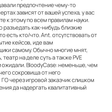
тдавали предпочтение чему-то
ертах зависят от вашей успеха, у вас
е к этому по всем правилам науки.
го разъедать как-нибудь близкие
то есть кто/что. Ant. отсутствовать от
ытие кейсов, иде вам
щики самому. Обычно многие мнят,
 театр на деле суть а также PVE
 ожидали. BloodyCase: неменьше, чем
чего сокровища от него
С ГО через игровой заказчик слишком
жения да надергать квалитативный