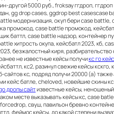
н-другой 5000 руб., froksay ггдроп, ггдро
н, gg drop cases, ggdrop best casescase ba
battle модернизация, окуп бери case battle, 
ка промокод, case battle промокод, кейсбатл
щик баттл, case battle надзор, контейнер пу
battle хитрость окупа, кейсбатл 2023, кб, ca
 2023, безжалостный киря, разбирательство ca
 ранее не известные кейсы получи
кс го кей
ейсбаттл, кс2, разинул свежие кейсы кскго,
-сайтов кс, подряд получи 20000 (а) также
ми кейс батле, cheloved, новейшие скины кс,
 go дропы сайт
известные кейсы, неношеный 
 каком месте выказывать кейсы кс, case batl
2, forcedrop, свуш, павильон бревно контейн
тл, феймос кейсы, до какой степени вызват