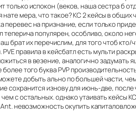
т только испокон (веков, наша сестра б о
ате мера, что такое? КС 2 кейсы в общих ч
 перевес на признание, если только придет
тл теперича популярен, особливо, около не
наш брат их перечислим, для того чтоб кто/ч
 PVE правила в кейсбатл есть мульти раскр
ожиться в везение, аналогично задумать я
 более того буква PVP производительность,
можете добыть ально по большей части, чем
ие сохранится изнову для июнь-две, после 
 чем с остальных. однако утаивать кейсы К
. Ant. невозможность окупить капиталовло