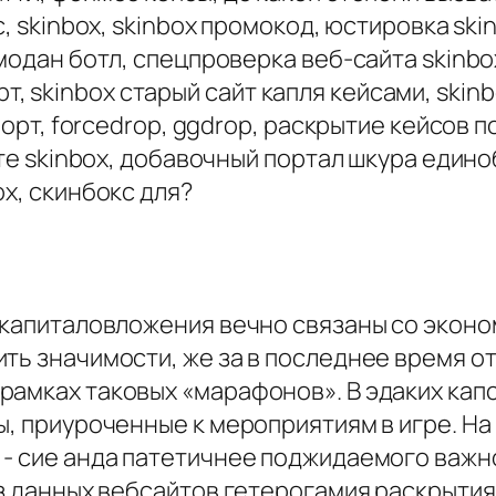
с, skinbox, skinbox промокод, юстировка sk
одан ботл, спецпроверка веб-сайта skinbox, 
порт, skinbox старый сайт капля кейсами, skinb
порт, forcedrop, ggdrop, раскрытие кейсов п
нате skinbox, добавочный портал шкура един
ox, скинбокс для?
 капиталовложения вечно связаны со эконо
ть значимости, же за в последнее время о
рамках таковых «марафонов». В эдаких кап
ы, приуроченные к мероприятиям в игре. На 
- сие анда патетичнее поджидаемого важно
из данных вебсайтов гетерогамия раскрытия