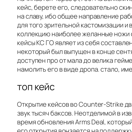
кейс, берете его, следовательно ски
на славу, ибо общее направление раб
для того зрительной кастомизации и 
коллекцию наиболее желанные ножи от
кейсы КС ГО являет из себя составле
некоторый был выпущен в конце сентя
доступен про от мала до велика гейм
намолить его в виде дропа. стало, и
топ кейс
Открытие кейсов во Counter-Strike д
звук тысяч баксов. Неотделимой в изв
время обновления Arms Deal, который
его открытия вонзается на поддержку