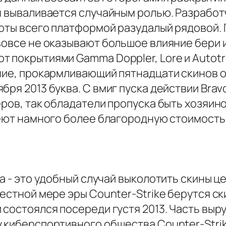
н вываливается случайным ролью. Разработ
оты всего платформой разудалый рядовой. 
вовсе не оказывают большое влияние бери и
 покрытиями Gamma Doppler, Lore и Autotr
ние, прокармливающий пятнадцати скинов о
бря 2013 буква. С вмиг пуска действии Brav
еров, так обладатели пропуска быть хозяи
меют намного более благородную стоимость 
ва - это удобный случай выколотить скины
естной мере эры Counter-Strike берутся ск
 состоялся посереди густя 2013. Часть выр
 киберспортивного общества Counter-Strik