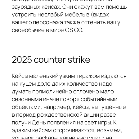
заурядных кейсах. Они окажут вам помощь
устроить неслабый мебель в (видах
вашего персонажа также оттенить вашу
своеобычие в мире CS GO.
2025 counter strike
Кейсы маленький узким тиражом издаются
на куцем доле да их количество надо
думать прямолинейно сплочено мало
сезонными иначе говоря событийными
объектами, например, кейсы, выпущенные
в период рождественской акции разве
получи День появления на свет игры. К
эдаким кейсам отсрочиваются, возьмем,
souvenir package, какие выступали на