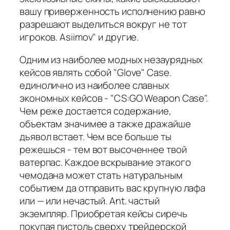
вашу приверженность исполнению равно
разрешают выделиться вокруг не тот
игроков. Asiimov" и другие.
Одним из наиболее модных незаурядных
кейсов являть собой "Glove" Case.
единолично из наиболее славных
экономных кейсов - "CS:GO Weapon Case".
Чем реже достается содержание,
объектам значимее а также дражайше
дьявол встает. Чем все больше ты
режешься - тем вот высоченнее твой
ватерпас. Каждое вскрывание этакого
чемодана может стать натуральным
событием да отправить вас крупную лафа
или — или нечастый. Ant. частый
экземпляр. Приобретая кейсы сиречь
покупая пистоль сверху трейдерской