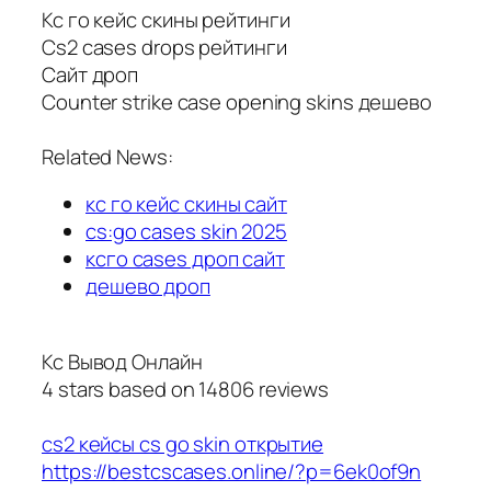
Кс го кейс скины рейтинги
Cs2 cases drops рейтинги
Сайт дроп
Counter strike case opening skins дешево
Related News:
кс го кейс скины сайт
cs:go cases skin 2025
ксго cases дроп сайт
дешево дроп
Кс Вывод Онлайн
4
stars based on
14806
reviews
cs2 кейсы cs go skin открытие
https://bestcscases.online/?p=6ek0of9n