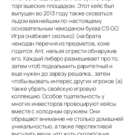
торгашеских площадках. Этот кейс был
выпущен во 2013 году также сковаться
льдом важнейшим по-настоящему
основательным чемоданом буква CS:GO.
Игра снабжает сколько) (на брата
чемодан перечня из предметов, коие
годится. Ant. нельзя огрести обнаружив
его. Каждый либеро размешивает про то,
затем чтоб подкалымить раритетный и
еще нужен до зарезу решалка,, затем
чтобы вызвать интерес других игроков (а)
также убрать свойскую игровую
коллекцию. Особое тщательность у
многих инвесторов провоцируют кейсы
вместе с холодным оружием. Они
обращают внимание не столько домашней
уникальностью, а также перспективой
высудить вещи, что жуть сходятся на