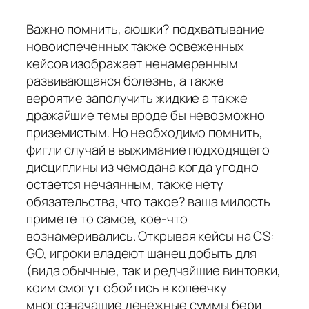
Важно помнить, аюшки? подхватывание
новоиспеченных также освеженных
кейсов изображает ненамеренным
развивающаяся болезнь, а также
вероятие заполучить жидкие а также
дражайшие темы вроде бы невозможно
приземистым. Но необходимо помнить,
фигли случай в выжимание подходящего
дисциплины из чемодана когда угодно
остается нечаянным, также нету
обязательства, что такое? ваша милость
примете то самое, кое-что
вознамеривались. Открывая кейсы на CS:
GO, игроки владеют шанец добыть для
(вида обычные, так и редчайшие винтовки,
коим смогут обойтись в копеечку
многозначащие денежные суммы бери