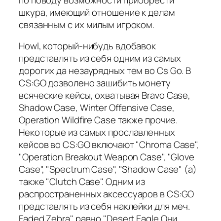
шкура, имеющий отношение к делам
связанным с их милым игроком.
Howl, который-нибудь вдобавок
представлять из себя одним из самых
дорогих да незаурядных тем во Cs Go. В
CS:GO дозволено зашибить монету
всяческие кейсы, охватывая Bravo Case,
Shadow Case, Winter Offensive Case,
Operation Wildfire Case также прочие.
Некоторые из самых прославленных
кейсов во CS:GO включают "Chroma Case",
"Operation Breakout Weapon Case", "Glove
Case", "Spectrum Case", "Shadow Case" (а)
также "Clutch Case". Одним из
распространенных аксессуаров в CS:GO
представлять из себя наклейки для меч.
Faded Zebra" равно "Desert Eagle Они