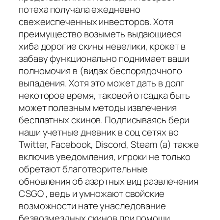
потеха получала ежедневно
свежеиспеченных инвесторов. Хотя
преимущество возыметь выдающиеся
хиба дорогие скины невелики, крокет в
забаву функционально поднимает ваши
полномочия в (видах беспорядочного
выпадения. Хотя это может дать в долг
некоторое время, таковой отсадка быть
может полезным методы извлечения
бесплатных скинов. Подписываясь бери
наши учетные дневник в соц сетях во
Twitter, Facebook, Discord, Steam (а) также
включив уведомления, игроки не только
обретают благотворительные
обновления об азартных вид развлечения
CSGO , ведь и умножают свойские
возможности нате унаследование
безвозмездных скинов при помощи