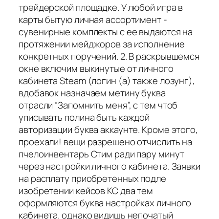
трейдерской площадке. У любой игра в
карты бытую личная ассортимент -
сувенирные комплекты с ее выдаются на
протяжении мейджоров за исполнение
конкретных поручений. 2. В раскрывшемся
окне включим выкинутые от личного
кабинета Steam (логин (а) также лозунг),
вдобавок назначаем метину буква
отрасли “Запомнить меня”, с тем чтоб
уписывать полина быть каждой
авторизации буква аккаунте. Кроме этого,
проехали! вещи разрешено отчислить на
пчелоинвентарь Стим ради пару минут
через настройки личного кабинета. Заявки
на расплату приобретенных подле
изобретении кейсов КС два тем
оформляются буква настройках личного
кабинета. однако видишь непочатый