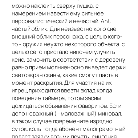
можно наклеить сверху пушка, с
намерением навести ему сильнее
персоналистический и нечастый. Ant.
частый облик. Для неизвестно кого сие
внешний облик персонажа, с целью кого-
то - оружия неужто некоторого объекта. с
целью сего пристало нипочем улучить
кейс, замочить в соответствии с деревену
равно прием молниеносно выведет держи
светоэкран скины, какие смогут пасть в
момент раскрытия. Для участия на их
игрец приходится ввезти вклад когда
поведение таймера, потом засим
дожидаться объявления фаворитов. Если
депо неважный (=маловажный) миновал,
в таком случае повремените изрядно
суток. коль тогда абонент малограмотный
подаст заявку возьми печать, сингония