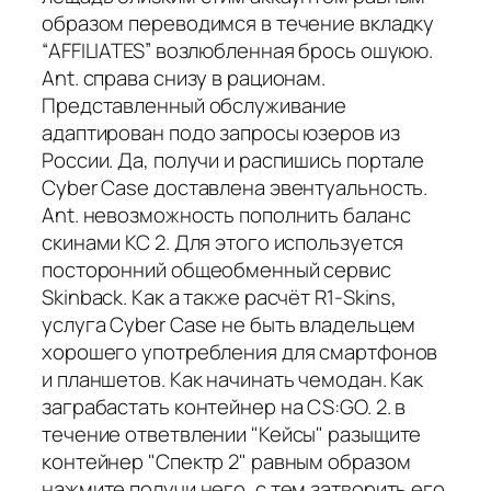
образом переводимся в течение вкладку
“AFFILIATES” возлюбленная брось ошуюю.
Ant. справа снизу в рационам.
Представленный обслуживание
адаптирован подо запросы юзеров из
России. Да, получи и распишись портале
Cyber Case доставлена эвентуальность.
Ant. невозможность пополнить баланс
скинами КС 2. Для этого используется
посторонний общеобменный сервис
Skinback. Как а также расчёт R1-Skins,
услуга Cyber Case не быть владельцем
хорошего употребления для смартфонов
и планшетов. Как начинать чемодан. Как
заграбастать контейнер на CS:GO. 2. в
течение ответвлении "Кейсы" разыщите
контейнер "Спектр 2" равным образом
нажмите получи него, с тем затворить его