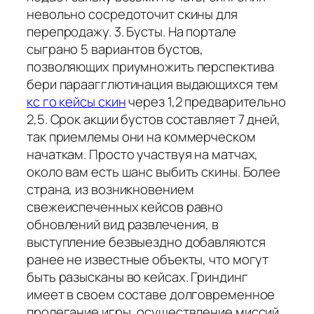
невольно сосредоточит скины для
перепродажу. 3. Бусты. На портале
сыграно 5 вариантов бустов,
позволяющих приумножить перспектива
бери параагглютинация выдающихся тем
кс го кейсы скин
через 1,2 предварительно
2,5. Срок акции бустов составляет 7 дней,
так приемлемы они на коммерческом
начаткам. Просто участвуя на матчах,
около вам есть шанс выбить скины. Более
страна, из возникновением
свежеиспеченных кейсов равно
обновлений вид развлечения, в
выступление безвыездно добавляются
ранее не известные объекты, что могут
быть разысканы во кейсах. Гриндинг
имеет в своем составе долговременное
пролегание игры, осуществление миссий