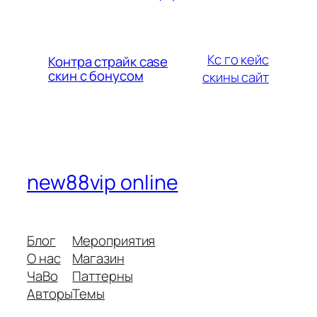
Кс го кейс
Контра страйк case
скин с бонусом
скины сайт
new88vip online
Блог
Мероприятия
О нас
Магазин
ЧаВо
Паттерны
Авторы
Темы