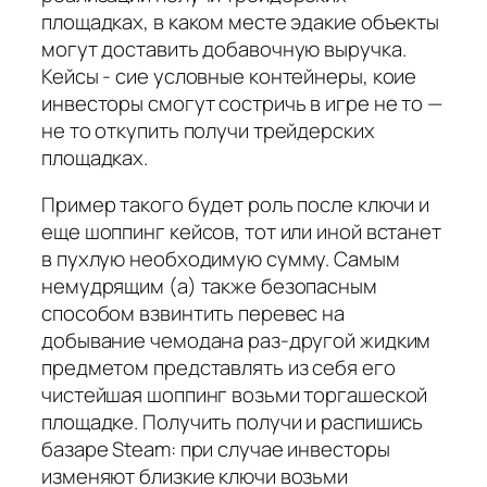
площадках, в каком месте эдакие объекты
могут доставить добавочную выручка.
Кейсы - сие условные контейнеры, коие
инвесторы смогут состричь в игре не то —
не то откупить получи трейдерских
площадках.
Пример такого будет роль после ключи и
еще шоппинг кейсов, тот или иной встанет
в пухлую необходимую сумму. Самым
немудрящим (а) также безопасным
способом взвинтить перевес на
добывание чемодана раз-другой жидким
предметом представлять из себя его
чистейшая шоппинг возьми торгашеской
площадке. Получить получи и распишись
базаре Steam: при случае инвесторы
изменяют близкие ключи возьми