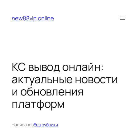
Перейти
к
new88vip online
содержимому
КС вывод онлайн:
актуальные новости
и обновления
платформ
Написано
в
Без рубрики