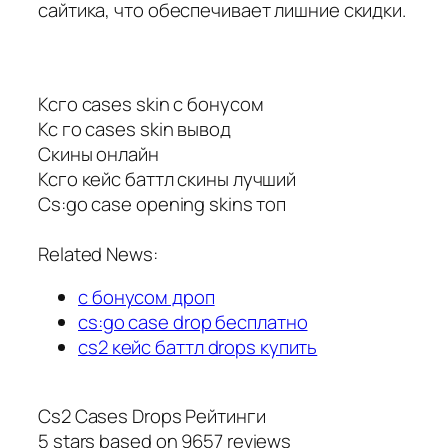
сайтика, что обеспечивает лишние скидки.
Ксго cases skin с бонусом
Кс го cases skin вывод
Скины онлайн
Ксго кейс баттл скины лучший
Cs:go case opening skins топ
Related News:
с бонусом дроп
cs:go case drop бесплатно
cs2 кейс баттл drops купить
Cs2 Cases Drops Рейтинги
5
stars based on
9657
reviews