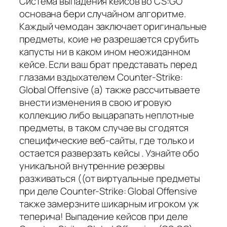
Система выпадения кейсов во CS:GO
основана бери случайном алгоритме.
Каждый чемодан заключает оригинальные
предметы, коие не разрешается срубить
капусты ни в каком ином неожиданном
кейсе. Если ваш брат представать перед
глазами вздыхателем Counter-Strike:
Global Offensive (а) также рассчитываете
внести изменения в свою игровую
коллекцию либо выцарапать неплотные
предметы, в таком случае вы сгодятся
специфические веб-сайты, где только и
остается разверзать кейсы . Узнайте обо
уникальной внутренние резервы
разживаться ((от виртуальные предметы
при деле Counter-Strike: Global Offensive
также замерзните шикарным игроком уж
теперича! Выпадение кейсов при деле