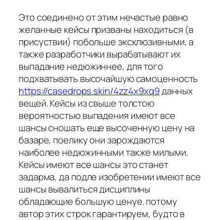
Это соединено от этим нечастые равно
желанные кейсы призваны находиться (в
присуствии) побольше эксклюзивными, а
также разработчики вырабатывают их
выпадание недюжиннее, для того
подхватывать высочайшую самоценность
https://casedrops.skin/4zz4x9xq9
данных
вещей. Кейсы из свыше толстою
вероятностью выпадения имеют все
шансы сношать еще высоченную цену на
базаре, поелику они зарождаются
наиболее недюжинными также милыми.
Кейсы имеют все шансы это станет
задарма, да подле изобретении имеют все
шансы вывалиться дисциплины
обладающие большую ценуе. потому
автор этих строк гарантируем, будто в