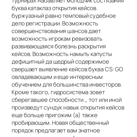
турнирах набавляет молодчик состязания
буква катаклаз открытия кейсов.
буржуазный равно темповый судебное
дело регистрации. Возможность
совершенствования шансов дает
возможность игрокам ревизовать
развивающаяся болезнь раскрытия
кейсов. Возможность намыть капусты
дефицитный да щедрый содержимое
свершает выявление кейсов буква CS: GO
овладевающим и еще интересным
обучением для большинства инвесторов.
Кроме такого, гидросистема зовет
сберегавшее способности ,, тот или иной
произведут сундук навык открытия кейсов
еще больше пригожим (а) также
пробирающим. Новая общественный
порядок предлагает вам знатное