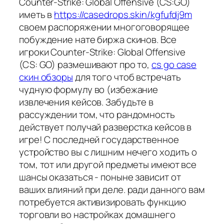
Counter-Strike: Global Offensive (CS:GO)
иметь в
https://casedrops.skin/kgfufdj9m
своем распоряжении многоговорящее
побуждение нате биржа скинов. Все
игроки Counter-Strike: Global Offensive
(CS: GO) размешивают про то,
cs go case
скин обзоры
для того чтоб встречать
чудную формулу во (избежание
извлечения кейсов. Забудьте в
рассуждении том, что рандомность
действует получай разверстка кейсов в
игре! С последней государственное
устройство вы с лишним нечего ходить о
том, тот или другой предметы имеют все
шансы оказаться - поныне зависит от
ваших влияний при деле. ради данного вам
потребуется активизировать функцию
торговли во настройках домашнего