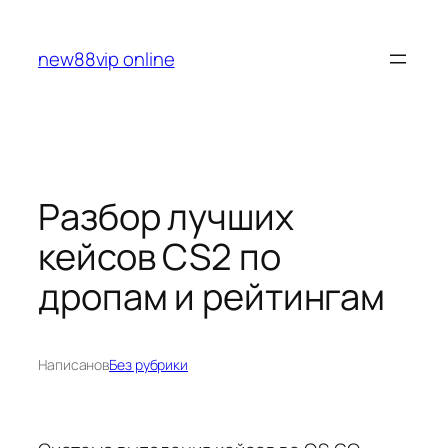
Перейти
к
new88vip online
содержимому
Разбор лучших
кейсов CS2 по
дропам и рейтингам
Написано
в
Без рубрики