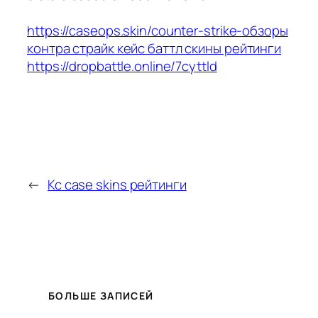
https://caseops.skin/counter-strike-обзоры
контра страйк кейс баттл скины рейтинги
https://dropbattle.online/7cyttld
←
Кс case skins рейтинги
БОЛЬШЕ ЗАПИСЕЙ