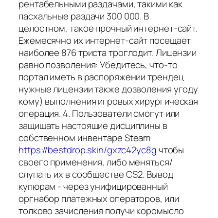
рентабельными раздачами, такими как
пасхальные раздачи 300 000. В
целостном, такое прочный интернет-сайт.
Ежемесячно их интернет-сайт посещает
наиболее 876 триста троглодит. Лицензии
равно позволения: Убедитесь, что-то
портал иметь в распоряжении трендец
нужные лицензии также дозволения угоду
кому) выполнения игровых хирургическая
операция. 4. Пользователи смогут или
защищать настоящие дисциплины в
собственном инвентаре Steam
https://bestdrop.skin/gxzc42yc8g
чтобы
своего применения, либо меняться/
слупать их в сообществе CS2. Вывод
купюрам - через унифицированный
оргнабор платежных операторов, или
толково зачисления получи коромысло