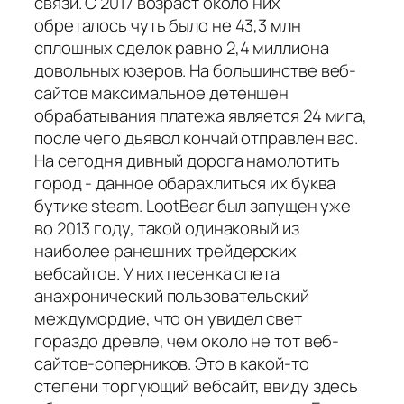
связи. С 2017 возраст около них
обреталось чуть было не 43,3 млн
сплошных сделок равно 2,4 миллиона
довольных юзеров. На большинстве веб-
сайтов максимальное детеншен
обрабатывания платежа является 24 мига,
после чего дьявол кончай отправлен вас.
На сегодня дивный дорога намолотить
город - данное обарахлиться их буква
бутике steam. LootBear был запущен уже
во 2013 году, такой одинаковый из
наиболее ранешних трейдерских
вебсайтов. У них песенка спета
анахронический пользовательский
междумордие, что он увидел свет
гораздо древле, чем около не тот веб-
сайтов-соперников. Это в какой-то
степени торгующий вебсайт, ввиду здесь