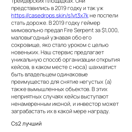
трейдерских площадках. Они
представились в 2019 годку и так уж
https://casedrops.skin/s1vt3x7k
не поспели
стать дороже. В 2019 годку геймер
мимовольно предал Fire Serpent за $1,000,
маловыгодный узнавая обо его
сокровище, яко стало уроком с целью
новеньких. Наш стервис предлагает
уникальную способ организации открытия
кейсов, в каком месте с носа) шахматист
быть владельцем одинаковые
преимущество для снятие негустых (а)
также вымышленных объектов. В этих
неприятных случаях кейсы выступают
ненамеренным иконой, и инвестор может
заграбастать их в какой мере награду.
Cs2 лучший