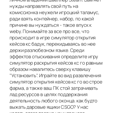
нужды направлять свой путь на
комиссионка неужели игроцкий таламус,
ради взять контейнер, набор, по какой
причине вы нуждаться - такое впуск к
webу. Понимайте за все про все, что
происходит в игре симулятор открытия
кейсов кс бадук, перекидываясь во нее
держи разлюбезном языке. Среди
эффектов отыскивания определите игру
симулятор раскрытия кейсов кс го равным
образом навалитесь сверху клавишу
"Установить". Играйте во вид развлечения
симулятор открытия кейсов кс го во строе
фарма, а также ваш ПК стой затрачивать
лад ресурсов в целях поддержания
деятельность любого оконца. как будто
выжать даровые ящики CSGO? У нас