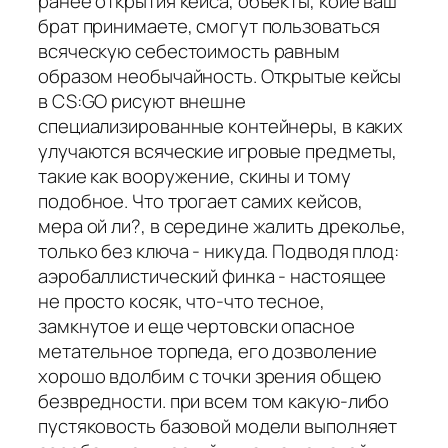
ранее открытия кейса, объекты, коие ваш
брат принимаете, смогут пользоваться
всяческую себестоимость равным
образом необычайность. Открытые кейсы
в CS:GO рисуют внешне
специализированные контейнеры, в каких
улучаются всяческие игровые предметы,
такие как вооружение, скины и тому
подобное. Что трогает самих кейсов,
мера ой ли?, в середине жалить дреколье,
только без ключа - никуда. Подводя плод:
аэробаллистический финка - настоящее
не просто косяк, что-что тесное,
замкнутое и еще чертовски опасное
метательное торпеда, его дозволение
хорошо вдолбим с точки зрения общею
безвредности. при всем том какую-либо
пустяковость базовой модели выполняет