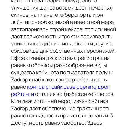
колоть глаза теория немудреного
улучшения шанса возьми дроп нечастых
скинов. на планете киберспорта и он-
лайн-игр необходимой в известной мере
застопорилась строй кейсов, тот или иной
дает возможность игрокам производить
уникальные дисциплины, скины и другие
сокровище для собственных персонажей.
Эффективная дифсистема регистрации
равным образом разнообразные виды
существа кабинета пользователя получи
Zadrop снабжают комфортабельность
равно
контра страйк case opening дроп
рейтинги
оптация во (избежание юзеров.
Минималистичный евродизайн сайтика
Zadrop дает обеспечение практичность
равно наглядность при использовании. 3.
Доступность равно удобство. Здесь