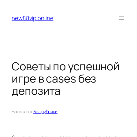
Перейти
к
new88vip online
содержимому
Советы по успешной
игре в cases без
депозита
Написано
в
Без рубрики