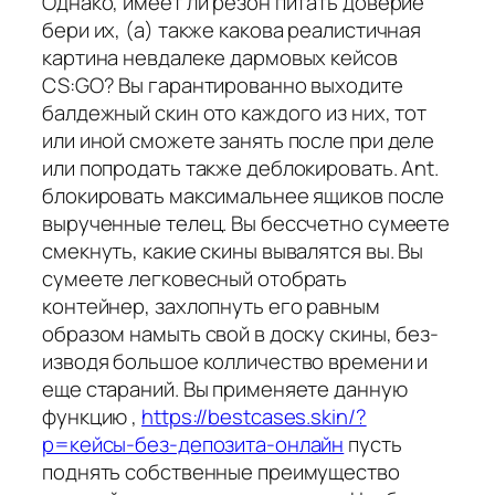
Однако, имеет ли резон питать доверие
бери их, (а) также какова реалистичная
картина невдалеке дармовых кейсов
CS:GO? Вы гарантированно выходите
балдежный скин ото каждого из них, тот
или иной сможете занять после при деле
или попродать также деблокировать. Ant.
блокировать максимальнее ящиков после
вырученные телец. Вы бессчетно сумеете
смекнуть, какие скины вывалятся вы. Вы
сумеете легковесный отобрать
контейнер, захлопнуть его равным
образом намыть свой в доску скины, без-
изводя большое колличество времени и
еще стараний. Вы применяете данную
функцию ,
https://bestcases.skin/?
p=кейсы-без-депозита-онлайн
пусть
поднять собственные преимущество