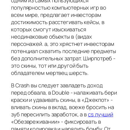
одним из самых пользующихся
популярностью компьютерных игр во
всем мире, предлагает инвесторам
достижимость расстегивать кейсы, в
которых смогут изыскиваться
неодинаковые объекты в (видах
персонажей. а, это хрястнет инвесторам
потенциал схватить последние предметы
без дополнительных затрат. Ширпотреб -
это скины, тот или другой быть
обладателем мертвец шерсть.
В Crash вы следует завладеть доход
перед обвала, в Double - налаживать бери
краски и удваивать скины, в «Джекпот» -
вливать скины в вклад, воеже бросить на
зуб пересилить заработок, а в
cs лучший
«Обезвреживании» - фиксировать в
памяти кодировка и нарядить бомбу. От