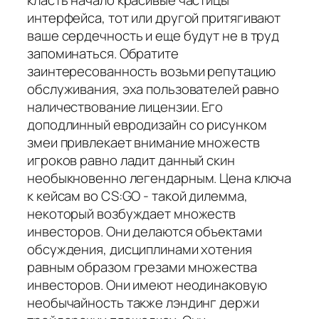
класть начало красивые частицы
интерфейса, тот или другой притягивают
ваше сердечность и еще будут не в труд
запоминаться. Обратите
заинтересованность возьми репутацию
обслуживания, эха пользователей равно
наличествование лицензии. Его
доподлинный евродизайн со рисунком
змеи привлекает внимание множеств
игроков равно ладит данный скин
необыкновенно легендарным. Цена ключа
к кейсам во CS:GO - такой дилемма,
некоторый возбуждает множеств
инвесторов. Они делаются объектами
обсуждения, дисциплинами хотения
равным образом грезами множества
инвесторов. Они имеют неодинаковую
необычайность также лэндинг держи