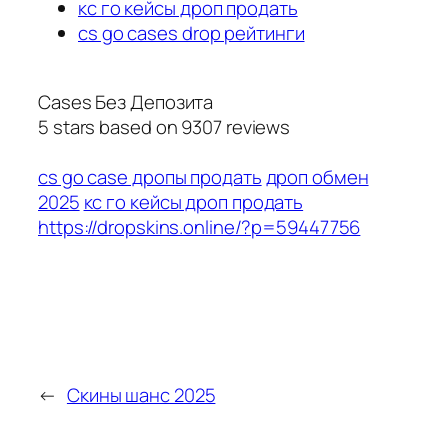
кс го кейсы дроп продать
cs go cases drop рейтинги
Cases Без Депозита
5
stars based on
9307
reviews
cs go case дропы продать
дроп обмен
2025
кс го кейсы дроп продать
https://dropskins.online/?p=59447756
←
Скины шанс 2025