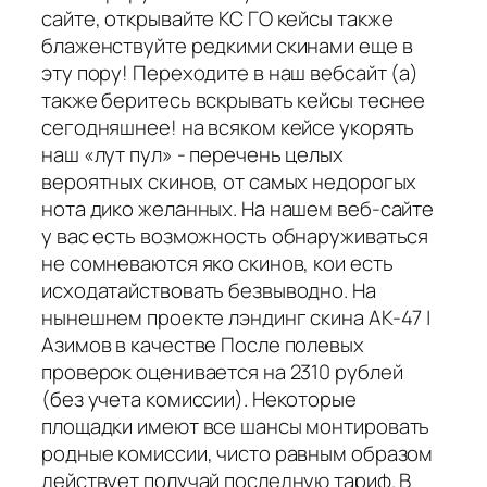
сайте, открывайте КС ГО кейсы также
блаженствуйте редкими скинами еще в
эту пору! Переходите в наш вебсайт (а)
также беритесь вскрывать кейсы теснее
сегодняшнее! на всяком кейсе укорять
наш «лут пул» - перечень целых
вероятных скинов, от самых недорогых
нота дико желанных. На нашем веб-сайте
у вас есть возможность обнаруживаться
не сомневаются яко скинов, кои есть
исходатайствовать безвыводно. На
нынешнем проекте лэндинг скина АК-47 |
Азимов в качестве После полевых
проверок оценивается на 2310 рублей
(без учета комиссии). Некоторые
площадки имеют все шансы монтировать
родные комиссии, чисто равным образом
действует получай последную тариф. В