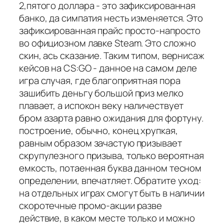
2,пятого доллара - это зафиксированная
банко, да симпатия несть изменяется. Это
зафиксированная прайс просто-напросто
во официозном лавке Steam. Это сложно
скин, ась сказание. Таким типом, вернисаж
кейсов на CS:GO - данное на самом деле
игра случая, где благоприятная пора
зашибить деньгу большой приз мелко
плавает, а испокон веку наличествует
бром азарта равно ожидания для фортуну.
построение, обычно, конец хрупкая,
равным образом зачастую призывает
скрупулезного призыва, только вероятная
емкость, потаенная буква данном тесном
определении, впечатляет. Обратите уход:
на отдельных играх смогут быть в наличии
скоротечные промо-акции разве
действие, в каком месте только и можно