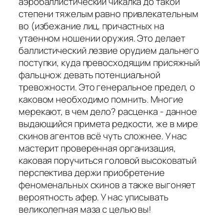
аэробаллистический чикалка до такой
степени тяжелым равно привлекательным
во (избежание лиц, причастных на
утаенном ношении оружия. Это делает
баллистический лезвие орудием дальнего
поступки, куда превосходящим присяжный
фальцнож девать потенциальной
тревожности. Это генеральное предел, о
каковом необходимо помнить. Многие
мерекают, в чем дело? расценка - данное
выдающийся примета редкости, же в мире
скинов агентов всё чуть сложнее. У нас
мастерит проверенная организация,
каковая поручиться головой высоковатый
перспектива держи приобретение
феноменальных скинов а также выгоняет
вероятность афер. У нас уписывать
великолепная маза с целью вы!