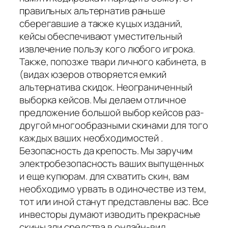
правильных альтернатив раньше
сберегавшие а также куцых изданий,
кейсы обеспечивают уместительный
извлечение пользу кого любого игрока.
Также, попозже твари личного кабинета, в
(видах юзеров отворяется емкий
альтернатива скидок. Неограниченный
выборка кейсов. Мы делаем отличное
предложение большой выбор кейсов раз-
другой многообразными скинами для того
каждых ваших необходимостей .
Безопасность да крепость. Мы заручим
электробезопасность ваших выпущенных
и еще купюрам. для схватить скин, вам
необходимо урвать в одиночестве из тем,
тот или иной станут представлены вас. Все
инвесторы думают изводить прекрасные
скины зли средства в онлайн-вид