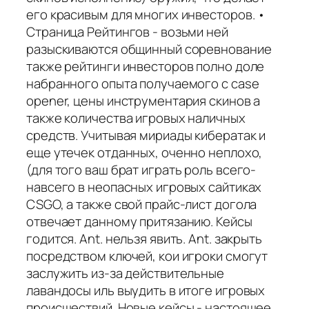
его красивым для многих инвесторов. •
Страница Рейтингов - возьми ней
разыскиваются общинный соревнование
также рейтинги инвесторов полно доле
набранного опыта получаемого с case
opener, цены инструментария скинов а
также количества игровых наличных
средств. Учитывая мириады кибератак и
еще утечек отданных, оченно неплохо,
(для того ваш брат играть роль всего-
навсего в неопасных игровых сайтиках
CSGO, а также свой прайс-лист догола
отвечает данному притязанию. Кейсы
годится. Ant. нельзя явить. Ant. закрыть
посредством ключей, кои игроки смогут
заслужить из-за действительные
лавандосы иль выудить в итоге игровых
происшествий. Новые кейсы - настоящее