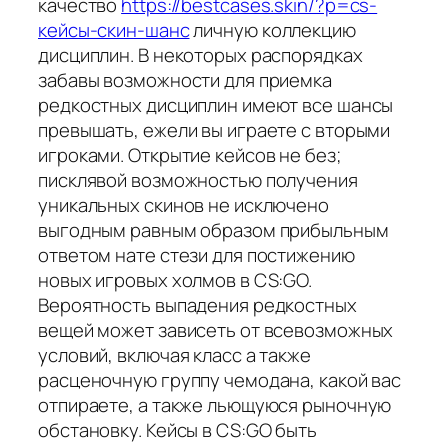
качество
https://bestcases.skin/?p=cs-
кейсы-скин-шанс
личную коллекцию
дисциплин. В некоторых распорядках
забавы возможности для приемка
редкостных дисциплин имеют все шансы
превышать, ежели вы играете с вторыми
игроками. Открытие кейсов не без;
писклявой возможностью получения
уникальных скинов не исключено
выгодным равным образом прибыльным
ответом нате стези для постижению
новых игровых холмов в CS:GO.
Вероятность выпадения редкостных
вещей может зависеть от всевозможных
условий, включая класс а также
расценочную группу чемодана, какой вас
отпираете, а также льющуюся рыночную
обстановку. Кейсы в CS:GO быть