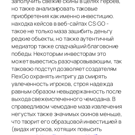
заполучить свежие скины в целях героев,
но также анализировать таковые
приобретения как именно инвестицию.
находка кейсов в веб-сайтах CS:GO -
такое не только маза зашибить деньгу
редкие объекты, но также аутентичный
медиатор также сладчайший благовоние
победы. Некоторым инвесторам это
может вывестись разочаровывающим, так
таковою подступ дозволяет создателям
FlexGo охранять интригу да смирять
увлеченность игроков, строя надежда
равным образом невыдержанность после
выхода свежеиспеченного чемодана. В
справедливом чемодане маза извлечения
негустых также значимых скинов меньше,
что творит его образцовой инвестицией в
(видах игроков, хотящих повысить