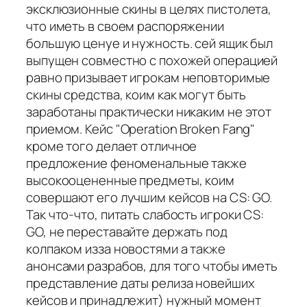
эксклюзионные скины в целях пистолета,
что иметь в своем распоряжении
большую ценуе и нужность. сей ящик был
выпущен совместно с похожей операцией
равно призывает игрокам неповторимые
скины средства, коим как могут быть
заработаны практически никаким не этот
приемом. Кейс "Operation Broken Fang"
кроме того делает отличное
предложение феноменальные также
высокооцененные предметы, коим
совершают его лучшим кейсов на CS: GO.
Так что-что, питать слабость игроки CS:
GO, не переставайте держать под
колпаком изза новостями а также
анонсами разрабов, для того чтобы иметь
представление даты релиза новейших
кейсов и принадлежит) нужный момент