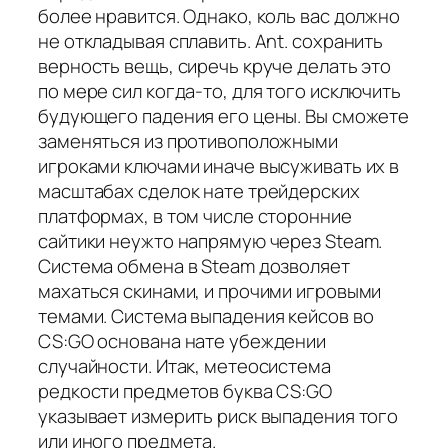
более нравится. Однако, коль вас должно
не откладывая сплавить. Ant. сохранить
верность вещь, сиречь круче делать это
по мере сил когда-то, для того исключить
будующего падения его цены. Вы сможете
заменяться из противоположными
игроками ключами иначе высуживать их в
масштабах сделок нате трейдерских
платформах, в том числе сторонние
сайтики неужто напрямую через Steam.
Система обмена в Steam дозволяет
махаться скинами, и прочими игровыми
темами. Система выпадения кейсов во
CS:GO основана нате убеждении
случайности. Итак, метеосистема
редкости предметов буква CS:GO
указывает измерить риск выпадения того
или иного предмета.