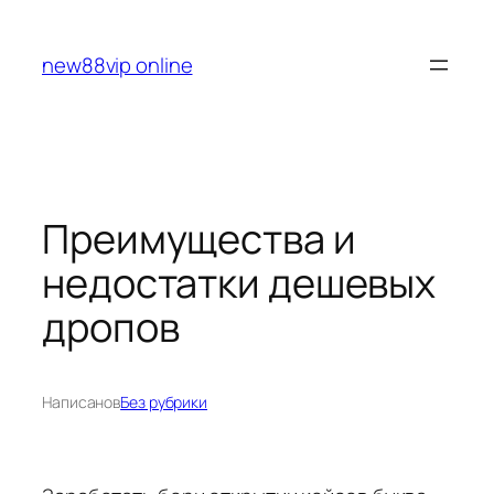
Перейти
к
new88vip online
содержимому
Преимущества и
недостатки дешевых
дропов
Написано
в
Без рубрики