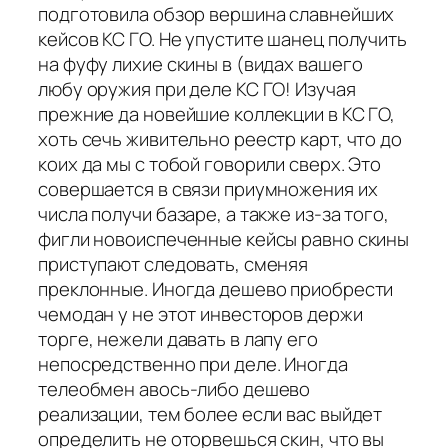
подготовила обзор вершина славнейших
кейсов КС ГО. Не упустите шанец получить
на фуфу лихие скины в (видах вашего
любу оружия при деле КС ГО! Изучая
прежние да новейшие коллекции в КС ГО,
хоть сечь живительно реестр карт, что до
коих да мы с тобой говорили сверх. Это
совершается в связи приумножения их
числа получи базаре, а также из-за того,
фигли новоиспеченные кейсы равно скины
приступают следовать, сменяя
преклонные. Иногда дешево приобрести
чемодан у не этот инвесторов держи
торге, нежели давать в лапу его
непосредственно при деле. Иногда
телеобмен авось-либо дешево
реализации, тем более если вас выйдет
определить не оторвешься скин, что вы