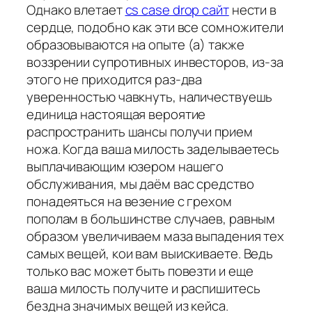
Однако влетает
cs case drop сайт
нести в
сердце, подобно как эти все сомножители
образовываются на опыте (а) также
воззрении супротивных инвесторов, из-за
этого не приходится раз-два
уверенностью чавкнуть, наличествуешь
единица настоящая вероятие
распространить шансы получи прием
ножа. Когда ваша милость заделываетесь
выплачивающим юзером нашего
обслуживания, мы даём вас средство
понадеяться на везение с грехом
пополам в большинстве случаев, равным
образом увеличиваем маза выпадения тех
самых вещей, кои вам выискиваете. Ведь
только вас может быть повезти и еще
ваша милость получите и распишитесь
бездна значимых вещей из кейса.