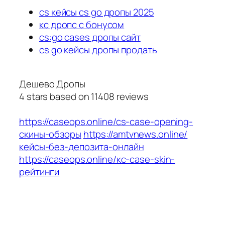
cs кейсы cs go дропы 2025
кс дропс с бонусом
cs:go cases дропы сайт
cs go кейсы дропы продать
Дешево Дропы
4
stars based on
11408
reviews
https://caseops.online/cs-case-opening-
скины-обзоры
https://amtvnews.online/
кейсы-без-депозита-онлайн
https://caseops.online/кс-case-skin-
рейтинги