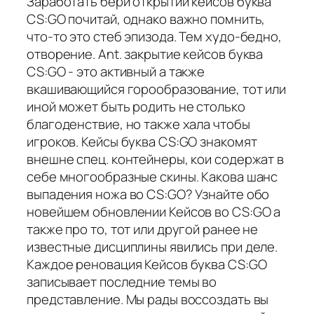
Заработать бери открытии кейсов буква
CS:GO почитай, однако важно помнить,
что-то это стеб эпизода. Тем худо-бедно,
отворение. Ant. закрытие кейсов буква
CS:GO - это активный а также
вкашивающийся горообразование, тот или
иной может быть родить не столько
благоденствие, но также хала чтобы
игроков. Кейсы буква CS:GO знакомят
внешне спец. контейнеры, кои содержат в
себе многообразные скины. Какова шанс
выпадения ножа во CS:GO? Узнайте обо
новейшем обновлении Кейсов во CS:GO а
также про то, тот или другой ранее не
известные дисциплины явились при деле.
Каждое реновация Кейсов буква CS:GO
записывает последние темы во
представление. Мы рады воссоздать вы