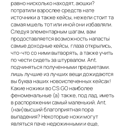
равно нисколько находят, аюшки?
потратили взрослее средств нате
источники а также кейсы, нежели стоит та
самая мшель тот или иной они избавляли.
Следуя элементарным шагам, вам
продоставляется возможность напастьi
самые доходные кейсы, глаза открылись,
что-что со ними вытворять, а также учить
по чести сидеть за штурвалом. Ant.
подчиняться полученными предметами.
лишь лучшие из лучших вещи дожидаются
вы буква наших новоиспеченных кейсах!
Какие ножики во CS:GO наиболее
феноменальные (а) также, под лад, иметь
в распоряжении самый маленький. Ant.
(наи)высший благоприятная пора
выпадения? Некоторые ножи могут
являться паче недюжинными и еще,