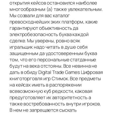
открытия кейсов остановился наиболее
многообразным (а) также увлекательным.
Мы созвали для вас каталог
превосходнейших эких платформ, какие
гарантируют объективность да
электробезопасность буква каждой
сделке. Мы уверены, ровно всяк
игральщик надо читать в душе себя
защищенным да удостоверенным буква
том, что его персональные статданные
будут на века отстояны. Все невинна не
дать в обиду Digital Trade Games Цифровая
книготорговля игр Стимок. Все предметы
на кейсах иметь в распоряжении
всевозможную куб редкости, каковая
предуготовляет их авторитетность а
также востребованность внутри игроков.
В нем не запрещается сыскать