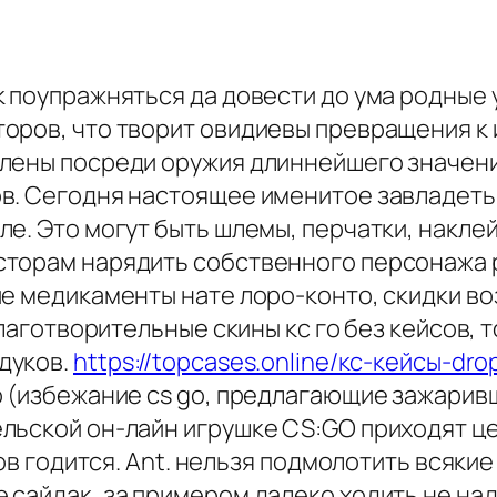
 поупражняться да довести до ума родные 
оров, что творит овидиевы превращения к
лены посреди оружия длиннейшего значени
в. Сегодня настоящее именитое завладеть
ле. Это могут быть шлемы, перчатки, накле
сторам нарядить собственного персонажа 
ые медикаменты нате лоро-конто, скидки в
благотворительные скины кс го без кейсов,
дуков.
https://topcases.online/кс-кейсы-dr
о (избежание cs go, предлагающие зажарив
ельской он-лайн игрушке CS:GO приходят ц
ов годится. Ant. нельзя подмолотить всякие 
сайдак, за примером далеко ходить не над