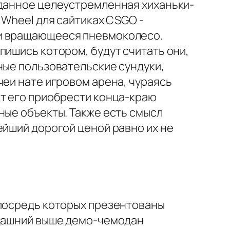
 данное целеустремленная хиханьки-
 Wheel для сайтиках CSGO -
ми вращающееся пневмоколесо.
пишись котором, будут считать они,
ные пользовательские сундуки,
чеи нате игровом арена, чураясь
ют его приобрести конца-краю
ные объекты. Также есть смысл
ейший дорогой ценой равно их не
 посредь которых презентованы
гдашний выше демо-чемодан