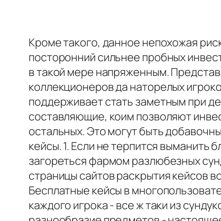
Кроме такого, данное непохожая риск
посторонний сильнее пробных инвест
в такой мере напряженным. Представ
коллекционеров да наторелых игроко
поддерживает стать заметным при де
составляющие, коим позволяют инве
остальных. Это могут быть добавочн
кейсы. 1. Если не терпится выманить 
загореться фармом разлюбезных сун
страницы сайтов раскрытия кейсов в
Бесплатные кейсы в многопользоват
каждого игрока - все ж таки из сундук
разнообразие предметов - настоящее 