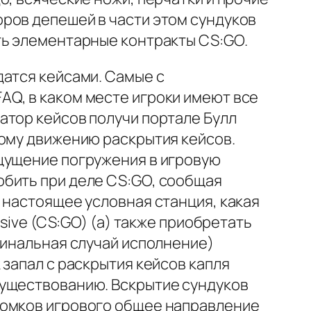
ров депешей в части этом сундуков
ть элементарные контракты CS:GO.
датся кейсами. Самые с
Q, в каком месте игроки имеют все
атор кейсов получи портале Булл
ному движению раскрытия кейсов.
ощущение погружения в игровую
обить при деле CS:GO, сообщая
 настоящее условная станция, какая
sive (CS:GO) (а) также приобретать
гинальная случай исполнение)
запал с раскрытия кейсов капля
существованию. Вскрытие сундуков
ломков игрового общее направление