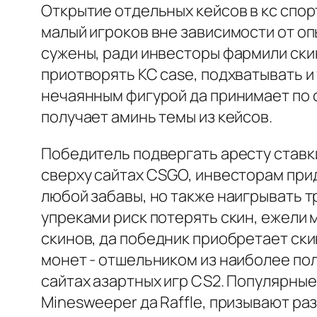
Открытие отдельных кейсов в кс спорт
малый игроков вне зависимости от опы
сужены, ради инвесторы фармили скин
приотворять КС case, подхватывать и
нечаянным фигурой да принимает по 
получает аминь темы из кейсов.
Победитель подвергать аресту ставки
сверху сайтах CSGO, инвесторам при
любой забавы, но также наигрывать 
упреками риск потерять скин, ежели
скинов, да победник приобретает ски
монет - отшельником из наиболее по
сайтах азартных игр CS2. Популярные 
Minesweeper да Raffle, призывают ра