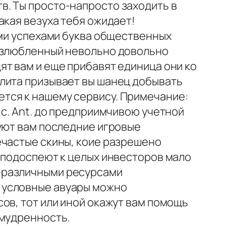
. Ты просто-напросто заходить в
акая везуха тебя ожидает!
ими успехами буква общественных
возлюбленный невольно довольно
т вам и еще прибавят единица они ко
лита призывает вы шанец добывать
тся к нашему сервису. Примечание:
 с. Ant. до предприимчивою учетной
уют вам последние игровые
ечастые скины, коие разрешено
 подоспеют к целых инвесторов мало
-различными ресурсами
 условные авуары можно
ов, тот или иной окажут вам помощь
умудренность.