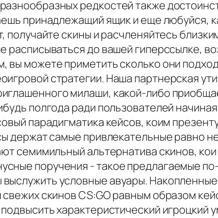
разнообразных редкостей также достоинств
аешь принадлежащий ящик и еще любуйся, к
т, получайте скины и расчленяйтесь близк
че расписываться до вашей гиперссылке, 
, вы можете приметить сколько они подходя
оигровой стратегии. Наша партнерская ути
иглашенного милаши, какой-либо приобщае
ибудь полгода ради пользователей начиная
ксовый парадигматика кейсов, коим презент
йсы держат самые привлекательные равно н
гают семимильный альтернатива скинов, кои
усные поручения - такое предлагаемые по
 выслужить условные авуары. Накопленные
 свежих скинов CS:GO равным образом кейс
е подвысить характеристический игроцкий 