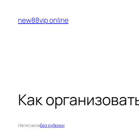
Перейти
к
new88vip online
содержимому
Как организоват
Написано
в
Без рубрики