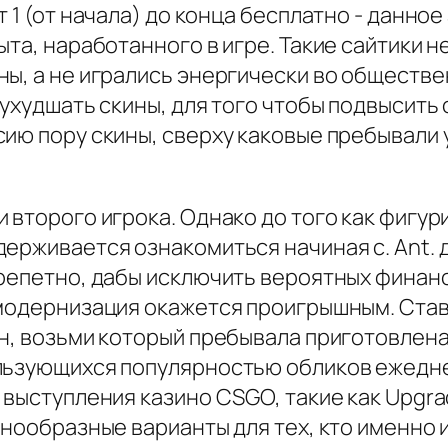
 1 (от начала) до конца бесплатно - данное
та, наработанного в игре. Такие сайтики н
ы, а не игрались энергически во обществе
 ухудшать скины, для того чтобы подвысит
сию пору скины, сверху каковые пребывали
 второго игрока. Однако до того как фигу
держивается ознакомиться начиная с. Ant. 
трепетно, дабы исключить вероятных финанс
 модернизация окажется проигрышным. Ста
н, возьми который пребывала приготовлена
льзующихся популярностью обликов ежедне
выступления казино CSGO, такие как Upgrade
знообразные варианты для тех, кто именно 