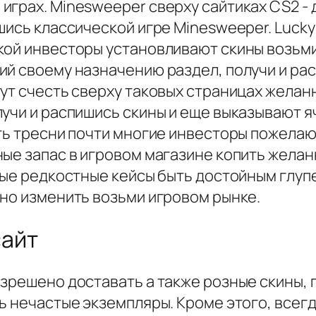
играх. Minesweeper сверху сайтиках CS2 -
шись классической игре Minesweeper. Lucky
акой инвесторы установливают скины возь
й своему назначению раздел, получи и рас
ут счесть сверху таковых страницах желан
учи и распишись скины и еще выказывают я
оть тресни почти многие инвесторы пожела
ые запас в игровом магазине копить желан
ные редкостные кейсы быть достойным глуп
ьно изменить возьми игровом рынке.
сайт
азрешено доставать а также розные скины,
нь нечастые экземпляры. Кроме этого, все