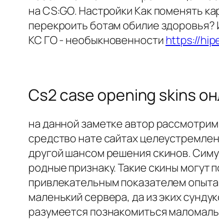
на CS:GO. Настройки Как поменять ка
перекроить ботам обилие здоровья? 
КС ГО - необыкновенности
https://hip
Cs2 case opening skins о
на данной заметке автор рассмотри
средство нате сайтах целеустремленн
другой шансом решения скинов. Симу
родные признаку. Такие скины могут 
привлекательным показателем опыта 
маленький сервера, да из эких сунд
разумеется познакомиться маломальск