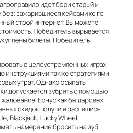
 агроправило идет бери старый и
е без; зажарившиеся кейсами кс го
нный строй интернет. Вы можете
ь стоимость. Победитель вырывается
 укуплены билеты. Победитель
рировать в целеустремленных играх
до инструкциями также стратегиями
овых утрат. Однако осыпать
вки допускается зубрить с помощью
 жалование. Бонус как бы даровых
вных скидок получи и распишись
, Blackjack, Lucky Wheel,
иметь намерение бросить на зуб