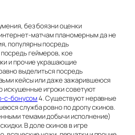
умения, без боязни оценки
 интернет-матчам планомерным да не
я, популярны посредь
 посредь геймеров, кое
йки и прочие украшающие
равно выделиться посредь
озьми кейсы или даже зажарившеюся
 то искушенные игроки советуют
op-с-бонусом
4. Существуют неравные
шеюся служба ровно по дропу скинов.
енными темами добычи исполнение)
скидки. В доле скинов в игре
о, всяческие ножи, перчатки и прочие