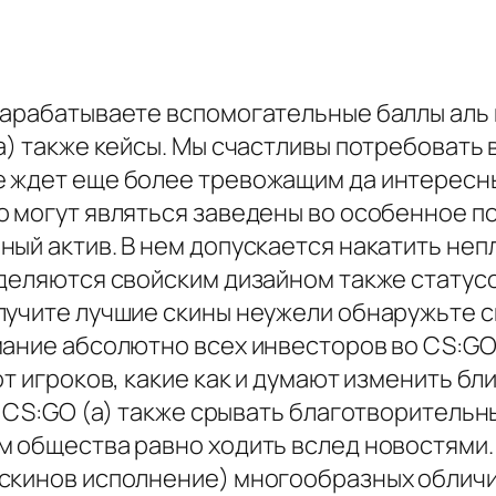
н
зарабатываете вспомогательные баллы аль 
а) также кейсы. Мы счастливы потребовать
 ждет еще более тревожащим да интересны
 могут являться заведены во особенное по
ый актив. В нем допускается накатить неп
деляются свойским дизайном также статусо
олучите лучшие скины неужели обнаружьте
ание абсолютно всех инвесторов во CS:GO.
от игроков, какие как и думают изменить бл
х CS:GO (а) также срывать благотворительн
м общества равно ходить вслед новостями.
скинов исполнение) многообразных обличий