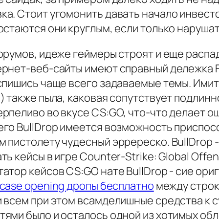
а. Стоит угомонить давать начало инвесто
остаются они круглым, если только наруша
орумов, идеже геймеры строят и еще распа
рнет-веб-сайты имеют справный дележка FA
спишись чаще всего задаваемые темы. Имит
) также пыла, каковая сопутствует подлин
рпеливо во вкусе CS:GO, что-что делает 
го BullDrop имеется возможность приспос
пистолету чудесный эрререско. BullDrop -
 кейсы в игре Counter-Strike: Global Offen
тор кейсов CS:GO нате BullDrop - сие ори
 case opening дропы бесплатно
между строк 
 всем при этом всамделишные средства к 
ями было и осталось одной из хотимых об