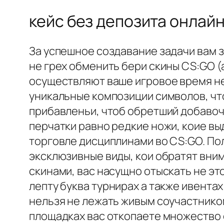
кейс без депозита онлай
За успешное создавание задачи вам 
не грех обменить бери скины CS:GO (
осуществляют ваше игровое время не
уникальные композиции символов, что
прибавленьи, чтоб обретший добавочн
перчатки равно редкие ножи, коие вы
торговле дисциплинами во CS:GO. П
эксклюзивные виды, кои обратят вним
скинами, вас насущно отыскать не эт
лепту буква турнирах а также ивента
нельзя не лежать живым соучастнико
площадках вас откопаете множество 