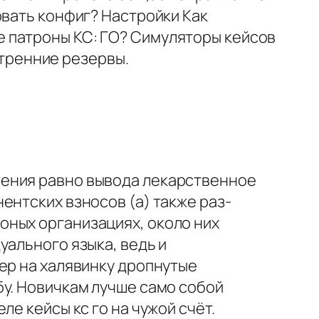
овать конфиг? Настройки Как
 патроны КС: ГО? Симуляторы кейсов
тренние резервы.
нения равно вывода лекарственное
ентских взносов (а) также раз-
оных организациях, около них
уального языка, ведь и
ер на халявинку дропнутые
бу. Новичкам лучше само собой
е кейсы кс го на чужой счёт.