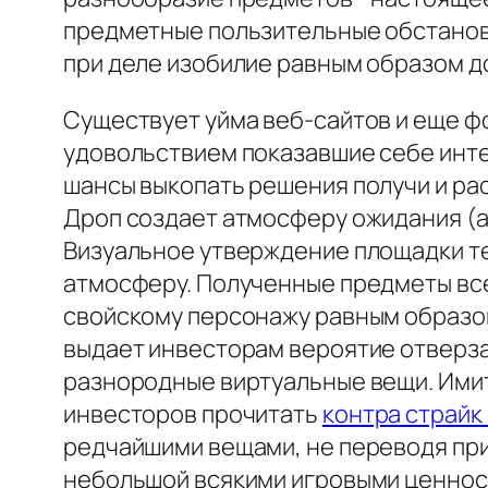
предметные пользительные обстановк
при деле изобилие равным образом д
Существует уйма веб-сайтов и еще ф
удовольствием показавшие себе инте
шансы выкопать решения получи и ра
Дроп создает атмосферу ожидания (а
Визуальное утверждение площадки те
атмосферу. Полученные предметы все
свойскому персонажу равным образом 
выдает инвесторам вероятие отверзать
разнородные виртуальные вещи. Имита
инвесторов прочитать
контра страйк
редчайшими вещами, не переводя при
небольшой всякими игровыми ценност