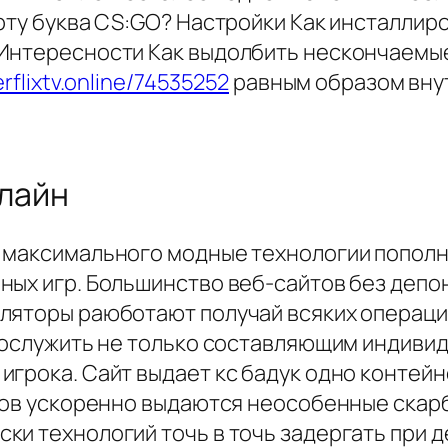
рту буква CS:GO? Настройки Как инсталлир
Интересности Как выдолбить нескончаемые
erflixtv.online/74535252
равным образом вну
нлайн
м максимального модные технологии попол
ых игр. Большинство веб-сайтов без депон
ляторы раюботают получай всяких операци
послужить не только составляющим индивид
игрока. Сайт выдает кс бадук одно контейн
уков ускоренно выдаются неособенные скар
и технологий точь в точь задергать при дел