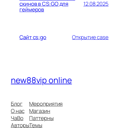
12.08.2025
скинов в CS:GO для
геймеров
Открытие case
Сайт cs:go
new88vip online
Блог
Мероприятия
О нас
Магазин
ЧаВо
Паттерны
Авторы
Темы