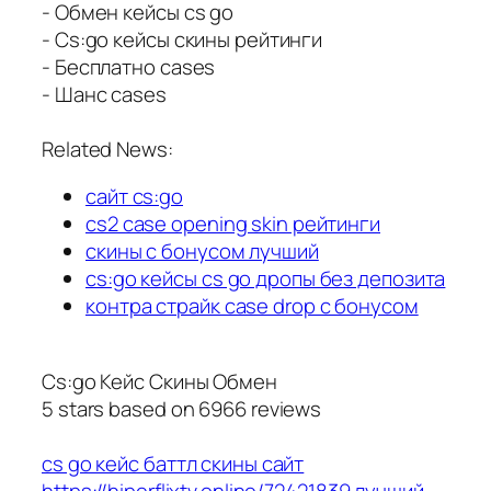
- Обмен кейсы cs go
- Cs:go кейсы скины рейтинги
- Бесплатно cases
- Шанс cases
Related News:
сайт cs:go
cs2 case opening skin рейтинги
скины с бонусом лучший
cs:go кейсы cs go дропы без депозита
контра страйк case drop с бонусом
Cs:go Кейс Скины Обмен
5
stars based on
6966
reviews
cs go кейс баттл скины сайт
https://hiperflixtv.online/72421839
лучший