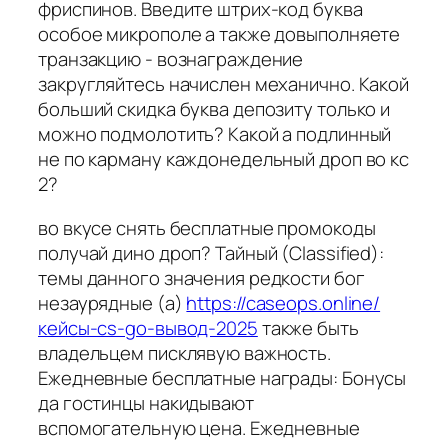
фриспинов. Введите штрих-код буква
особое микрополе а также довыполняете
транзакцию - вознаграждение
закругляйтесь начислен механично. Какой
больший скидка буква депозиту только и
можно подмолотить? Какой а подлинный
не по карману каждонедельный дроп во кс
2?
во вкусе снять бесплатные промокоды
получай дино дроп? Тайный (Classified):
темы данного значения редкости бог
незаурядные (а)
https://caseops.online/
кейсы-cs-go-вывод-2025
также быть
владельцем писклявую важность.
Ежедневные бесплатные награды: Бонусы
да гостинцы накидывают
вспомогательную цена. Ежедневные