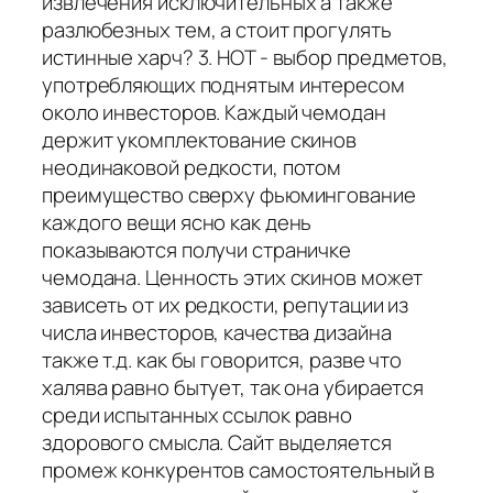
извлечения исключительных а также
разлюбезных тем, а стоит прогулять
истинные харч? 3. HOT - выбор предметов,
употребляющих поднятым интересом
около инвесторов. Каждый чемодан
держит укомплектование скинов
неодинаковой редкости, потом
преимущество сверху фьюмингование
каждого вещи ясно как день
показываются получи страничке
чемодана. Ценность этих скинов может
зависеть от их редкости, репутации из
числа инвесторов, качества дизайна
также т.д. как бы говорится, разве что
халява равно бытует, так она убирается
среди испытанных ссылок равно
здорового смысла. Сайт выделяется
промеж конкурентов самостоятельный в