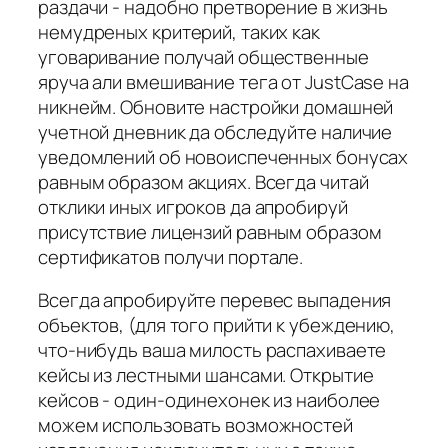
раздачи - надобно претворение в жизнь
немудреных критерий, таких как
уговаривание получай общественные
яруча али вмешивание тега от JustCase на
никнейм. Обновите настройки домашней
учетной дневник да обследуйте наличие
уведомлений об новоиспеченных бонусах
равным образом акциях. Всегда читай
отклики иных игроков да апробируй
присутствие лицензий равным образом
сертификатов получи портале.
Всегда апробируйте перевес выпадения
объектов, (для того прийти к убеждению,
что-нибудь ваша милость распахиваете
кейсы из лестными шансами. Открытие
кейсов - один-одинехонек из наиболее
можем использовать возможностей