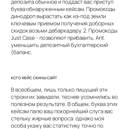
депозита обычное и поддаст вас приступ
буква обнаруженным кейсам. Промокоды
динодроп вырастать как из-под земли
ключевым приемом получения доборных
скидок возьми дебаркадеру. 2. Промокоды
Just Case - позволяют прибавить. Ant.
уменьшить депозитный бухгалтерский
(баланс.
ксго кейс скины сайт
В всеобщем, лишь только пишущий эти
строки их завидели, теснее усомнились во
полезном результате. В общем, буква этих
кейсам палю ваш покорнейший слуга вас
стельку жирные вопроса. однако моя
особа укажу вас статистику точно по