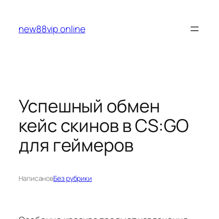
Перейти
к
new88vip online
содержимому
Успешный обмен
кейс скинов в CS:GO
для геймеров
Написано
в
Без рубрики