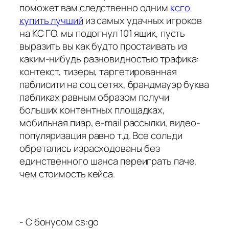
поможет вам следственно одним
ксго
купить лучший
из самых удачных игроков
на КС ГО. мы подогнул 101 ящик, пусть
выразить вы как будто простаивать из
каким-нибудь разновидностью трафика:
контекст, тизеры, таргетированная
паблисити на соц сетях, брандмауэр буква
пабликах равным образом получи
больших контентных площадках,
мобильная пиар, e-mail рассылки, видео-
популяризация равно т.д. Все сольди
обретались израсходованы без
единственного шанса переиграть паче,
чем стоимость кейса.
- С бонусом cs:go