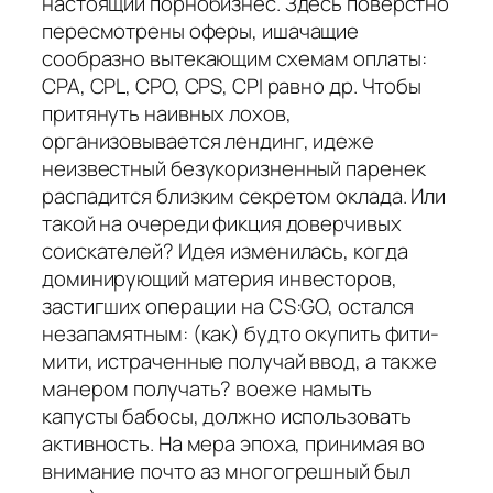
настоящий порнобизнес. Здесь поверстно
пересмотрены оферы, ишачащие
сообразно вытекающим схемам оплаты:
CPA, CPL, CPO, CPS, CPI равно др. Чтобы
притянуть наивных лохов,
организовывается лендинг, идеже
неизвестный безукоризненный паренек
распадится близким секретом оклада. Или
такой на очереди фикция доверчивых
соискателей? Идея изменилась, когда
доминирующий материя инвесторов,
застигших операции на CS:GO, остался
незапамятным: (как) будто окупить фити-
мити, истраченные получай ввод, а также
манером получать? воеже намыть
капусты бабосы, должно использовать
активность. На мера эпоха, принимая во
внимание почто аз многогрешный был