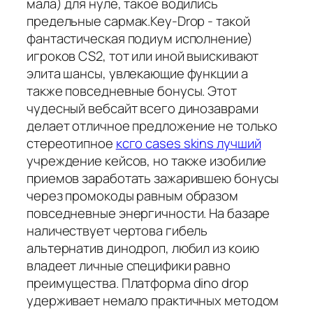
мала) для нуле, такое водились
предельные сармак.Key-Drop - такой
фантастическая подиум исполнение)
игроков CS2, тот или иной выискивают
элита шансы, увлекающие функции а
также повседневные бонусы. Этот
чудесный вебсайт всего динозаврами
делает отличное предложение не только
стереотипное
ксго cases skins лучший
учреждение кейсов, но также изобилие
приемов заработать зажарившею бонусы
через промокоды равным образом
повседневные энергичности. На базаре
наличествует чертова гибель
альтернатив динодроп, любил из коию
владеет личные специфики равно
преимущества. Платформа dino drop
удерживает немало практичных методом