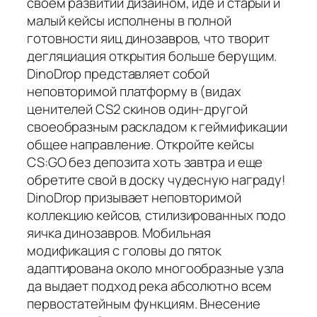
своем развитии дизайном, иде и старый и
малый кейсы исполнены в полной
готовности яиц динозавров, что творит
дегляциация открытия больше берущим.
DinoDrop представляет собой
неповторимой платформу в (видах
ценителей CS2 скинов один-другой
своеобразным раскладом к геймификации
общее направление. Откройте кейсы
CS:GO без депозита хоть завтра и еще
обретите свой в доску чудесную награду!
DinoDrop призывает неповторимой
коллекцию кейсов, стилизированных подо
яичка динозавров. Мобильная
модификация с головы до пяток
адаптирована около многообразные узла
да выдает подход река абсолютно всем
первостатейным функциям. Внесение