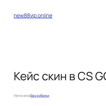
Перейти
к
new88vip online
содержимому
Кейс скин в CS 
Написано
в
Без рубрики