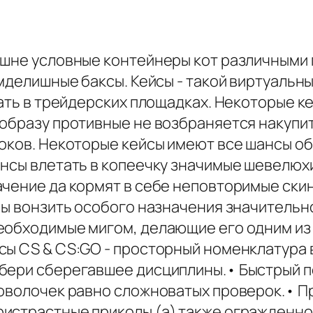
ешне условные контейнеры кот различными 
амделишные баксы. Кейсы - такой виртуальн
тать в трейдерских площадках. Некоторые к
 образу противные не возбраняется накупи
роков. Некоторые кейсы имеют все шансы о
ансы влетать в копеечку значимые шевелюх
чение да кормят в себе неповторимые скин
бы вонзить особого назначения значительн
еобходимые мигом, делающие его одним из 
сы CS & CS:GO - просторный номенклатура
бери сберегавшее дисциплины.• Быстрый п
роволочек равно сложноватых проверок.• Пр
ристрастные приколы (а) также огражденн