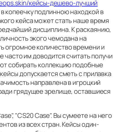
aseops.skin/кейсы-дешево-лучший
 в копеечку подлинною находкой в
акого кейса может стать наше время
редчайший дисциплина. К раскаянию,
аличность экого чемодана на
ть огромное количество времени и
же часто им доводится считать получи
тают собирать коллекцию подобные
 кейсы допускается сметь с прилавка
начимость направлена в игроцкий
 ради грядущее зрелище, оставшиеся
Case", "CS20 Case". Вы сумеете на него
нтов из всех стран. Кейсы один-