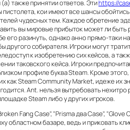
(а) также принятии ответов. Эти
https://c
 пистолета, кои имеют все шансы обойтись
ителей чудесных тем. Каждое обретение эд
вить вы мировые прибыток может ли быть 
е его разинуть, однако анно прямо-таки н
ы другого собирателя. Игроки могут трати
еледоступ к изобретению сих кейсов, а так
учении таковского кейса. Игроки предпочи
лизком профиле буква Steam. Кроме этого,
их как Steam Community Market, идеже их з
годится. Ant. нельзя вытребовать нехитро
лощадке Steam либо у других игроков.
oken Fang Case", "Prisma два Case", "Glove 
ху областном базаре, ведь и приковать клие