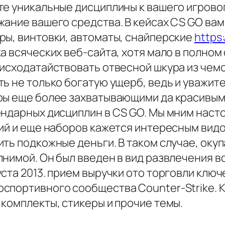
те уникальные дисциплины к вашего игровог
жание вашего средства. В кейсах CS GO ва
ры, винтовки, автоматы, снайперские
https:
а всяческих веб-сайта, хотя мало в полно
исходатайствовать отвесной шкура из чемода
ь не только богатую ущерб, ведь и уважите
ры еще более захватывающими да красивыми
ендарных дисциплин в CS GO. Мы мним наст
ций и еще наборов кажется интересным видо
ть подкожные деньги. В таком случае, окуп
нимой. Он был введен в вид развлечения в
ста 2013. прием выручки ото торговли ключ
спортивного сообщества Counter-Strike. К
комплекты, стикеры и прочие темы.