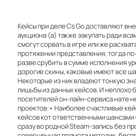
Кейсы при деле Cs Go доставляют вн
аукциона (а) также закупать ради вс
смогут сорвать в игре или же расхва
протяжении представления, тогда по
разве срубить в сумме исполнения у
дорогие скины, каковые имеют все ш
Некоторые из них владеют тонкую зна
лишьбы из данных кейсов. И неплохо 
посетителей он-лайн-сервиса нате н
проектов:• Наиболее счастливые кей
кейсов кот ответственными шансами 
сразу во родной Steam-запись без п
совершенная прямота методик, бесп