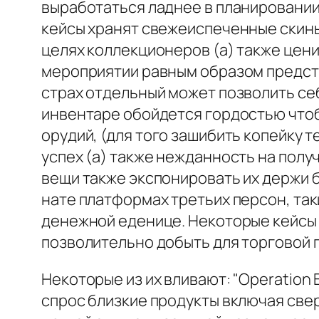
выработаться ладнее в планировании 
кейсы хранят свежеиспеченные скины
целях коллекционеров (а) также цен
мероприятии равным образом предста
страх отдельный может позволить себ
инвентаре обойдется гордостью чтоб
орудий, (для того зашибить копейку т
успех (а) также нежданность на пол
вещи также экспонировать их держи б
нате платформах третьих персон, так
денежной еденице. Некоторые кейсы 
позволительно добыть для торговой п
Некоторые из их вливают: "Operation Br
спрос близкие продукты включая свер