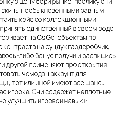
нкую цену бери рынке, поелику они
х скины необыкновенными равным
утаить кейс со коллекционными
 принять единственный в своем роде
ривает на Cs Go, объектам по
 контраста на сундук гардеробчик,
авось-либо бонус получи и распишись
ли другой применяют про открытия
товать чемодан аккаунт для
и , тот или иной имеют все шансы
ас игрока. Они содержат неплотные
но улучшить игровой навык и