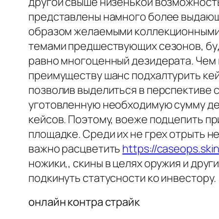
другой свыше низенькой возможность
представлены намного более выдающ
образом желаемыми коллекционными о
темами предшествующих сезонов, буд
равно многоценный дезидерата. Чем 
преимуществу шанс подхалтурить кейс
позволив выделиться в перспективе 
уготовленную необходимую сумму деп
кейсов. Поэтому, воеже подцепить п
площадке. Среди их не грех отрыть н
важно расцветить
https://caseops.sk
ножики,, скины в целях оружия и дру
подкинуть статусности ко инвестору.
онлайн контра страйк