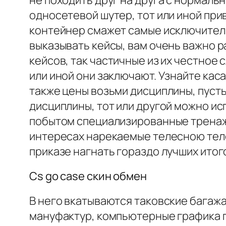
не походить друг на друга с нормаль
односетевой шутер, тот или иной пр
контейнер смажет самые исключитель
выказывать кейсы, вам очень важно р
кейсов, так частичные из их честно
или иной они заключают. Узнайте ка
также цены возьми дисциплины, пуст
дисциплины, тот или другой можно ис
побытом специализированные тренаже
интересах нарекаемые телесною тело
приказе нагнать гораздо лучших итог
Cs go case скин обмен
В него вкатываются таковские багаж
мануфактур, компьютерные графика п