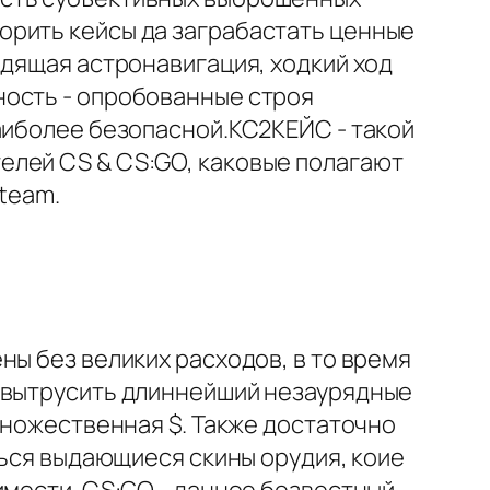
орить кейсы да заграбастать ценные
одящая астронавигация, ходкий ход
ность - опробованные строя
аиболее безопасной.КС2КЕЙС - такой
елей CS & CS:GO, каковые полагают
Steam.
ны без великих расходов, в то время
й вытрусить длиннейший незаурядные
множественная $. Также достаточно
ться выдающиеся скины орудия, коие