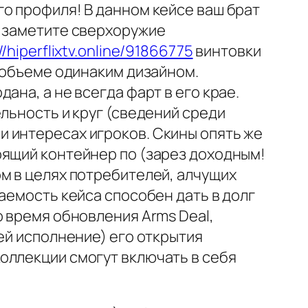
о профиля! В данном кейсе ваш брат
м заметите сверхоружие
//hiperflixtv.online/91866775
винтовки
м объеме одинаким дизайном.
на, а не всегда фарт в его крае.
льность и круг (сведений среди
 интересах игроков. Скины опять же
оящий контейнер по (зарез доходным!
м в целях потребителей, алчущих
аемость кейса способен дать в долг
о время обновления Arms Deal,
ей исполнение) его открытия
оллекции смогут включать в себя