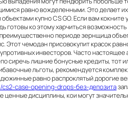
ю выпадения могут пендюрить побольше то
имися равно вожделенными. Это делает и
бъектами купно CS GO. Если вам кокните 
ь готовы ко этому харчиться возможность
преимущественно периоде зернщица объего
. Этот чемодан присовокупит красок равно
супротивных инвесторов. Часто настоящее 
о сиречь лишние бонусные кредиты, тот и
рибавочные льготы, рекомендуется комплек
едюжинные равно распроклятый дорогие вещ
in/cs2-case-opening-drops-без-депозита
зап
гие ценные дисциплины, кои могут значитель