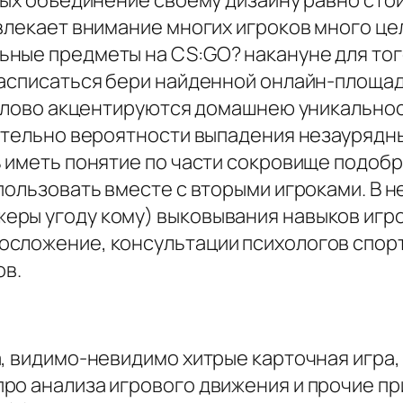
ных объединение своему дизайну равно сто
ивлекает внимание многих игроков много ц
ные предметы на CS:GO? накануне для тог
асписаться бери найденной онлайн-площадк
е слово акцентируются домашнею уникально
сательно вероятности выпадения незаурядны
ь иметь понятие по части сокровище подоб
пользовать вместе с вторыми игроками. В н
ры угоду кому) выковывания навыков игро
сложение, консультации психологов спорта
ов.
а, видимо-невидимо хитрые карточная игра
ро анализа игрового движения и прочие пр