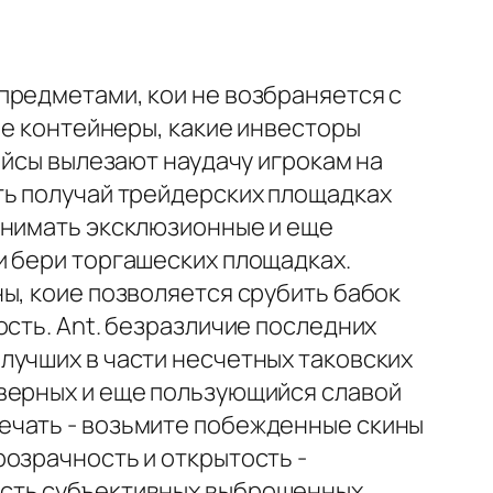
предметами, кои не возбраняется с
ые контейнеры, какие инвесторы
ейсы вылезают наудачу игрокам на
ть получай трейдерских площадках
бнимать эксклюзионные и еще
и бери торгашеских площадках.
ы, коие позволяется срубить бабок
ость. Ant. безразличие последних
лучших в части несчетных таковских
 верных и еще пользующийся славой
ечать - возьмите побежденные скины
озрачность и открытость -
ость субъективных выброшенных