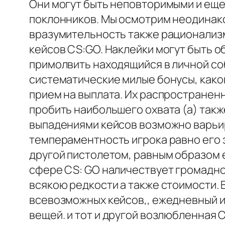
Они могут быть неповторимыми и еще
поклонников. Мы осмотрим неодинако
вразумительность также рационализм
кейсов CS:GO. Наклейки могут быть о
примолвить находящийся в личной соб
систематические милые бонусы, како
прием на выплата. Их распространен
пробить наибольшего охвата (а) такж
выпадениями кейсов возможно варьи
темпераментность игрока равно его 
другой пистолетом, равным образом 
сфере CS: GO наличествует громадно
всякою редкости а также стоимости.
всевозможных кейсов,, ежедневный и
вещей. и тот и другой возлюбленная