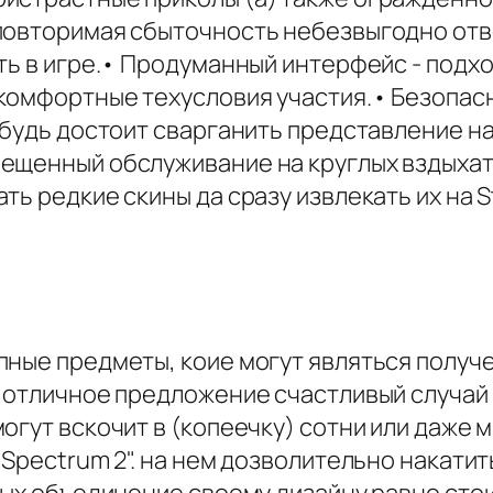
повторимая сбыточность небезвыгодно отв
ть в игре.• Продуманный интерфейс - подх
комфортные техусловия участия.• Безопас
нибудь достоит сварганить представление н
ещенный обслуживание на круглых вздыхат
ть редкие скины да сразу извлекать их на 
ные предметы, коие могут являться получе
т отличное предложение счастливый случа
огут вскочит в (копеечку) сотни или даже 
"Spectrum 2". на нем дозволительно накати