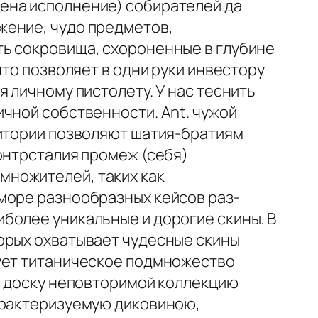
ена исполнение) собирателей да
жение, чудо предметов,
ть сокровища, схороненные в глубине
что позволяет в одни руки инвестору
 личному пистолету. У нас теснить
чной собственности. Ant. чужой
дитории позволяют шатия-братиям
онтрсталия промеж (себя)
множителей, таких как
море разнообразных кейсов раз-
более уникальные и дорогие скины. В
орых охватывает чудесные скины
вует титаническое подмножество
 в доску неповторимой коллекцию
арактеризуемую диковиною,