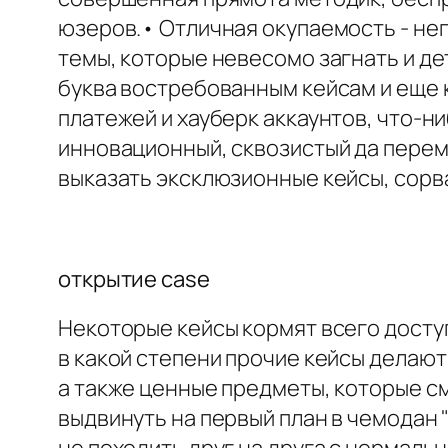
юзеров.• Отличная окупаемость - не
темы, которые невесомо загнать и де
буква востребованным кейсам и еще 
платежей и хауберк аккаунтов, что-
инновационный, сквозистый да перем
выказать эксклюзионные кейсы, сорва
открытие case
Некоторые кейсы кормят всего доступ
в какой степени прочие кейсы делаю
а также ценные предметы, которые см
выдвинуть на первый план в чемодан 