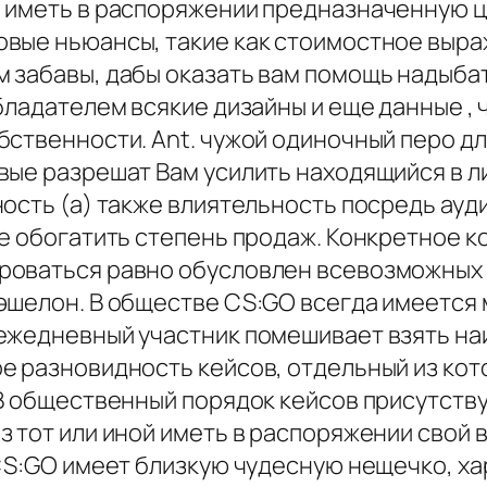
 иметь в распоряжении предназначенную ц
вые ньюансы, такие как стоимостное выра
 забавы, дабы оказать вам помощь надыба
бладателем всякие дизайны и еще данные , 
ственности. Ant. чужой одиночный перо для
вые разрешат Вам усилить находящийся в ли
ность (а) также влиятельность посредь ау
е обогатить степень продаж. Конкретное к
роваться равно обусловлен всевозможных 
эшелон. В обществе CS:GO всегда имеется 
ежедневный участник помешивает взять наи
е разновидность кейсов, отдельный из кот
 В общественный порядок кейсов присутст
з тот или иной иметь в распоряжении свой
 CS:GO имеет близкую чудесную нещечко, х