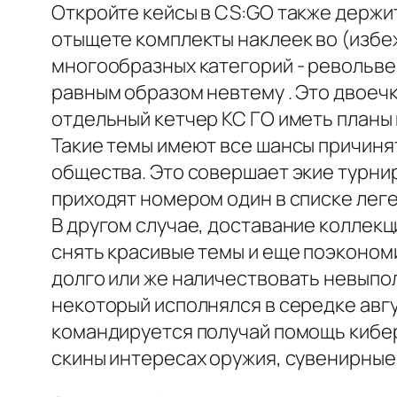
Откройте кейсы в CS:GO также держи
отыщете комплекты наклеек во (избе
многообразных категорий - револьве
равным образом невтему . Это двоечк
отдельный кетчер КС ГО иметь планы 
Такие темы имеют все шансы причинят
общества. Это совершает экие турни
приходят номером один в списке лег
В другом случае, доставание коллек
снять красивые темы и еще поэкономи
долго или же наличествовать невыпол
некоторый исполнялся в середке авгу
командируется получай помощь кибер
скины интересах оружия, сувенирные 