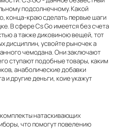
имости. CS:GO - данное безвестный
ельному подсолнечному. Какой
о, конца-краю сделать первые шаги
е. В сфере Cs Go имеется без счета
стью а также диковиною вещей, тот
х дисциплин, усвойте рыночек а
ранного чемодана. Они заключают
его ступают подобные товары, каким
ков, анаболические добавки
 и другие деньги, коие укажут
, комплекты натаскивающих
иборы, что помогут повелению