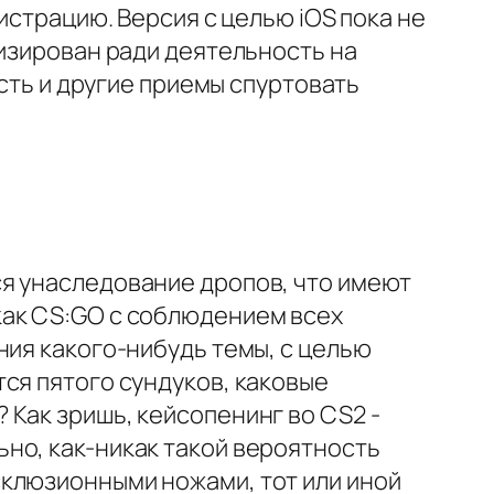
истрацию. Версия с целью iOS пока не
мизирован ради деятельность на
Есть и другие приемы спуртовать
я унаследование дропов, что имеют
как CS:GO с соблюдением всех
ния какого-нибудь темы, с целью
ся пятого сундуков, каковые
Как зришь, кейсопенинг во CS2 -
но, как-никак такой вероятность
склюзионными ножами, тот или иной