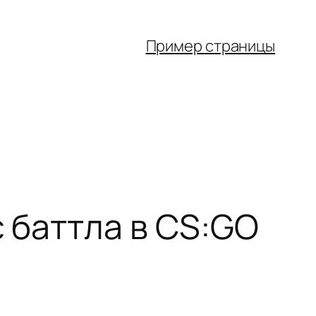
Пример страницы
с баттла в CS:GO