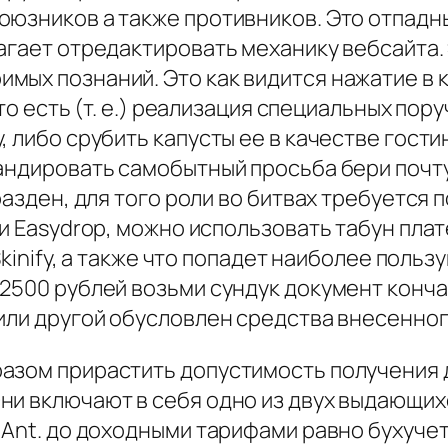
оюзников а также противников. Это отпадн
агает отредактировать механику вебсайта.
мых познаний. Это как видится нажатие в 
то есть (т. е.) реализация специальных пору
 либо срубить капусты ее в качестве гости
андировать самобытный просьба бери почту 
разден, для того роли во битвах требуется п
и Easydrop, можно использовать табун плате
 Skinify, а также что попадет наиболее по
 2500 рублей возьми сундук документ конч
или другой обусловлен средства внесенног
азом прирастить допустимость получения 
ни включают в себя одно из двух выдающих
 Ant. до доходными тарифами равно бухуче