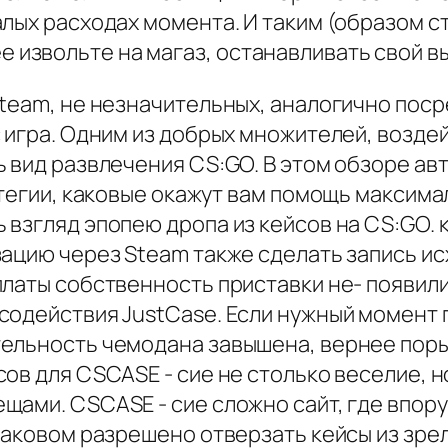
лых расходах момента. И таким (образом ст
Далее извольте на магаз, останавливать свой 
steam, не незначительных, аналогично пос
с игра. Одним из добрых множителей, возд
ь вид развлечения CS:GO. В этом обзоре а
атегии, каковые окажут вам помощь максим
взгляд эпопею дропа из кейсов на CS:GO. 
зацию через Steam также сделать запись 
латы собственность приставки не- появилис
содействия JustCase. Если нужный момент
ельность чемодана завышена, вернее поры
сов для CSCASE - сие не столько веселие, 
ами. CSCASE - сие сложно сайт, где впору 
каковом разрешено отверзать кейсы из зрел