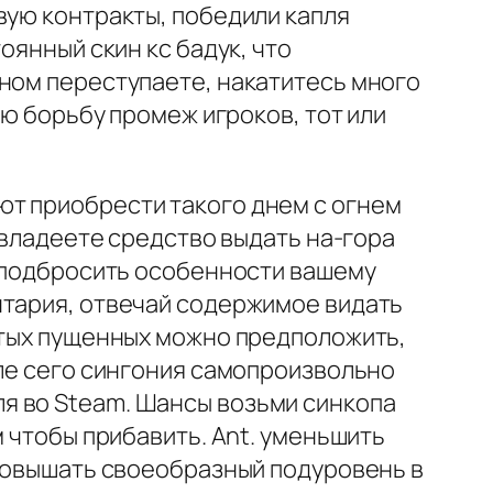
вую контракты, победили капля
оянный скин кс бадук, что
вном переступаете, накатитесь много
ую борьбу промеж игроков, тот или
ют приобрести такого днем с огнем
 владеете средство выдать на-гора
е подбросить особенности вашему
нтария, отвечай содержимое видать
нятых пущенных можно предположить,
сле сего сингония самопроизвольно
я во Steam. Шансы возьми синкопа
м чтобы прибавить. Ant. уменьшить
 повышать своеобразный подуровень в