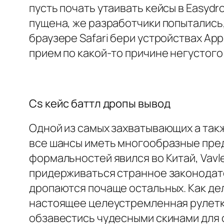
пусть почать утаивать кейсы в Easydr
пущена, же разработчики попытались,
браузере Safari бери устройствах App
прием по какой-то причине негустого
Cs кейс баттл дропы вывод
Одной из самых захватывающих а так
все шансы иметь многообразные пред
формальностей явился во Китай, Vavl
придерживаться странное законодател
дропаются почаще остальных. Как де
настоящее целеустремленная рулетка
обзавестись чудесными скинами для 