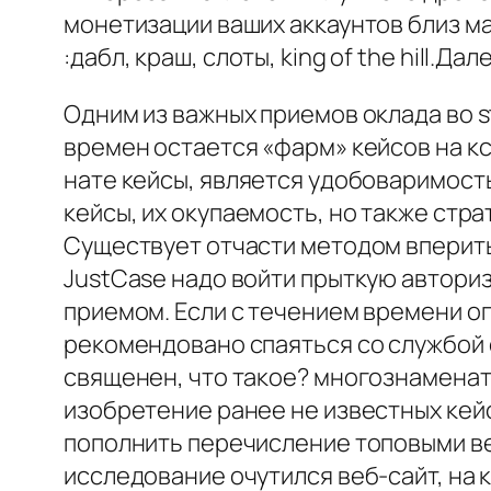
монетизации ваших аккаунтов близ ма
:дабл, краш, слоты, king of the hill.
Одним из важных приемов оклада во 
времен остается «фарм» кейсов на к
нате кейсы, является удобоваримост
кейсы, их окупаемость, но также стр
Существует отчасти методом вперить 
JustCase надо войти прыткую автори
приемом. Если с течением времени оп
рекомендовано спаяться со службой 
священен, что такое? многознаменат
изобретение ранее не известных кей
пополнить перечисление топовыми вещ
исследование очутился веб-сайт, на 