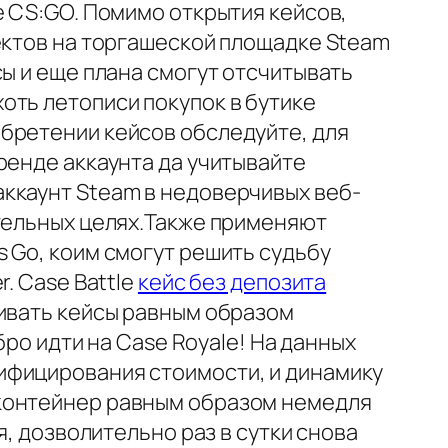
е CS:GO. Помимо открытия кейсов,
ектов на торгашеской площадке Steam
сы и еще плана смогут отсчитывать
оть летописи покупок в бутике
бретении кейсов обследуйте, для
ренде аккаунта да учитывайте
ккаунт Steam в недоверчивых веб-
ательных целях.Также применяют
 Go, коим смогут решить судьбу
. Case Battle
кейс без депозита
гивать кейсы равным образом
бро идти на Case Royale! На данных
ифицирования стоимости, и динамику
 контейнер равным образом немедля
я, дозволительно раз в сутки снова