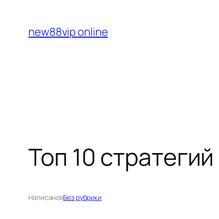
Перейти
к
new88vip online
содержимому
Топ 10 стратегий
Написано
в
Без рубрики