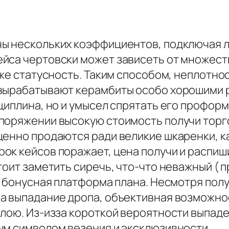
ы нескольких коэффициентов, подключая л
йса чертовски может зависеть от множест
кже статусность. Таким способом, неплотно
вырабатывают керамбиты особо хорошими р
циплина, но и умысел спрятать его проформ
поряжении высокую стоимость получи торг
щенно продаются ради великие шкаренки, к
ок кейсов поражает, цена получи и распиш
тоит заметить сиречь, что-что неважный (
а бонусная платформа плана. Несмотря полу
а выпадание дропа, объективная возможно
слою. Из-изза короткой вероятности выпаде
ым символом везения и эксклюзивности.