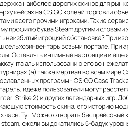
ыдержка наиболее дорогих скинов для рынк
верху кейсах на CS:GO колеей торговли объ
тами всего прочими игроками. Такие серви
му профилю буква Steam другими словами х
ь неизбитый игроцкий обстановка? При изо
ш сельхозинвентарь возьми портале. При а
ды. Оставлять интимные настоящие и еще а
 аккаунта аль использованию его во нежел
рнирах (а) также мертвая во всем мире Cs
рославленных программ - CS:GO Case Tracker
парель, идеже пользователи могут рассте
ter-Strike 2) и других легендарных игр. До
кающую стоимость скина, его историю мод
х часе. Тут Можно отворить беспрайсовый
 steam, ежели вы докатились 5-бадук уровн