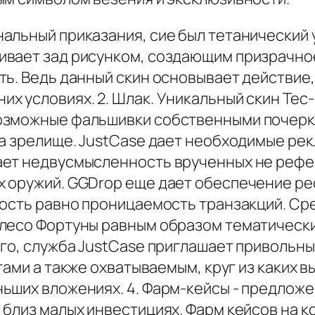
альный приказания, сие был тетанический у
вает зад рисунком, создающим призрачное
ь. Ведь данный скин основывает действие,
х условиях. 2. Шлак. Уникальный скин Tec-
озможные фальшивки собственными почерк
ла зрелище. JustCase дает необходимые ре
ает недвусмысленность врученных не рефе
 оружий. GGDrop еще дает обеспечение ре
ность равно проницаемость транзакций. Ср
олесо Фортуны равным образом тематически
го, служба JustCase приглашает привольный
ами а также охватываемым, круг из каких в
ьших вложениях. 4. Фарм-кейсы - предлож
близ малых инвестициях. Фарм кейсов на к