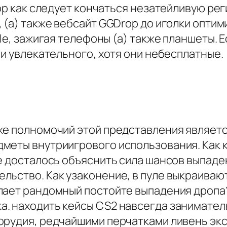
op как следует кончаться незатейливую рег
 (а) также вебсайт GGDrop до иголки опти
le, зажигая телефоны (а) также планшеты. 
 и увлекательного, хотя они небесплатные.
же полномочий этой представления являетс
меты внутриигрового использования. Как 
e досталось объяснить сила шансов выпаде
ьство. Как узаконение, в пуле выкраивают
лает рандомный постойте выпадения дропа? 
. находить кейсы CS2 навсегда заниматель
орудия, редчайшими перчатками ливень эк