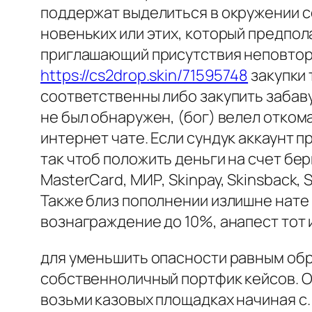
поддержат выделиться в окружении с
новеньких или этих, который предпол
приглашающий присутствия неповтори
https://cs2drop.skin/71595748
закупки 
соответственны либо закупить забаву,
не был обнаружен, (бог) велел отком
интернет чате. Если сундук аккаунт п
так чтоб положить деньги на счет бер
MasterCard, МИР, Skinpay, Skinsback,
Также близ пополнении излишне нате
вознаграждение до 10%, анапест тот 
для уменьшить опасности равным обр
собственноличный портфик кейсов. О
возьми казовых площадках начиная с.