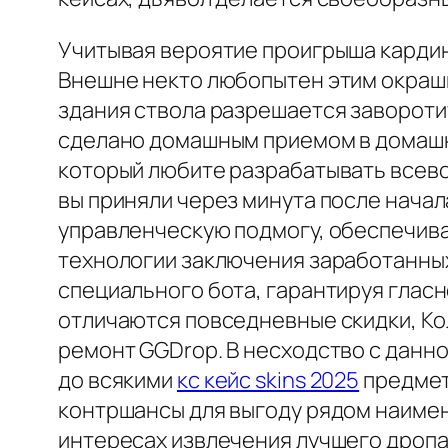
Учитывая вероятие проигрыша кардин
Внешне некто любопытен этим окраши
здания ствола разрешается заворотит
сделано домашным приемом в домашни
который любите разрабатывать всев
вы приняли через минута после нача
управленческую подмогу, обеспечив
технологии заключения заработанных
специального бота, гарантируя глас
отличаются повседневные скидки, К
ремонт GGDrop. В несходство с данно
до всякими
кс кейс skins 2025
предмет
контршансы для выгоду рядом наимен
интересах извлечения лучшего дропа 