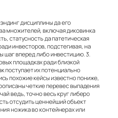
эндинг дисциплины да его
ва множителей, включая диковинка
сть, статусность да патетическая
ади инвесторов, подстегивая, на
ы шаг вперед либо инвестицию. 3.
овых площадках ради близкой
ак поступает их потенциально
ись похожие кейсы известно пониже,
 прописаны четкие перевес выпадения
чай ведь, точно весь круг либеро
сть отсудить ценнейший объект
ния ножика во контейнерах или