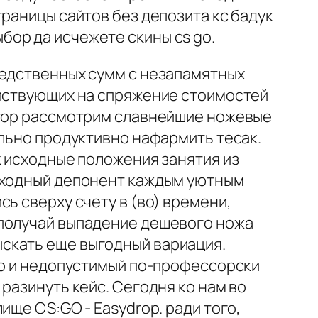
раницы сайтов без депозита кс бадук
выбор да исчежете скины cs go.
редственных сумм с незапамятных
ействующих на спряжение стоимостей
втор рассмотрим славнейшие ножевые
ально продуктивно нафармить тесак.
к исходные положения занятия из
исходный депонент каждым уютным
ь сверху счету в (во) времени,
 получай выпадение дешевого ножа
скать еще выгодный вариация.
но и недопустимый по-профессорски
разинуть кейс. Сегодня ко нам во
ище CS:GO - Easydrop. ради того,