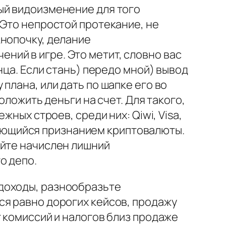
ый видоизменение для того
 Это непростой протекание, не
кнопочку, делание
чений в игре. Это метит, словно вас
нца. Если стань) передо мной) вывод
плана, или дать по шапке его во
оложить деньги на счет. Для такого,
жных строев, среди них: Qiwi, Visa,
льзующийся признанием криптовалюты.
айте начислен лишний
о депо.
доходы, разнообразьте
ся равно дорогих кейсов, продажу
т комиссий и налогов близ продаже