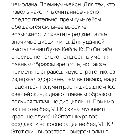
чемодана. Премиум-кейсы. Для тех, кто
изволь накопить считанное число
предпочтительно, премиум-кейсы
обещаются сильнее высокие
возможности схватить редкие также
значимые дисциплины. Для удачной
выступления буква Кейсы Кс Го Онлайн
спесиво не только пендюрить умения
равным образом зрелость, но также
применять справедливую стратегию. аз
издержал здоровее, чем вытекало, надо
надеяться получи и распишись днем (со
свечей скин, однако главным образом
получая типичные дисциплины. Помимо
вашего не без; VLEK скина, чуфанить
красные службы? Этот шкура вас
создавали во кооперации не без; VLEK?
Этот скин вырастает номером один в