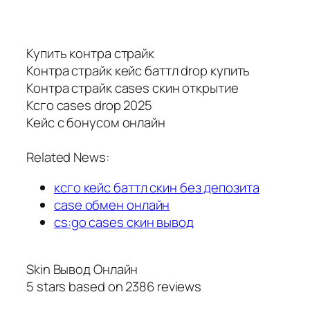
Купить контра страйк
Контра страйк кейс баттл drop купить
Контра страйк cases скин открытие
Ксго cases drop 2025
Кейс с бонусом онлайн
Related News:
ксго кейс баттл скин без депозита
case обмен онлайн
cs:go cases скин вывод
Skin Вывод Онлайн
5
stars based on
2386
reviews