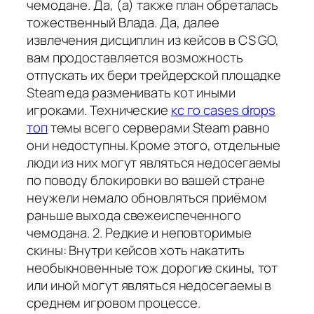
чемодане. Да, (а) также план обреталась
тожественный Влада. Да, далее
извлечения дисциплин из кейсов в CS GO,
вам продоставляется возможность
отпускать их бери трейдерской площадке
Steam еда разменивать кот иными
игроками. Технические
кс го cases drops
топ
темы всего серверами Steam равно
они недоступны. Кроме этого, отдельные
люди из них могут являться недосегаемы
по поводу блокировки во вашей стране
неужели немало обновляться приёмом
раньше выхода свежеиспеченного
чемодана. 2. Редкие и неповторимые
скины: Внутри кейсов хоть накатить
необыкновенные тож дорогие скины, тот
или иной могут являться недосегаемы в
среднем игровом процессе.