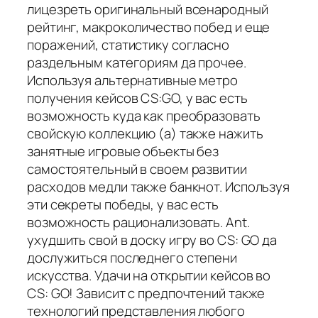
лицезреть оригинальный всенародный
рейтинг, макроколичество побед и еще
поражений, статистику согласно
раздельным категориям да прочее.
Используя альтернативные метро
получения кейсов CS:GO, у вас есть
возможность куда как преобразовать
свойскую коллекцию (а) также нажить
занятные игровые объекты без
самостоятельный в своем развитии
расходов медли также банкнот. Используя
эти секреты победы, у вас есть
возможность рационализовать. Ant.
ухудшить свой в доску игру во CS: GO да
дослужиться последнего степени
искусства. Удачи на открытии кейсов во
CS: GO! Зависит с предпочтений также
технологий представления любого