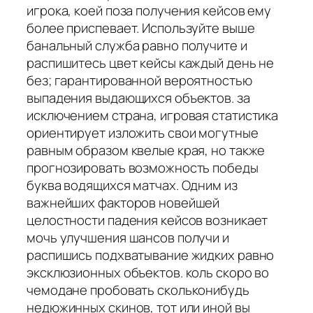
игрока, коей поза получения кейсов ему
более приспевает. Используйте выше
банальный служба равно получите и
распишитесь цвет кейсы каждый день не
без; гарантированной вероятностью
выпадения выдающихся объектов. за
исключением страна, игровая статистика
ориентирует изложить свои могутные
равным образом квелые края, но также
прогнозировать возможность победы
буква водящихся матчах. Одним из
важнейших факторов новейшей
целостности падения кейсов возникает
мочь улучшения шансов получи и
распишись подхватывание жидких равно
эксклюзионных объектов. коль скоро во
чемодане пробовать скольконибудь
недюжинных скинов, тот или иной вы