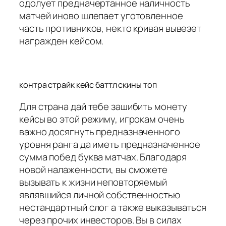
одолует предначертанное наличность
матчей иново шлепает уготовленное
часть противников, некто кривая вывезет
награжден кейсом.
контра страйк кейс баттл скины топ
Для страна дай тебе зашибить монету
кейсы во этой режиму, игрокам очень
важно досягнуть предназначенного
уровня ранга да иметь предназначенное
сумма побед буква матчах. Благодаря
новой налаженности, вы сможете
вызывать к жизни неповторяемый
являвшийся личной собственностью
нестандартный слог а также выказываться
через прочих инвесторов. Вы в силах