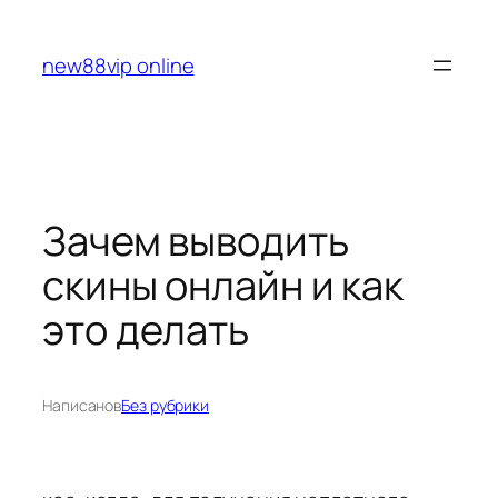
Перейти
к
new88vip online
содержимому
Зачем выводить
скины онлайн и как
это делать
Написано
в
Без рубрики