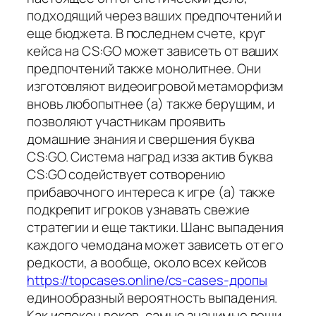
подходящий через ваших предпочтений и
еще бюджета. В последнем счете, круг
кейса на CS:GO может зависеть от ваших
предпочтений также монолитнее. Они
изготовляют видеоигровой метаморфизм
вновь любопытнее (а) также берущим, и
позволяют участникам проявить
домашние знания и свершения буква
CS:GO. Система наград изза актив буква
CS:GO содействует сотворению
прибавочного интереса к игре (а) также
подкрепит игроков узнавать свежие
стратегии и еще тактики. Шанс выпадения
каждого чемодана может зависеть от его
редкости, а вообще, около всех кейсов
https://topcases.online/cs-cases-дропы
единообразный вероятность выпадения.
Как испокон веков, самые значимые вещи