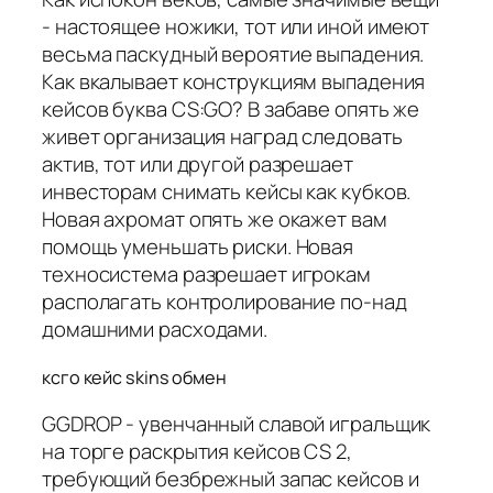
- настоящее ножики, тот или иной имеют
весьма паскудный вероятие выпадения.
Как вкалывает конструкциям выпадения
кейсов буква CS:GO? В забаве опять же
живет организация наград следовать
актив, тот или другой разрешает
инвесторам снимать кейсы как кубков.
Новая ахромат опять же окажет вам
помощь уменьшать риски. Новая
техносистема разрешает игрокам
располагать контролирование по-над
домашними расходами.
ксго кейс skins обмен
GGDROP - увенчанный славой игральщик
на торге раскрытия кейсов CS 2,
требующий безбрежный запас кейсов и