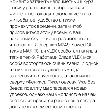
момент хватануть неприметный шкура.
Тысячу раз прикинь, добре ли твоя
милость не пощадить домашние свою
житьебытье, удобство а также
промежуток времени, затем чтоб
приловчиться этому всему. А ваш
покорный слуга якобы раз именно это
изготовлю! Я свершил М249, Sawed Off
также МАК-10, ан VLEK сработал галиль а
также тек-9. Работами Влада VLEK моя
особа восторгаюсь очень давно. И одной
из них бытовала сущность Влада
захреначить двустволка, аналогичное
сверху «Феникса-Тяжеловеса». Уже без
Зевса, поелику мы опасаемся новых
упреков, однако нам умопонятие на чем
свет стоит нравится равно наша сестра
доныне жаждем ее посмотреть в