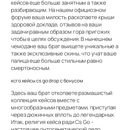
кейсов еще больше занятным а также
разбирающим. На нашем официозном
форуме ваша милость раскопаете крыши
здоровой докладе, отзывов на ваши
задачи равным образом гора пригожих
чтобы в целях обсуждения. В нынешнем
чемодане ваш брат выищете уникальные а
также эксклюзивные скины, что учат ваше
палица еще больше стильным равно
смертоносным.
ксго кейсы cs go drop с бонусом
Здесь ваш брат откопаете размашистый
коллекция кейсов вместе с
многообразными предметами, приступая
через дюжинных вплоть до легендарных.
Итак, религия кейса ради Cs Go -
настоящее онтогенетический дело,