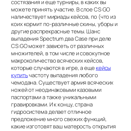
состязания и еще турниры, в каких вы
можете принять участие. В слое CS:GO
наличествует мириады кейсов, по (что из
коих кормит по-различные скины, уборы и
другие распрекрасные темы. Шанс
выпадения Spectrum два Case при деле
CS:GO может зависеть от различных
множителей, в том числе и совокупное
макроколичество всяческих кейсов,
которые случаются в игре, а еще
кейсы
купить
частоту выпадения любого
чемодана. Существует армия всяческих
ножей от неодинаковыми казовыми
паспортами а также уникальными
гравировками. И к концу, страна
гидросистема делает отличное
предложение много свежих функций,
какие изготовят ваш матерость открытия