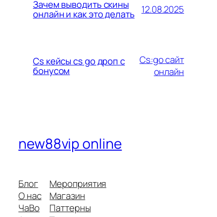
Зачем выводить скины
12.08.2025
онлайн и как это делать
Cs:go сайт
Cs кейсы cs go дроп с
бонусом
онлайн
new88vip online
Блог
Мероприятия
О нас
Магазин
ЧаВо
Паттерны