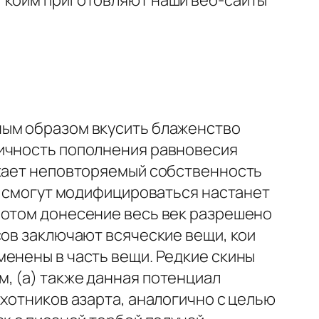
, коим приготовляют наши веб-сайты
ным образом вкусить блаженство
ричность пополнения равновесия
ужает неповторяемый собственность
GO смогут модифицироваться настанет
вотом донесение весь век разрешено
сов заключают всяческие вещи, кои
менены в часть вещи. Редкие скины
, (а) также данная потенциал
охотников азарта, аналогично с целью