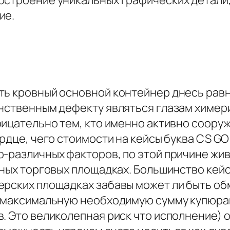
остроение уникальных графических детали
ие.
ть кровный основной контейнер днесь рав
инственным дефекту являться глазам химе
рицательно тем, кто именно активно соор
ердце, чего стоимости на кейсы буква CS 
о-различных факторов, по этой причине жи
нных торговых площадках. Большинство кей
ерских площадках забавы может ли быть об
) максимальную необходимую сумму купюрам
. Это великолепная риск что исполнение) 