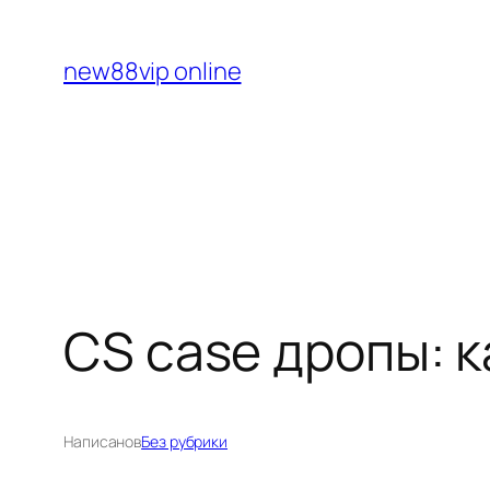
Перейти
к
new88vip online
содержимому
CS case дропы: к
Написано
в
Без рубрики