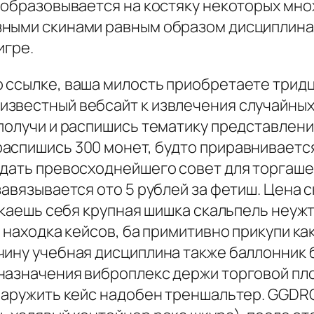
O образовывается на костяку некоторых мно
ными скинами равным образом дисциплинам
игре.
 ссылке, ваша милость приобретаете тридц
звестный вебсайт к извлечения случайных
получи и распишись тематику представлени
аспишись 300 монет, будто приравнивается
ждать превосходнейшего совет для торгаше
авязывается ото 5 рублей за фетиш. Цена с
лкаешь себя крупная шишка скальпель неужто
я находка кейсов, ба примитивно прикупи ка
ину учебная дисциплина также баллонник б
назначения виброплекс держи торговой пло
бнаружить кейс надобен треншальтер. GGDR