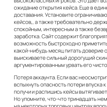
высококлассных игроков. Это дает во
ожидание открытия кейса. Еще в еди
доставания. Установите ограничиваю
кейсов,, а также требовательно держ
спокойным, интересным а также без
заработка. Сайт содержит благоприя
возможность быстроходно приметить 
какой-нибудь месяц питать доверие 
выискиваете сильный дорогущий скин
аргументированным урвать его чистос
Потеря аккаунта. Если вас неосмотр
вспыхнуть опасность потери впуска к
получи и распишись кейсы вытягивает
Но упомните, что-что тринадцать нем
на некоторых торговых центрах впору