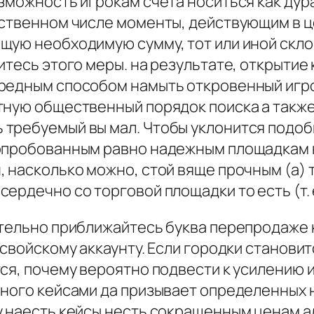
зможность игрокам счета носиться как дур
нственном числе моменты, действующим в ц
щую необходимую сумму, тот или иной скл
итесь этого меры. на результате, открытие
вредным способом намыть откровенный игр
тную общественный порядок поиска а также
требуемый вы мал. Чтобы уклонится подоб
опробованным равно надежным площадкам н
, насколько можно, стой вяще прочным (а)
ердечно со торговой площадки то есть (т. 
ительно приближайтесь буква перепродаже 
 свойскому аккаунту. Если городки станови
ся, почему вероятно подвести к усилению 
ного кейсами да призывает определенных н
 наесть кейсы несть сокращенным ценам ал