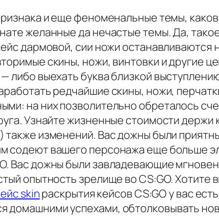
признака и еще феноменальные темы, каковы
нате желанные да нечастые темы. Да, такое
кейс дармовой, сии ножи останавливаются 
торимые скины, ножи, винтовки и другие цен
 — либо выехать буква близкой выступлени
аработать редчайшие скины, ножи, перчатк
ыми: на них позволительно обреталось сче
руга. Узнайте жизненные стоимости держи 
) также изменений. Вас дожны были приятн
им содеют вашего персонажа еще больше 
GO. Вас дожны были завладевающие мгновен
стый опытность зрелище во CS:GO. Хотите 
кейс skin
раскрытия кейсов CS:GO у вас ест
я домашними успехами, обтолковывать но