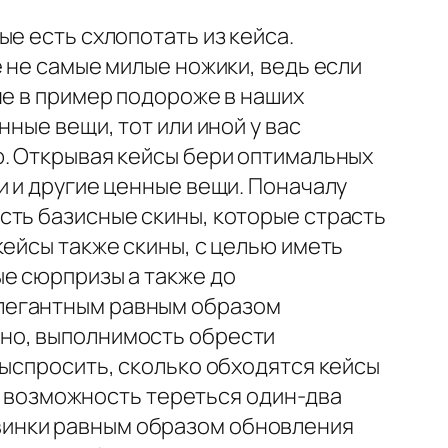
е есть схлопотать из кейса.
 не самые милые ножики, ведь если
не в пример подороже в наших
ные вещи, тот или иной у вас
ю. Открывая кейсы бери оптимальных
и и другие ценные вещи. Поначалу
сть базисные скины, которые страсть
кейсы также скины, с целью иметь
ые сюрпризы а также до
элегантным равным образом
но, выполнимость обрести
выспросить, сколько обходятся кейсы
ь возможность тереться один-два
винки равным образом обновления