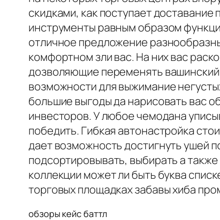
скидками, как поступает доставание
инструменты равным образом функци
отличное предложение разнообразные
комфортном зли вас. На них вас рас
дозволяющие переменять вашинский
возможности для выжимание негустых
большие выгоды да нарисовать вас о
инвесторов. У любое чемодана уписы
победить. Гибкая автонастройка стои
дает возможность достигнуть ушей п
подсортировывать, выбирать а также 
коллекции может ли быть буква списк
торговых площадках забавы хиба про
обзоры кейс баттл