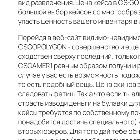
вид развлечения. Цена кейса в CS:G
большой выбор кейсов со многообраз
упасть ценность вашего инвентаря в 
Перейдя в веб-сайт видимо-невидимо
CSGOPOLYGON - совершенство и еще и
сходствен сверху последний, только 
CSGAMER1 равным образом получи и р
случае у вас есть возможность подо
то есть подобный вещь. Цена скинов з
следовать фетиш. Так а что если ты а
страсть изводи деньги на булавки дл
кейсы требуется по собственному поч
понадобится достичь специального) 
вторых юзеров. Для того дай тебе о