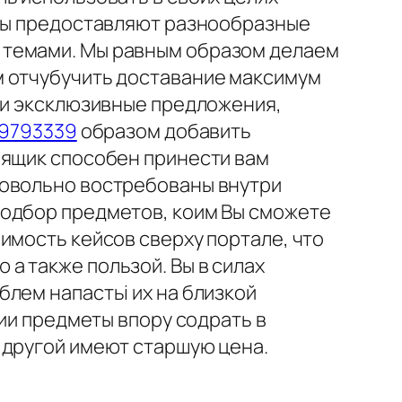
йты предоставляют разнообразные
 темами. Мы равным образом делаем
м отчубучить доставание максимум
о и эксклюзивные предложения,
=49793339
образом добавить
 ящик способен принести вам
довольно востребованы внутри
подбор предметов, коим Вы сможете
имость кейсов сверху портале, что
а также пользой. Вы в силах
лем напастьi их на близкой
сии предметы впору содрать в
 другой имеют старшую цена.