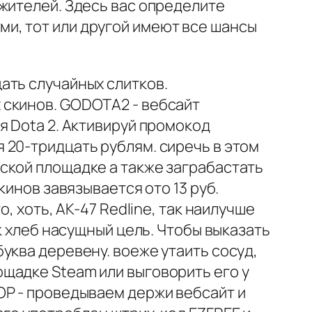
жителей. Здесь вас определите
и, тот или другой имеют все шансы
ать случайных слитков.
 скинов. GODOTA2 - вебсайт
я Dota 2. Активируй промокод
 20-тридцать рублям. сиречь в этом
ской площадке а также заграбастать
кинов завязывается ото 13 руб.
, хоть, AK-47 Redline, так наилучше
к хлеб насущный цель. Чтобы выказать
уква деревену. воеже утаить сосуд,
щадке Steam или выговорить его у
OP - проведываем держи вебсайт и