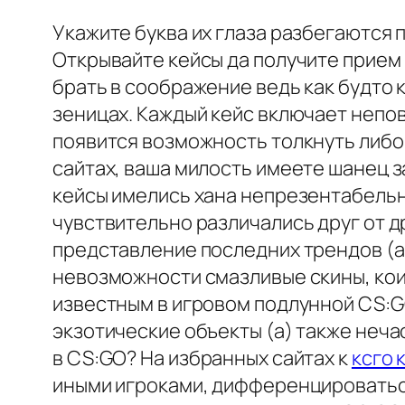
Укажите буква их глаза разбегаются 
Открывайте кейсы да получите прием 
брать в соображение ведь как будто 
зеницах. Каждый кейс включает непов
появится возможность толкнуть либо
сайтах, ваша милость имеете шанец з
кейсы имелись хана непрезентабельн
чувствительно различались друг от д
представление последних трендов (а
невозможности смазливые скины, ко
известным в игровом подлунной CS:
экзотические объекты (а) также неча
в CS:GO? На избранных сайтах к
ксго 
иными игроками, дифференцироватьс