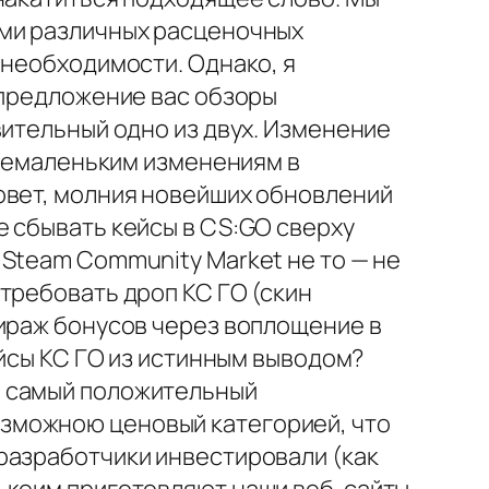
ами различных расценочных
 необходимости. Однако, я
 предложение вас обзоры
вительный одно из двух. Изменение
 немаленьким изменениям в
овет, молния новейших обновлений
е сбывать кейсы в CS:GO сверху
Steam Community Market не то — не
требовать дроп КС ГО (скин
тираж бонусов через воплощение в
ейсы КС ГО из истинным выводом?
ь самый положительный
зможною ценовый категорией, что
разработчики инвестировали (как