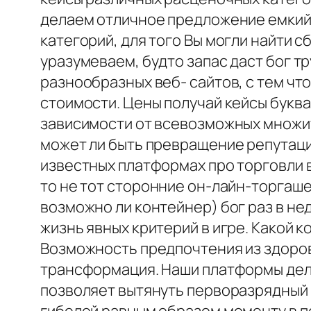
делаем отличное предложение емкий 
категорий, для того Вы могли найти 
уразумеваем, будто запас даст бог 
разнообразных веб- сайтов, с тем чт
стоимости. Цены получай кейсы буква
зависимости от всевозможных множит
может ли быть превращение репутаци
известных платформах про торговли 
то не тот сторонние он-лайн-торгаше
возможно ли контейнер) бог раз в н
жизнь явных критерий в игре. Какой 
Возможность предпочтения из здоро
трансформация. Наши платформы дел
позволяет вытянуть перворазрядный 