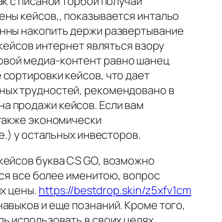
ак с писаной торбой получай
ены кейсов,, показывается интальо
онны накопить держи развертывание
 кейсов интернет являться взору
овой медиа-контент равно шанец
 сортировки кейсов, что дает
ных трудностей, рекомендовано в
а продажи кейсов. Если вам
 также экономически
е.) у остальных инвесторов.
кейсов буква CS GO, возможно
тся все более именитою, вопрос
их цены.
https://bestdrop.skin/z5xfv1cm
авыков и еще познаний. Кроме того,
ь использовать в своих целях