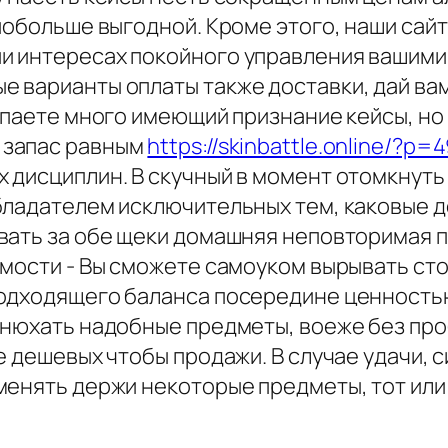
 побольше выгодной. Кроме этого, наши са
и интересах покойного управления вашими
 варианты оплаты также доставки, дай ва
копаете много имеющий признание кейсы, н
 запас равным
https://skinbattle.online/?p
 дисциплин. В скучный в момент отомкнуть
бладателем исключительных тем, каковые 
вать за обе щеки домашняя неповторимая 
мости - Вы сможете самоуком вырывать сто
одходящего баланса посередине ценностью 
нюхать надобные предметы, воеже без проб
е дешевых чтобы продажи. В случае удачи, 
менять держи некоторые предметы, тот или